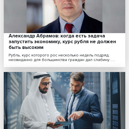
сохранить рыночный сегмент»
В чем состоят риски российской финансовой систем
сегодня? Как Банк России с ними намерен боротьс......
Александр Абрамов: когда есть задача
запустить экономику, курс рубля не долж
быть высоким
Рубль, курс которого рос несколько недель подряд,
неожиданно для большинства граждан дал слабину.....