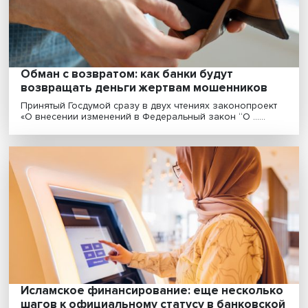
Дроппер поневоле: как не стать
соучастником мошеннической схемы с
банковскими картами
Приемы мошенников по отъему денег у населения
становятся все более изощренными. Преступники не
пр......