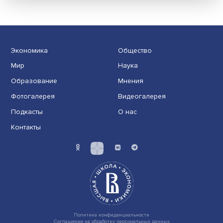
национализм под покровом брежневской
стабильности
В период правления Леонида Брежнева, который од
называют эпохой застоя, а другие считают золоты......
Экономика
Общество
Мир
Наука
Образование
Мнения
Фотогалерея
Видеогалерея
Подкасты
О нас
Контакты