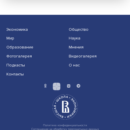
конфликтами, стрессом, переговорами и
изменениями
Ориентироваться в быстро меняющемся мире и
эффективно адаптироваться к нему помогают soft skil
......
Экономика
Общество
Мир
Наука
Образование
Мнения
Фотогалерея
Видеогалерея
Подкасты
О нас
Контакты