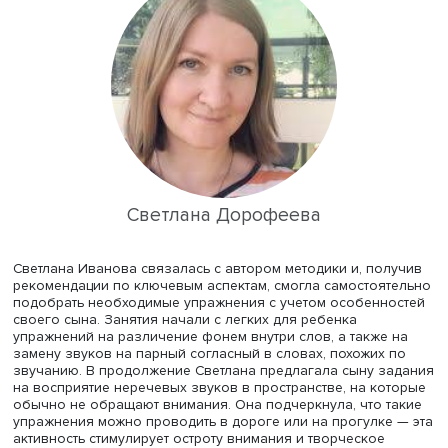
Решение нашлось в
статье
Светланы Дорофеевой
«Лингвистические аспекты коррекции дислексии и дисг
опыт успешного применения комплексного подхода».
Предложенная автором методика состоит из трехнедел
интенсива (ежедневные занятия - 3-7 минут 12 раз в сутк
затем поддерживающих занятий (сначала ежедневных,
2-3 раза в неделю) на период до года.
Светлана Дорофеева