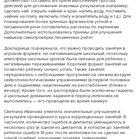
(например, незавершенные буквы и смешение зритель
похожих букв) и помочь освоить верные варианты напи
В этой части программы использовались зрительные и
семантические ассоциации для запоминания, отработк
написания букв в более крупном масштабе на фактурн
поверхностях, тренировка верного восприятия левой и
правой сторон с помощью определенных рисунков-под
на ладонях ребенка и т.д.
После первых успехов они перешли к использованию
прописей и графическим диктантам, а также разным
вариантам заданий на поиск отдельных букв в рядах и
внутри слов. Дополнительно выполняли упражнение «р
в котором ребенок дает маме команды — например, как
из одного места в другое. Для тренировки способности
замечать составляющие сложных действий также
использовали упражнение «программист», в котором р
должен был составить алгоритм выполнения простых
действий для достижения знакомых результатов (напри
сделать чай: открыть чайник и кран, налить воду, постав
чайник на плиту, включить плиту и вскипятить воду и т.д.)
планирования более длинных фрагментов устной и
письменной речи составлялись рассказы по картинкам.