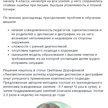
коррекции дислексии и дисграфии, предложенной науч
сотрудником Центра
Светланой Дорофеевой
.
Светлана Иванова рассказала, что у ее ребенка были
трудности с освоением письма и с обучением в школе 
целом. Опыт работы со специалистами (логопедами,
нейропсихологами) положительного результата не дал, 
началу 4 класса, несмотря на все усилия, у него сохра
стойкие ошибки при письме, быстрая утомляемость и п
почерк.
По мнению докладчицы, преодолению проблем в обуч
мешали:
низкая осведомленность педагогов, одноклассни
их родителей о дислексии и дисграфии, из-за чего
возникает непонимание и недоверие со стороны
окружения;
сложности с ранней диагностикой;
отсутствие единого подхода к коррекции;
нынешняя модель образования с высоким темпом
требованиями, из-за которой отстающим детям тр
исправить ситуацию.