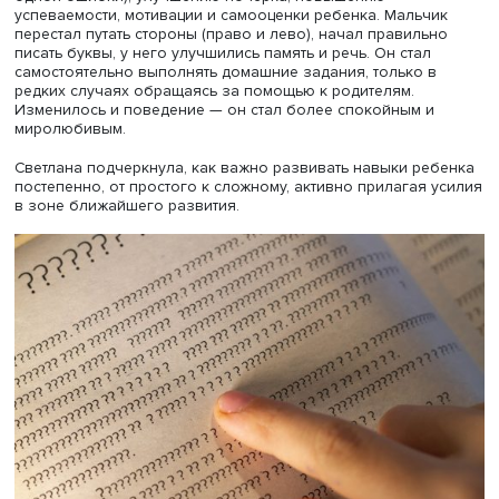
Дополнительно использовались приемы для улучшени
навыков самопроверки письменных работ.
Докладчица подчеркнула, что важно проводить занятия
игровом формате, не напоминающем школьный, поскол
атмосфера школьных уроков была связана для ребенк
негативными переживаниями. Короткий формат занятий
позволял ребенку сильно устать. Также занятия
чередовались с небольшими прогулками на свежем воз
нейропсихологическими упражнениями (в первой поло
дня) и заданиями, нацеленными на расслабление (ближ
вечеру). Кроме того, из распорядка были исключены га
а школьные домашние задания в период интенсива не
выполнялись — его проводили во время каникул.
Светлана Иванова отметила значительные улучшения в
результате проведенного курса коррекционных занятий
частности, количество ошибок в диктантах уменьшилось
несколько раз (в одном из диктантов, в котором до зан
ребенок ошибся 18 раз, после интенсива он не сделал 
одной ошибки), улучшению почерка, повышению
успеваемости, мотивации и самооценки ребенка. Мальч
перестал путать стороны (право и лево), начал правиль