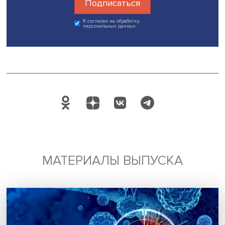
интенсивный курс дал ребенку возможность хорошего с
и помог обрести уверенность. При этом очень важно не
прекращать занятия, а продолжать менее интенсивные
поддерживающие упражнения до получения устойчиво
результата.
Дата публикации: 01.07.2025
Автор:
Павел Аптекарь
нейрочетверг
Поделиться
Будь всегда в курсе !