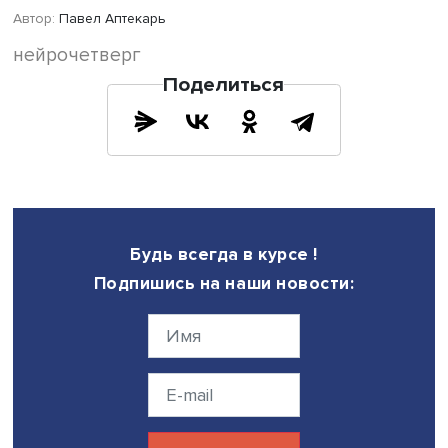
программы, следует учитывать время на отдых и
восстановление ребенка, а также поддержать его.
Автор методики подчеркнула, что Светлана Иванова см
самостоятельно подобрать упражнения с учетом дефиц
ребенка, потому что у нее было достаточно компетенци
этого — лингвистическое образование и дополнительн
изучение нейропсихологии. Если же родители затрудня
определением видов дефицита и подбором упражнений
важно обратиться к специалистам. Совместная работа 
дать более быстрый и положительный эффект. При этом
не только подбор упражнений, а именно комплексный
системный подход.
Одна из участниц семинара поинтересовалась, как док
мотивировала и поощряла ребенка. Светлана Иванова
пояснила: ее сын хочет учиться хорошо, и дополнитель
поощрений не требовалось. Перед началом курса
интенсивных занятий он опасался, что это будет похоже
школу, но когда получил опыт успеха, сомнения исчезли
ребенок готов повторить интенсив.
Светлана Дорофеева обратила внимание участников, ч