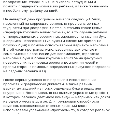
Светлана Иванова связалась с автором методики и, по
рекомендации по ключевым аспектам, смогла самостоя
подобрать необходимые упражнения с учетом особенн
своего сына. Занятия начали с легких для ребенка
упражнений на различение фонем внутри слов, а также
замену звуков на парный согласный в словах, похожих
звучанию. В продолжение Светлана предлагала сыну з
на восприятие неречевых звуков в пространстве, на к
обычно не обращают внимания. Она подчеркнула, что 
упражнения можно проводить в дороге или на прогулке
активность стимулирует остроту внимания и творческое
воображение. Упражнения не вызвали затруднений и
помогли поддержать мотивацию ребенка, а также привы
к необычному графику занятий.
На четвертый день программы начался следующий блок
нацеленный на коррекцию зрительно-пространственны
трудностей при дисграфии. Светлана ставила своей цел
«переформатировать навык письма», то есть отучить ре
от непродуктивных стереотипных вариантов написания 