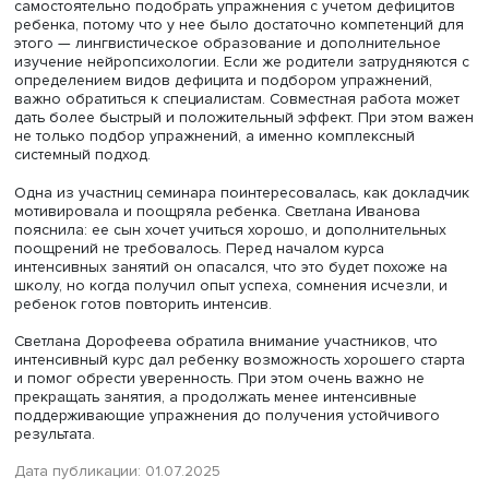
Фото: iStock
Логопед и психолог Елена Барыбина рассказала, что м
родители не прислушиваются к рекомендациям специал
и рассчитывают, что ребенок «перерастет» проблему. По
мнению, опыт Светланы Ивановой, ее успех после
внимательного отношения к сложностям ребенка и
использования грамотной организации коррекционной
работы следует максимально транслировать.
Светлана Дорофеева отметила, что профилактика дисг
и дислексии в дошкольном возрасте и коррекция этих
трудностей в раннем школьном возрасте достигает цел
подборе заданий с учетом особенностей детей, нацел
на компенсацию дефицитов и при этом представленных 
игровых активностей. Она рассказала, что нередко дет
приходят к специалистам уже истощенными и растерян
из-за длительных неудач. Планируя коррекционные