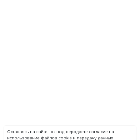
Экономика
Общество
Мир
Наука
Образование
Мнения
Фотогалерея
Видеогалерея
Подкасты
О нас
Контакты