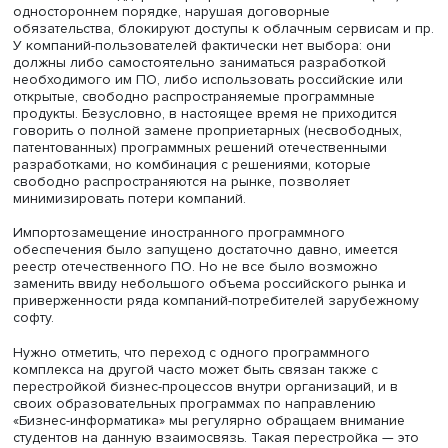
ВШЭ, академический руководитель образовательной
магистерской программы «
Электронный бизнес и цифр
инновации
» Михаил Комаров.
На сегодняшний день мы имеем ситуацию, когда заруб
поставщики отказывают в продаже, обслуживании и
технической поддержке программного обеспечения (ПО
одностороннем порядке, нарушая договорные
обязательства, блокируют доступы к облачным сервиса
У компаний-пользователей фактически нет выбора: он
должны либо самостоятельно заниматься разработкой
необходимого им ПО, либо использовать российские и
открытые, свободно распространяемые программные
продукты. Безусловно, в настоящее время не приходит
говорить о полной замене проприетарных (несвободны
патентованных) программных решений отечественными
разработками, но комбинация с решениями, которые
свободно распространяются на рынке, позволяет
минимизировать потери компаний.
Импортозамещение иностранного программного
обеспечения было запущено достаточно давно, имеет
реестр отечественного ПО. Но не все было возможно