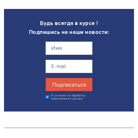
ведущих российских компаний поделиться опытом
преодоления проблем, в том числе в период прошедш
пандемии COVID-19.
На мой взгляд, сегодняшняя ситуация, безусловно, нес
рисков и негативных последствий для бизнеса, но в
долгосрочной перспективе положительно скажется на 
программного обеспечения российской разработки.
На фото: Михаил Комаров. Источник: Высшая школа эко
Дата публикации: 06.07.2022
бизнес
IT
Поделиться