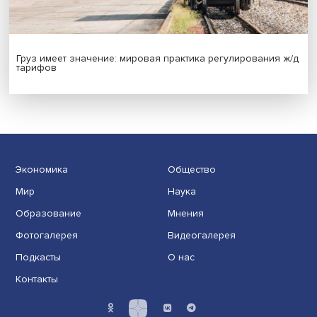
Иллюзия безопасности: ученые исследовали влияние
на решения врачей
Индивидуальные и культурные ценности: в ЦенСИБ
завершилась летняя школа