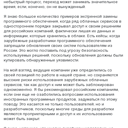
заменить ввиду небольшого объема российского рынк
приверженности ряда компаний-потребителей зарубеж
софту.
Нужно отметить, что переход с одного программного
комплекса на другой часто может быть связан также с
перестройкой бизнес-процессов внутри организаций, и
своих образовательных программах по направлению
«Бизнес-информатика» мы регулярно обращаем вниман
студентов на данную взаимосвязь. Такая перестройка 
небыстрый процесс, переход может занимать значител
время, если, конечно, он не вынужденный.
Я знаю большое количество примеров экстренной зам
программного обеспечения, когда ряд облачных серви
одностороннем порядке закрывал доступ к своим реш
для российских компаний, фактически лишая их данных
информации, которые хранились в облаке. Есть кейсы, 
зарубежные разработчики программного обеспечения
запрещали обновления своих систем пользователям и
России. Это могло поставить под угрозу безопасность
используемых решений, поскольку обновления должн
купировать обнаруженные уязвимости.