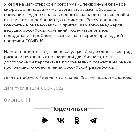
При отсутствии отечественных аналогов в первую очер
нужно проанализировать возможности использования
свободно распространяемого программного обеспече
Если таких решений нет, кажется логичным объединятьс
другими компаниями на рынке и инициировать разрабо
отечественных решений, в том числе подавая сигнал р
через ассоциации разработчиков ПО.
Безусловно, необходимо продумывать изменения в биз
процессах, а где-то и корректировать бизнес-модель. Но
лучше сделать заранее, до того, как те или иные огран
будут реализованы и затронут работу предприятия. Мн
кажется важным донести до компаний, что сейчас
необходима консолидация усилий в данном направлен
объединение для борьбы с общими проблемами.
У себя на магистерской программе «Электронный бизне
цифровые инновации» мы всегда стараемся обращать
внимание студентов на альтернативные варианты решен
их влияние на добавленную стоимость. Рассматриваем
конкретные бизнес-кейсы и приглашаем топ-менеджер