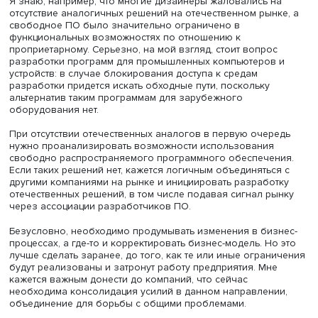
На мой взгляд, ведущие компании уже определились с
своей позицией по работе в нашей стране, но сохраня
высокие риски использования зарубежных облачных
сервисов, так как доступ к ним может быть заблокиров
одномоментно. Я бы рекомендовал российским компан
если они еще не озаботились вопросами использован
иностранных программных продуктов, задуматься по эт
поводу. Это касается не только пользователей, но и
разработчиков, поскольку многие среды для разработ
являются проприетарными и доступ к их использовани
может быть закрыт.
Я знаю, например, что многие дизайнеры жаловались н
отсутствие аналогичных решений на отечественном рын
свободное ПО было значительно ограничено в
функциональных возможностях по отношению к
проприетарному. Серьезно, на мой взгляд, стоит вопро
разработки программ для промышленных компьютеров
устройств: в случае блокирования доступа к средам
разработки придется искать обходные пути, поскольку
альтернатив таким программам для зарубежного
оборудования нет.