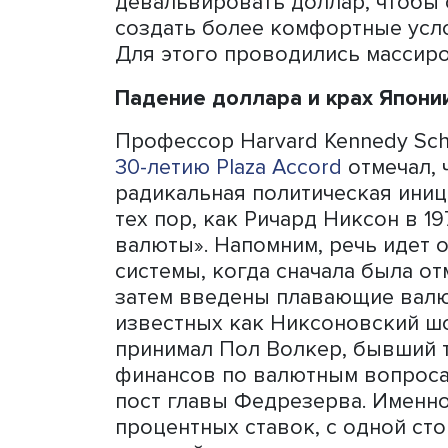
помог выиграть выборы 
два срока вице-президент
тем человеком, который к
и не стал помогать новой 
трудно обосновать эконо
боролись 40 лет». Потом 
отличился тем, что
запрети
иностранных дел Беньямин
критику ближневосточной
Но вернёмся в «Плазу». Та
заключили сделку, вошедш
участницы взяли на себя
девальвировать доллар, 
создать более комфортны