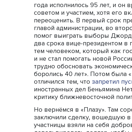
Фото: архив New York Times
В живых сегодня остался 
года исполнилось 95 лет,
советом и участием, хотя
переоценить. В первый ср
главой администрации, во