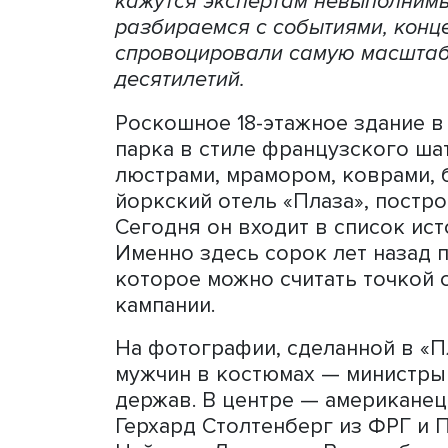
Тарифная война, развязан
намеренное разрушение сл
экономике. Реиндустриал
торговле, заявленные Бел
кажутся экспертам невыпо
разбираемся с событиями,
спровоцировали самую ма
десятилетий.
Роскошное 18-этажное зда
парка в стиле французско
люстрами, мрамором, ковр
йоркский отель «Плаза», 