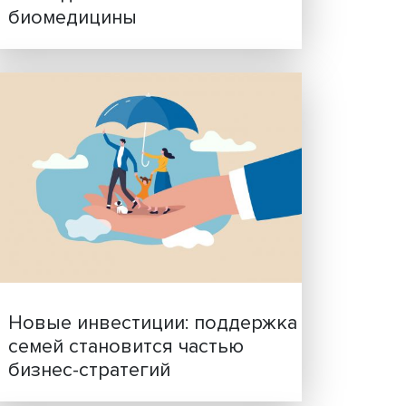
Гены, иммунитет и органо
ученые представили нов
исследования в области
биомедицины