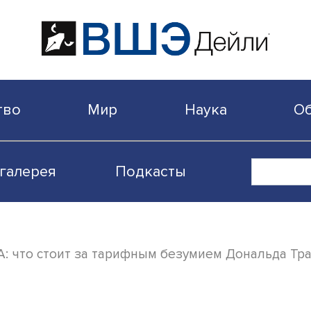
бщество
Мир
Наука
Видеогалерея
Подкасты
е MAGA: что стоит за тарифным безумием