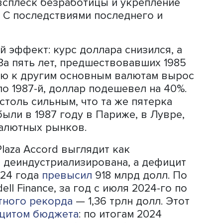
ассированные продажи доллара.
Японии
edy School Джеффри Френкель в
стать
чал, что «это была, пожалуй, самая
 инициатива на валютном рынке долл
н в 1973 году впервые отпустил курс
идет о демонтаже Бреттон-Вудской
ла отменена привязка доллара к золо
 валютные курсы. В этих реформах,
ий шок (Nixon Shock), активное участ
вший тогда заместителем министра
росам, а с 1979-го по 1987 год зани
менно его жесткая политика высоких
ой стороны, позволила победить инф