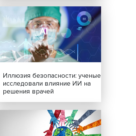
к
Новые инвестиции: подд
семей становится частью
в в
бизнес-стратегий
нии,
едних
ого
и
-