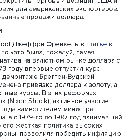
Джорджу Бушу-старшему, отработавш
ом в паре с Рейганом. Именно Бейкер
ак госсекретарь «сопровождал» крах
России деньгами,
потому что
«было о
мическую помощь России, с которой 
была «Буря в пустыне». Бейкер также
л пускать на порог Госдепа
замминис
а Нетаньяху за его ястребиную пози
 политики США.
м сорок лет назад пять государств
ую в историю как Plaza Accord. Стра
 добровольное обязательство
чтобы сократить торговый дефицит С
е условия для американских экспорт