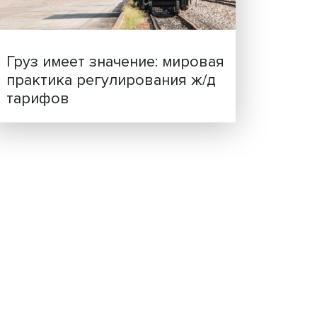
ценности: в ЦенСИБ
завершилась летняя шко
этого
му
ожно
он был
Груз имеет значение: мир
м