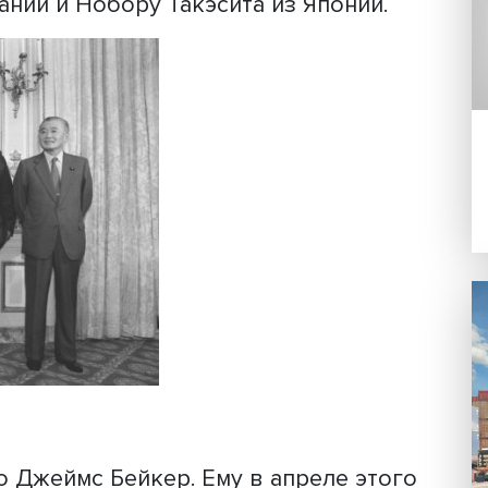
ок исторических памятников штата и с
азад произошло историческое событи
чкой отсчёта и триггером тарифной
 в «Плазе» 22 сентября 1985 года, пя
истры финансов крупнейших экономи
канец Джеймс Бейкер, слева от него
РГ и Пьер Береговуа из Франции, спр
британии и Нобору Такэсита из Япон