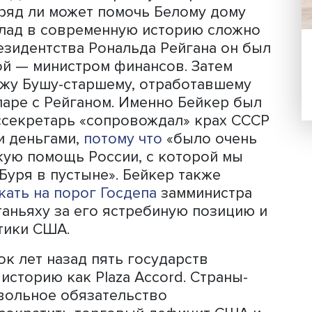
только Джеймс Бейкер. Ему в апреле 
 и он вряд ли может помочь Белому до
 его вклад в современную историю сл
ок президентства Рональда Рейгана 
 второй — министром финансов. Зате