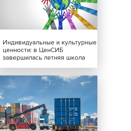
траны.
Иллюзия безопасности: 
е,
исследовали влияние ИИ
решения врачей
теро
ческих
ава —
ии.
Индивидуальные и культ