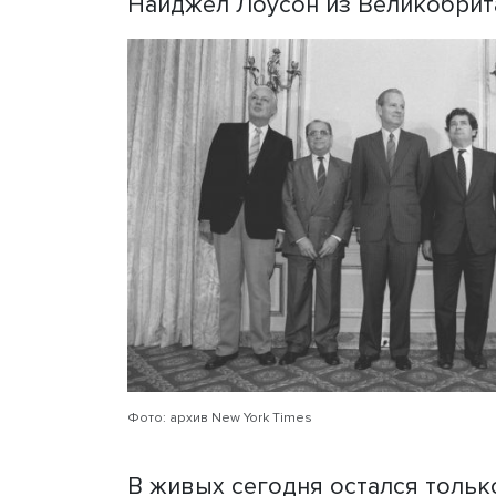
Сегодня он входит в спис
Именно здесь сорок лет н
которое можно считать то
кампании.
На фотографии, сделанной
мужчин в костюмах — мин
держав. В центре — амери
Герхард Столтенберг из Ф
Найджел Лоусон из Велико