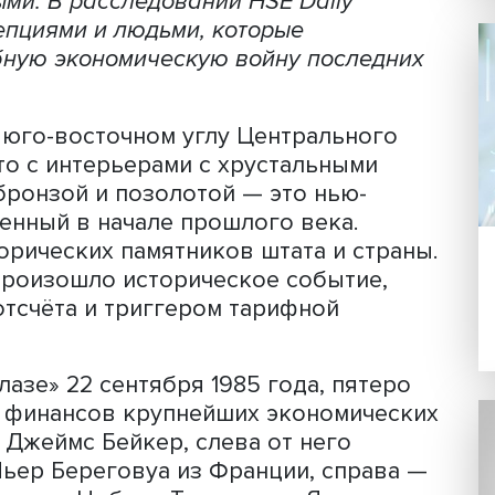
Фото: New York Post
ная Дональдом Трампом, выглядит ка
ожившегося статус-кво в глобальной
изация США и ликвидация дисбалансо
ым домом в качестве целей этой кампа
лнимыми. В расследовании HSE Daily
 концепциями и людьми, которые
сштабную экономическую войну посл
ние в юго-восточном углу Центральн
го шато с интерьерами с хрустальным
ами, бронзой и позолотой — это нью
построенный в начале прошлого века.