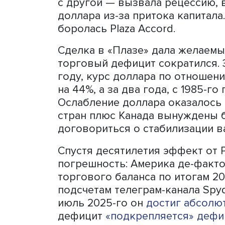
Для этого проводились м
Падение доллара и крах 
Профессор Harvard Kenn
30-летию Plaza Accord
отме
радикальная политическая
тех пор, как Ричард Никсо
валюты». Напомним, речь 
системы, когда сначала бы
затем введены плавающие
известных как Никсоновск
принимал Пол Волкер, бы
финансов по валютным воп
пост главы Федрезерва. И
процентных ставок, с одн