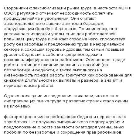
Фото: iStock
Государственные институты, прежде всего система соци
защиты, играют важную роль в решении проблемы. В с
Организации экономического сотрудничества и развит
(ОЭСР) большое значение в снижении уровня бедност
трудоспособного населения имеют государственные
социальные пособия и субсидии, обычно выплачиваем
денежной форме. Одним из недостатков системы автор
назвали уменьшение размера пособий по мере роста
доходов, что снижает мотивацию к поиску работы с по
занятостью и к повышению квалификации.
Поэтому следует выстраивать такую систему помощи, к
будет одновременно оказывать эффективную материа