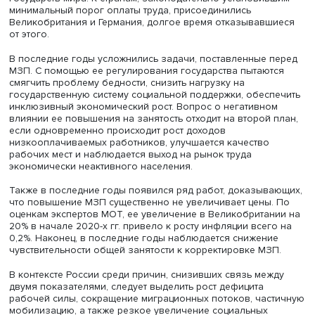
Повышение МЗП сопряжено с избыточными издержками, 
большинство ее получателей не относятся к бедным – 
сосредоточены в домохозяйствах со средними доходам
Подобный вывод верен и для нашей страны. В 2021 г. 2
получателей минимального размера оплаты труда (МРО
проживали в домохозяйствах, не относившихся к бедны
правило, они были дополнительными работниками в се
имевших других занятых или источники дохода (наприм
пенсии). Получатели МРОТ редко являются основными 
единственными кормильцами в семье, поэтому его пов
ограниченно повлияет на уровень бедности.
Эффективность повышения МЗП в борьбе с бедностью
ставится под сомнение и в развивающихся странах. Хот
мера в целом коррелирует со снижением уровня беднос
эффект нередко мал или незначителен.
Причины связаны с масштабной неформальной занятос
аккумулирующей большую часть рабочей силы, и с бол
низкими границами бедности, из-за которых получател
часто не являются наиболее нуждающимися. Так, уров
заработков более половины наемных работников в Ке
Танзании и Южной Африке располагается ниже границ