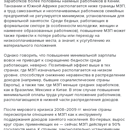
Фото: iStock
Одним из недостатков МЗП в борьбе с бедностью явля
невозможность учитывать структуру и размер домохозяй
Ядро работающих бедных в странах ОЭСР составляют
«единственные кормильцы» в семье («sole earners»), и о
работы с полной занятостью и МЗП недостаточно, чтоб
семья, состоящая из супружеской пары с детьми, смогл
выбраться из бедности.