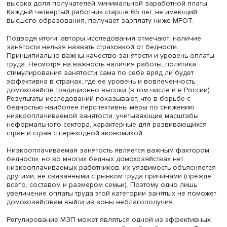
круг стран, применяющих ее — сейчас МЗП действует в
государств мира. К странам, законодательно установи
минимальный порог оплаты труда, присоединились
Великобритания и Германия, долгое время отказывавш
от этого.
В последние годы усложнились задачи, поставленные 
МЗП. С помощью ее регулирования государства пытают
смягчить проблему бедности, снизить нагрузку на
государственную систему социальной поддержки, обес
инклюзивный экономический рост. Вопрос о негативно
влиянии ее повышения на занятость отходит на второй 
если одновременно происходит рост доходов
низкооплачиваемых работников, улучшается качество
рабочих мест и наблюдается выход на рынок труда
экономически неактивного населения.
Также в последние годы появился ряд работ, доказыв
что повышение МЗП существенно не увеличивает цены.
оценкам экспертов МОТ, ее увеличение в Великобрита
20% в начале 2020-х гг. привело к росту инфляции всег
0,2%. Наконец, в последние годы наблюдается снижени