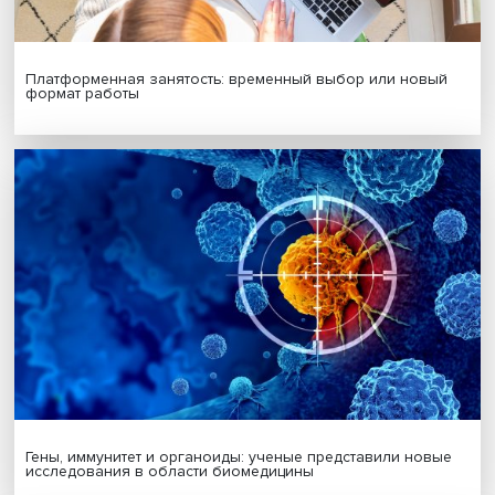
инвестиционного климата и поощрения предпринимате
деятельности, а также внедрения новых технологий и
инноваций», — уверены Нина Вишневская и Анна Зудин
Дата публикации: 28.07.2025
Автор:
Павел Аптекарь
бедность
работа
Поделиться
Будь всегда в курсе !
Подпишись на наши новости: