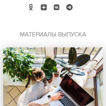
неформального сектора, характерные для развивающи
стран и стран с переходной экономикой.
Низкооплачиваемая занятость является важным факт
бедности, но во многих бедных домохозяйствах нет
низкооплачиваемых работников, их уязвимость объясн
другими, не связанными с рынком труда причинами (пр
всего, составом и размером семьи). Поэтому одно лишь
увеличение оплаты труда этой категории занятых не п
домохозяйствам выйти из зоны неблагополучия.
Регулирование МЗП может являться одной из эффекти
составляющих комплекса мер по борьбе с бедностью. Т
ОЭСР рекомендует повышать ее в странах, где она нахо
на низком уровне, и вводить в странах с низкой ролью
профсоюзов и охватом работников коллективными
соглашениями.
Однако эти меры следует дополнить иными. «Улучшени
положения бедных домохозяйств последует не столько
рамках политики на рынке труда, сколько в рамках
общеэкономического развития, направленного на
повышение производительности труда – за счет улучш