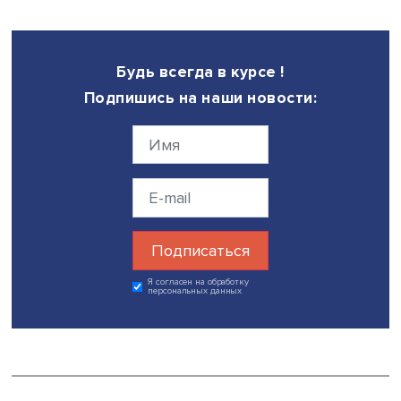
Фото: iStock
В то же время в России есть группа населения,
чувствительная к динамике МРОТ: лица старшего, в пер
очередь, пенсионного возраста, среди которых особе
высока доля получателей минимальной заработной пла
Каждый четвертый работник старше 65 лет, не имеющий
высшего образования, получает зарплату ниже МРОТ.
Подводя итоги, авторы исследования отмечают: наличи
занятости нельзя назвать страховкой от бедности.
Принципиально важны качество занятости и уровень о
труда. Несмотря на важность наличия работы, политика
стимулирования занятости сама по себе вряд ли будет
эффективна в странах, где ее уровень и вовлеченность
домохозяйств традиционно высоки (в том числе и в Росс
Результаты исследований показывают, что в борьбе с
бедностью наиболее перспективны меры по снижению
низкооплачиваемой занятости, учитывающие масштаб