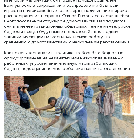
Эксперты Вышки подчеркивают отраслевой феномен
работающих бедных в России. Так, в 2021 г. их большин
было занято в непроизводственных отраслях: в орган
досуга (6,6% общей численности работников этой сфер
администрировании и сопутствующих услугах (6,5%),
образовании (6%), гостиничном бизнесе и предприятия
общественного питания (5,8%).
В целом, отмечают авторы, существенное сокращение ч
работающих бедных наблюдается в России с середины
х гг. В частности, в 2005-2017 гг., по данным выборочно
исследования Росстата, их доля упала с 24,4% до 7,3%, 
численность - с 8 млн до 2 млн человек, в основном
благодаря высоким темпам роста зарплат в период по
экономики.
При анализе влияния низкой заработной платы на бед
следует учитывать, что низкооплачиваемые работники
необязательно живут в бедных домохозяйствах. Напри
среди них могут быть студенты, которые не относятся к
категории малоимущих благодаря помощи родителей.
Важную роль в сокращении и распределении бедности
играют и внутрисемейные трансферты, получившие ши