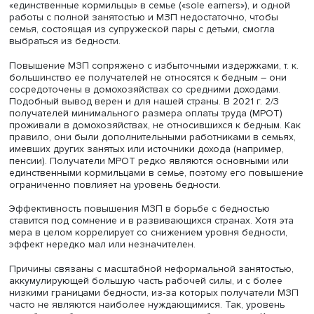
временно занятых. В странах ОЭСР в 2000-е гг. менее 
взрослых, проживавших в бедных домохозяйствах, име
полную занятость, а почти 70% в среднем работали лиш
месяцев в году или меньше. Для сравнения, доля после
взрослых из «небедных» домохозяйств составляла 25%,
более половины работали на условиях полной занятос
Повышение МЗП слабо влияет на бедность, поскольку
большую часть низкооплачиваемых работников,
проживающих в бедных домохозяйствах, составляют
получатели пособия по бедности, а их неполная (и пот
низкооплачиваемая) занятость обусловлена снижение
государственной помощи по мере увеличения рабочег
времени. Данная категория низкооплачиваемых работ
нечувствительна к позитивным последствиям роста МЗП
полная занятость не представляется им привлекательн
альтернативой.