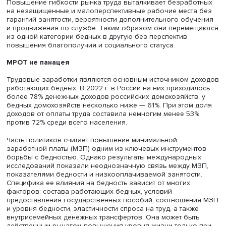
поддержку неимущим и не подрывать стимулы к выстра
карьеры. Комбинация государственных мер поддержки 
программами активной политики на рынке труда выгляд
более перспективным направлением в борьбе с бедно
среди работающих, но требует значительных затрат бю
Сторонники флексибилизации рынка труда, в частности
ОЭСР, регулярно отмечают необходимость облегчить
процедуры найма и увольнения. Они считают
законодательство о защите занятости барьером,
затрудняющим борьбу с бедностью. По их мнению, оно
увеличивает издержки увольнения для работодателей,
повышает цену труда и снижает спрос на него, способс
росту безработицы и предложению труда в неформаль
секторе и сокращая трудовые доходы, тем самым повы
уровень бедности, особенно среди молодежи и
низкоквалифицированных работников. Отмеченное в р
работ негативное влияние различных пособий (по
безработице и бедности, а также выходного) на
интенсивность поиска работы трактуется как обоснова
снижения длительности их выплаты и размера, а значит,
периода поиска работы.