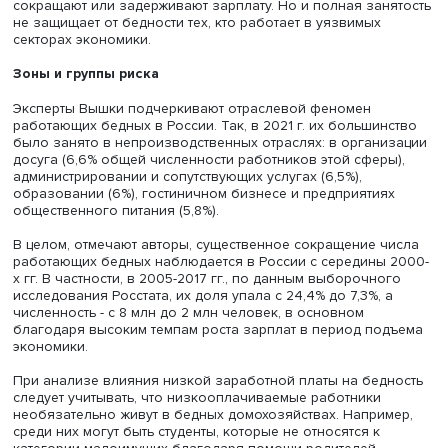
рынках труда Австрии, Болгарии, Словакии, Латвии и Че
Нидерландах, Великобритании и Румынии она, напротив
усиливает риск последующей безработицы.
Для построения эффективной политики снижения бедн
среди работающего населения необходимо понять, явл
ли причиной низкая заработная плата или она объясня
причинами социально-демографического характера
(например, иждивенческой нагрузкой). Заработок одно
даже относительно высокооплачиваемого, работника 
быть недостаточным для обеспечения семьи с больши
числом экономически неактивных членов.
Риски бедности для работников также усиливают такие
факторы как временный характер занятости, неполная 
частичная занятость: таких сотрудников чаще увольняют
отправляют в вынужденные неоплачиваемые отпуска,
сокращают или задерживают зарплату. Но и полная зан
не защищает от бедности тех, кто работает в уязвимых
секторах экономики.
Зоны и группы риска