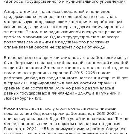
Директор Центра трудовых отношений (ЦеТИ) НИУ ВШЭ
Вишневская
и научный сотрудник Центра
Анна Зудина
изучили проблему работающих бедных и роль институт
рынка труда и его государственного регулирования в е
решении. Свои выводы они изложили в статье «
Институ
рынка труда в системе госуправления и проблема
работающих бедных
», опубликованной в журнале НИУ
«Вопросы государственного и муниципального управле
Авторы отмечают: часть исследователей и политиков
придерживаются мнения, что целесообразно оказыват
материальную поддержку таким категориям неработаю
как инвалиды, дети и пенсионеры, а других стимулирова
занятости. В этом они видят ключевой инструмент реше
проблем малоимущих. Однако трудоустройство не всег
позволяет семье выйти из бедственного положения,
оплачиваемая работа не страхует людей от нужды.
В течение долгого времени считалось, что работающие
быть бедными в странах с либеральной экономикой и 
защитой занятости. Затем выяснилось, что такое наблю
почти во всех развитых странах. В 2015–2023 гг. доля
работающих бедных среди занятого населения старше 