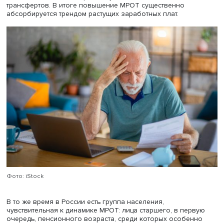
а труд самозанятых и неоплачиваемых работников сем
предприятий не регулируется минимумом, установленн
формальной занятости. Среди бедных, работающих в
формальном секторе (в особенности молодежи, женщи
наименее образованных работников), повышение МЗП
также привести к потере работы или переходу на
низкооплачиваемые места, а значит, к усугублению их
материального положения.
Однако говорить, что повышение минимальной зарпла
вовсе не приводит к сокращению бедности среди
работающих, неверно. Позитивный эффект выше в тех
странах, где МЗП изначально располагается на низком
уровне, способствуя снижению неравенства в распред
доходов (например, бывшие социалистические страны
Европы), а также там, где МЗП меньше средних заработ
как в Бразилии, Мексике и Китае. В этом случае повыш
минимальной оплаты труда улучшит положение работни
располагающихся в нижней части распределения доход
После мирового кризиса 2008–2009 гг. многие страны
пересмотрели отношение к МЗП как к инструменту
поддержания доходов занятого населения. Во-первых,