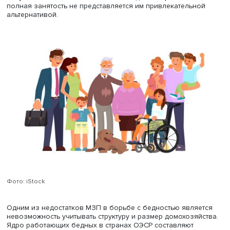
Часть политиков считает повышение минимальной
заработной платы (МЗП) одним из ключевых инструмен
борьбы с бедностью. Однако результаты международн
исследований показали неоднозначную связь между 
показателями бедности и низкооплачиваемой занятост
Специфика ее влияния на бедность зависит от многих
факторов: состава работающих бедных, условий
предоставления государственных пособий, соотношен
и уровня бедности, эластичности спроса на труд, а такж
внутрисемейных денежных трансфертов. Она может быт
действенным рычагом повышения уровня жизни только
определенных условиях: концентрации значительного 
низкооплачиваемых работников в бедных домохозяйст
их полной занятости на рынке труда.
Повышение МЗП может не снизить низкооплачиваему
занятость, т.к. последняя определяется как 2/3 медианн
заработка, который во многих странах превышает уров
МЗП. Увеличение почасовой зарплаты низкооплачива
работников также не всегда означает пропорциональн
рост годовых заработков, поскольку у них выше риск п
работы и перерывов в занятости. Не изменит это и по