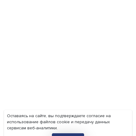
Экономика
Общество
Мир
Наука
Образование
Мнения
Фотогалерея
Видеогалерея
Подкасты
О нас
Контакты
Политика конфиденциальности
Соглашение на обработку персональных данных