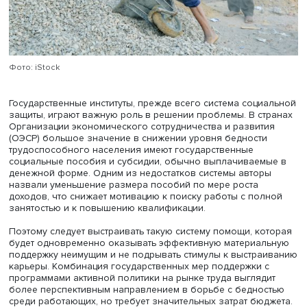
распространение в странах Южной Европы со сложивш
многопоколенной структурой домохозяйств. Наблюдаю
они и в менее традиционных обществах. Тем не менее, 
бедности всегда будут выше в домохозяйствах с одним
занятым, имеющим низкооплачиваемую работу, по
сравнению с домохозяйствами с несколькими работаю
Как показывает анализ, политика по борьбе с бедность
сфокусированная на незанятых или низкооплачиваем
работниках, упускает значительную часть работающих
бедных, недооценивая многообразие причин этого явл