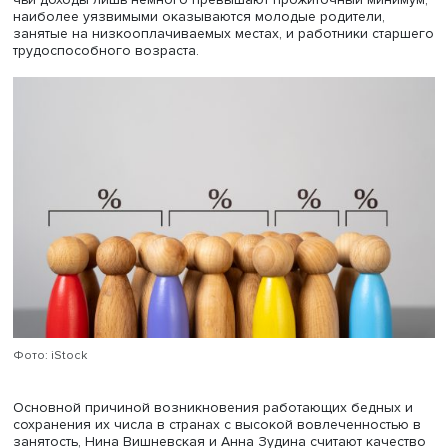
в странах ЕС варьировалась в зависимости от страны. В
среднем она составляла 8-9%, но резко различалась в
разных государствах: в Финляндии - 2,5-3%, а в Румынии
Люксембурге - 15%.
Россия относится к числу стран с относительно низкими
показателями бедности среди работающих, в 2015-2022 
они варьировались от 8 до 4% и устойчиво снижались. 
менее, занятость является важным признаком: по данн
Росстата, в 2022 г. 45% малоимущих имели работу. Среди
чьи доходы лишь немного превышают прожиточный мин
наиболее уязвимыми оказываются молодые родители,
занятые на низкооплачиваемых местах, и работники ст
трудоспособного возраста.