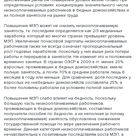
Однако последние исследования показали, что именн
либерализация рынка труда в развитых странах стала 
из ключевых
факторов роста числа работающих бедных и неравенст
заработках. Не получило эмпирического подтверждени
предположение о росте занятости благодаря уменьше
пособий по безработице и сокращения прав работнико
Повышение гибкости рынка труда выталкивает безраб
на незащищенные и малоперспективные рабочие места
гарантий занятости, вероятности дополнительного обу
и продвижения по службе. Таким образом они переме
из одной категории бедных в другую без перспектив
повышения благополучия и социального статуса.
МРОТ не панацея
Трудовые заработки являются основным источником д
работающих бедных. В 2022 г. в России на них приходи
более 78% денежных доходов российских домохозяйств
бедных домохозяйств несколько ниже — 61%. При этом
доходов от оплаты труда составила немногим менее 53
против 72% среди всего населения.