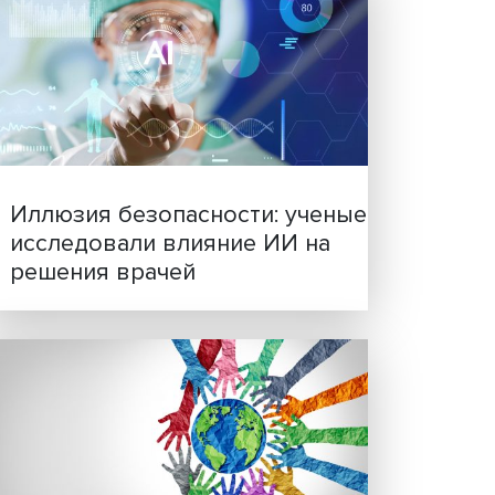
ие,
Новые инвестиции: подд
ния,
семей становится частью
ецов.
бизнес-стратегий
рум
,
ю
шли
ом TNF
К,