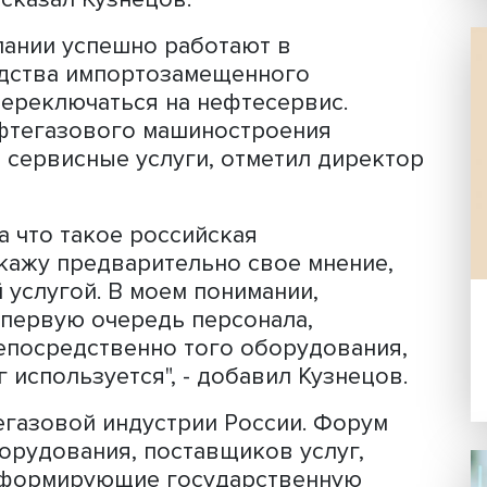
то здесь мы обычно используем
Если мы говорим про этап масштабир
отное кредитование. Если мы говорим
сяческая поддержка непосредственно
процедуру нефтегазовых компаний та
стимулировали потребление именно
 - рассказал Кузнецов.
е компании успешно работают в
оизводства импортозамещенного
димо переключаться на нефтесервис.
ии нефтегазового машиностроения
через сервисные услуги, отметил ди