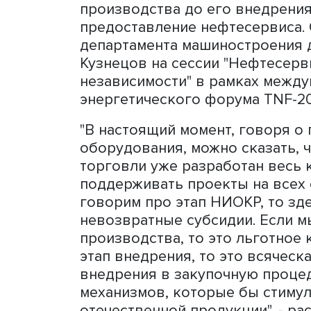
департамента машиностро
Кузнецов
Минпромторг РФ разработ
производителей российск
производства до его внед
предоставление нефтесерв
департамента машиностро
Кузнецов на сессии "Нефт
независимости" в рамках
энергетического форума 
"В настоящий момент, го
оборудования, можно сказ
торговли уже разработан 
поддерживать проекты на 