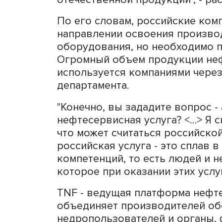
говорим про этап НИОКР, 
невозвратные субсидии. 
производства, то это льг
этап внедрения, то это в
внедрения в закупочную 
механизмов, которые бы 
отечественной продукции",
По его словам, российски
направлении освоения пр
оборудования, но необхо
Огромный объем продукц
используется компаниями 
департамента.