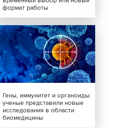
ил
Платформенная занятост
т
временный выбор или н
формат работы
ил
ости и
ет
ы