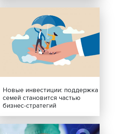
ования
Гены, иммунитет и органо
 про
ученые представили нов
исследования в области
ких
биомедицины
ректор