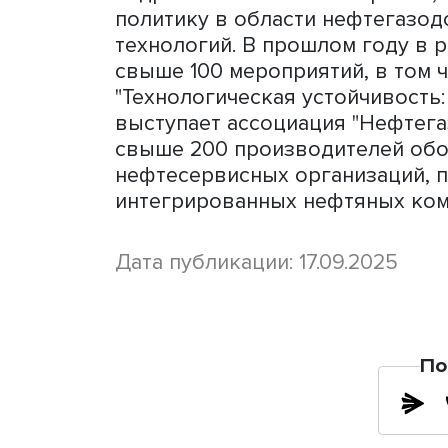
"Конечно, вы зададите воп
нефтесервисная услуга? <
что может считаться росси
российская услуга - это с
компетенций, то есть люд
которое при оказании этих
ТNF - ведущая платформа
объединяет производител
недропользователей и ор
политику в области нефт
технологий. В прошлом г
свыше 100 мероприятий, в
"Технологическая устойчи
выступает ассоциация "Н
свыше 200 производителе