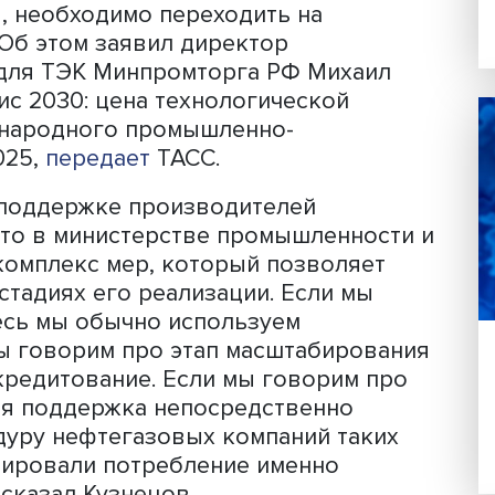
ения для ТЭК Минпромторга РФ Миха
ал комплекс мер поддержки
ого нефтегазового оборудования - о
рения, необходимо переходить на
иса. Об этом заявил директор
ения для ТЭК Минпромторга РФ Миха
есервис 2030: цена технологической
 международного промышленно-
TNF-2025,
передает
ТАСС.
воря о поддержке производителей
ать, что в министерстве промышленн
весь комплекс мер, который позволя
всех стадиях его реализации. Если м