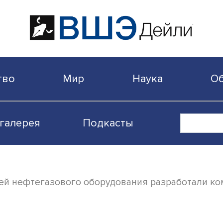
бщество
Мир
Наука
Видеогалерея
Подкасты
одителей нефтегазового оборудования ра