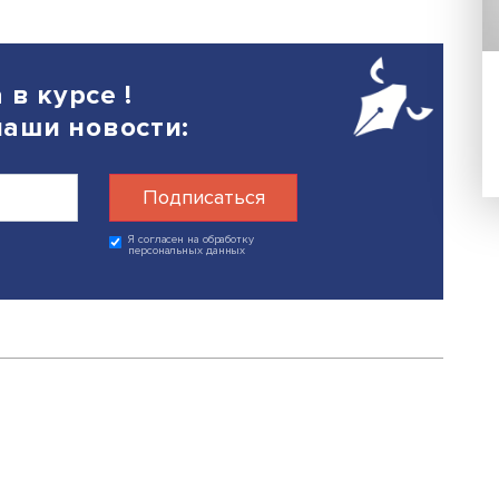
ий, партнеров в лице ВИНК (вертика
х компаний).
5
Поделиться
егда в курсе !