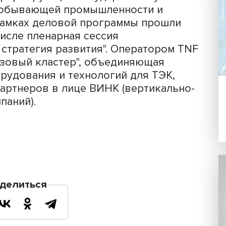
рос - а что такое российская
…> Я скажу предварительно свое мнен
йской услугой. В моем понимании,
плав в первую очередь персонала,
ей и непосредственно того оборудова
 услуг используется", - добавил Кузн
 нефтегазовой индустрии России. Фо
ей оборудования, поставщиков услуг
ганы, формирующие государственну
егазодобывающей промышленности и
оду в рамках деловой программы про
 том числе пленарная сессия
вость: стратегия развития". Оператор
ефтегазовый кластер", объединяющая
й оборудования и технологий для ТЭ