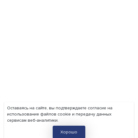
Экономика
Общество
Мир
Наука
Образование
Мнения
Фотогалерея
Видеогалерея
Подкасты
О нас
Контакты
Политика конфиденциальности
Соглашение на обработку персональных данных
Точка зрения и мнения авторов статей не являются официа
позицией НИУ ВШЭ и могут не совпадать с ней