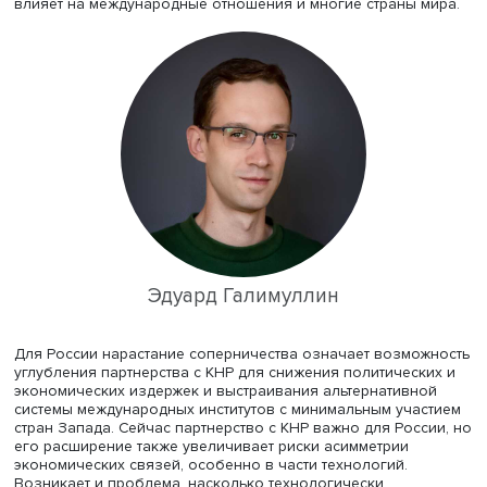
операций, которая приводит к объединению потенциал
отдельных стран и союзов и одновременно к конверге
уязвимостей и повышению вероятности эскалации угр
ядерной войны.
Происходит вепонизация многих явлений, использован
оружия невоенных объектов и процессов и/или их
восприятие как инструментов войны. Она приводит к
размыванию границ между войной и миром, обычными 
военными инструментами разрешения конфликтов. Экс
НИУ ВШЭ опасается: выработанная в годы холодной в
культура ядерной стабильности и сдерживания не в по
мере отвечает текущим условиям, не всегда способна
предотвратить ядерную войну или вооруженный конфл
между крупными державами.
В условиях повышения уязвимости потенциальных угр
должны задумываться о модернизации стратегической
культуры и ее состоянии. Следует думать в первую очер
том, как предотвратить войну, и ключевым условием
предотвращения конфликта является стратегическая кул
Ключевые элементы современных технологий, по мнен
Прохора Тебина, — скорость и непредсказуемость, нуж