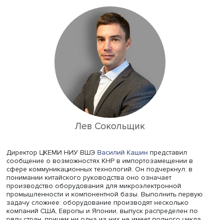
Китая: последствия для мира и России». Модератор сем
старший научный сотрудник
Центра комплексных европ
и международных исследований
(ЦКЕМИ) НИУ ВШЭ
Лев
Сокольщик
, отметил: технологическое соревнование ст
одной из сфер соперничества между США и КНР, элеме
формирования будущего экономического и политичес
миропорядка.
Лев Сокольщик