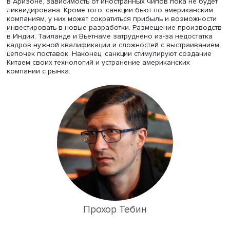
Это не противоречит межпартийному консенсусу о
сдерживании Китая, но партии сохраняют разногласия 
уровню сотрудничества с союзниками и с частным сект
допустимому уровню контроля за частной жизнью.
О технологической политике США последних лет говор
программный менеджер РСМД Анастасия Толстухина. О
подчеркнула, что заметные изменения начались еще п
Трампе, а в 2021 году администрация Байдена перешла 
активному вмешательству и инвестициям в критически 
отрасли. Главной задачей стала локализация производ
чипов, был принят специальный закон о выделении 170
долларов на исследования в области полупроводнико
около 50 млрд — на их производство. Intel строит завод
Огайо, Micron Technologies — производство чипов в Нь
Йорке, также привлекаются и иностранные компании,
например Samsung.
При этом в США понимают: создать всю цепочку сложно
потребует колоссальных средств, поэтому, помимо
локализации, стремятся производить компоненты в Инд
Вьетнаме, Таиланде и Мексике. Вашингтон пытается