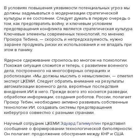
Прохор Тебин
Заведующий сектором международных военно-политич
и военно-экономических проблем ЦКЕМИ
Прохор Теби
рассказал о проблемах и рисках применения совреме
технологий и искусственного интеллекта в военных цел
отметил, что в последние годы радикально изменились
причины военных конфликтов и стратегия их купирован
произошло слияние военных и гражданских технологий
объединение некоторых элементов инфраструктуры яд
и конвенциональной военной силы, противоборство п
в космическое и киберпространства. Многие страны
разрабатывают и реализуют концепцию многосферных