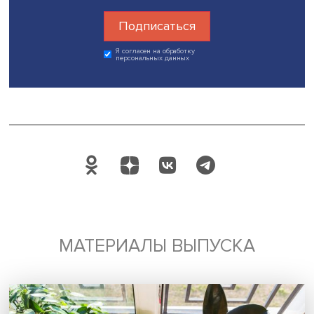
противостояния с Западом.
Основной риск, возникающий для России, — чрезмерн
зависимость от китайских технологий, ставших наиболе
очевидной заменой западных решений. Китай стремитс
развивать сотрудничество с Россией, выступает против
санкций, наложенных Западом на Россию, однако китай
компании осознают риски и осторожно расширяют
взаимодействие с ней. Наша страна подчеркивает
необходимость технологического сотрудничества и при
инноваций, она стремится увеличить выпуск критически
важной продукции за счет инвестиций в производство 
расширения кооперации с дружественными государства
Технологическая биполярность, похожая на политичес
времен холодной войны, из-за трудности создания нов
независимых от Запада цепочек вряд ли сложится, но
контуры будущей биполярности уже формируются, под
Эдуард Галимуллин.
В обсуждении принял участие заведующий сектором
международно-экономических исследований ЦКЕМИ Н
ВШЭ
Александр Зайцев
.