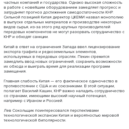
Василий Кашин
Китай пытается создавать предприятия всех типов, его
достижения в разных отраслях отличаются. В КНР выпу
передовое оборудование для создания микросхем, но 
производства, где Китай отстает, например фотолитогра
Развитие отстающих отраслей стало приоритетом, средс
специальные фонды для их модернизации поступают от
частных компаний и государства. Однако высокая слож
в работе с новейшим оборудованием замедляет прогре
затрудняет прогноз достижения самодостаточности КНР
Сильной позицией Китая директор ЦКЕМИ назвал мон
в выпуске отдельных материалов и производстве неко
видов сырья, из-за этого ряд крупных производителей
передовых компонентов не могут разорвать сотрудниче
КНР и обходят санкции.