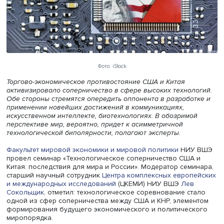
Фото: iStock
Торгово-экономическое противостояние США и Китая
активизировало соперничество в сфере высоких технол
Обе стороны стремятся опередить оппонента в разрабо
применении новейших достижений в коммуникациях,
искусственном интеллекте, биотехнологиях. В обозримо
перспективе мир, вероятно, придет к асимметричной
технологической биполярности, полагают эксперты.
Факультет мировой экономики и мировой политики
НИУ
провел семинар «Технологическое соперничество США