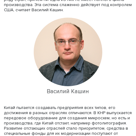
Директор ЦКЕМИ НИУ ВШЭ
Василий Кашин
представил
сообщение о возможностях КНР в импортозамещении 
сфере коммуникационных технологий. Он подчеркнул: 
понимании китайского руководства оно означает
производство оборудования для микроэлектронной
промышленности и компонентной базы. Выполнить пе
задачу сложнее: оборудование производят несколько
компаний США, Европы и Японии, выпуск распределен 
ряду стран, причем ни одна из них не имеет полного ци
производства. Эта система слаженно действует под ко
США, считает Василий Кашин.