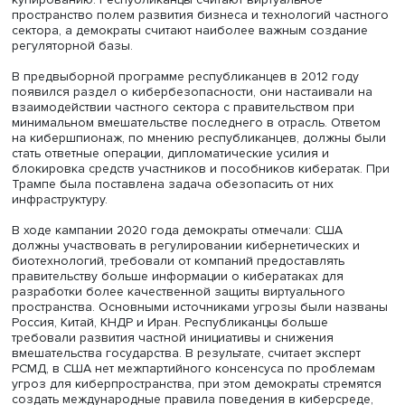
но асимметричная. Китай будет выбит с рынков развиты
стран, столкнется с ограничениями в Индии и в некото
крупных странах Юго-Восточной Азии, например во Вь
и на Филиппинах. В регионах с более равноправной
конкуренцией, например на Ближнем Востоке и в Африк
сможет продвинуть свои технологии», — сказал директо
ЦКЕМИ.
Программный менеджер Российского совета по
международным делам (РСМД) Константин Суховерхов
рассказал о позициях политических партий США
относительно технологического противостояния с Кита
Кибербезопасность недавно стала ключевым вопросо
политики США. До появления трансграничного кримина
виртуальной среде в середине 2000-х годов интернет
рассматривался Соединенными Штатами как
внутриполитическая проблема.
Сейчас, когда опасность киберугроз осознана, налицо
отличия в подходах республиканцев и демократов к их
купированию. Республиканцы считают виртуальное
пространство полем развития бизнеса и технологий ча
сектора, а демократы считают наиболее важным созда