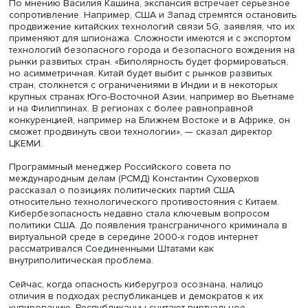
Китай в ответ на ограничения Запада ввел лицензиров
экспорта графита и редкоземельных элементов,
используемых в передовых отраслях. Пекин стремится
замедлить ввод новых ограничений, сохранить возмож
их обхода и выиграть время для реализации программ
замещения.
Главная слабость Китая — его фактическое одиночеств
противостоянии с США и их союзниками. В этой ситуаци
полагает Василий Кашин, КНР важно наладить сотрудни
со странами, имеющими высокий научный потенциал,
например с Ираном и Россией.
Лев Сокольщик поинтересовался перспективами
технологической экспансии Китая и вероятностью мир
технологической биполярности.
По мнению Василия Кашина, экспансия встречает серь
сопротивление. Например, США и Запад стремятся оста
продвижение китайских технологий связи 5G, заявляя, 
применяют для шпионажа. Сложности имеются и с эксп
технологий безопасного города и безопасного вожде
рынки развитых стран. «Биполярность будет формирова