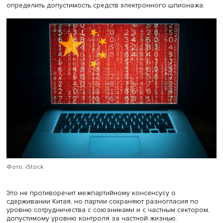
регуляторной базы.
В предвыборной программе республиканцев в 2012 год
появился раздел о кибербезопасности, они настаивал
взаимодействии частного сектора с правительством пр
минимальном вмешательстве последнего в отрасль. От
на кибершпионаж, по мнению республиканцев, должны
стать ответные операции, дипломатические усилия и
блокировка средств участников и пособников киберата
Трампе была поставлена задача обезопасить от них
инфраструктуру.
В ходе кампании 2020 года демократы отмечали: США
должны участвовать в регулировании кибернетических
биотехнологий, требовали от компаний предоставлять
правительству больше информации о кибератаках для
разработки более качественной защиты виртуального
пространства. Основными источниками угрозы были н
Россия, Китай, КНДР и Иран. Республиканцы больше
требовали развития частной инициативы и снижения
вмешательства государства. В результате, считает экспе
РСМД, в США нет межпартийного консенсуса по пробл
угроз для киберпространства, при этом демократы стре