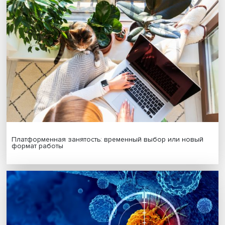
Дата публикации: 31.10.2023
Автор:
Павел Аптекарь
технологии
международные отношения
Китай
США
Поделиться
Будь всегда в курсе !
Подпишись на наши новости: