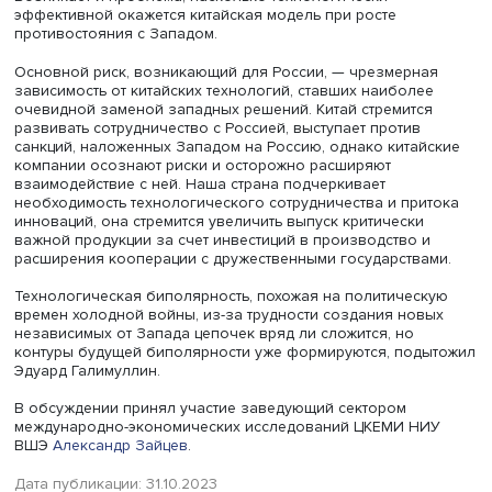
заранее продумать риски их использования и не впада
этом в панику.
Ядерное сдерживание строилось во многом на психоло
Похожая ситуация сложится и теперь, с развитием воен
дела, построенного на многосферных операциях и
роботизации. «Мы должны мыслить о немыслимом», — о
эксперт ЦКЕМИ. Следует обратить внимание на результа
автоматизации военного дела, вероятные последствия
внедрения ИИ в него. Прежде всего это коснется разве
обработки информации, создания роботов. России, пол
Прохор Тебин, необходимо активно развивать собстве
технологии ИИ, создавать системы предотвращения
киберугроз совместно с разными странами.
Научный сотрудник ЦКЕМИ
Эдуард Галимуллин
предста
сообщение о формировании технологической биполяр
Он полагает: продолжение обострения между КНР и С
влияет на международные отношения и многие страны 