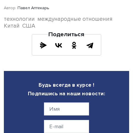
Эдуард Галимуллин
Для России нарастание соперничества означает возмо
углубления партнерства с КНР для снижения политичес
экономических издержек и выстраивания альтернативн
системы международных институтов с минимальным уча
стран Запада. Сейчас партнерство с КНР важно для Рос
его расширение также увеличивает риски асимметрии
экономических связей, особенно в части технологий.
Возникает и проблема, насколько технологически
эффективной окажется китайская модель при росте