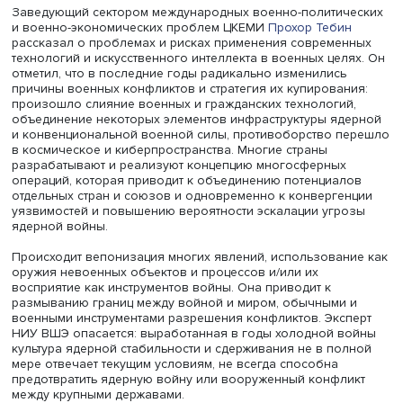
пересобрать мировой хайтек, исключив Китай из числа
получателей передовых технологий и сотрудничая толь
лояльными странами.
Эта политика имеет и слабые места. Производство в С
оказывается существенно дороже, чем, например, на Т
проявляется дефицит кадров. Наконец, несмотря на
строительство завода по производству чипов компани
в Аризоне, зависимость от иностранных чипов пока не 
ликвидирована. Кроме того, санкции бьют по американ
компаниям, у них может сократиться прибыль и возмож
инвестировать в новые разработки. Размещение произ
в Индии, Таиланде и Вьетнаме затруднено из-за недост
кадров нужной квалификации и сложностей с выстраив
цепочек поставок. Наконец, санкции стимулируют созд
Китаем своих технологий и устранение американских
компании с рынка.