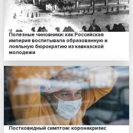
Что японцы знали о русских и что значило
саке в жизни айнов
Жесткий капитализм по-корейски: тяжел
труд с утра до ночи