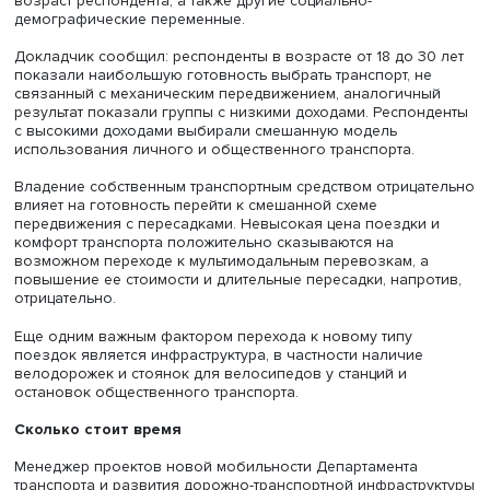
Затем использовались структурные уравнения с расчет
численности населения и разрабатывалась итоговая м
где учитывались готовность к поездке, частота
использования разных видов транспорта, социально-
демографические факторы, число пересадок, длительн
поездки.
В результате исследователи выделили ряд факторов,
влияющих на готовность изменить практики использов
транспорта: его комфорт, число пересадок и время в пу
возраст респондента, а также другие социально-
демографические переменные.
Докладчик сообщил: респонденты в возрасте от 18 до 3
показали наибольшую готовность выбрать транспорт, н
связанный с механическим передвижением, аналогичн
результат показали группы с низкими доходами. Респо
с высокими доходами выбирали смешанную модель
использования личного и общественного транспорта.
Владение собственным транспортным средством отрица
влияет на готовность перейти к смешанной схеме
передвижения с пересадками. Невысокая цена поездки