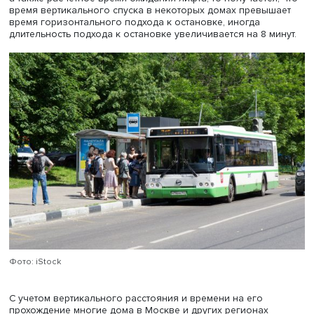
Он подчеркнул, что города должны быть предназначен
всех людей, а не для механических средств передвижен
Сейчас Беларусь стремится повысить безопасность дви
снизить человеческие, экономические и экологические
потери.
Одновременно в республике разрабатывается концепц
велодвижения. Согласно проекту в городах с населени
более 50 000 человек планируется ежегодный рост по
на велосипедах на 10%. Пока улично-дорожная сеть и 
сервиса для велосипедистов и пешеходов мешают быс
развитию движения без применения механических сре
Важно, в частности, изменить геометрическое устройст
улиц, обустроить велодорожки, при этом разделение
транспортной сети в Беларуси на скоростные магистрал
местные сети идет медленно. Пока в городах
активизировались мероприятия по сдерживанию скорос
том числе размещение искусственных неровностей для
обозначения переходов проезжей части, создание
дополнительных островков безопасности, и снижается
скорость транспорта, особенно рядом с парками и в ра