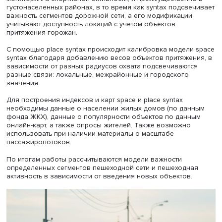
рассчитывается время поездки пассажиров между пунк
МВН. Далее по пассажирским корреспонденциям оцени
степень дублирования.
Докладчик рассчитывал степень дублирования в разл
маршрутных кустах города Иваново. Исследование пок
что по некоторым вариантам маршрутов на каждый кил
пути в зависимости от времени суток приходится от 3,4 
МВН. Если же оценивать пассажирское дублирование, т
дублированы 78 корреспонденций из 300. Качество и
эффективность дублирования оценивает транспортный
аналитик, чтобы определить вероятность конфликтных
ситуаций на остановках, вероятность разрывов в распи
«Не всегда дублирование на данном сегменте плохо, н
смотреть его характеристики и сравнивать с транспортн
спросом», — отреагировал Андрей Борисов.
Как «стянуть» пешеходов
Управляющий партнер компании gisfriends Данила Вол
представил сообщение «Оценка пешеходной активности