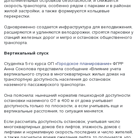
Фото: iStock
Одновременно оценивается «стягивание» жителей от д
остановок к разным объектам для выявления
востребованных связей и их включения в планы развит
Например, были исследованы кратчайшие и наиболее
популярные маршруты к входам на объекты культуры,
например к «Музеону» и Нескучному саду. Модель мар
«стягивания» можно применить и в более крупном масш
Например, в Нижнекамске были использованы
рекреационные, рабочие и иные сценарии. Это может
облегчить задачу в понимании проблемных районов и м
Профессор автотракторного факультета Белорусского
национального технического университета (Минск, Бела
Денис Капский представил сообщение «Повышение
привлекательности пеших и велопередвижений в город