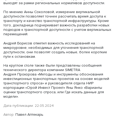
жилой застройки, а также формируются кольцевые
перекрестки.
Одновременно создается инфраструктура для велодви
расширяются и удлиняются велодорожки, строятся парк
станций железных дорог и метро и остановок обществ
транспорта.
Вертикальный спуск
Студентка 5-го курса ОП «
Городское планирование
» ФГ
Анна Соколова представила сообщение
«
Влияние учет
вертикального спуска в многоквартирных жилых домах
транспортную доступность населения до остановок
наземного пассажирского транспорта».
Она пояснила: нынешний норматив пешеходной доступ
остановки наземного ОТ в 400 м от дома учитывает
доступность только по плоскости, а если учитывать еще
вертикальные расстояния, то ситуация меняется.
Если рассчитать доступность остановок, учитывая числ
многоквартирных домов без лифтов, этажность домов 