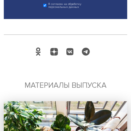
Фото: iStock
С учетом вертикального расстояния и времени на его
прохождение многие дома в Москве и других регионах
выходят за рамки региональных нормативов доступност
По мнению Анны Соколовой, измерение вертикальной
доступности позволяет точнее рассчитать время доступ
транспорту и качество транспортной инфраструктуры. К
того, докладчица подчеркивает важность разработки н
подходов к транспортной доступности с учетом вертик
перемещений.
Андрей Борисов отметил важность исследований на
микроуровне, необходимых для уточнения транспортно
доступности, они позволят создать новые, более корот
пути к остановкам.
На круглом столе также были представлены сообщения
технического директора компании SIMETRA
Андрея Прохорова «Методы и инструменты обосновани