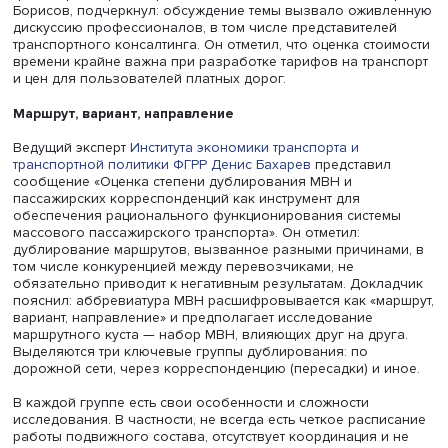
моделей, учитывая актуальные данные о зарплате и
дифференциации социальных групп, использующих ра
виды транспорта.
Например, при разработке проекта модернизации
транспортной системы Нижнего Новгорода предполага
расчет возможной выгоды для пользователей
общественного транспорта и автомобилистов. Час вре
первых оценивается в 156 рублей, а автомобилистов — 
рублей, но следует понимать, что в результате модерни
часть горожан перейдет с автомобиля на общественны
транспорт ввиду повышения его удобства, и учитывать, 
появляются новые пользователи ввиду роста населени
Поэтому важно рассчитать экономию перешедших на
общественный транспорт. Сейчас эта экономия оценива
несколько миллиардов рублей в год. Докладчик подче
роль научного руководителя ФГРР Михаила Блинкина в
разработке нестандартных подходов в расчете транспо
систем.
Модератор круглого стола, ведущий эксперт Центра
транспортного моделирования Института экономики