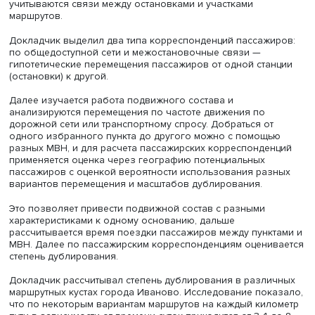
транспорта и транспортной политики ФГРР НИУ ВШЭ Ан
Борисов, подчеркнул: обсуждение темы вызвало ожив
дискуссию профессионалов, в том числе представителе
транспортного консалтинга. Он отметил, что оценка сто
времени крайне важна при разработке тарифов на тра
и цен для пользователей платных дорог.
Маршрут, вариант, направление
Ведущий эксперт
Института экономики транспорта и
транспортной политики
ФГРР
Денис Бахарев
представи
сообщение «Оценка степени дублирования МВН и
пассажирских корреспонденций как инструмент для
обеспечения рационального функционирования систе
массового пассажирского транспорта». Он отметил:
дублирование маршрутов, вызванное разными причина
том числе конкуренцией между перевозчиками, не
обязательно приводит к негативным результатам. Докл
пояснил: аббревиатура МВН расшифровывается как «ма
вариант, направление» и предполагает исследование
маршрутного куста — набор МВН, влияющих друг на дру
Выделяются три ключевые группы дублирования: по
дорожной сети, через корреспонденцию (пересадки) и 