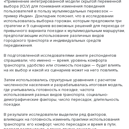
спросить как».
На своей машине или на автобусе
Научный сотрудник программы городских исследовани
Исследовательского фонда ORF (Observer Research
Foundation, Индия) Нандан Дауда представил сообщен
«Применение интегрированной модели скрытой перем
выбора (ICLV) для понимания изменения поведения
пользователей в пользу мультимодальных перевозок 
пример Индии». Докладчик пояснил, что в исследовани
использовалась выборка горожан, которым предложил
стратегии и 9 сценариев возможных решений для перех
привычного варианта поездки к мультимодальным марш
предполагающим использование различных видов
городского транспорта и индивидуальных средств
передвижения.
В подготовленной исследователями анкете респондент
спрашивали, что именно — время, уровень комфорта
транспорта, удобство или стоимость поездки — будет в
на их выбор и какой из сценариев может на него повли