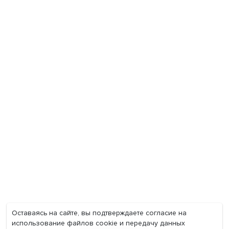
Экономика
Общество
Мир
Наука
Образование
Мнения
Фотогалерея
Видеогалерея
Подкасты
О нас
Контакты