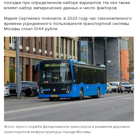
Комплекс факторов, влияющих на цену времени, отраж
на выборе вида транспорта и типа поездки. Это, в частн
длительность поездки, напряженность трафика и
неопределенность проведенного в пути времени, а так
ненаблюдаемые показатели.
Затем используются модели выбора и логистические
регрессии, когда показатель полезности принимает
несколько значений, а не только 0 и 1, что позволяет т
рассчитать стоимость времени и то, как на желание сов
поездку влияют ее стоимость и время.
Для оценки стоимости и времени применяются метод
выявленных предпочтений (наблюдение фактического
выбора поездки из заявленного набора альтернатив) и
заявленных предпочтений, определяющий выбор веро
поездки при определенном наборе вариантов. На нее 
влияет набор эмпирических данных и число факторов.
Мария Сергиенко пояснила: в 2023 году час сэкономл
времени усредненного пользователя транспортной сис
Москвы стоил 1044 рубля.