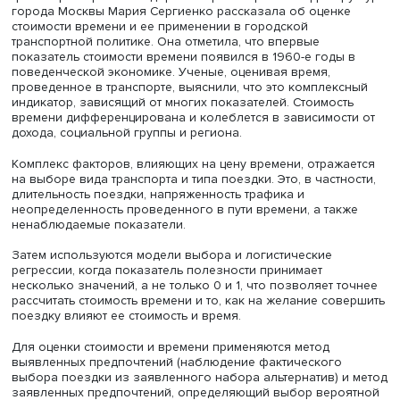
комфорт транспорта положительно сказываются на
возможном переходе к мультимодальным перевозкам, 
повышение ее стоимости и длительные пересадки, напр
отрицательно.
Еще одним важным фактором перехода к новому типу
поездок является инфраструктура, в частности наличие
велодорожек и стоянок для велосипедов у станций и
остановок общественного транспорта.
Сколько стоит время
Менеджер проектов новой мобильности Департамента
транспорта и развития дорожно-транспортной инфрастр
города Москвы Мария Сергиенко рассказала об оценк
стоимости времени и ее применении в городской
транспортной политике. Она отметила, что впервые
показатель стоимости времени появился в 1960-е годы
поведенческой экономике. Ученые, оценивая время,
проведенное в транспорте, выяснили, что это комплек
индикатор, зависящий от многих показателей. Стоимост
времени дифференцирована и колеблется в зависимос
дохода, социальной группы и региона.