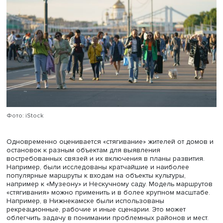
помощью методов space syntax, place syntax и моделей
“стягивания” пешеходов».Он пояснил, что сотрудники
разрабатывают модели пешеходной активности на терр
проектирования жилых районов для обоснования соз
новых связей, например строительства мостов через ре
выявления мест, где пешеходы срезают маршрут через 
в том числе для размещения рекламы и объектов
общественного питания и бытового обслуживания.
Он пояснил, что агрегированные данные треков активн
(народная карта Яндекс, Strava) актуальны исключитель
мониторинга спортивной активности, и преимущественн
густонаселенных районах, в то время как syntax подсв
важность сегментов дорожной сети, а его модификации
учитывают доступность локаций с учетом объектов
притяжения горожан.
С помощью place syntax происходит калибровка модели
syntax благодаря добавлению весов объектов притяже
зависимости от разных радиусов охвата подсвечивают
разные связи: локальные, межрайонные и городского
значения.