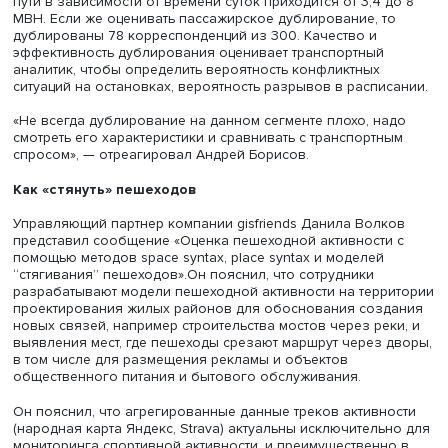
В каждой группе есть свои особенности и сложности
исследования. В частности, не всегда есть четкое расп
работы подвижного состава, отсутствует координация и
учитываются связи между остановками и участками
маршрутов.
Докладчик выделил два типа корреспонденций пассаж
по общедоступной сети и межостановочные связи —
гипотетические перемещения пассажиров от одной ста
(остановки) к другой.
Далее изучается работа подвижного состава и
анализируются перемещения по частоте движения по
дорожной сети или транспортному спросу. Добраться от
одного избранного пункта до другого можно с помощ
разных МВН, и для расчета пассажирских корреспонде
применяется оценка через географию потенциальных
пассажиров с оценкой вероятности использования ра
вариантов перемещения и масштабов дублирования.
Это позволяет привести подвижной состав с разными
характеристиками к одному основанию, дальше