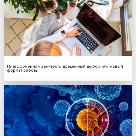
инвестиционных транспортных проектов на основе мод
транспортного спроса»
и руководителя отдела НИР
корпорации «Строй Инвест Проект» Яны Янко «Вариант
оценки транспортного спроса, или Где искать данные д
модели».
Дата публикации: 22.05.2024
Автор:
Павел Аптекарь
урбанистика
транспорт
Поделиться
Будь всегда в курсе !