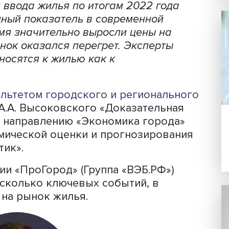
Фото: iStock
объем ввода жилья по итогам 2022 го
 рекордный показатель
в современной
же время значительно выросли цены н
ода рынок оказался перегрет. Эксперт
сто относятся к жилью как к
.
о
факультетом городского и регионал
им. А.А. Высоковского «Доказатель