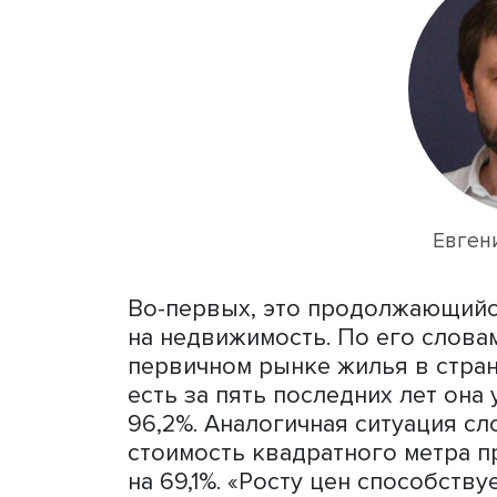
урбанистика: новые вызо
прошла сессия «Вопросы 
эффективности городских
Коммерческий директор ко
Евгений Большаков выдел
значительной мере повли