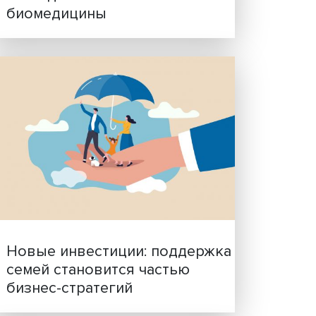
Гены, иммунитет и органо
ученые представили нов
исследования в области
биомедицины