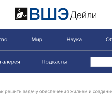
бщество
Мир
Наука
Видеогалерея
Подкасты
ика: как решить задачу обеспечения жиль