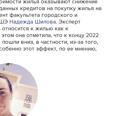
2021 года. «После всплеска активнос
 снижение объемов реализованных ло
чевой ставки и экономической
ом. По мере снижения ключевой став
ых ипотечных программ спрос посте
етил эксперт.
 говорит Евгений Большаков, ввод ж
ысит 100 млн м2. «Ввод жилья в РФ по
да составил 93,3 млн м2 — это уже бо
казал он. Кроме того, добавил эксперт
оссийских объемов введенного жиль
 регионов из 89 субъектов РФ.
ост стоимости жилья оказывают сниж
ов выданных кредитов на покупку жи