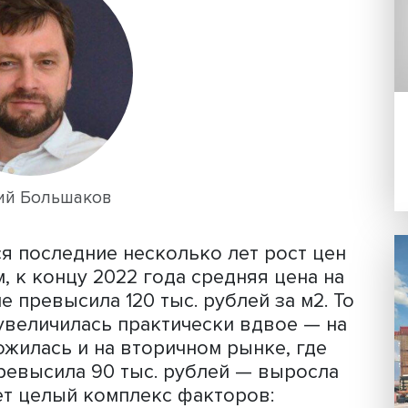
вы» по направлению «Экономика горо
экономической оценки и прогнозиро
 политик».
мпании «ПроГород» (Группа «ВЭБ.РФ»
ил несколько ключевых событий, в
явших на рынок жилья.