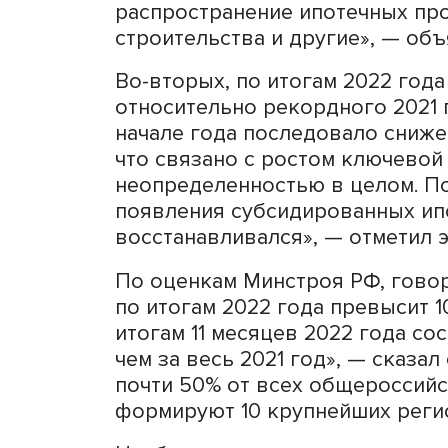
Во-первых, это продолжа
на недвижимость. По его с
первичном рынке жилья в с
есть за пять последних л
96,2%. Аналогичная ситуа
стоимость квадратного ме
на 69,1%. «Росту цен спос
распространение ипотечн
строительства и другие»,
Во-вторых, по итогам 202