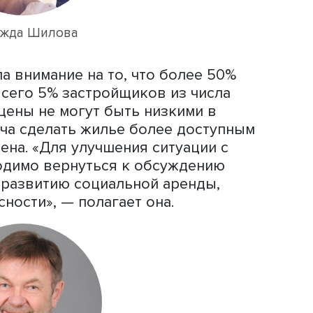
т доцент факультета городского и
 НИУ ВШЭ
Надежда Шилова
. Эксперт
патель относится к жилью как к
. При этом она отметила, что к концу
етры пошли вниз, в частности, из-за 
рет. Особенно этот эффект, по ее мне
.