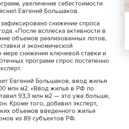
Евгений Большаков
ющийся последние несколько лет рос
ловам, к концу 2022 года средняя це
тране превысила 120 тыс. рублей за 
ет она увеличилась практически вдвое
ция сложилась и на вторичном рынке, 
тра превысила 90 тыс. рублей — выр
обствует целый комплекс факторов:
ых программ, увеличение себестоимо
 — объяснил Евгений Большаков.
2 года зафиксировано снижение спро