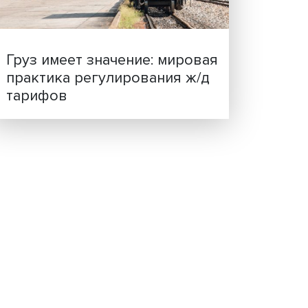
ценности: в ЦенСИБ
завершилась летняя шко
т цен
на на
м2. То
 — на
где
осла
сти
са
Груз имеет значение: мир