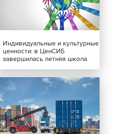
да»
Иллюзия безопасности: 
вания
исследовали влияние ИИ
решения врачей
)
Индивидуальные и культ