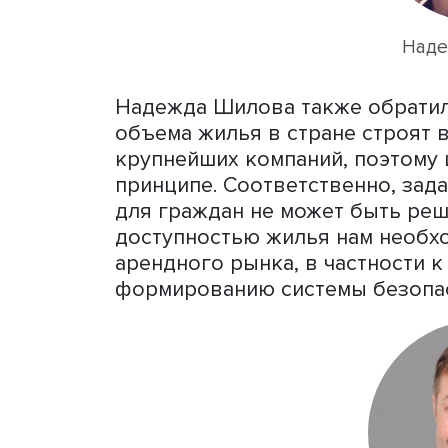
первичном рынке, полагае
регионального развития
считает, что средний поку
инвестиционному продукту
года цены на квадратные м
что рынок оказался перег
виден на примере Москвы