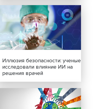
Новые инвестиции: подд
семей становится частью
бизнес-стратегий
да
а
ы
ьного
ная