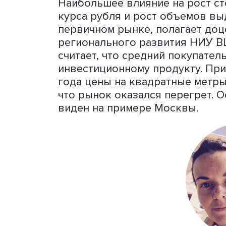
относительно рекордного 
начале года последовало
что связано с ростом клю
неопределенностью в цел
появления субсидированн
восстанавливался», — отм
По оценкам Минстроя РФ,
по итогам 2022 года прев
итогам 11 месяцев 2022 го
чем за весь 2021 год», — с
почти 50% от всех общер
формируют 10 крупнейших
Наибольшее влияние на р
курса рубля и рост объем