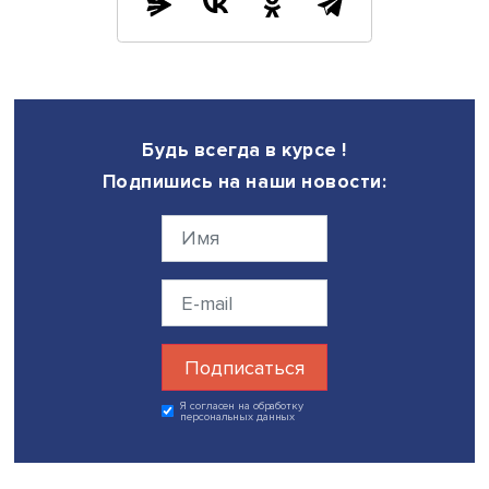
будут стимулировать процессы взаимной специализаци
кооперирования, добавил он.
Нурлан Кулбатыров отдельно представил раздел докла
посвященный взаимной торговле услугами. По его сло
эта сфера экономики вернулась к допандемийному уро
первую очередь за счет оказания цифровых услуг.
В работе круглого стола также приняли участие Давид
Ахвердян («Амберд», АГЭУ, Армения), Ирина Салтанова 
Белоруссия), Залина Еникеева (Институт Центральной Аз
Армен Арутюнян (ЕЭК), Алмаз Сазбаков (ЕЭК), Александ
Пахомов (РАНХиГС).
Ознакомиться с полным текстом доклада можно
здесь
.
Фото: iStock
Дата публикации: 12.04.2022
экспертиза
репортаж о событии
международная торговля
ЕАЭС