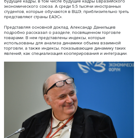
Иван Простаков, фото: Александр Тиванов
Иван Простаков
, проректор НИУ ВШЭ, в свою очередь
отметил: «Мы внимательно — с точки зрения экспертизы
точки зрения взаимоотношений с Евразийской
экономической комиссией — следим и, конечно, участв
всех интеграционных процессах». В первую очередь —
связанных с внешнеторговой деятельностью.
Подготовленный доклад, по его мнению, — «это
фундаментальное произведение не только с академич
точки зрения, его подходы имеют практическую ценност
подчеркнул важность того, что в авторском коллективе
доклада представлены все страны ЕАЭС: «Давайте не
забывать, что университет — это то место, где формиру
будущие кадры, в том числе будущие кадры Евразийск
экономического союза. А среди 5,5 тысячи иностранны
студентов, которые обучаются в ВШЭ, приблизительно т
представляют страны ЕАЭС».
Представляя основной доклад, Александр Данильцев