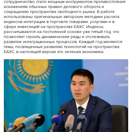
торговой политики, и
Александра Данильцева
, директо
Института торговой политики
НИУ ВШЭ. Был представле
доклад «Оценка интеграционных процессов ЕАЭС в сфе
торговли: 2022».
В докладе отмечается, что ЕАЭС постоянно приходится
преодолевать беспрецедентные вызовы и союзное
сотрудничество стало мощным инструментом противост
искажениям обычных правил делового оборота и
сокращению пространства свободного рынка. В работе
использованы оригинальные авторские методики расч
индексов интеграции в торговле товарами, услугами и в
сфере инвестиций на пространстве ЕАЭС. Индексы
рассчитываются на постоянной основе уже пятый год, 
позволяет строить динамические ряды и отслеживать
развитие интеграционных процессов. Каждый год меня
темы, посвященные развитию технологий на пространс
ЕАЭС, в настоящей версии это зеленая экономика.