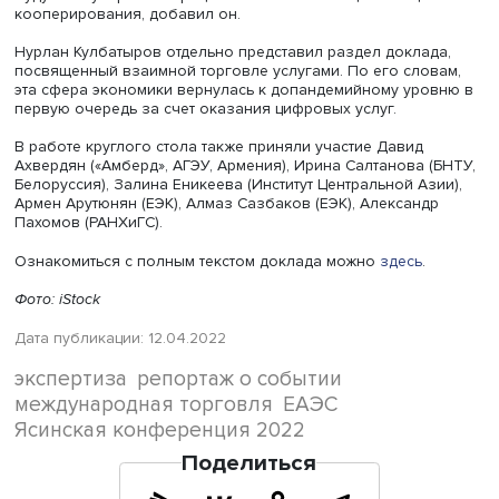
Александр Данильцев, фото: Максим Григорьев / Росконгресс
Он отметил, что «создание сначала Таможенного союза
затем ЕАЭС позволило переломить негативную динамик
развитии торговли как в качественном, так и в
количественном отношении». С 2017 года цепочки
добавленной стоимости переориентируются в сторону
взаимодействия стран-членов между собой, а не с трет
странами.
В то же время показатель комплементарности торговли
2015–2020 годы не вырос. Это свидетельствует о том, ч
взаимная структура торговли недостаточно быстро
трансформируется и адаптируется к потребностям экон
стран — членов ЕАЭС.
Поэтому нельзя успокаиваться: сейчас ситуация выгляд
стабильной, но, если не работать на ее развитие, дина
может пойти вниз, сказал Александр Данильцев. Требуе
более активная политика, в частности связанная с
инвестиционными процессами, с проектным сотрудниче
и координацией экономических планов и программ, ко