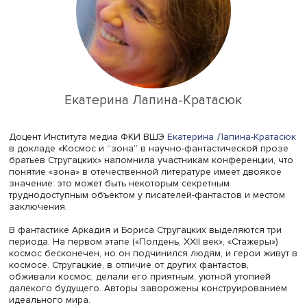
космоса, любители готовы отправить во внеземное
пространство человека, отвечающего требованиям к
состоянию здоровья, вне зависимости от его возраста.
Государство, по мнению Дениса Сивкова, стремится
использовать мечту детей о космосе и полете к далеки
планетам в утилитарных целях — чтобы подготовить бо
специалистов, но в космос подавляющее большинство 
отправляющихся в «Сириус» по космическим программа
возьмут. А это, полагает докладчик, искажает картину
будущего. Есть фотография, где дети из ленинградског
клуба любителей космоса с горящими глазами смотрят 
космонавта Георгия Гречко. Известно, что по меньшей 
двое из них оказались затем в отряде космонавтов.