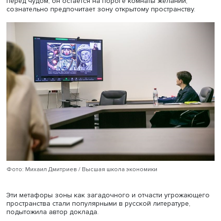
идеального мира.
Затем космос становится антиутопией («Трудно быть бо
«Необитаемый остров»), он, по мнению Екатерины Лапи
Кратасюк, похож на зону и тюрьму. При этом авторы
подчеркнуто делают ситуацию неопределенной, не
объясняют, почему сложилась такая ситуация, а герои,
обладающие знаниями, не пытаются справиться с зоной
основном спасают того, кого могут спасти.
Третий этап развития фантастики Стругацких («Град
обреченный», «Пикник на обочине»): космос становится
разнообразным и противоречивым пространством, а
познание схлопывается и превращается в метафору
сталкинга — похода и открытия неясной, нередко враж
среды. В этих романах заметны мотивы внутренней
колонизации и трудового эскапизма. Например, героям
повести «Понедельник начинается в субботу» работать
интереснее, чем отдыхать. Это отчасти связывает зону
Стругацких и зону ГУЛАГа, полагает Екатерина Лапина-
Кратасюк.
Кинематографические адаптации Стругацких снимали л