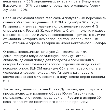
Ирина Душакова
Ирина Душакова рассказала, что покорители космоса 
группа вызывают большую симпатию россиян, и наибо
— Юрий Гагарин. Например, по данным опроса ВЦИОМ
(январь 2010 года), Гагарина главным русским кумиром
века назвали 35% опрошенных, актера и поэта Владим
Высоцкого — 31%, занявшего третье место маршала Гео
Жукова — 20%.
Первый космонавт также стал самым популярным перс
советской эпохи: по данным ВЦИОМ, в декабре 2021 го
Гагарина считали ее главным положительным героем 4
опрошенных, Георгий Жуков и Иосиф Сталин получили
меньше голосов: 22 и 20% соответственно. Причем, в о