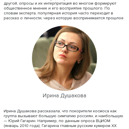
В ходе одной из секций конференции старший препода
ФКИ ВШЭ
Ирина Душакова
представила сообщение
«Насколько важен полет Гагарина для россиян? Опрос
важнейших событиях ХХ века в российских СМИ». По е
мнению, использование в СМИ опросов общественног
мнения о деятелях прошлого дает представление о
коллективной памяти. Есть разные точки зрения на
использование опросов в медиа. Согласно одной из ни
общественное мнение существует само по себе, соглас
другой, опросы и их интерпретация во многом формиру
общественное мнение и его восприятие прошлого. По
словам эксперта, популярная история часто переходит 
рассказ о личности, через которую воспринимается пр