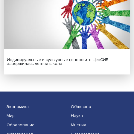
Гены, иммунитет и органоиды: ученые представили но
исследования в области биомедицины