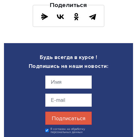
Опираясь на популярную культуру, научные и квазинау
тексты, художники-аутсайдеры придумывали уникальны
концепции пространств и космоса.
Американский математик и художник Мелвин Эдвард Не
придумал образы планет и «разработал» планетрон —
генератор, позволяющий перемещаться в пространстве
взаимодействовать с НЛО. Кроме этих устройств для
перемещений, он также изобретал системы анализа и
репрезентации космических тел.
В творчестве других художников-аутсайдеров, на котор
повлияла американская массовая культура, сильны мо
космических пришельцев, стремление конструировать 
их отдельные элементы, они пытаются показать обустр
пространств и работу механики НЛО.
Некоторые из них становятся популяризаторами темы
космоса и пришельцев, встречаются также мотивы нап
пришельцев на Землю. Тем не менее заметен переход
осмысления космоса от страха перед пришельцами и их
вторжением к стремлению к интеграции и пониманию и