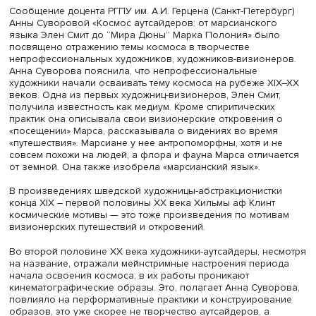
отечественные режиссеры: Андрей Тарковский, Алекса
Сокуров и Алексей Герман. При этом в «Солярисе» и о
в «Сталкере» фантастика лишена фантастического, это 
рода чудеса без чудес. Человек у Тарковского бессил
перед чудом, он остается на пороге комнаты желаний,
сознательно предпочитает зону открытому пространству