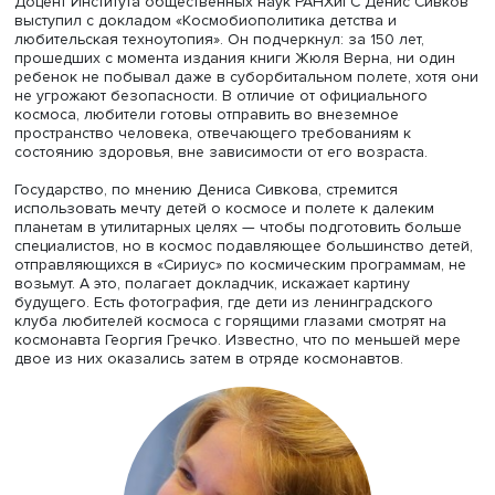
от Сталина, которого 10% респондентов назвали главн
отрицательным героем, Гагарин не имеет негативного 
Опросы, проводимые накануне Дня космонавтики,
демонстрируют такую логическую цепочку: Гагарин —
личность, дающая повод для гордости и восхищения в
истории России. Возникает вопрос, хорошо ли люди зн
историю: опрос ВЦИОМ накануне 60-летия первого пол
человека в космос показал, что Гагарина как первого
космонавта знают 97% россиян, а дату полета верно н
69%.
Такие результаты, полагает Ирина Душакова, дают шир
пространство для развития образа Юрия Гагарина как
положительного героя, представителя России в истори
века, создания ее позитивного образа в прошлом.
Доцент Института общественных наук РАНХиГС Денис С
выступил с докладом «Космобиополитика детства и
любительская техноутопия». Он подчеркнул: за 150 лет,
прошедших с момента издания книги Жюля Верна, ни о
ребенок не побывал даже в суборбитальном полете, хо
не угрожают безопасности. В отличие от официального