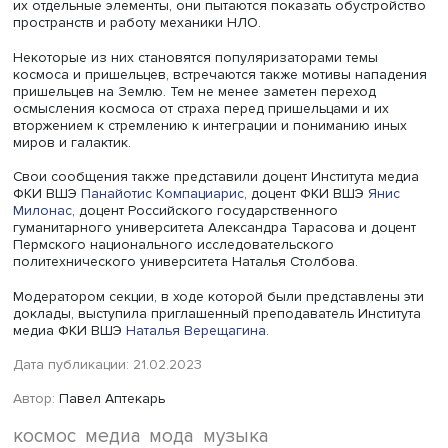
В произведениях шведской художницы-абстракционист
конца XIX – первой половины XX века Хильмы аф Клин
космические мотивы — это тоже произведения по моти
визионерских путешествий и откровений.
Во второй половине XX века художники-аутсайдеры, не
на название, отражали мейнстримные настроения пери
начала освоения космоса, в их работы проникают
кинематографические образы. Это, полагает Анна Суво
повлияло на перформативные практики и конструиров
образов, это уже скорее не творчество аутсайдеров, а
инсценировки на разных выставках и проектах. В
произведениях непрофессиональных художников и
режиссеров можно увидеть обращение к космическим
образам.
Американский мыслитель, художник и инженер Пол Ла
конструировал темы перемещения в пространстве и во
времени, в некоторых его произведениях появились о
и мотивы НЛО, продуманные и квазинаучно выстроенн
мотивы путешествия по другим мирам и космическим
системам.