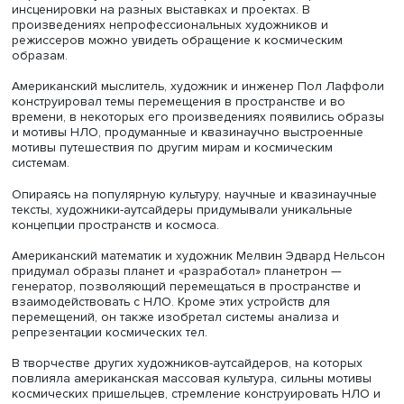
Фото: Михаил Дмитриев / Высшая школа экономики
Эти метафоры зоны как загадочного и отчасти угрожа
пространства стали популярными в русской литературе,
подытожила автор доклада.
Сообщение доцента РГПУ им. А.И. Герцена (Санкт-Петерб
Анны Суворовой «Космос аутсайдеров: от марсианског
языка Элен Смит до “Мира Дюны” Марка Полония» был
посвящено отражению темы космоса в творчестве
непрофессиональных художников, художников-визионе
Анна Суворова пояснила, что непрофессиональные
художники начали осваивать тему космоса на рубеже X
веков. Одна из первых художниц-визионеров, Элен Сми
получила известность как медиум. Кроме спиритически
практик она описывала свои визионерские откровения
«посещении» Марса, рассказывала о видениях во врем
«путешествия». Марсиане у нее антропоморфны, хотя и 
совсем похожи на людей, а флора и фауна Марса отлич
от земной. Она также изобрела «марсианский язык».