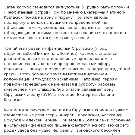
Екатерина Лапина-Кратасюк
Доцент Института медиа ФКИ ВШЭ
Екатерина Лапина-Кр
в докладе «Космос и “зона” в научно-фантастической 
братьев Стругацких» напомнила участникам конференци
понятие «зона» в отечественной литературе имеет двоя
значение: это может быть некоторым секретным
труднодоступным объектом у писателей-фантастов и ме
заключения.
В фантастике Аркадия и Бориса Стругацких выделяются 
периода. На первом этапе («Полдень, XXII век», «Стажер
космос бесконечен, но он подчинился людям, и герои 
космосе. Стругацкие, в отличие от других фантастов,
обживали космос, делали его приятным, уютной утопие
далекого будущего. Авторы заворожены конструирова