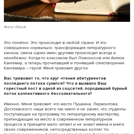
катаклизмы. Только при глубокой захваченности всем э
это можно описать хорошо, то есть точно, умно, изящно
увлекательно.
Слабое знание русской классики – особенность тол
абитуриентов нынешнего года?
Слабое знание русской классики – особенность сегод
молодых людей в принципе. Даже филологов. Они чувс
себя все дальше от классиков, которые описывали дал
от современного человека жизнь.