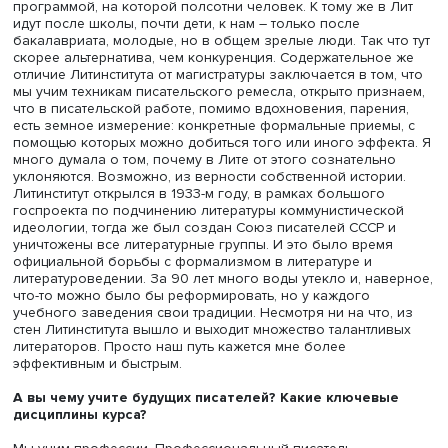
Майя Кучерская, фото: Высшая школа экономики
Это конкуренция с Литературным институтом?
Честно говоря, так я нашу программу никогда не
воспринимала. Послушайте, ну, как можно сравнивать
большой институт, в котором тысячи студентов учатся н
протяжении пяти лет, с нашей скромной двухлетней
программой, на которой полсотни человек. К тому же в
идут после школы, почти дети, к нам – только после
бакалавриата, молодые, но в общем зрелые люди. Так ч
скорее альтернатива, чем конкуренция. Содержательно
отличие Литинститута от магистратуры заключается в том
мы учим техникам писательского ремесла, открыто приз
что в писательской работе, помимо вдохновения, парен
есть земное измерение: конкретные формальные прием
помощью которых можно добиться того или иного эффе
много думала о том, почему в Лите от этого сознательн
уклоняются. Возможно, из верности собственной истор
Литинститут открылся в 1933-м году, в рамках большого
госпроекта по подчинению литературы коммунистическ