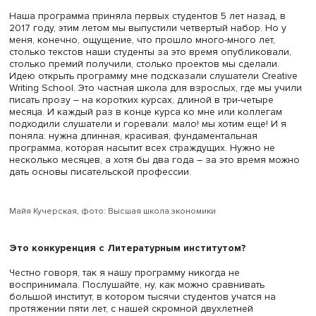
ее особенностях и непонимании родного языка частью
пользователей социальных сетей, считающих себя
ревнителями отечественной культуры, HSE Daily побесе
с ее академическим руководителем
Майей Кучерской.
Как давно была подготовлена программа «Литерату
мастерство» и когда возникла идея ее создания?
Наша программа приняла первых студентов 5 лет назад
2017 году, этим летом мы выпустили четвертый набор. Н
меня, конечно, ощущение, что прошло много-много лет
столько текстов наши студенты за это время опубликов
столько премий получили, столько проектов мы сделали
Идею открыть программу мне подсказали слушатели Cre
Writing School. Это частная школа для взрослых, где мы
писать прозу – на коротких курсах, длиной в три-четыре
месяца. И каждый раз в конце курса ко мне или коллег
подходили слушатели и горевали: мало! мы хотим еще! 
поняла: нужна длинная, красивая, фундаментальная
программа, которая насытит всех страждущих. Нужно н
несколько месяцев, а хотя бы два года – за это время 
дать основы писательской профессии.