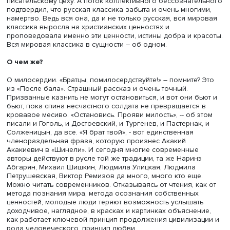
Фото: iStock
Это понятно. Это происходит в любой стране. И это
совершенно нормально, трансформация литературного
канона, смена одних имен другими происходит всегда и
неизбежно. Когда-то классиком был Ломоносов или Ан
Кантемир, а теперь прочитавший и понявший стихотвор
Кантемира – герой. Меня тревожит другое.
Вас тревожит то, что круг чтения абитуриентов
последнего потока сузился? Что и вызвало Ваш
горестный пост в одной из соцсетей, породивший б
поток коллективного бессознательного?
Именно. Меня тревожит, что место Пушкина, Лермонтова
Достоевского чаще всего так никто и не занял, что студ