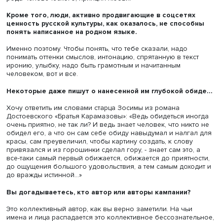
поступающие на программу по литературному мастерств
претендующие на место в современном литературном
процессе в принципе мало читают и не знают имена и к
своих современников, непосредственных коллег по
писательскому цеху. А поток коллективного бессознате
подтвердил, что русская классика забыта и очень мног
намертво. Ведь вся она, да и не только русская, вся ми
классика выросла на христианских ценностях и
проповедовала именно эти ценности, истины добра и к
Вся мировая классика в сущности – об одном.
О чем же?
О милосердии. «Братцы, помилосердствуйте!» – помните?
из «После бала». Страшный рассказ и очень точный.
Призванные казнить не могут остановиться, и вот они б
бьют, пока спина несчастного солдата не превращается
кровавое месиво. «Остановись. Прояви милость», -- об 
писали и Гоголь, и Достоевский, и Тургенев, и Пастернак
Солженицын, да все. «Я брат твой», - вот единственная
членораздельная фраза, которую произнес Акакий
Акакиевич в «Шинели». И сегодня многие современные
авторы действуют в русле той же традиции, та же Нарин