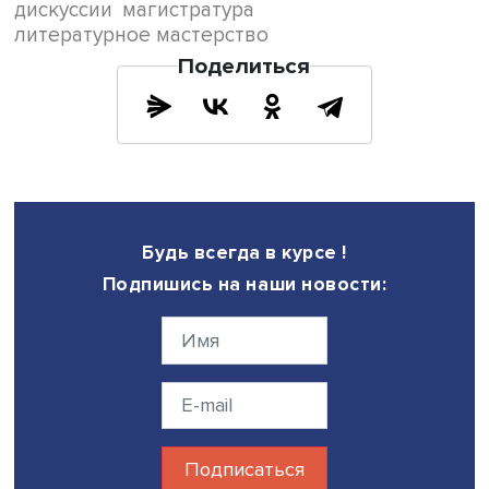
обидел его, а что он сам себе обиду навыдумал и налг
красы, сам преувеличил, чтобы картину создать, к слов
привязался и из горошинки сделал гору, - знает сам это
все-таки самый первый обижается, обижается до приятн
до ощущения большого удовольствия, а тем самым дох
до вражды истинной...»
Вы догадываетесь, кто автор или авторы кампании?
Это коллективный автор, как вы верно заметили. На чь
имена и лица распадается это коллективное бессознат
мне, честно говоря, совершенно не интересно. Важнее
понять, что движет людьми в этой жажде улюлюкать, че
так огорчены, почему ведут себя как напуганные и
обозлившиеся дети. Я точно знаю, среди тех, кто кричи
гадости, нет ни одного счастливого человека.
Какие мысли и эмоции вызвал у Вас этот поток?
Ну, какие тут могут быть эмоции. Могу только вздыхать. 
приписывают высказывание, прямо противоположное т
что я сказала на самом деле. Приписывают потому, что