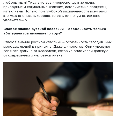
олимпийский чемпион по фигурному катанию на ролик
коньках, электрик, животновод. Как видите, разброс
профессий – широкий, и это отдельное счастье. Потому 
каждый приносит свой опыт в прозу и в наш класс.
Много ли среди них талантливых молодых людей, ко
можно назвать надеждой современной российской
литературы?
Все. Правда. Все талантливые, кто-то чуть больше, кто-то
меньше. Других у нас нет. И все – надежды, некоторые 
реализовавшиеся, с книгами и признанием, мы, кстати, 
тщательно фиксируем на страничке нашей программы, 
разделах «
Достижения наших студентов
» и «
Публикаци
Любят ли они читать и слушать или они сконцентри
на собственном творческом поиске?
Мы с Мариной Степновой, писателем и сценаристом, то
том и говорим на наших семинарах: писатель должен б
любопытным! Писателю всё интересно: другие люди,
природные и социальные явления, исторические проце