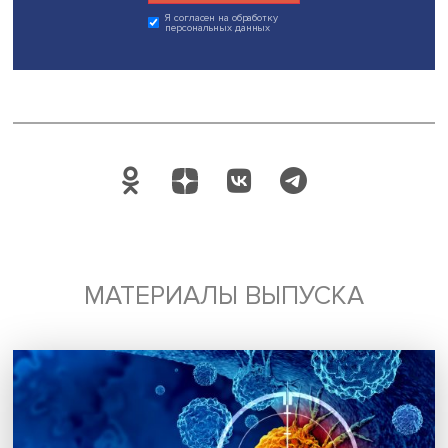
смогли правильно прочитать текст.
Когда начались события на Украине, вы находились 
границей. Каковы были мотивы вернуться домой?
Что тут сказать? Меня ждали мой муж, мои старенькие
родители, мои друзья. Мои коллеги, мои студенты. Здес
родной язык, русская речь, и мои любимые московские
улицы, бабушки в деревнях, речки, деревянные церкви,
ромашки вот – все, что я так люблю, все, что и есть я.
Дата публикации: 11.08.2022
Автор:
Павел Аптекарь
дискуссии
магистратура
литературное мастерство
Поделиться