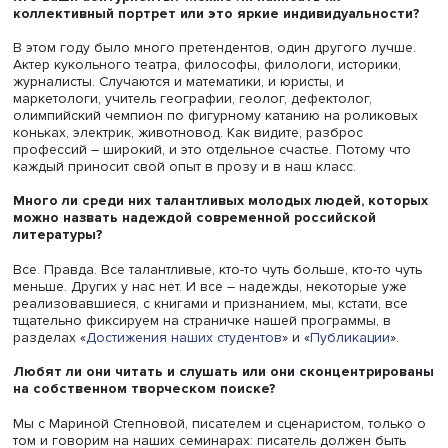
учим собственно ремеслу. Рассказываем, как помочь
читателю поверить в вымышленный тобой мир? Как влю
героя, как добиться того, чтобы читатель смеялся, всх
или просто спокойно размышлял вместе с тобой? Ну, и 
есть курсы «для воздуха» -- про современный театр, нап
или поэзию.
Какие экзамены сдают те, кто хочет стать мастеро
слова?
У нас – конкурс портфолио, в него входит мотивационн
письмо и фрагмент прозы, рецензии или перевода, в
зависимости от трека, выбранного абитуриентом. А пот
встречаемся на собеседовании и обсуждаем те книги,
которые включены в список для поступающих.
Кто ваши абитуриенты? Можно ли написать их
коллективный портрет или это яркие индивидуально
В этом году было много претендентов, один другого лу
Актер кукольного театра, философы, филологи, историк
журналисты. Случаются и математики, и юристы, и
маркетологи, учитель географии, геолог, дефектолог,