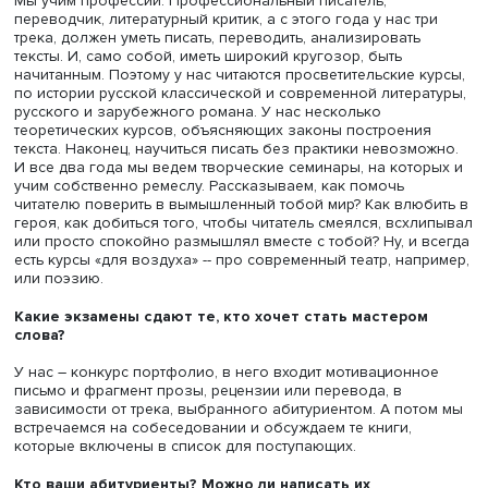
идеологии, тогда же был создан Союз писателей СССР 
уничтожены все литературные группы. И это было врем
официальной борьбы с формализмом в литературе и
литературоведении. За 90 лет много воды утекло и, на
что-то можно было бы реформировать, но у каждого
учебного заведения свои традиции. Несмотря ни на что
стен Литинститута вышло и выходит множество талантли
литераторов. Просто наш путь кажется мне более
эффективным и быстрым.
А вы чему учите будущих писателей? Какие ключев
дисциплины курса?
Мы учим профессии. Профессиональный писатель,
переводчик, литературный критик, а с этого года у нас т
трека, должен уметь писать, переводить, анализировать
тексты. И, само собой, иметь широкий кругозор, быть
начитанным. Поэтому у нас читаются просветительские 
по истории русской классической и современной литер
русского и зарубежного романа. У нас несколько
теоретических курсов, объясняющих законы построени
текста. Наконец, научиться писать без практики невозм
И все два года мы ведем творческие семинары, на кото