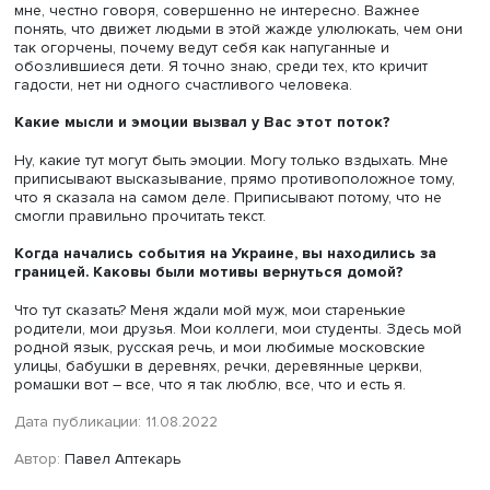
Абгарян, Михаил Шишкин, Людмила Улицкая, Людмила
Петрушевская, Виктор Ремизов да много, много кто еще
Можно читать современников. Отказываясь от чтения, к
метода познания мира, метода осознания собственных
ценностей, молодые люди теряют возможность услышат
доходчивое, наглядное, в красках и картинках объяснен
как работает ключевой принцип продолжения цивилиза
рода человеческого, принцип любви.
Кроме того, люди, активно продвигающие в соцсетя
ценность русской культуры, как оказалось, не спос
понять написанное на родном языке.
Именно поэтому. Чтобы понять, что тебе сказали, надо
понимать оттенки смыслов, интонацию, спрятанную в тек
иронию, улыбку, надо быть грамотным и начитанным
человеком, вот и все.
Некоторые даже пишут о нанесенной им глубокой 
Хочу ответить им словами старца Зосимы из романа
Достоевского «Братья Карамазовы»: «Ведь обидеться и
очень приятно, не так ли? И ведь знает человек, что ни