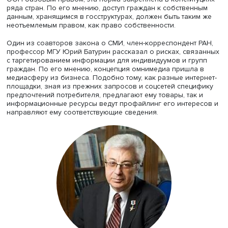
Акмал Саидов
Действительный член Академии наук Узбекистана, дире
Национального центра по правам человека Акмал Саи
подчеркнул, что принятый более 30 лет назад закон с
дух свободы и гласности. «Мы видим плоды юридическ
чуда», — сказал он. Акмал Саидов сообщил, что в
Узбекистане принят Информационный кодекс, объеди
профильные законы и создавший единые правила,
основанные на национальных законах в сфере СМИ и
международных конвенциях. Юрист также напомнил, чт
доступ к интернету признан Советом по правам челове
ООН базовым правом, эта норма закреплена в констит
ряда стран. По его мнению, доступ граждан к собствен
данным, хранящимся в госструктурах, должен быть таки