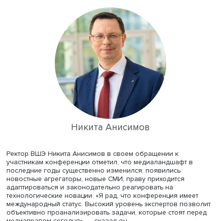
информационным правам
» ВШЭ совместно с
факультет
права
и
факультетом креативных индустрий
ВШЭ прове
международную конференцию «
Проблемы медиаправа 
2022
». Открывший конференцию руководитель центра
профессор
Михаил Федотов
напомнил, что она посвящ
годовщине принятия в декабре 1991 года Закона о печ
других средствах массовой информации.
Никита Анисимов