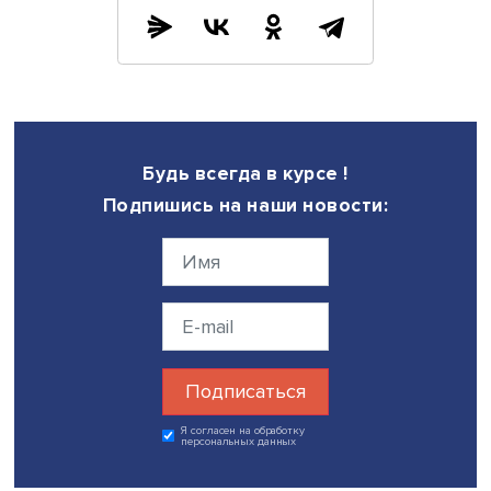
закона, который объединит разные сферы профильног
права. Россия, по его мнению, отстает от Китая в разви
индустрии больших данных примерно на 10 лет, у нее ес
время подготовить соответствующие законы, обсудив 
варианты новелл.
«Получается, человек оказывается в пузыре, и не он
программирует свои информационные ресурсы, а его п
программирует. Возникает риск роботизации человека»
посетовал Михаил Федотов. «Давайте будем этим заним
надо найти эффективное противодействие роботизации
уже живем в этом опасном мире, и надо искать щиты,
которыми мы будем защищаться», — ответил Юрий Бату
В пленарном заседании также приняли участие
уполномоченный по правам человека в Свердловской
области Татьяна Мерзлякова и главный редактор газет
«Московский комсомолец», председатель Союза журна
Москвы Павел Гусев.
Работа конференции продолжилась в тематических сесс
Дата публикации: 20.12.2022