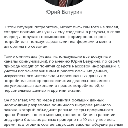
неотъемлемым правом, как право собственности.
Один из соавторов закона о СМИ, член-корреспондент 
профессор МГУ Юрий Батурин рассказал о рисках, свя
с таргетированием информации для индивидуумов и гр
граждан. По его мнению, концепция омнимедиа пришла
медиасферу из бизнеса. Подобно тому, как разные инт
площадки, зная из прежних запросов и соцсетей специ
предпочтений потребителя, предлагают ему товары, так
информационные ресурсы ведут профайлинг его интер
направляют ему соответствующие сведения.