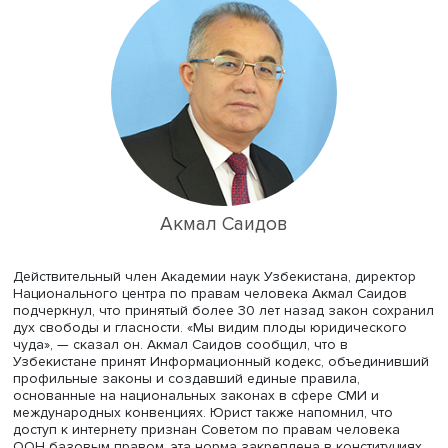
Председатель профильной комиссии Общественной па
РФ Рифат Сабитов сообщил о проблемах, связанных с
возникновением новых электронных СМИ. Их оператив
позволяет быстро искать и распространять информацию
отсутствие ее проверки вызывает частые публикации
ошибочных и заведомо ложных сведений. По его мнен
кроме интернет-СМИ, к новым медиа следует отнести и
социальные сети, и распространение информации в них
требует регулирования. Отдельной проблемой являетс
соблюдение в СМИ и социальных сетях авторского прав
Соавтор закона о СМИ Владимир Энтин, директор Цент
правовой защиты интеллектуальной собственности, об
внимание на риск стремления навязать новым медиа
ограничения, характерные для государственных СМИ.