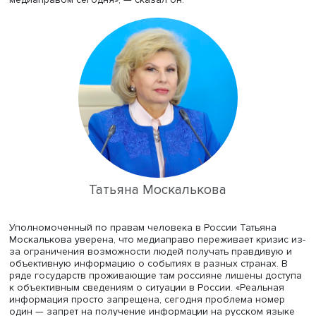
Ректор ВШЭ Никита Анисимов в своем обращении к
участникам конференции отметил, что медиаландшафт 
последние годы существенно изменился: появились
новостные агрегаторы, новые СМИ, праву приходится
адаптироваться и законодательно реагировать на
технологические новации. «Я рад, что конференция име
международный статус. Высокий уровень экспертов по
объективно проанализировать задачи, которые стоят п
медиаправом сегодня», — сказал он.