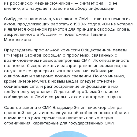
Татьяна Москалькова
Уполномоченный по правам человека в России Татьян
Москалькова уверена, что медиаправо переживает криз
за ограничения возможности людей получать правдив
объективную информацию о событиях в разных странах
ряде государств проживающие там россияне лишены д
к объективным сведениям о ситуации в России. «Реальн
информация просто запрещена, сегодня проблема ном
один — запрет на получение информации на русском я
из российских медиаисточников», — считает она. По ее
мнению, это нарушает право на свободу информации.
Омбудсмен напомнила, что закон о СМИ — один из нем
актов, продолжающих работать с 1990-х годов. «Он не 
и является охранной грамотой для принципа свободы с
закрепленного в России», — подытожила Татьяна
Москалькова.