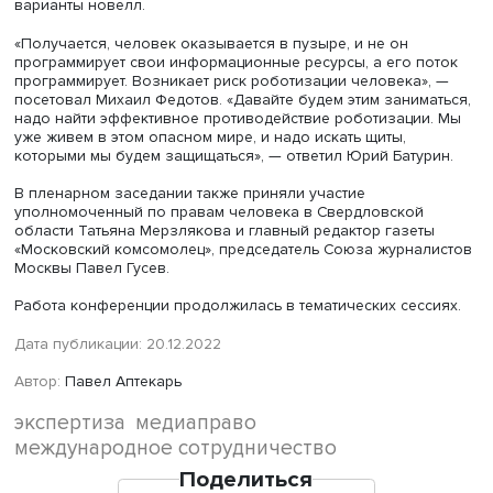
Юрий Батурин
В этой ситуации потребитель, может быть сам того не же
создает понимание нужных ему сведений, а ресурсы, в
очередь, получают возможность формировать спрос
потребителя, пользуясь разными платформами и меняя
алгоритмы по сезонам.
Такие омнимедиа (медиа, использующие все доступные
каналы коммуникации), по мнению Юрия Батурина, по с
природе уходят от понятия средств массовой информац
учетом использования ими в работе больших данных,
искусственного интеллекта и персональных данных о
потребительских предпочтениях их деятельность может
регулироваться законами о правах потребителей, о
персональных данных и другими актами.
Он полагает, что по мере развития больших данных
необходима разработка зонтичного информационного