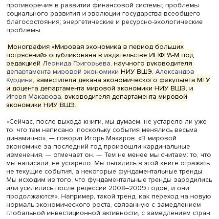
кризисами: рецессией 2008–2009 годов и кризисом 20
2021 годов, вызванным пандемией коронавируса. Авто
проанализировали многочисленные проблемы,
накопившиеся в мировой экономике за этот период и
достигшие своего пика к началу пандемии. Они объед
их в четыре группы, соответствующие разделам: структ
проблемы, влияющие на характер экономического рост
противоречия в развитии финансовой системы; пробл
социального развития и эволюции государства всеобщ
благосостояния; энергетические и ресурсно-экологиче
проблемы.
Монография «Мировая экономика в период больших
потрясений» опубликована в издательстве ИНФРА-М по
редакцией
Леонида Григорьева
, научного руководител
департамента мировой экономики
НИУ ВШЭ,
Александр
Курдина
, заместителя декана экономического факульте
и доцента департамента мировой экономики НИУ ВШЭ, 
Игоря Макарова
, руководителя департамента мировой
экономики НИУ ВШЭ.
«Сейчас, после выхода книги, мы думаем, не устарело л
то, что там написано, поскольку события менялись вес