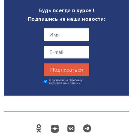
Леонид Григорьев сделал акцент на проблеме бедности
которая на сегодняшний день не решена. «Поскольку с
года население Земли подросло, в бедных странах люд
возможно, сейчас не меньше, чем в 2000-м. И это вопр
критерия — он очень низкий», — утверждает он. Китайц
решили эту проблему регулированием рождаемости, то 
сокращением населения. «А, например, Латинская Амер
Африка, часть Азии не решили», — говорит Леонид Григ
Однако он считает, что сегодняшнее неравенство може
стимулом развития общества, поскольку рождается
мотивация, стимулируется конкуренция.
Сессию модерировала академик РАН, руководитель на
направления отдела науки и инноваций в Университете
ИМЭМО Наталья Иванова, научный рецензент моногра
Дата публикации: 09.12.2022
Автор:
Николай Константинов
экспертиза
дискуссии
мировая экономи
Поделиться