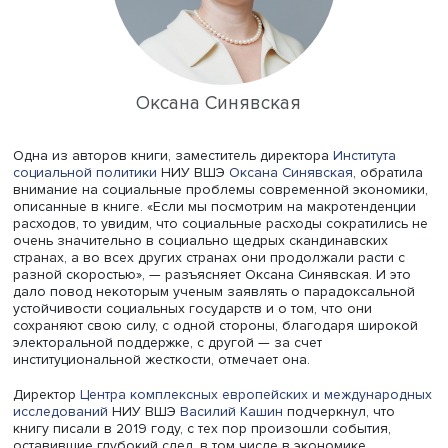
По словам Александра Курдина, после 2008–2009 год
направление кризиса стало другим. «Если раньше мы в
отток капитала из развивающихся стран в развитые, и 
называли это серьезным дисбалансом, который и прив
кризису 2008–2009 годов, то потом ситуация изменила
практически на противоположную, — объясняет эксперт
Сейчас же, когда в развитых экономиках поднимаются
процентные ставки, они опять притягивают к себе капит
мы наблюдаем примерно то же, что было раньше».