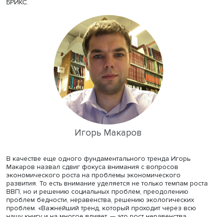
динамично», — говорит Игорь Макаров. «В мировой
экономике за последний год произошли кардинальные
изменения, — отмечает он. — Тем не менее мы считаем: 
мы написали, не устарело. Мы пытались в этой книге от
не текущие события, а некоторые фундаментальные тре
Мы исходим из того, что фундаментальные тренды заро
или усилились после рецессии 2008–2009 годов, и они
продолжаются». Например, такой тренд, как переход на
нормаль экономического роста, связанную с замедлен
глобальной инвестиционной активности, с замедлением
БРИКС.