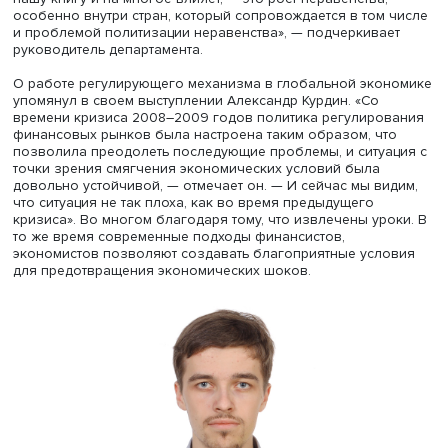
Игорь Макаров
В качестве еще одного фундаментального тренда Игор
Макаров назвал сдвиг фокуса внимания с вопросов
экономического роста на проблемы экономического
развития. То есть внимание уделяется не только темпам
ВВП, но и решению социальных проблем, преодолению
проблем бедности, неравенства, решению экологическ
проблем. «Важнейший тренд, который проходит через 
нашу книгу и на многое влияет, — это рост неравенства,
особенно внутри стран, который сопровождается в том
и проблемой политизации неравенства», — подчеркива
руководитель департамента.
О работе регулирующего механизма в глобальной эко
упомянул в своем выступлении Александр Курдин. «Со
времени кризиса 2008–2009 годов политика регулиро
финансовых рынков была настроена таким образом, чт
позволила преодолеть последующие проблемы, и ситуа