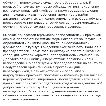
студенческой работе: среди педагогов, работающих ме
трех лет, о плагиате готовы известить деканат 5%, а сре
проработавших в вузе более 21 года — 2%. Возможно, 
связано с опытом малой эффективности и трудозатратн
такой меры. Среди обычных преподавателей доля не
наказавших за обман достигает 19%, среди профессоро
доцентов — 10 и 13% соответственно. Разница в реакция
между вузами не очень значительна: отличаются
преимущественно доли преподавателей, поставивших «
и позволивших переписать работу.
Данные исследования подтверждают высокую
распространенность нечестных практик у студентов: ок
половины из них периодически списывают домашние
задания, 19% регулярно этим занимаются.
Для снижения уровня академического мошенничества
авторы рекомендуют инвестировать в сервисы поддерж
неуспевающих студентов, среди которых риск списыван
выше, — например, в поддерживающие курсы, менторст
тьюторство. Также успешной борьбе с плагиатом будет
способствовать аргументированное обоснование смыс