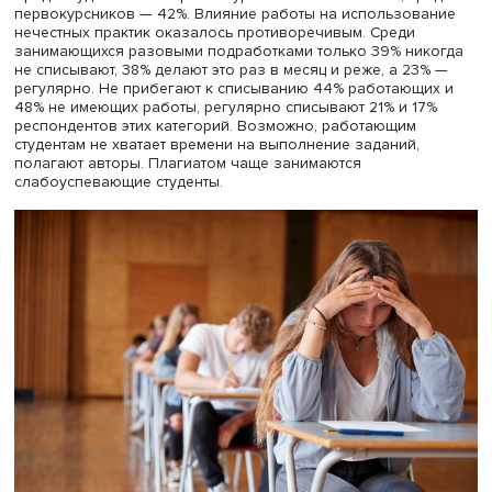
По данным опроса, 46% студентов практически никогда
списывали домашнее задание в 2019/20 учебном году,
списывают эпизодически — один раз в месяц или реже,
списывают регулярно — два-три раза в неделю. Чаще д
списывают студенты инженерных направлений подготов
также изучающие математические и естественные науки
среди них только 40% респондентов заявили, что практ
никогда не прибегали к списыванию. Реже всех списыв
домашние задания студенты, изучающие искусство и ку
(59% никогда этого не делали), что может объясняться
спецификой заданий на этих направлениях подготовки.
Среди студентов четвертого курса не списывали 51%, ср
первокурсников — 42%. Влияние работы на использов
нечестных практик оказалось противоречивым. Среди
занимающихся разовыми подработками только 39% ни
не списывают, 38% делают это раз в месяц и реже, а 23
регулярно. Не прибегают к списыванию 44% работающ
48% не имеющих работы, регулярно списывают 21% и 1
респондентов этих категорий. Возможно, работающим
студентам не хватает времени на выполнение заданий,
полагают авторы. Плагиатом чаще занимаются