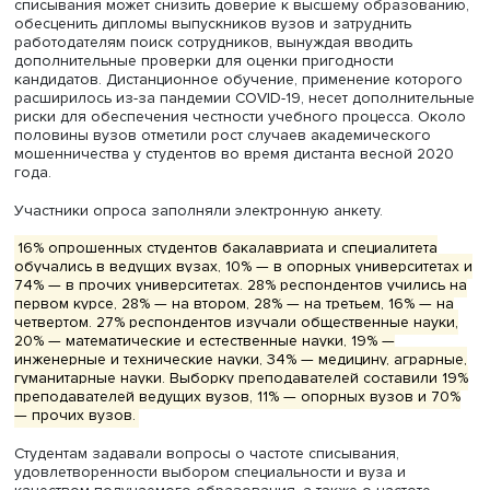
Исследователи провели онлайн-опрос более 18 319 сту
и 14 044 преподавателей российских университетов. С
выводы они изложили в бюллетене «Списывание и плаг
установки студентов и реакция преподавателей», издан
серии
«Мониторинг экономики образования».
Авторы отмечают, что широкое распространение плагиа
списывания может снизить доверие к высшему образо
обесценить дипломы выпускников вузов и затруднить
работодателям поиск сотрудников, вынуждая вводить
дополнительные проверки для оценки пригодности
кандидатов. Дистанционное обучение, применение кот
расширилось из-за пандемии COVID-19, несет дополнит
риски для обеспечения честности учебного процесса. 
половины вузов отметили рост случаев академическог
мошенничества у студентов во время дистанта весной 
года.
Участники опроса заполняли электронную анкету.
16% опрошенных студентов бакалавриата и специалите
обучались в ведущих вузах, 10% — в опорных университ
74% — в прочих университетах. 28% респондентов учил