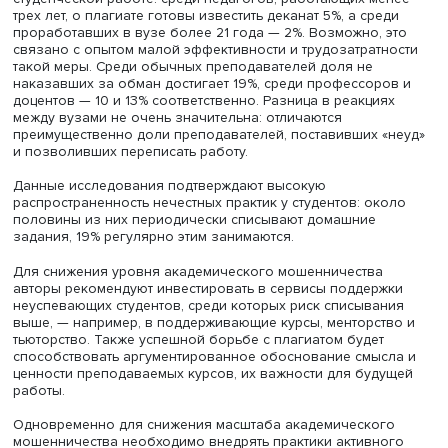
Большинство студентов оправдывают списывание, если 
опасения забыть материал (75%), если курс считается
бесполезным для будущей профессии (64%), а также в 
нехватки времени на подготовку (63%), что близко к
оправданиям нечестных практик школьниками. Момента
сдерживавшими обман, были названы стремление полу
навыки, необходимые для будущей работы (66%), чувст
стыда (51%) и особенности воспитания (57%). 44% студе
считают списывание нормой еще со школы.
Чаще всего преподаватели, обнаружив плагиат в работ
студента, выставляют ему неудовлетворительную оценку
давая возможность переписать работу (64%), 15% сниж
оценку, 13% вообще не наказывают за недобросовестно
ограничиваясь предупреждением, и лишь немногие ста
«неуд» без права пересдачи или сообщают в учебный 
(4 и 3% соответственно).
Наиболее мягко реагируют на плагиат преподаватели
физической культуры (26%) и культурологии, дизайна и
искусства (21%). В целом более опытные преподаватели
склонны сообщать в деканат об обнаружении плагиата