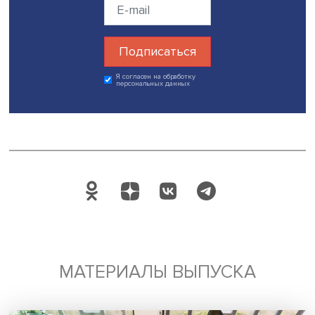
недопустимых практиках, способах их избежать (в том 
нормах корректного цитирования), последствиях наруш
правил, информируют о содержании кодексов академи
добросовестности и т.д. Преподаватели должны
периодически обсуждать со студентами важность честн
обучения, а также совершенствовать педагогические 
и системы оценивания.
Дата публикации: 14.09.2022
Автор:
Павел Аптекарь
исследования и аналитика
высшее образование
академическое мошенничество
Поделиться