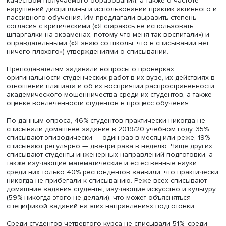
первом курсе, 28% — на втором, 28% — на третьем, 16% 
четвертом. 27% респондентов изучали общественные на
20% — математические и естественные науки, 19% —
инженерные и технические науки, 34% — медицину, агр
гуманитарные науки. Выборку преподавателей состави
преподавателей ведущих вузов, 11% — опорных вузов 
— прочих вузов.
Студентам задавали вопросы о частоте списывания,
удовлетворенности выбором специальности и вуза и
качеством получаемого образования, а также о частот
нарушений дисциплины и использовании практик актив
пассивного обучения. Им предлагали выразить степень
согласия с критическими («Я стараюсь не использовать
шпаргалки на экзаменах, потому что меня так воспитали
оправдательными («Я знаю со школы, что в списывании
ничего плохого») утверждениями о списывании.
Преподавателям задавали вопросы о проверках
оригинальности студенческих работ в их вузе, их дейст
отношении плагиата и об их восприятии распространен
академического мошенничества среди их студентов, а 
оценке вовлеченности студентов в процесс обучения.