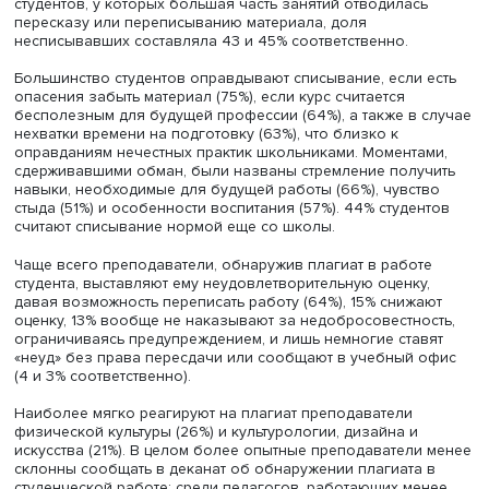
мошенничества среди студентов вузов разных типов не
отмечается. К списыванию чаще прибегают студенты, к
не устраивает качество образования в вузе или их вы
вуза и направления подготовки. Среди учащихся,
удовлетворенных качеством образования, 55% не при
нечестные практики, а среди недовольных уровнем об
— 34%. Среди последних доля списывающих почти каж
день втрое выше: 15% против 5% у удовлетворенных
качеством образования.
Частота списывания сильно отличается в зависимости о
методов проведения занятий. Студенты чаще прибегают
нечестным практикам при преобладании пассивных пра
обучения (пересказ и переписывание материала). К ак
видам учебы относится участие в обсуждениях и прим
теоретических концепций к кейсам. Наиболее высокие 
не прибегающих к плагиату наблюдаются среди студент
которых более 70% времени семинаров и практических
занятий отводилось участию в обсуждениях (57%) или
применению теоретических концепций к кейсам (48%). У
студентов, у которых большая часть занятий отводилас
пересказу или переписыванию материала, доля
несписывавших составляла 43 и 45% соответственно.