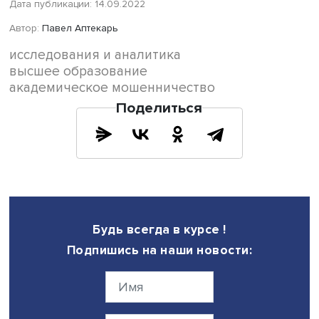
ценности преподаваемых курсов, их важности для буд
работы.
Одновременно для снижения масштаба академическог
мошенничества необходимо внедрять практики активно
обучения, вовлекающие студентов в образовательный
процесс (например, групповые обсуждения или примен
изучаемых концепций к кейсам), а также создавать усл
для индивидуализации обучения, увеличивать набор
дисциплин, доступных для самостоятельного выбора, о
профессорско-преподавательский состав новым метод
обучения, способным заинтересовать студентов.
Высокие показатели терпимости преподавателей к пра
обмана, предпочтение мягких форм наказания за нар
образовательной этики указывают на необходимость
формирования культуры академической честности, нач
преподавателей. Кроме того, необходима работа в шк
среде, для которой характерна толерантность к списыв
Для этого важны общеуниверситетские практики и меры
непосредственно реализуемые преподавателями на зан
Следует ввести ориентационные программы для
первокурсников, в рамках которых им сообщают о