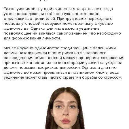
осмысляет свое место в обществе и удовлетворенность
своими контактами и оценивает их достаточность. Она 
напомнила о позитивном одиночестве, осознанном и
добровольном уединении для восполнения
психологического ресурса и занятий творчеством.
Большинство исследований в этой области посвящено
пожилым людям, на формирование и углубление одино
которых влияют больше негативных факторов: объекти
сокращение социальных контактов из-за выхода на пен
ухудшения здоровья, утраты близких. Однако обособл
жизнь в старости необязательно означает негативное
одиночество, часть пожилых людей сами стремятся сох
автономию и жить уединенно.
Также уязвимой группой считается молодежь, не всегд
успешно создающая собственную сеть контактов,
отделившись от родителей. При трудностях переходног
периода у юношей и девушек может возникнуть чувств
одиночества. Однако для них важно и уединение,
позволяющее им заняться самопознанием, что необхо
для формирования личности.