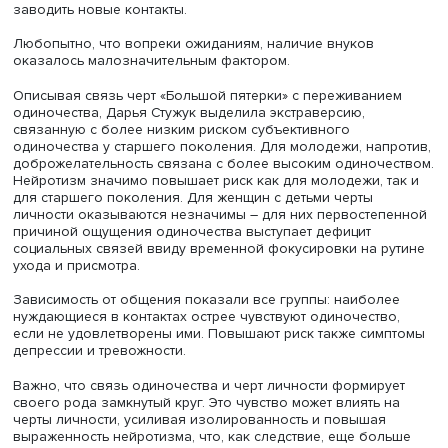
риск утраты близких, друзей, ухудшения здоровья и
сокращения контактов.
При этом ощущение субъективного одиночества сущес
различается по группам. Здоровье является значимым
предиктором одиночества только для молодежи, его х
состояние снижает риск чувствовать себя одиноким в
наиболее активном периоде жизни. Отсутствие партнер
связано с ощущением одиночества у всех групп, кроме
женщин с детьми, а наиболее сильно такая связь прояв
у людей старшего возраста.
Образование не оказывает существенного влияния, а
населенный пункт значим только для старшего поколен
проживающих в селах или поселках городского типа
вероятность одиночества существенно выше — вероятно
за переезда детей или ограниченного досуга.
Примечательно, что работа в коллективе оказывает зн
воздействие на снижение восприятия одиночества, ос
у женщин с маленькими детьми и пожилых людей. Для н
может являться прежде всего источником социальных с