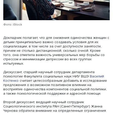
нуждающиеся в контактах острее чувствуют одиночеств
если не удовлетворены ими. Повышают риск также сим
депрессии и тревожности.
Важно, что связь одиночества и черт личности формир
своего рода замкнутый круг. Это чувство может влиять 
черты личности, усиливая изолированность и повышая
выраженность нейротизма, что, как следствие, еще бол
углубляет одиночество.
Дарья Стужук подытожила: результаты исследования
позволяют определить перспективные направления
дальнейшей работы, открывая новые аспекты одиночес
выявляя новые уязвимые группы, а также формироват
более адресную социальную политику, направленную н
минимизацию его негативных проявлений. В частности
выявлено, что субъективное одиночество часто переж
женщины с маленькими детьми, а сегодняшняя социаль
политика ориентирована на снижение и профилактику 
явления прежде всего у пожилых людей.