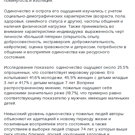
Дарья Стужук уточнила, что в своей работе исследоват
стремились оценить распространенность субъективного
одиночества среди молодежи, пожилого населения и 
с маленькими детьми в России и выявить факторы, свя
с его выраженностью в этих группах.
Выборка, репрезентирующая население России от 20 д
лет с доступом в интернет, составила 6557 опрошенных
них 782 респондентов 20-29 лет, 1584 — от 60 до 74 лет
женщин с детьми младше 7 лет, в том числе 204 с детьм
младше 3 лет. С целью сравнения в рассмотрение были
включены мужчины с детьми того же возраста (497 и 1
человека соответственно).
Исследователи применили шкалу одиночества
Калифорнийского университета, на основании которой 
группе субъективно одиноких людей отнесли тех, кто
регулярно переживает такие чувства как недостаток об
покинутость и изоляция.
Одиночество и острота его ощущения изучались с учет