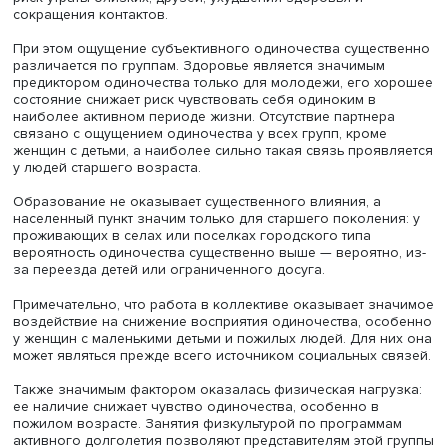
социально-демографических характеристик (возраста, п
здоровья, семейного статуса и других), частоты общени
наличия физической нагрузки. Также принимались во
внимание характеристики индивидуума: выраженность ч
личности «Большой пятерки» (открытость опыту,
добросовестность, экстраверсия, доброжелательность,
нейротизм), оценка тревожности и депрессии, потребно
общении и восприятия одиночества как ресурсного
состояния.
Исследование показало: одиночество ощущают около 
опрошенных, что соответствует мировому уровню. Его
испытывают 41,6% молодежи, 45,9% женщин с детьми м
3 лет и 41,7% с детьми младше 7 лет. Вопреки
распространенному мнению, пожилые ощущают себя
одинокими значительно реже (18,7%), что примерно рав
соответствующему показателю у мужчин, имеющих мал
детей.
Невысокий уровень одиночества у пожилых людей авт
объясняют их адаптацией к новому периоду жизни и
позитивным восприятием этого состояния, а также
отсутствием в выборке людей старше 74 лет, у которых