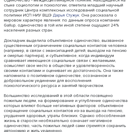
только пожилые люди. Их ситуацию исследователи оце
на данных Национального обследования старшего
поколения. Позднее Центр обратился к изучению восп
одиночества людьми разного возраста и для этого в 20
провел онлайн-опрос населения в возрасте от 20 до 74
2024 г. группа исследователей во главе со Светланой
Бирюковой занялась сравнительной оценкой
распространенности и факторов одиночества среди
молодежи, женщин с детьми и старшего поколения.
Одиночество - междисциплинарное понятие, находящее
стыке социологии и психологии, отметила младший нау
сотрудник Центра комплексных исследований социальн
политики ИСП НИУ ВШЭ
Дарья Стужук.
Она рассказала 
мировом характере явления: по данным опроса компа
Gallup, одиночество в той или иной степени ощущают 2
населения разных стран.
Докладчик выделила объективное одиночество, вызва
существенным ограничением социальных контактов че
(например, в связи с эмансипацией детей, выходом на 
и смертью партнера), и субъективное, когда индивидуум
сравнивает имеющиеся социальные связи с желаемыми