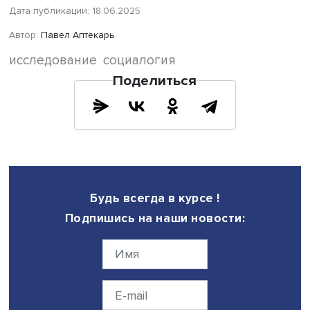
сводилась к набору психологических черт личности. Дл
снижения его распространения важны социальная
инфраструктура поддержания материнства и поддержка
занятости.
Отсутствие условий для социализации женщин и
инфраструктурной поддержки приводят к их изоляции 
рождения ребенка. Жанна Чернова отметила, что для
содействия молодым матерям можно с определенными
коррективами использовать успешный опыт снижения
одиночества пожилых людей через программу активно
долголетия. В частности, имеет смысл подумать над
формированием новой программы активного материнст
Руководитель исследования, главный научный сотрудн
ЦКИСП
Светлана Бирюкова
полагает, что включение в 
характеристик инфраструктуры, в том числе досуговой, 
также макроэкономических факторов на региональном
уровне не всегда позволяет корректно решить задачу 
учету. Для оценки положения конкретного человека н
знать точное место его/ее проживания и оценить
возможность обратиться за помощью. Выборочные оп
населения почти никогда не дают таких возможностей.