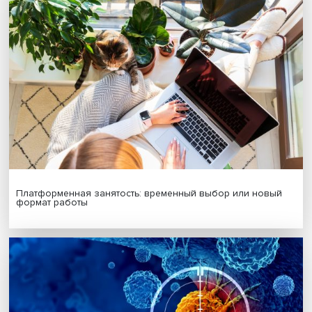
Автор:
Павел Аптекарь
исследование
социалогия
Поделиться
Будь всегда в курсе !
Подпишись на наши новости: