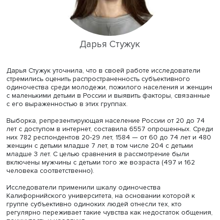
Менее изучено одиночество среди женщин с маленьки
детьми, находящимися в зоне риска из-за неравного
распределения обязанностей между партнерами, сокр
привычных контактов из-за концентрации усилий на ухо
детьми, повышенных рисков депрессии. Однако и для н
одиночество может проявляться в позитивном ключе, 
уединение может стать частью стратегии борьбы со стре
Дарья Стужук