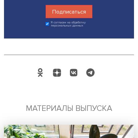
Она отметила, что фокус на женщинах с детьми позвол
получить интересные результаты, особенно в сопостав
мужчинами. Исследователи увидели: чем младше ребено
острее ситуация с проявлением одиночества матерей, 
наличие партнера не всегда влияет на ситуацию. Этот
результат имеет безусловный потенциал практического
применения.
В завершение семинара Оксана Синявская назвала оч
интересным результат, отразивший высокий уровень
одиночества у женщин с маленькими детьми. Женщины,
особенно в крупных городах, больше страдают от этог
чувства, особенно если у них нет работы и возможност
самореализации.
«Исследования на стыке социологии, психологии и
социальной политики — важный шаг вперед, нам надо
доносить их результаты до широкой аудитории и углубля
В нашем институте эта тема будет продолжаться», —
подытожила Оксана Синявская.
Дата публикации: 18.06.2025