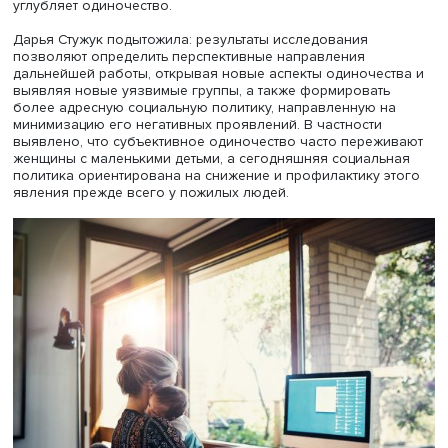
Также значимым фактором оказалась физическая нагр
ее наличие снижает чувство одиночества, особенно в
пожилом возрасте. Занятия физкультурой по программ
активного долголетия позволяют представителям этой 
заводить новые контакты.
Любопытно, что вопреки ожиданиям, наличие внуков
оказалось малозначительным фактором.
Описывая связь черт «Большой пятерки» с переживани
одиночества, Дарья Стужук выделила экстраверсию,
связанную с более низким риском субъективного
одиночества у старшего поколения. Для молодежи, нап
доброжелательность связана с более высоким одиноче
Нейротизм значимо повышает риск как для молодежи, т
для старшего поколения. Для женщин с детьми черты
личности оказываются незначимы – для них первостеп
причиной ощущения одиночества выступает дефицит
социальных связей ввиду временной фокусировки на р
ухода и присмотра.
Зависимость от общения показали все группы: наибол