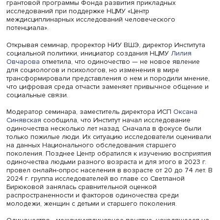
НИУ ВШЭ.
Центр комплексных исследований социальной политик
представил работу «Личностные и социальные детерми
субъективного одиночества среди молодежи, пожилых 
женщин с маленькими детьми в современной России».
Исследование было проведено в 2024 году в рамках
грантовой программы Фонда развития прикладных
исследований при поддержке НЦМУ «Центр
междисциплинарных исследований человеческого
потенциала».
Открывая семинар, проректор НИУ ВШЭ, директор Инсти
социальной политики, инициатор создания НЦМУ
Лили
Овчарова
отметила, что одиночество — не новое явле
для социологов и психологов, но изменения в мире
трансформировали представления о нем и породили мн
что цифровая среда отчасти заменяет привычное обще
социальные связи.
Модератор семинара, заместитель директора ИСП
Окса
Синявская
сообщила, что Институт начал исследование
одиночества несколько лет назад. Сначала в фокусе б