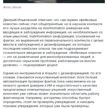
Фейковые новости — не уникальное для нашего време
социальное явление. «Такой термин, как “газетная утка”
наверное, еще с XIX века существует, — говорит спикер
сейчас, как известно из некоторых источников, люди
придумали интернет. И не к добру они это сделали, пот
фейки приобрели глобальный масштаб».
Наибольшую актуальность проблема приобрела в конт
пандемии COVID-19. «Параллельно с коронавирусом бы
другая штука, которую назвали инфодемией, — поток ф
манипуляций, связанных с пандемией», — напомнил Дм
Ильвовский. На этом фоне в 2020 году Всемирная
организация здравоохранения включила инфодемию в
список глобальных угроз, передав ответственность за 
с ней университетам и НКО.