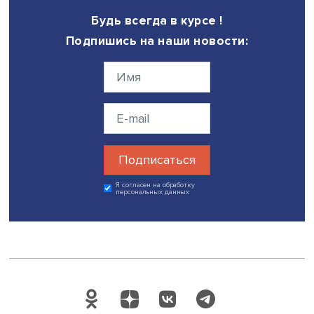
Фото: iStock
С генерацией юмора искусственный интеллект справляе
лучше: несмотря на достижения в области языковых мо
ИИ пока не может заменить профессиональных комиков
одном из экспериментов исследователи попросили ней
генерировать шутки по заданным темам, используя зар
определенные шаблоны юмора, такие как игра слов ил
стереотипы. Результат выглядел интересно, но не слиш
впечатляюще.
«Например, на тему “Игрушки” ИИ сгенерировал: “Моя