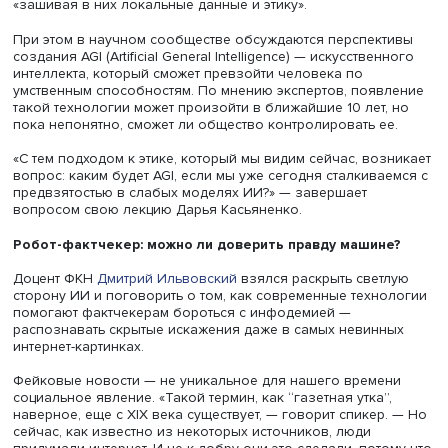
этикой ИИ, а в Meta (признана в России экстремистской
организацией и запрещена) распустили команду из 20
инженеров, работавших над этими вопросами. Вместо
усиления контроля за разработкой ИИ многие компани
сокращают специалистов, ответственных за этическое
сопровождение данных технологий.
Весной 2024 года об уходе из OpenAI (разработчик
ChatGPT) также объявил научный руководитель ком
Илья Суцкевер. Это произошло на фоне его разногл
с командой по поводу того, как быстро надо развив
ИИ и не будет ли он угрожать человеку.
На этом фоне во многих странах развивается тренд на
суверенный ИИ. Этот подход, как рассказала Дарья
Касьяненко, предполагает создание систем искусствен
интеллекта, разработанных на основе локальных данны
этических норм конкретных стран. «ChatGPT поддержив
арабский язык, но им там не пользуются. Почему? Пото
GPT обучен на данных, которые вообще не репрезента
для арабского мира», — пояснила спикер. По ее словам