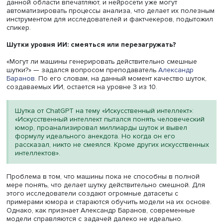
уровнях», — подчеркивает доцент.
Одним из инструментов в борьбе с дезинформацией, по
словам, становится искусственный интеллект. Хотя полн
автоматизация проверки фактов пока невозможна из-з
низкого уровня доверия к ИИ и недостаточного качест
предлагаемых компьютерных решений, искусственный
интеллект уже сейчас может значительно облегчить ра
фактчекеров. Например, алгоритмы способны быстро
определять, стоит ли проверять утверждение, и находит
похожие утверждения, которые уже были проверены.
«Люди не доверяют полностью ИИ в таких вещах, как
проверка фактов», — подчеркивает Дмитрий Ильвовски
отмечает, что на данный момент ИИ лучше всего работа
помощник человека, а не как полностью самостоятель
система.
Также спикер рассказал о более сложных формах
манипуляции, таких как пропаганда, подчеркнув, что он
часто заключается не в откровенной лжи, а в искажени
фактов и создании определенных эмоциональных
воздействий на аудиторию. Однако и здесь можно