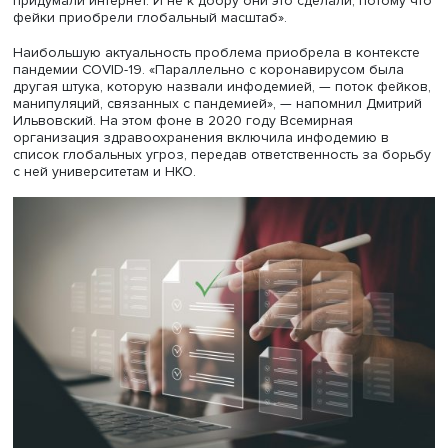
сейчас страны стремятся разрабатывать собственные м
«зашивая в них локальные данные и этику».
При этом в научном сообществе обсуждаются перспек
создания AGI (Artificial General Intelligence) — искусствен
интеллекта, который сможет превзойти человека по
умственным способностям. По мнению экспертов, появ
такой технологии может произойти в ближайшие 10 лет,
пока непонятно, сможет ли общество контролировать е
«С тем подходом к этике, который мы видим сейчас, воз
вопрос: каким будет AGI, если мы уже сегодня сталкива
предвзятостью в слабых моделях ИИ?» — завершает
вопросом свою лекцию Дарья Касьяненко.
Робот-фактчекер: можно ли доверить правду машин
Доцент ФКН
Дмитрий Ильвовский
взялся раскрыть свет
сторону ИИ и поговорить о том, как современные техн
помогают фактчекерам бороться с инфодемией —
распознавать скрытые искажения даже в самых невинн
интернет-картинках.