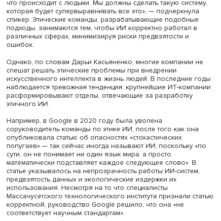
Фото: iStock
По ее словам, концепция Responsible AI (ответственног
искусственного интеллекта) становится все более важн
мире технологий. Это подход, который ставит на первое
этическую ответственность в разработке ИИ-систем,
гарантируя, что их использование не принесет вреда
обществу. В рамках этой тенденции развивается идея
Superalignment. «Это выравнивание системы таким обра
чтобы она соответствовала нашей этике и пониманию т
что происходит с людьми. Мы должны сделать такую сис
которая будет супервыравнивать все это», — подчеркну
спикер. Этические команды, разрабатывающие подобн
подходы, занимаются тем, чтобы ИИ корректно работал
различных сферах, минимизируя риски предвзятости и
ошибок.