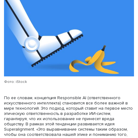
более неприятным последствиям, продолжила она. Так,
2020 году полиция Детройта использовала систему
распознавания лиц, обученную на предвзятых данных, 
привело к серии незаконных арестов: как оказалось, с
ошибочно идентифицировала преступников среди
темнокожих людей, причем точность распознавания для
группы составила всего 4%. Это вызвало широкое
общественное возмущение и подорвало доверие к ИИ
правоохранительных органах.
«Кто следит за инженерами, которые эти алгоритмы
внедряют?» — задается вопросом Дарья Касьяненко.