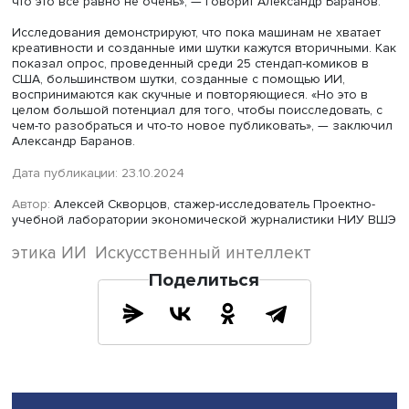
разделить на три направления: выявление (детекция)
юмористических элементов, их генерация и попытки
объяснения, почему конкретная шутка считается смешн
практике оказалось, что даже самые продвинутые мод
сталкиваются с трудностями, так как юмор крайне
контекстуален и зависит от множества факторов.
«Мы с коллегами обучили несколько моделей на данны
года и проверили их на диалогах из книг разных жанро
рассказал Александр Баранов. — Ожидалось, что в ком
процент смешных диалогов будет выше, а в драмах — н
но оказалось, ничего не работает. Все, кто говорил, чт
задача детекции юмора очень классно решена, неправы