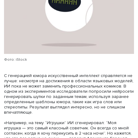
шутки?» — задался вопросом преподаватель
Александр
Баранов
. По его словам, на данный момент качество шу
создаваемых ИИ, остается на уровне 3 из 10.
Шутка от ChatGPT на тему «Искусственный интеллект»:
«Искусственный интеллект пытался понять человечес
юмор, проанализировал миллиарды шуток и вывел
формулу идеального анекдота. Но когда он его
рассказал, никто не смеялся. Кроме других искусств
интеллектов».
Проблема в том, что машины пока не способны в полн
мере понять, что делает шутку действительно смешной.
этого исследователи создают огромные датасеты с
примерами юмора и стараются обучить модели на их ос
Однако, как признает Александр Баранов, современны
модели справляются с задачей далеко не идеально.
Проведенные тесты показали, что алгоритмы, обученны
одном наборе данных, часто не могут корректно
обрабатывать другие.
Задачи, связанные с детекцией и генерацией юмора, м