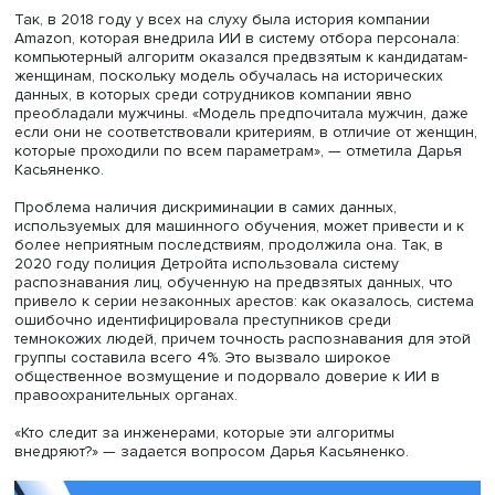
Вопреки расхожему мнению, она считает, что «у
искусственного интеллекта нет ни души, ни разума — эт
просто математический алгоритм». Однако это не значит
такие технологии не способны наносить вред. Основна
проблема в том, что искусственный интеллект отражает
предвзятость тех данных, на которых обучен. Дарья
Касьяненко представила несколько ярких кейсов, где
использование ИИ привело к неэтичным или даже
трагическим последствиям.
Так, в 2018 году у всех на слуху была история компании
Amazon, которая внедрила ИИ в систему отбора персон
компьютерный алгоритм оказался предвзятым к кандид
женщинам, поскольку модель обучалась на историческ
данных, в которых среди сотрудников компании явно
преобладали мужчины. «Модель предпочитала мужчин,
если они не соответствовали критериям, в отличие от ж
которые проходили по всем параметрам», — отметила Д
Касьяненко.
Проблема наличия дискриминации в самих данных,
используемых для машинного обучения, может привест