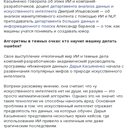
Формат барного лектория предполагает выступление
экспертов о науке и научных открытиях в формате 20-
минутных стендапов. Принять участие во встрече мог л
желающий без предварительной регистрации — достат
было прийти в нужное время. Академический руководи
образовательной программы «
Инженерия данных
» Дар
Касьяненко говорила об этике ИИ и компаний-
разработчиков, доцент
департамента анализа данных и
искусственного интеллекта
Дмитрий Ильвовский — об
анализе манипулятивного контента с помощью ИИ и NL
преподаватель
департамента больших данных и
информационного поиска
Александр Баранов — о том, 
машины учатся понимать и создавать юмор.
Алгоритмы в темных очках: кто научил машину дела
ошибки?
Свое выступление «Неэтичный мир ИИ и темные дела
компаний-разработчиков» академический руководител
программы «Инженерия данных»
Дарья Касьяненко
нач
развенчания популярных мифов о природе искусствен
интеллекта.