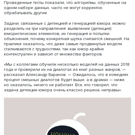
использовать искусственный интеллект для анализа
подобных манипуляций как в текстах, так и в визуально
контенте, включая мемы. Например, алгоритмы способ
выявлять цели и намерения авторов манипулятивного
контента, распознавая, на какие группы направлены
«смешные картинки» и кто в них изображен как герой и
жертва. «Можно ловить прямо кусочки текста, где кто-то
“втирает мозги” разными хитрыми способами», — говори
Проблема недостатка данных остается актуальной для
глубокого анализа медиаконтента: Дмитрий Ильвовски
отметил, что для эффективного обучения моделей ИИ
требуется большое количество информации, которая н
всегда доступна. Тем не менее имеющиеся достижения 
данной области впечатляют, и нейросети уже могут
автоматизировать процессы анализа, что делает их по
инструментом для исследователей и фактчекеров, под
спикер.
Шутки уровня ИИ: смеяться или перезагружать?
«Могут ли машины генерировать действительно смешны