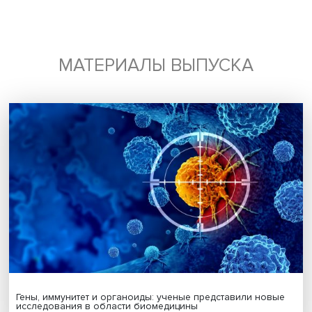
игрушка — это самый классный советчик. Он всегда со 
согласен, когда я хочу перекусить в 2 часа ночи”. Но ка
что это все равно не очень», — говорит Александр Бара
Исследования демонстрируют, что пока машинам не хва
креативности и созданные ими шутки кажутся вторичны
показал опрос, проведенный среди 25 стендап-комиков
США, большинством шутки, созданные с помощью ИИ,
воспринимаются как скучные и повторяющиеся. «Но это
целом большой потенциал для того, чтобы поисследова
чем-то разобраться и что-то новое публиковать», — за
Александр Баранов.
Дата публикации: 23.10.2024
Автор:
Алексей Скворцов, стажер-исследователь Проект
учебной лаборатории экономической журналистики Н
этика ИИ
Искусственный интеллект
Поделиться