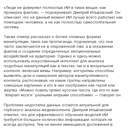
Фото: iStock
Дмитрий Ильвовский отмечает, что сам термин «фейков
новости» сейчас стал общепринятым, но в научном конт
его лучше разделять на misinformation (неверная или
вводящая в заблуждение информация, но необязатель
злым умыслом), malinformation (информация, основанна
фактах, но вырванная из первоначального контекста с
ввести в заблуждение) и дезинформацию, из которых
последняя наиболее опасна, так как подразумевает
сознательное введение в заблуждение. «Фейковые но
— это не развлечение для малообразованных людей, 
достаточно серьезная проблема, работающая на многи