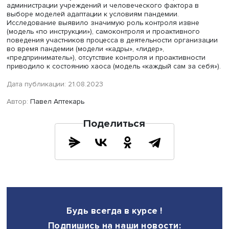
Фото: iStock
В модели
«по инструкции»
сочетались опосредованна
агентность, следование требованиям властей, коллекти
но безынициативная реакция на кризис. Для нее харак
минимум (или отсутствие) дополнительных действий и м
обеспечения комфорта условий жизни и работы в пан
Производилась формальная корректировка работы
учреждения под рекомендации без трансформации
действующих практик. Успешность адаптации значитель
зависела от внешних агентов и институтов: активной п
Минздрава, помощи НКО, возможностей здравоохранен