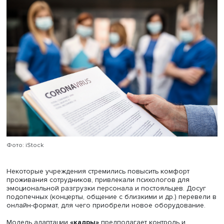
позиция руководителя предотвращала увольнение
сотрудников, сохраняла благоприятный психологическ
климат в коллективе и среди подопечных, улучшала
возможности досуга.
Модель
«предприниматель»
предполагала проактивну
позицию, значимую роль руководителя учреждения в
трансформации его работы и преодолении проблем
преимущественно за счет финансовых вливаний и
цифровизации. Она чаще проявлялась в частных
организациях, но встречалась и в госучреждениях,
ориентирующихся на передовой опыт и имевших доста
средств благодаря перераспределению их из других ст
расходов (например, капитального ремонта). Также
госучреждения могли направлять на приобретение
необходимого оборудования и СИЗ доходы, полученны
платных услуг. Особенностью данной модели исследов
НИУ ВШЭ назвали готовность организации к кризису:
предварительная закупка СИЗ, средств дезинфекции и
кислородных баллонов, заблаговременная изоляция. 
частных организациях с началом пандемии большое
внимание также уделялось оснащению за счет прибыли
лечения постояльцев использовалась телемедицина. В