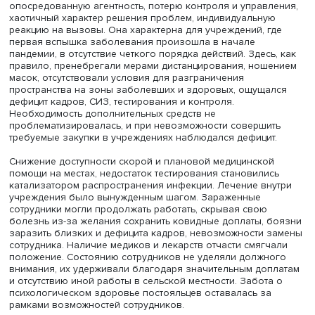
Некоторые учреждения стремились повысить комфорт
проживания сотрудников, привлекали психологов для
эмоциональной разгрузки персонала и постояльцев. Д
подопечных (концерты, общение с близкими и др.) пере
онлайн-формат, для чего приобрели новое оборудован
Модель адаптации
«кадры»
предполагает контроль и
поддержание дисциплины внутри организации в сочета
солидарной агентностью. В отличие от модели «лидер»,
проактивная позиция и смягчение последствий пандем
связаны с большей частью коллектива. В этой модели 
преодолении вызовов большую роль играют доверие 
сплоченность коллектива, неформальные связи внутри 
Работники решают проблемы сплоченно и инициативно
такой модели социальное дистанцирование соблюдало
контролировалось за счет коллективной ответственност
каждым сотрудником закреплялся определенный секто
работы, усиленно контролировалась и вероятность зан
инфекции извне. Работники пытались снизить издержки
счет личных ресурсов: шили постельное белье и маски,
самостоятельно закупали лекарства, организовывали д
подручными средствами. Поддержка внутри коллектива