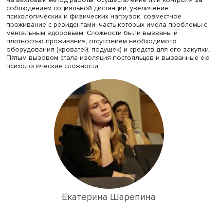
соблюдения мер социальной дистанции, потребовавше
реорганизации пространства, разграничения зон, пото
пациентов и сотрудников, обеспечения средствами
индивидуальной защиты (СИЗ). Вторым вызовом стали
незапланированные расходы: учреждениям следовало
создать запас антисептических средств, чаще убирать и
обеззараживать помещения, выросли и расходы на
лекарства, оборудование для замера температуры и
сатурации. Также приобреталось снаряжение для
организации жизни сотрудников на вахте и трансформ
досуга. Следующим вызовом стало снижение доступнос
медпомощи на местах: при повышении температуры у
проживающего его следовало изолировать и
госпитализировать, а лечить в учреждении запрещалос
Однако в ряде населенных пунктов в период пандемии
возможности тестирования и госпитализации были
ограничены. Трудности вызвали также переход сотруд
на вахтовый метод работы, осуществление ими контрол
соблюдением социальной дистанции, увеличение
психологических и физических нагрузок, совместное
проживание с резидентами, часть которых имела пробл
ментальным здоровьем. Сложности были вызваны и
плотностью проживания, отсутствием необходимого