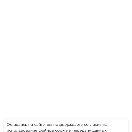
Экономика
Общество
Мир
Наука
Образование
Мнения
Фотогалерея
Видеогалерея
Подкасты
О нас
Контакты