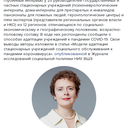
самотек.
Заместитель директора
Института социальной политики
НИУ ВШЭ
Оксана Синявская
и младшие научные сотру
ИСП
Дарья Карева
и
Екатерина Шарепина
провели
разведывательное исследование, в ходе которого взя
глубинные интервью у 25 руководителей государственн
частных стационарных учреждений (психоневрологичес
интернаты, дома-интернаты для престарелых и инвалидо
пансионаты для пожилых людей, геронтологические цен
пяти экспертов (представители региональных органов в
и НКО) из 12 регионов, отличающихся по социально-
экономическому и географическому положению, возра
половому составу. В ходе них респонденты сообщили о
способах адаптации учреждений к пандемии COVID-19. 
выводы авторы изложили в статье «Модели адаптации
стационарных учреждений социального обслуживания 
пандемии коронавируса»,
опубликованной
в Журнале
исследований социальной политики НИУ ВШЭ.