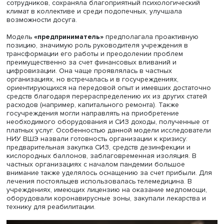
адаптации учреждений: «лидер», «предприниматель», «ка
«по инструкции», «каждый за себя».
Авторы отмечают: модель
«лидер»
(им мог быть руково
работник администрации или коллектива) сочетала
проактивную позицию, личную агентность сотрудника, 
меняющего работу учреждения и преодолевающего
проблемы. Он активировал внутренние возможности
организации, самостоятельно искал и привлекал
дополнительные ресурсы извне. В этой модели соблюд
противоэпидемических мер осуществлялось через лич
пример и надзор отдельного человека. Ее уязвимым м
авторы назвали недостаток личной ответственности
сотрудников и чрезмерные затраты на контроль за их
поведением.
В такой модели дополнительные ресурсы расходовалис
только на обеспечение минимума, но и на создание
комфортной среды: улучшались условия проживания
персонала, создавались условия для реорганизации до
Для решения проблем лидеры активно искали спонсор
обращались в вышестоящие инстанции или
перераспределяли средства внутри организации. Актив