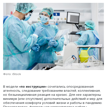
снижала трудности нового режима работы. Дефицит ка
таких учреждениях решался перераспределением
обязанностей внутри коллектива.
Работа с проживающими и организация их жизни и дос
воспринималась сотрудниками как одна из центральны
задач. Вахтовая работа позволяла теснее взаимодейст
с жильцами: их привлекали к труду, а при отсутствии
противопоказаний организовывали совместный досуг.
Модель адаптации
«каждый за себя»
сочетала в себе
опосредованную агентность, потерю контроля и управл
хаотичный характер решения проблем, индивидуальну
реакцию на вызовы. Она характерна для учреждений, г
первая вспышка заболевания произошла в начале
пандемии, в отсутствие четкого порядка действий. Здесь
правило, пренебрегали мерами дистанцирования, нош
масок, отсутствовали условия для разграничения
пространства на зоны заболевших и здоровых, ощуща
дефицит кадров, СИЗ, тестирования и контроля.
Необходимость дополнительных средств не
проблематизировалась, и при невозможности соверши
требуемые закупки в учреждениях наблюдался дефицит