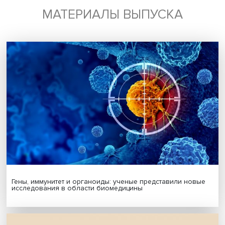
выборе моделей адаптации к условиям пандемии.
Исследование выявило значимую роль контроля извн
(модель «по инструкции»), самоконтроля и проактивног
поведения участников процесса в деятельности органи
во время пандемии (модели «кадры», «лидер»,
«предприниматель»), отсутствие контроля и проактивнос
приводило к состоянию хаоса (модель «каждый сам за с
Дата публикации: 21.08.2023
Автор:
Павел Аптекарь
Поделиться