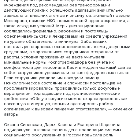
Снижение доступности скорой и плановой медицинско
помощи на местах, недостаток тестирования становили
катализатором распространения инфекции. Лечение вн
учреждения было вынужденным шагом. Зараженные
сотрудники могли продолжать работать, скрывая свою
болезнь из-за желания сохранить ковидные доплаты, 
заразить близких и дефицита кадров, невозможности 
сотрудника. Наличие медиков и лекарств отчасти смягч
положение. Состоянию сотрудников не уделяли должн
внимания, их удерживали благодаря значительным доп
и отсутствию иной работы в сельской местности. Забота
психологическом здоровье постояльцев оставалась за
рамками возможностей сотрудников.