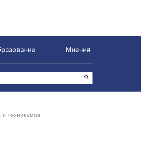
Образование
Мнен
ки колледжей и техникумов