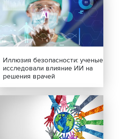
я
Новые инвестиции: подд
ов и
семей становится частью
У
бизнес-стратегий
гей