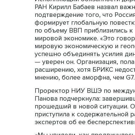
соответствию климатическ
партнерству в сфере циф
для перенастройки произв
словам Никиты Кондратье
заместили в ряде сфер у
«Прошедший саммит нельзя
событие этого года в тек
необходимость тесного вз
отметил представитель М
Исполняющий обязанности
РАН Кирилл Бабаев назва
подтверждение того, что Р
формирует глобальную по