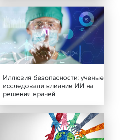
Новые инвестиции: подд
семей становится частью
бизнес-стратегий
 и
ные
ово к
и и
ниям
арств