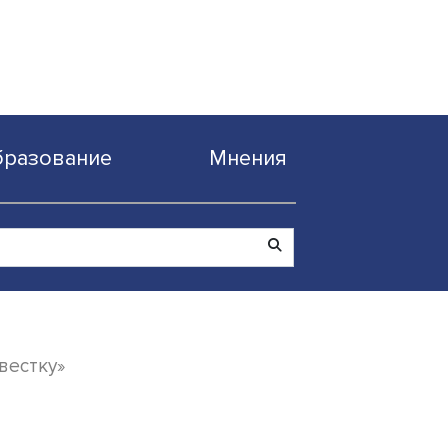
Образование
Мнен
итическую повестку»