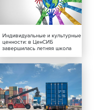
Р) и
Иллюзия безопасности: 
исследовали влияние ИИ
решения врачей
т
ть
 22%
ил 45
Индивидуальные и культ
к,