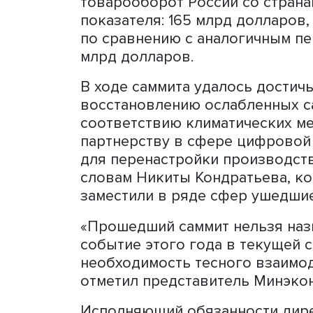
— участников объединения 
других стран. Итоги самм
круглого стола в МИА «Ро
Заместитель директора д
экономического сотрудни
Минэкономразвития Росси
подтвердил доверие межд
взаимовыгодное сотруднич
товарооборот России со 
показателя: 165 млрд долл
по сравнению с аналогичн
млрд долларов.
В ходе саммита удалось д
восстановлению ослаблен