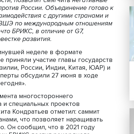
ают сотрудничество в экономической
частности, позволит смягчить негатив
кций против России. Объединение гот
ю взаимодействия с другими странам
р НИУ ВШЭ по международным отноше
ает, что БРИКС, в отличие от G7,
ной повестке развития.
л на минувшей неделе в формате
работе приняли участие главы госуд