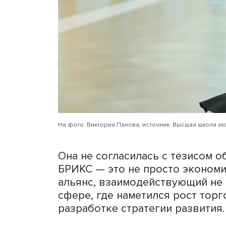
БРИКС не намерена против
организации не видит себ
революции, а об эволюции 
держав, которые не хотят
сказала Виктория Панова.