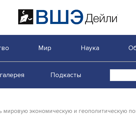
бщество
Мир
Наука
Видеогалерея
Подкасты
седлать мировую экономическую и геопол