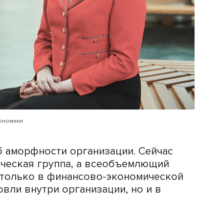
опоставлять себя G7, ни один из чле
я ее противником. Мы говорим не о
в интересах всех, а не узкого круга
 роста благосостояния народов мира»