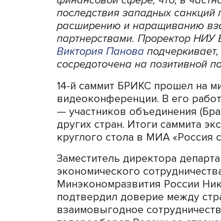
Участники БРИКС наращив
финансовой сфере, что, в 
последствия западных сан
расширению и наращивани
партнерствами. Проректо
Виктория Панова
подчеркив
сосредоточена на позитив
14-й саммит БРИКС проше
видеоконференции. В его 