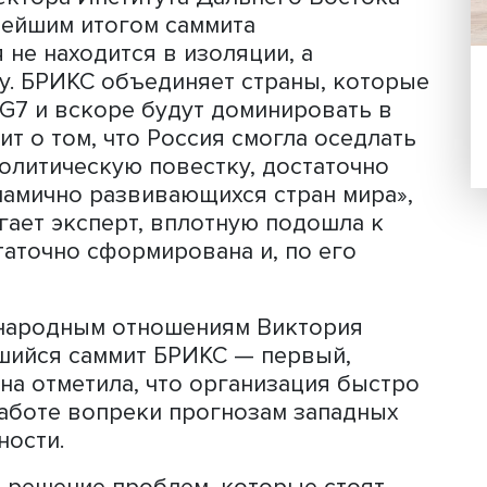
их мер целям развития экономики,
ровой экономики. Эти меры необход
одств и поиска новых партнеров. По
ва, компании из стран БРИКС успешн
шедшие из России западные фирмы.
 назвать историческим, но это ключ
ущей ситуации, оно подчеркивает
аимодействия с партнерами по БРИКС
инэкономразвития.
 директора Института Дальнего Вос
л важнейшим итогом саммита
оссия не находится в изоляции, а
вестку. БРИКС объединяет страны, к