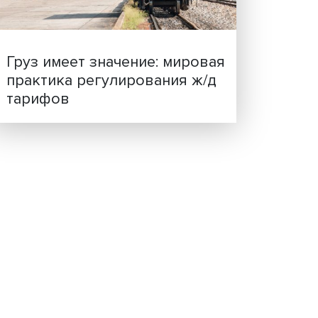
ценности: в ЦенСИБ
завершилась летняя шко
имы
о
евое
», —
тока
оторые
Груз имеет значение: мир