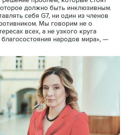
сь к G7 и вскоре будут доминироват
говорит о том, что Россия смогла осе
 геополитическую повестку, достато
ия динамично развивающихся стран м
, полагает эксперт, вплотную подошла
едостаточно сформирована и, по его
ем G7.
еждународным отношениям Виктори
ершившийся саммит БРИКС — первый,
ии. Она отметила, что организация б
ьной работе вопреки прогнозам запа
ективности.
нулось решение проблем, которые сто
ом, которое должно быть инклюзив