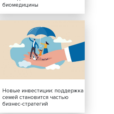
Гены, иммунитет и органо
ученые представили нов
исследования в области
биомедицины