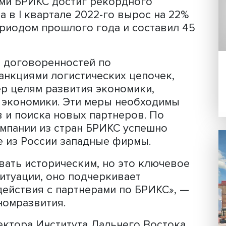
(Бразилии, России, Индии, Китая, ЮА
ита эксперты обсудили 27 июня в ходе
ссия сегодня».
епартамента многостороннего
чества и специальных проектов
и Никита Кондратьев отметил: самми
у странами, что позволяет наращива
ество. Он сообщил, что в 2021 году
странами БРИКС достиг рекордного
аров, а в I квартале 2022-го вырос на
ым периодом прошлого года и состав
остичь договоренностей по
ных санкциями логистических цепоче