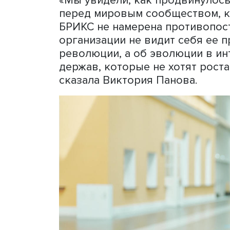
по объему ВВП приблизили
мировой экономике. «Это 
мировую экономическую и
успешно объединять усил
— уверен он. Организация
расширению, хотя БРИКС н
мнению, более аморфна, ч
Проректор НИУ ВШЭ по м
Панова подчеркнула: зав
прошедший в новой ситуац
приступила к содержател
экспертов об ее бесперсп
«Мы увидели, как продви
перед мировым сообществ