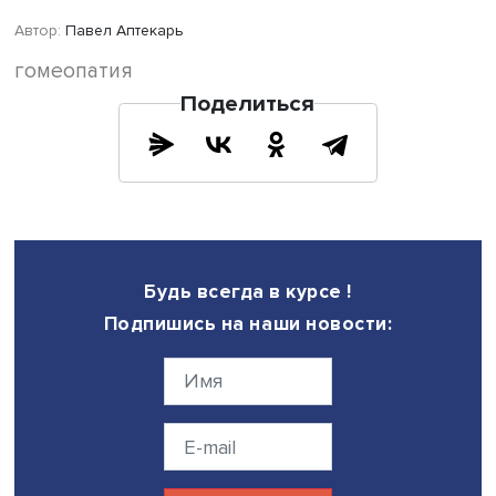
Игорь Олейников.
Гомеопаты создали стойкие сообщества с высоким уро
координации, и они способны заниматься краудфандин
во время пандемии организовали горячую линию пом
больным, где работали 20 человек.
Их манера общения не похожа на порядки, принятые у
сторонников других альтернативных идей, например
приверженцев теории плоской Земли. Если кто-то в
сообществе высказывается против доминирующего мне
его не блокируют, коммуникация носит цивилизованны
характер, гомеопаты не стремятся к конфронтации и
оскорбляются, только если их сравнивают с
уринотерапевтами.
Пока, по словам докладчика, не выявлено связи прим
гомеопатии с полом, возрастом, уровнем образования
местом жительства, отчасти предиктором обращения м
назвать наличие двух и более детей.
В обсуждении доклада приняли участие младший науч