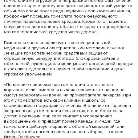
разведенная в большом объеме воды.
Приверженцы гомеопатии из числа медиков и пользов
продвигают ее среди родственников и друзей, иногда 
ощущают стигматизацию. Однако статистика показывает,
гомеопатические средства достаточно часто применяют
разных заболеваниях.
По данным ВЦИОМ
(опрос 2018 г
25% опрошенных сами применяли гомеопатические сре
41% признались, что не различают обычные и
гомеопатические лекарства, полностью отрицали
использование последних всего 20%.
Игорь Олейников сообщил, что внутри сообщества
приверженцев и пользователей гомеопатии налажены 
связи, есть чаты и группы в мессенджерах и социальных
Среди плюсов гомеопатии называются качественный и
длительный прием, во время которого гомеопаты отчас
выступают психологами, выслушивают проблемы, каса
не только здоровья пациента, но и нередко его
повседневной жизни. При этом определенные плюсы
гомеопатии и погружения в нетрадиционные методы ле
приводят к чрезмерному доверию: пациент, который ухо
обычного врача после ряда неудачных попыток вылечи