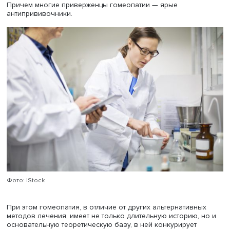
близких, безуспешное лечение собственных недугов,
убеждение, что врачи и фармкомпании стремятся не
вылечить, а заработать на пациентах, опасения побочн
действия лекарств).
Похожие причины и у тех, кто лечит гомеопатическими
средствами. Многие гомеопаты — выходцы из официал
медицины, часть из них пришли к гомеопатии во время
обучения, разочаровавшись в методах официальной
медицины и эффективности лекарств. По их мнению, ср
конвенциональной медицины ограничены, и для более
качественной помощи пациентам они прибегают к
гомеопатии, которая дает стратегии и решения и позво
лечить болезни комплексно и без побочных эффектов.
Причем многие приверженцы гомеопатии — ярые
антипрививочники.