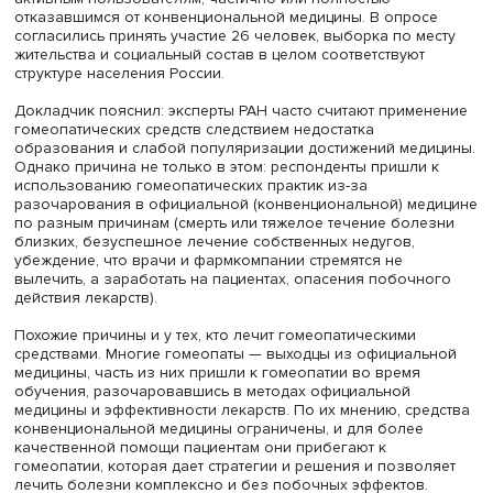
Игорь Олейников
Игорь Олейников отметил: ему важно было выявить лю
считающих себя гомеопатами и применяющих
гомеопатические средства, чтобы выяснить причины
обращения к этому методу лечения. Для этого докладч
течение двух недель наблюдал за активностью участни
гомеопатических сообществ в социальных сетях (всего
2000 человек) и направил просьбу об интервью наибо
активным пользователям, частично или полностью
отказавшимся от конвенциональной медицины. В опро
согласились принять участие 26 человек, выборка по м
жительства и социальный состав в целом соответствуют
структуре населения России.
Докладчик пояснил: эксперты РАН часто считают приме
гомеопатических средств следствием недостатка
образования и слабой популяризации достижений мед
Однако причина не только в этом: респонденты пришли
использованию гомеопатических практик из-за
разочарования в официальной (конвенциональной) ме
по разным причинам (смерть или тяжелое течение бол