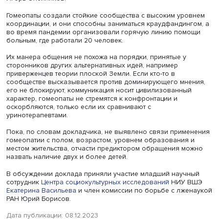
продолжает посещать гомеопата после безуспешного
лечения, надеясь на новые средства. Кроме того, пацие
сетующие на дороговизну обычных лекарств, подтверж
что гомеопатические средства часто дороже.
Гомеопаты часто конфликтуют с конвенциональной
медициной и другими альтернативными методами лечен
Лечащие гомеопатическими средствами ощущают
определенную цензуру, вплоть до блокировки сайтов и
объявлений, руководители медицинских организаций н
выражают недовольство применением гомеопатии и да
угрожают увольнением.
«По мнению приверженцев гомеопатии, это вызвано
корыстью: если гомеопаты вылечат пациента, то на нем
смогут заработать ни врачи, ни производители лекарств
этом у гомеопатов есть свои клиники и школы со
сложившимися подходами к лечению. В отличие от гада
экстрасенсов, у гомеопатии есть костяк, и они борются 
доступ к больным, они себя считают несправедливо
выброшенными и приводят пример Канады и Индии, гд
гомеопатия действует наравне с обычной медициной, о
требуют, чтобы пациенты имели право выбора», — сказ