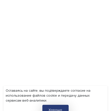
Экономика
Общество
Мир
Наука
Образование
Мнения
Фотогалерея
Видеогалерея
Подкасты
О нас
Контакты
Политика конфиденциальности
Соглашение на обработку персональных данных
Точка зрения и мнения авторов статей не являются официа