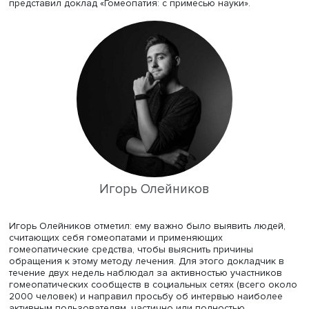
Проектная группа обучающихся
факультета социальных
НИУ ВШЭ «Когнитивные и мотивационные предпосылки
эпистемически необоснованных убеждений: вера в
конспирологию, псевдонауку и паранормальное» пров
семинар, на котором аспирант
Лаборатории экономико
социологических исследований
НИУ ВШЭ
Игорь Олейн
представил доклад «Гомеопатия: с примесью науки».