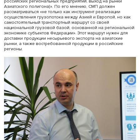
Станислав Чуй
, директор
Проектно-консалтингового цен
информационно-экономического моделирования
Инсти
строительства и жилищно-коммунального хозяйства ГА
НИУ ВШЭ, представил на сессии «Регионы и города» св
доклад «Новая роль Северного морского пути в эпоху
шеринговой трансформации мировой экономики (СМП 
новый драйвер в формировании экспортного потенциа
российских региональных предприятий, выход на рынк
Азиатского полигона)»
.
По его мнению, СМП должен
рассматриваться «не только как инструмент реализации
осуществления грузопотока между Азией и Европой, но
самостоятельный транспортный маршрут со своей
национальной грузовой базой, основанной на регион
экономике субъектов Федерации». Этот маршрут нужен 
доставки продукции несырьевого экспорта на азиатски
рынки, а также востребованной продукции в российcки
регионы.