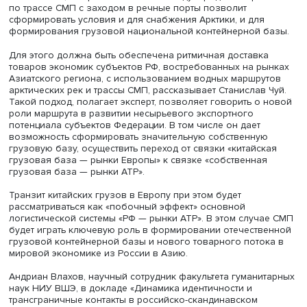
инструментами развития остаются ресурсная обеспечен
и эффективная логистика торговых путей. В связи с
введением санкций против России основными рынками
нас могут стать Китай, Индия, Япония, Корея. Это рынки,
емкость которых по покупательной способности равна
Европы и США и оценивается в 40 трлн долларов. Для
сравнения Станислав Чуй приводит объем российского
— 4,1 трлн долларов.
«СМП является наиболее дешевым и эффективным спо
доставки в эти страны товаров, проданных с использо
торговых платформенных сервисов», — продолжает он.
Регулярное арктическое морское и речное судоходство
каботажных, межрегиональных и международных пере
по трассе СМП с заходом в речные порты позволит
сформировать условия и для снабжения Арктики, и для
формирования грузовой национальной контейнерной 
Для этого должна быть обеспечена ритмичная доставк
товаров экономик субъектов РФ, востребованных на р
Азиатского региона, с использованием водных маршру
арктических рек и трассы СМП, рассказывает Станислав 
Такой подход, полагает эксперт, позволяет говорить о