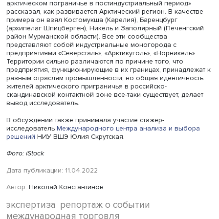
роли маршрута в развитии несырьевого экспортного
потенциала субъектов Федерации. В том числе он дает
возможность сформировать значительную собственну
грузовую базу, осуществить переход от связки «китайс
грузовая база — рынки Европы» к связке «собственна
грузовая база — рынки АТР».
Транзит китайских грузов в Европу при этом будет
рассматриваться как «побочный эффект» основной
логистической системы «РФ — рынки АТР». В этом случ
будет играть ключевую роль в формировании отечеств
грузовой контейнерной базы и нового товарного пото
мировой экономике из России в Азию.
Андриан Влахов, научный сотрудник факультета гумани
наук НИУ ВШЭ, в докладе «Динамика идентичности и
трансграничные контакты в российско-скандинавском
арктическом пограничье в постиндустриальный период
рассказал, как развивается Арктический регион. В каче
примера он взял Костомукша (Карелия), Баренцбург
(архипелаг Шпицберген), Никель и Заполярный (Печенг
район Мурманской области). Все эти сообщества
представляют собой индустриальные моногорода с