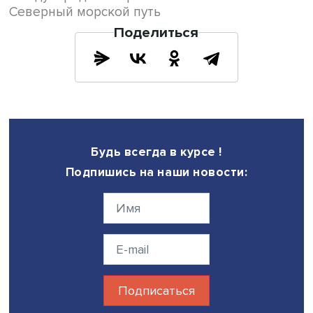
предприятиями «Северсталь», «Арктикуголь», «Норникель
Территории сильно различаются по причине того, что
предприятия, функционирующие в их границах, принадл
разным отраслям промышленности, но общая идентичн
жителей арктического приграничья в российско-
скандинавской контактной зоне все-таки существует, де
вывод исследователь.
В обсуждении также принимала участие стажер-
исследователь
Международного центра анализа и выб
решений
НИУ ВШЭ Юлия Скрутская.
Фото: iStock
Дата публикации: 11.04.2022
Автор:
Николай Константинов
экспертиза
репортаж о событии
международная торговля
Северный морской путь