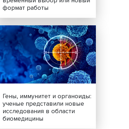
Платформенная занятост
временный выбор или н
формат работы