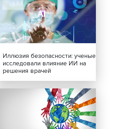
ия
анных.
Новые инвестиции: подд
ктику
семей становится частью
бизнес-стратегий
и
то
ать
 и
ется
ные
.