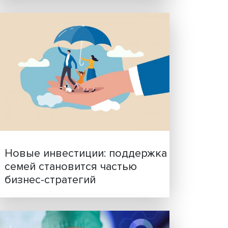
Гены, иммунитет и органо
ученые представили нов
особных
исследования в области
ки
биомедицины
я на
ующем
ли
 «Зона
оекта