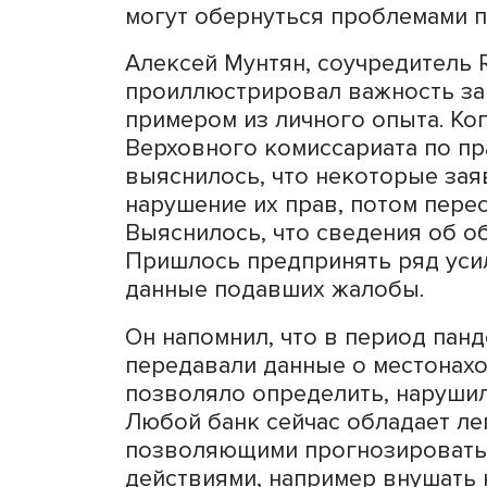
Ренат Сигунов, фото: vc.ru
Между тем люди регулярн
условиях, не гарантирующ
какие-либо данные запис
сведения передаются комп
объясняет Ренат Сигунов.
собирают операторы общес
причем собранные сведения
могут обернуться проблем