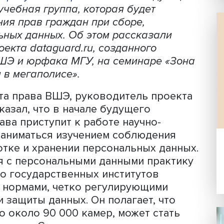
вых центров в сфере data privacy, сп
ия использования технологий обработ
перты рассчитывают, что они появятс
ов. На
факультете права
ВШЭ в след
аучно-учебная группа, которая будет
людения прав граждан при сборе,
сональных данных. Об этом рассказа
го проекта dataguard.ru, созданного
рава ВШЭ и юрфака МГУ, на семинаре
 жизни в мегаполисе».
ультета права ВШЭ, руководитель пр