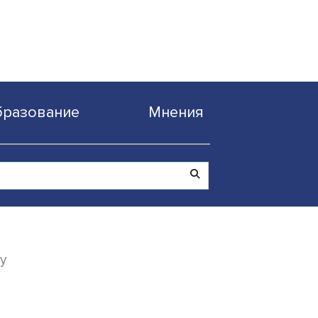
Образование
Мнен
 data privacy