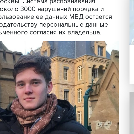
в рассказал, что в начале будущего
те права приступит к работе научно-
будет заниматься изучением соблюден
обработке и хранении персональных д
ащения с персональными данными пра
ачество государственных институтов
льными нормами, четко регулирующим
ания и защиты данных. Он полагает, ч
новлено около 90 000 камер, может ст
тия Москвы. Система распознавания
крыть около 3000 нарушений порядка
но использование ее данных МВД оста
 законодательству персональные дан
с письменного согласия их владельца