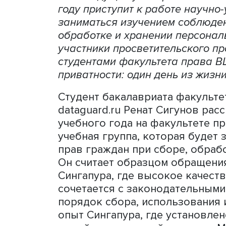
В России не хватает мозго
прогнозировать последств
персональных данных. Экс
базе ведущих университет
году приступит к работе н
заниматься изучением соб
обработке и хранении пер
участники просветительско
студентами факультета п
приватности: один день из
Студент бакалавриата фак