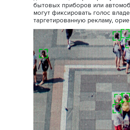
Алексей Мунтян, соучредите
проиллюстрировал важнос
примером из личного опыт
Верховного комиссариата 
выяснилось, что некоторы
нарушение их прав, потом 
Выяснилось, что сведения
Пришлось предпринять ря
данные подавших жалобы
Он напомнил, что в пери
передавали данные о мест
позволяло определить, на
Любой банк сейчас облада
позволяющими прогнозиро