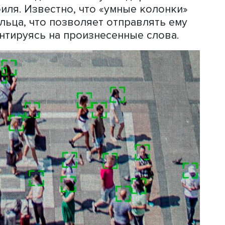
ль Russia Privacy Professionals Associ
ть защиты персональных данных (ПД
а. Когда он начал работать в офисе
по правам человека в Эфиопии,
е заявители, подавшие жалобы на
перестали выходить на связь и исчез
 об обратившихся утекали к властям.
д усилий, чтобы эффективно защити
.
од пандемии мобильные операторы
онахождении своих клиентов, что
рушил ли человек правила карантина.
ет легальными базами данных клиент
вать и отчасти управлять нашими