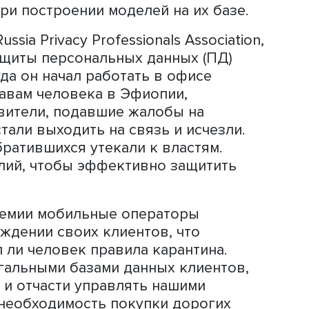
о делятся персональными данными в
их их сохранность. Не исключено, что
ываются умными устройствами и полу
аниям, выпустившим эти устройства,
 Данные об устройствах и пользовате
твенных сетей Wi-Fi, в том числе в м
 могут утекать и за границу. Такие 
ами при построении моделей на их ба