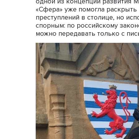
dataguard.ru Ренат Сигуно
учебного года на факульте
учебная группа, которая 
прав граждан при сборе, 
Он считает образцом обр
Сингапура, где высокое к
сочетается с законодате
порядок сбора, использов
опыт Сингапура, где уста
одной из концепций разви
«Сфера» уже помогла рас
преступлений в столице, 
спорным: по российскому
можно передавать только 