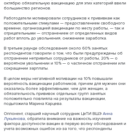
разница в охвате вакцинацией между городом и селом,
болевшими и не болевшими ранее COVID-19. Существе
отличия в доле вакцинированных отмечались по возра
(46,9% младше 35 лет, 57,3% старше 55 лет), между людь
высшим образованием и имевшими среднее и ниже (60
38,5%), а также между работающими и неработающими (6
46,8% соответственно).