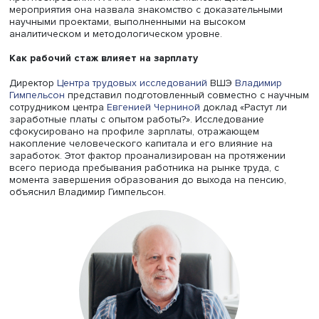
потенциала
» НИУ ВШЭ совместно с РАНХиГС.
«Социальный и человеческий капитал будут влиять на 
труда и развитие страны вне зависимости от политическ
экономических потрясений», — сказала, открывая
конференцию, директор Института социального анализа
прогнозирования РАНХиГС Татьяна Малева. Целью
мероприятия она назвала знакомство с доказательным
научными проектами, выполненными на высоком
аналитическом и методологическом уровне.
Как рабочий стаж влияет на зарплату
Директор
Центра трудовых исследований
ВШЭ
Владими
Гимпельсон
представил подготовленный совместно с н
сотрудником центра
Евгенией Черниной
доклад «Растут 
заработные платы с опытом работы?». Исследование
сфокусировано на профиле зарплаты, отражающем
накопление человеческого капитала и его влияние на
заработок. Этот фактор проанализирован на протяжен
всего периода пребывания работника на рынке труда, 
момента завершения образования до выхода на пенси
объяснил Владимир Гимпельсон.