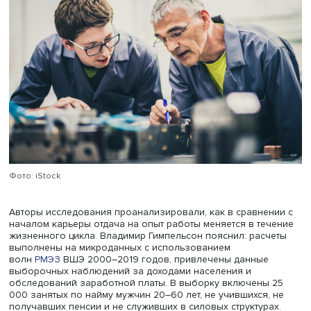
(когорты) и времени. Чтобы разделить их, нужны
дополнительные гипотезы и ограничения. Работник
накапливает человеческий капитал через обучение н
навыкам и специальностям. Но одновременно происход
амортизация из-за ослабления с возрастом физически
когнитивных навыков (эффект опыта). Когортный эффек
связан с особенностями человеческого капитала,
приобретенного во время учебы и в первые годы рабо
зависит не от конкретного работника, а от его
принадлежности к поколению, отражая технологии,
образование и востребованные в то время навыки, а т
от размера когорты. Наконец, эффект времени определ
макроэкономической ситуацией и динамикой спроса на 