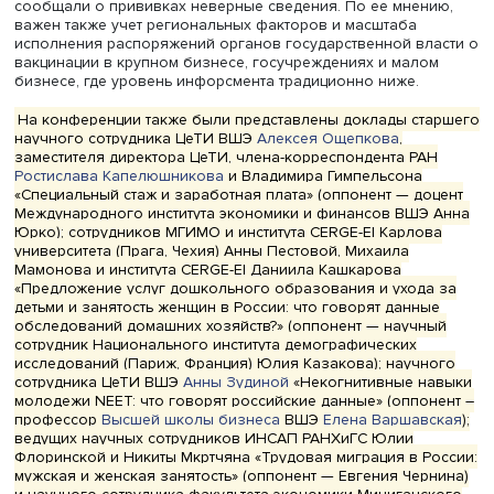
Фото: iStock
В условиях низкого доверия населения к прививкам
значительную роль в предотвращении распространени
инфекции сыграла обязательная вакцинация определе
категорий работников, чья деятельность связана с
регулярными контактами с населением (занятые в
образовании, здравоохранении, торговле, транспорте).
октябрю обязательную вакцинацию для этих категорий
большинство регионов.
Работодатели мотивировали сотрудников к прививкам 
положительными стимулами — предоставлением свобо
времени, организацией вакцинации по месту работы, — 
отрицательными — отстранением от определенных видо
работ вплоть до увольнения, снижением заработка.
В третьем раунде обследования около 60% занятых
респондентов говорили о том, что были предупрежден