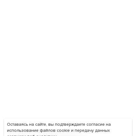
Экономика
Общество
Мир
Наука
Образование
Мнения
Фотогалерея
Видеогалерея
Подкасты
О нас
Контакты
Политика конфиденциальности