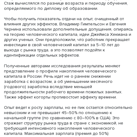
Фото: iStock
Авторы исследования проанализировали, как в сравне
началом карьеры отдача на опыт работы меняется в те
жизненного цикла. Владимир Гимпельсон пояснил: рас
выполнены на микроданных с использованием
волн
РМЭЗ
ВШЭ 2000–2019 годов, привлечены данные
выборочных наблюдений за доходами населения и
обследований заработной платы. В выборку включены
000 занятых по найму мужчин 20–60 лет, не учившихся,
получавших пенсии и не служивших в силовых структур
Стаж вычислялся по разнице возраста и периоду обуче
определяемого по диплому об образовании.