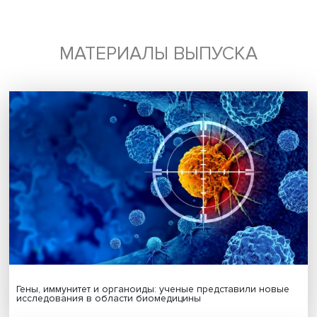
В обсуждении докладов участвовали доцент МГУ, проф
РЭШ и ведущий научный сотрудник РАНХиГС Ирина Ден
Владимир Гимпельсон, Ростислав Капелюшников, Алекс
Ощепков и Елена Варшавская.
Дата публикации: 02.11.2022
Автор:
Павел Аптекарь
экспертиза
дискуссии
рынок труда
Поделиться
Будь всегда в курсе !