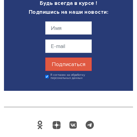
заместителя директора ЦеТИ, члена-корреспондента РА
Ростислава Капелюшникова
и Владимира Гимпельсона
«Специальный стаж и заработная плата» (оппонент — д
Международного института экономики и финансов ВШЭ
Юрко); сотрудников МГИМО и института CERGE-EI Карло
университета (Прага, Чехия) Анны Пестовой, Михаила
Мамонова и института CERGE-EI Даниила Кашкарова
«Предложение услуг дошкольного образования и уход
детьми и занятость женщин в России: что говорят данн
обследований домашних хозяйств?» (оппонент — науч
сотрудник Национального института демографических
исследований (Париж, Франция) Юлия Казакова); науч
сотрудника ЦеТИ ВШЭ
Анны Зудиной
«Некогнитивные н
молодежи NEET: что говорят российские данные» (оппо
профессор
Высшей школы бизнеса
ВШЭ
Елена Варшав
ведущих научных сотрудников ИНСАП РАНХиГС Юлии
Флоринской и Никиты Мкртчяна «Трудовая миграция в Р
мужская и женская занятость» (оппонент — Евгения Чер
и научного сотрудника факультета экономики Мичиганс
университета Ольги Лазаревой «Гендерный дисбаланс 
руководстве российских компаний: роль социальных н
(оппонент — старший научный сотрудник ИНСАП РАНХи
Полина Кузнецова).