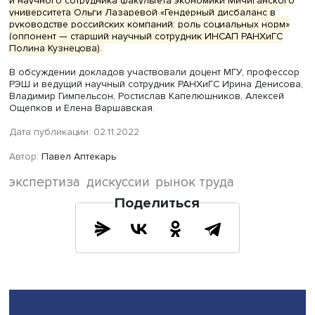
отстранении непривитых сотрудников от работы, 20% —
вероятном увольнении и 10% — о частичном отстранени
сокращении зарплаты.
В целом меры негативной мотивации на 10% повышали
вероятность вакцинации работников, причем для мужчи
оказались более эффективными, чем для женщин, а
обязательность прививок отдельных групп занятых
положительно повлияла на результаты вакцинации,
подытожила Марина Карцева.
Оппонент, старший научный сотрудник ЦеТИ ВШЭ
Анна
Лукьянова
, обратила внимание на важность изучения
фактора доступности вакцин в первую волну обследов
учета возможных ошибок из-за того, что респонденты
сообщали о прививках неверные сведения. По ее мнен
важен также учет региональных факторов и масштаба
исполнения распоряжений органов государственной вл
вакцинации в крупном бизнесе, госучреждениях и мал
бизнесе, где уровень инфорсмента традиционно ниже.
На конференции также были представлены доклады ст
научного сотрудника ЦеТИ ВШЭ
Алексея Ощепкова
,