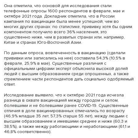
капитала. Максимальная зарплата (премия до 50%)
достигается при опыте в 35 лет. Высшее образование, 
словам Владимира Гимпельсона, повышает премию до 
но со временем возможно обесценение этого фактора.
В итоге при декомпозиции эффектов профили приближ
к профилям постсоциалистических и развивающихся ст
Если исключить высокую амортизацию человеческого
капитала, они близки по форме и крутизне к развитым
странам, а по масштабу роста зарплаты — к развивающ
Оппонент, старший научный сотрудник ИНСАП РАНХиГС
Виктор Ляшок, отметил уникальность работы, поскольку
вычленяется эффект влияния когорт на заработок. Он 
важным уточнить этот показатель за счет учета численн
возрастных когорт, уровня образования их представит
Также он обратил внимание на возможный эффект тру
мобильности, влияющей на заработок и накопление
человеческого капитала.
Не только сознательность и пряники
Старший научный сотрудник ИНСАП РАНХиГС Марина К