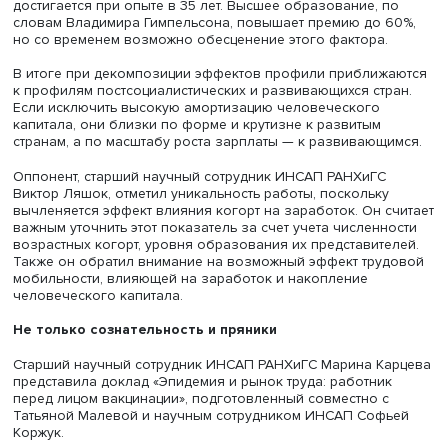
Чтобы получить показатель отдачи на опыт, очищенный
влияния других эффектов, Владимир Гимпельсон и Евг
Чернина использовали дополнительные допущения, оп
на теорию человеческого капитала, идеи Джеймса Хек
других ученых. Они предположили, что работник прекр
инвестиции в свой человеческий капитал за 5–10 лет д
выхода с рынка труда, а это позволяет подойти к
идентификации отдельных эффектов.
Полученные авторами исследования результаты меняю
представление о профиле накопления человеческого
капитала в России. Речь идет не о раннем снижении
заработка с возрастом, а об уменьшении месячного
(годового) заработка вследствие меньшей
продолжительности рабочего времени пожилых заняты
Также эффект когорты противостоит эффекту времени.
Опыт ведет к росту зарплаты, но ее пик остается относ
невысоким и не превышает 45–50% по отношению к
начальной группе (по сравнению с 80–100% в США). Эт
отражает структуру рынка труда в стране с экономикой, 
требующей интенсивного накопления человеческого