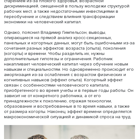
различаются. Так, в развитых экономиках месячная за
достаточно быстро растет до достижения стажа в 30 лет
премия составляет до 90%, после чего рост замедляетс
затем останавливается. После этого наблюдается сниж
месячной, но не почасовой зарплаты, поскольку у бол
возрастных занятых уменьшается рабочее время. В
развивающихся странах пик заработка отмечается ран
премия за стаж ниже, а темпы снижения быстрее.
На этом фоне положение в России выглядит нетипичным
работ, опубликованных в последние 15 лет, показывали,
нашей стране зарплата достигает пика к середине пери
занятости. Исследователи объясняли это явление ранн
старением из-за плохого здоровья, возрастной
дискриминацией, смещенной в пользу молодежи структ
рабочих мест, а также недостаточными инвестициями в
переобучение и следствием влияния трансформации
экономики на человеческий капитал.
Однако, пояснил Владимир Гимпельсон, выводы,
опирающиеся на прямой анализ кросс-секционных,
панельных и когортных данных, могут быть ошибочными
сочетания разных эффектов: возраста (опыта), поколе