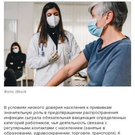
представила доклад «Эпидемия и рынок труда: работни
перед лицом вакцинации», подготовленный совместно с
Татьяной Малевой и научным сотрудником ИНСАП Соф
Коржук.
Она отметила, что основой для исследования стали
телефонные опросы 1600 респондентов в феврале, мае
октябре 2021 года. Докладчик отметила, что в России
кампания по вакцинации была менее успешной, чем во
многих других странах: по статистике, прививку хотя бы
компонентом получило всего 36% населения, это
существенно ниже, чем в развитых странах или, наприм
Китае и странах Юго-Восточной Азии.
По данным опроса, вовлеченность в вакцинацию (сдел
прививки или записались на нее) составила 54,3% (10,5
феврале, 25,9% в мае). Существенные различия с
официальными цифрами эксперт объяснила высокой д
людей с высшим образованием среди опрошенных, а т
стремлением части респондентов дать социально одоб
ответ.
Исследование выявило, что к октябрю 2021 года исчез