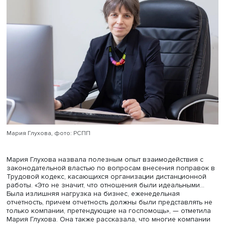
сумело адекватно и оперативно распределить средства,
демонстрация новых возможностей госаппарата», — ск
Юрий Симачев.
Он обратил внимание, что господдержка отдельных сек
положительно повлияла на прохождение ими кризиса, 
одновременно повысила риски для компаний, не
пользовавшихся ею ранее. «Кризис стал для нас индик
который позволил многое увидеть, в частности накопи
проблемы, на которые прежде не обращали внимания»
подытожил он.
Вице-президент РСПП Мария Глухова отметила важност
независимой оценки ситуации в экономике. Она соглас
мнением об успешной адаптации бизнеса к кризису. По
данным опроса, проведенного РСПП в октябре 2021 год
более половины компаний считают, что в истекшем год
развивались успешно, а 30% — стабильно. Кроме того, 
2020 году 36% говорили о росте инвестиционной актив
а в 2021-м их доля выросла до 44%, значительная доля
опрошенных заявила также о росте экспорта. Также в
за время опросов в момент кризиса снизилась доля
компаний, назвавших коррупцию важной проблемой д