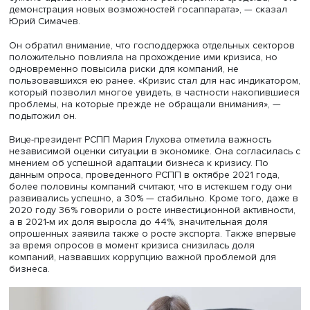
Юрий Симачев, фото: Высшая школа экономики
«Для нас были некоторые открытия. Так, мы не ожидали
настолько позитивной реакции представителей компан
действия правительства и Минпромторга. Кризис подтв
необходимость диалога, стало ясно, что невозможно в
выработать в министерстве. Оперативность была уника
было множество пострадавших компаний в секторах с
горизонтальной координацией, и то, что правительство