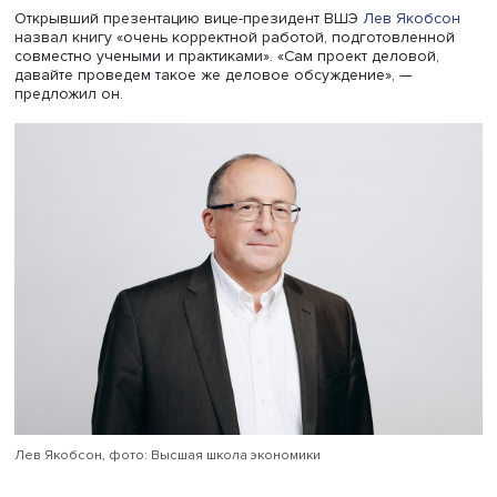
Исследование было проведено тремя подразделения
ВШЭ —
Институтом анализа предприятий и рынков
,
Цен
исследований структурной политики
и Институтом «
Цент
развития
» — совместно с Российским союзом
промышленников и предпринимателей (РСПП).
Открывший презентацию вице-президент ВШЭ
Лев Яко
назвал книгу «очень корректной работой, подготовлен
совместно учеными и практиками». «Сам проект деловой
давайте проведем такое же деловое обсуждение», —
предложил он.