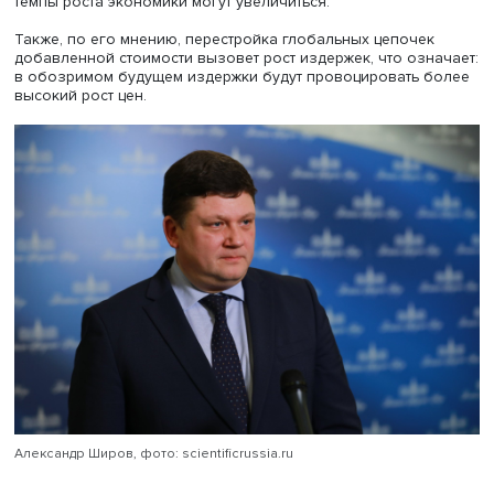
результаты исследования ЦБ подтверждают данные
монографии. Исследование показало значительный ро
числа кредитов и заемщиков при снижении средней су
кредита, банки стали активно выдавать льготные кредит
рамках госпрограмм. Основными их получателями был
финансово устойчивые компании, не бравшие прежде
кредитов, — у них не хватало собственной ликвидности,
помощь государства оказалась своевременной.
Также исследование ЦБ показало, что в 2020–2021 год
число ликвидированных фирм было меньше, чем в пре
годы, небольшой всплеск наблюдался только в середи
2020-го при снятии моратория на банкротство. Кризис
очистил рынок от низкопроизводительных компаний, к
закрывались чаще, чем в предыдущий период.