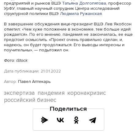
производительности в отраслях, где цифровизация шла
наиболее активно, и, если процесс охватит новые секто
темпы роста экономики могут увеличиться.
Также, по его мнению, перестройка глобальных цепоче
добавленной стоимости вызовет рост издержек, что оз
в обозримом будущем издержки будут провоцировать 
высокий рост цен.