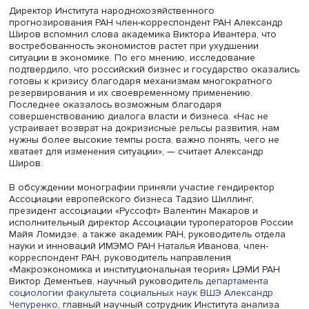
Александр Морозов, фото: ЦБ России
Одновременно серьезно пострадали молодые компани
созданные меньше трех лет назад. Также в 2020–2021 
не наблюдался рост создания новых фирм. Наиболее
успешно кризис преодолели компании, подстроившие 
бизнес-процессы под новые вызовы. Адаптация во мн
прошла за счет ускорения цифровизации. «Цифровиза
оказалась ключевым инструментом, который позволил
бороться с “черным лебедем”», — сказал Александр Мо
Коронакризис послужил ее триггером и вызвал рост