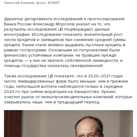
действовали несогласованно и предложенные ими
ограничения были чрезмерными. «Это было испытание 
новые возможности, мы к ним адаптировались и
организовали более содержательный диалог с государ
мы это воспринимаем как положительный момент», —
подытожил Виктор Дмитриев.
Исполнительный директор Ассоциации предприятий
компьютерных и информационных технологий Николай
Комлев отметил, что IT-отрасль быстро адаптировалась 
кризису вследствие заблаговременного перехода к но
моделям бизнеса и дистанционной работе. По его слов
взаимодействие с властью активизировалось после пр
нового правительства в январе 2020 года. Но при этом 
более важные факторы, которые влияют на бизнес сил
пандемии, — это дефицит кадров, импортозамещение,
санкции, уголовное давление на бизнес». По его мнени
пандемия способствовала огосударствлению экономик
вытеснению частного бизнеса из инфраструктурных про
Крупные заказы преимущественно получают госкомпан
IT-бизнес теряет возможность работы в масштабных пр
и поэтому не приобретает необходимых компетенций д
широкого выхода на мировой рынок.