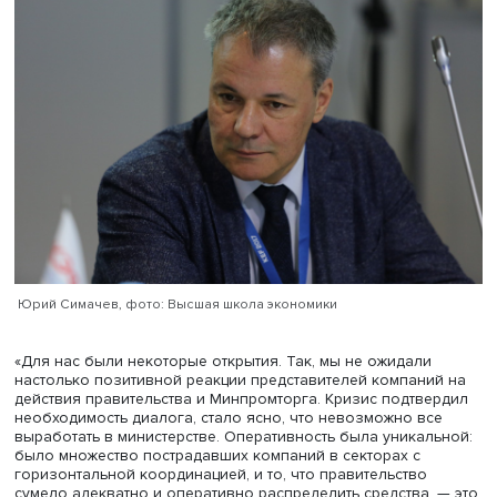
участию в выработке более адекватного их дизайна, т
подход смягчал тяжесть прохождения кризиса даже в с
тяжело пострадавших отраслях (как это было, например
туризме). Если же профильные ведомства и регуляторы
ограничивались сбором данных, соответствующие отра
труднее проходили острую фазу кризиса и демонстрир
больший скепсис в оценках перспектив развития в
посткризисный период», — отметил Андрей Яковлев.
Еще один соавтор монографии, директор по экономич
политике ВШЭ, директор Центра исследований структур
политики ВШЭ
Юрий Симачев
, подчеркнул, что книга
описывает не столько кризис, сколько отрасли российс
экономики. Кризис стал ключом к их пониманию. Это кн
развилках и о том, что принимать решения нужно, соче
макро- и микроуровни. Интервью, по его мнению, позв
понять поведенческие мотивы компаний, которые
невозможно было понять по другим данным.