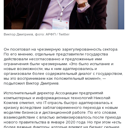
Мария Глухова назвала полезным опыт взаимодействи
законодательной властью по вопросам внесения попр
Трудовой кодекс, касающихся организации дистанцион
работы. «Это не значит, что отношения были идеальны
Была излишняя нагрузка на бизнес, еженедельная
отчетность, причем отчетность должны были представля
только компании, претендующие на госпомощь», — отм
Мария Глухова. Она также рассказала, что многие ком
воспринимали финансовую поддержку государства как
токсичную, они опасались ее получения из-за чрезмер
надзора и вероятных санкций. «Бизнес оказался адапт
качество взаимодействия выросло, каналы коммуника
расцениваются как эффективные», — подытожила вице-
президент РСПП.
Гендиректор Ассоциации российских фармацевтических
производителей Виктор Дмитриев отметил, что кризис 
толчок развитию ряда компаний и поменял парадигму. 
до кризиса отечественные компании были догоняющим
копировали иностранные образцы, теперь многие из н
оказались в лидерах. «Пришлось догонять не нам, а нас
пандемия показала, что мы можем выходить на зарубе
рынки», — уверен он.