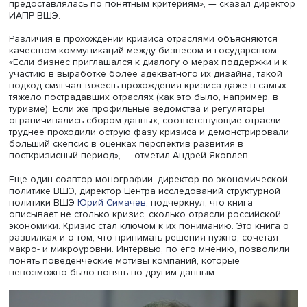
Андрей Яковлев, фото: Михаил Дмитриев / Высшая школа эко
Андрей Яковлев подчеркнул более адекватную, чем ра
реакцию правительства на кризис. «Возможно, были
извлечены уроки из опыта реализации антикризисных 
2008–2009 и 2014–2015 годах. Кроме того, ожидания
негативных сценариев на старте пандемии привели к
мобилизации правительства. В результате, несмотря на
некоторую задержку с реализацией мер поддержки вес
2020 года, помощь предприятиям была массовой и
предоставлялась по понятным критериям», — сказал ди
ИАПР ВШЭ.
Различия в прохождении кризиса отраслями объясняю
качеством коммуникаций между бизнесом и государств
«Если бизнес приглашался к диалогу о мерах поддержк