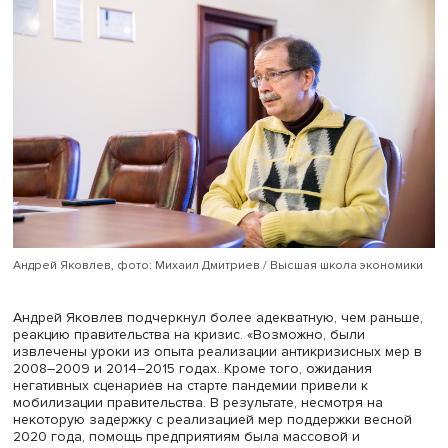
обсудить происходящее сейчас в российской экономик
перспективы ее развития», — сказал Андрей Яковлев.
Он отметил, что с первых интервью стало ясно, что
российский бизнес проходит кризис лучше, чем ожидал
Это стало возможным благодаря высокой степени гото
российских компаний к появлению «черных лебедей». 
роль сыграл кризис 2014–2015 годов, приведший к ухо
многих неэффективных компаний и выработавший у
выживших способность адаптироваться к резким негат
изменениям.