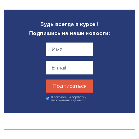
Александр Широв, фото: scientificrussia.ru
Директор Института народнохозяйственного
прогнозирования РАН член-корреспондент РАН Алекса
Широв вспомнил слова академика Виктора Ивантера, ч
востребованность экономистов растет при ухудшении
ситуации в экономике. По его мнению, исследование
подтвердило, что российский бизнес и государство ок
готовы к кризису благодаря механизмам многократног
резервирования и их своевременному применению.
Последнее оказалось возможным благодаря
совершенствованию диалога власти и бизнеса. «Нас не
устраивает возврат на докризисные рельсы развития, 
нужны более высокие темпы роста, важно понять, чего
хватает для изменения ситуации», — считает Александр
Широв.
В обсуждении монографии приняли участие гендирект
Ассоциации европейского бизнеса Тадзио Шиллинг,