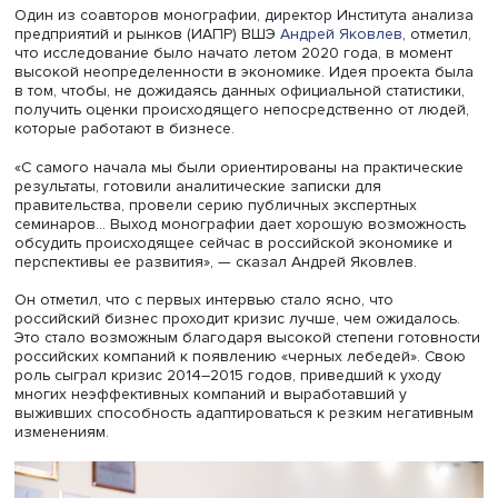
Лев Якобсон, фото: Высшая школа экономики
Один из соавторов монографии, директор Института ан
предприятий и рынков (ИАПР) ВШЭ
Андрей Яковлев
, от
что исследование было начато летом 2020 года, в мом
высокой неопределенности в экономике. Идея проекта
в том, чтобы, не дожидаясь данных официальной статист
получить оценки происходящего непосредственно от л
которые работают в бизнесе.
«С самого начала мы были ориентированы на практиче
результаты, готовили аналитические записки для
правительства, провели серию публичных экспертных
семинаров... Выход монографии дает хорошую возможн