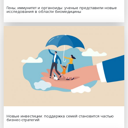
Автор:
Павел Аптекарь
экспертиза
пандемия
коронакризис
российский бизнес
Поделиться
Будь всегда в курсе !
Подпишись на наши новости: