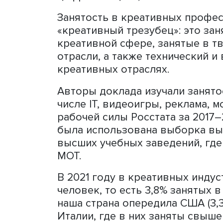
«Креативные отрасли — дв
показывает опыт Европы 
стимулы роста благодаря 