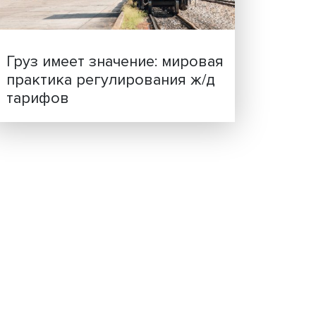
ценности: в ЦенСИБ
завершилась летняя шко
ел
чение
учать
ество
Груз имеет значение: мир