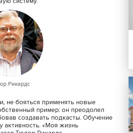
ящена человеческому потенциалу
разованию, навыкам и занятости.
ола Университета Манчестера,
ил доклад «Роль человека в инновац
и человеческий потенциал». Рикардс
проблемы можно решить творческими
ния и озарения, которое позволяет
ь обобщения и абстракции и объедин
 в новую систему.