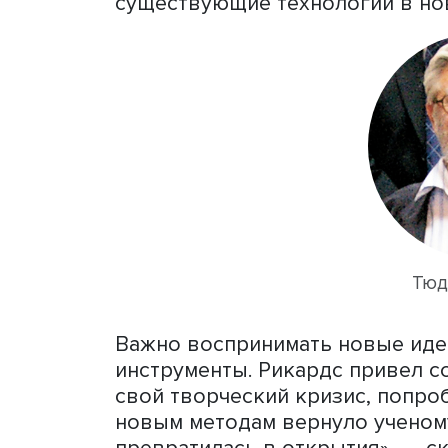
Первая сессия была посв
креативных индустрий: об
Тюдор Рикардс (Бизнес-шк
Великобритания) представ
повседневное творчество 
подчеркнул, что многие 
усилиями, силой воображе
перейти на новый уровен
существующие технологии