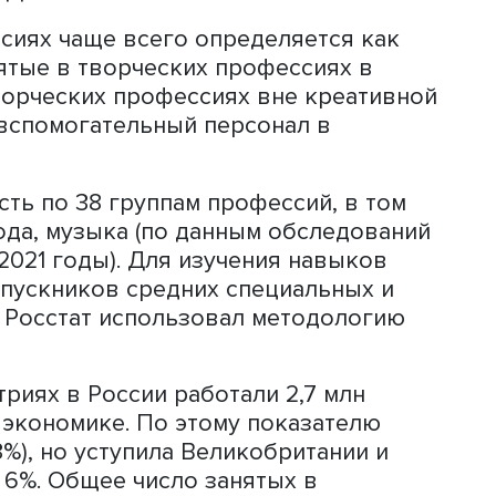
Анна Демьянова
игатель будущего роста и развития. 
и США, они получили дополнительны
технологическому развитию и