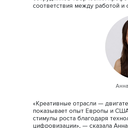
позволяет реализовать м
«Успех не приходит в мом
результатом идей, подгот
членами сообщества. Одн
широким изменениям, лид
сотрудников своей команд
полагает, что ученые и т
возможностью развивать 
одновременно развивать
Заместитель директора
Це
ИСИЭЗ ВШЭ
Анна Демьян
сотрудников творческих п
соответствия между работ