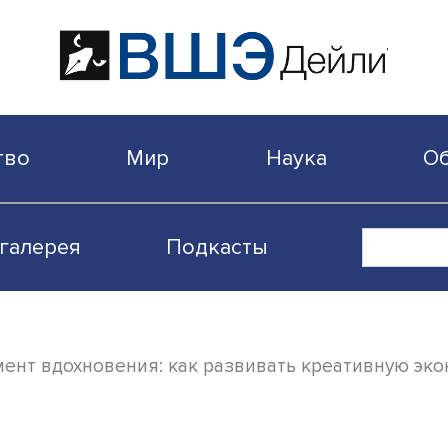
бщество
Мир
Наука
Видеогалерея
Подкасты
т в момент вдохновения: как развивать к