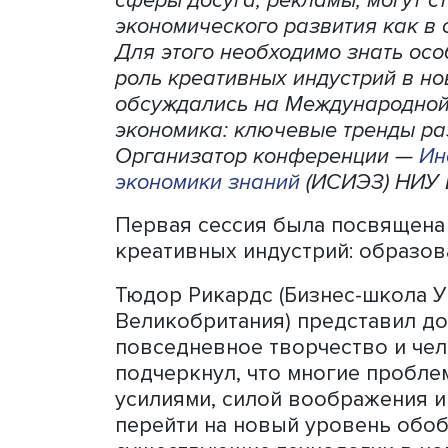
Креативные индустрии, в
продуктов, зрелищные мер
сферы досуга, рекламы, м
экономического развития к
Для этого необходимо знат
роль креативных индустрий
обсуждались на Междунар
экономика: ключевые трен
Организатор конференци
экономики знаний
(ИСИЭЗ)