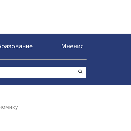
Образование
Мнен
реативную экономику