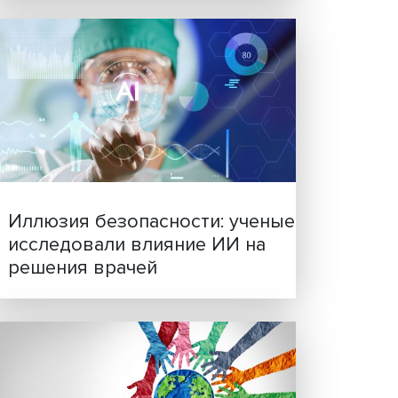
Новые инвестиции: подд
семей становится частью
бизнес-стратегий
,
одах.
мать
вная
ика».
аний и