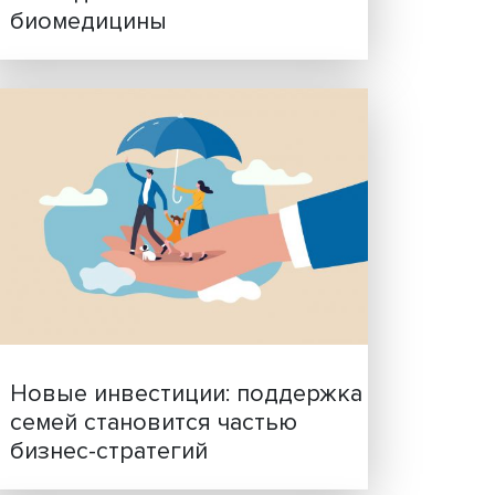
Гены, иммунитет и органо
ученые представили нов
исследования в области
биомедицины