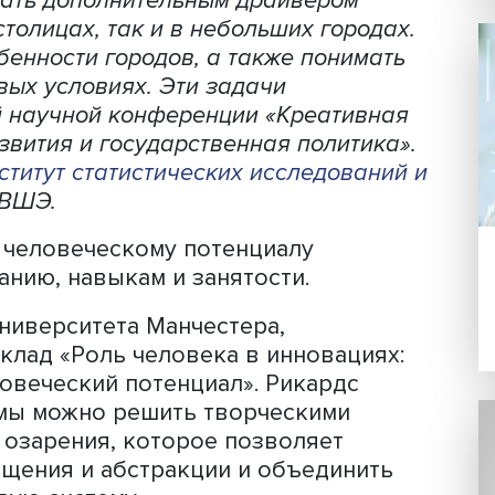
Фото: design-zavod.ru
ключающие производство визуальных
оприятия, создание компьютерных игр
огут стать дополнительным драйвером
ак в столицах, так и в небольших гор
ь особенности городов, а также пони
 в новых условиях. Эти задачи
одной научной конференции «Креати
ды развития и государственная полит
и —
Институт статистических исследов
 НИУ ВШЭ.