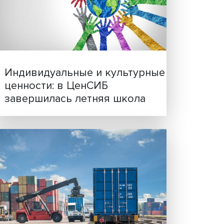
Иллюзия безопасности: 
исследовали влияние ИИ
решения врачей
иях:
ить
Индивидуальные и культ