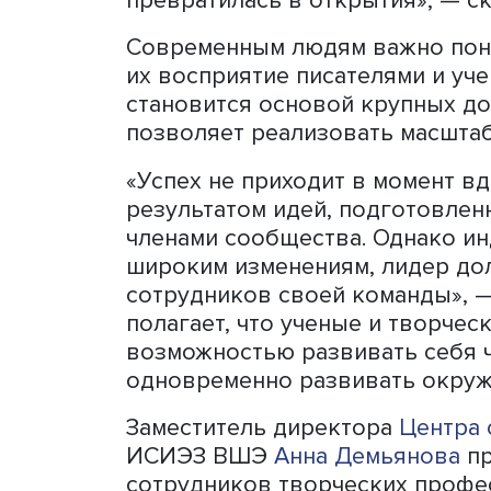
Важно воспринимать новы
инструменты. Рикардс при
свой творческий кризис, 
новым методам вернуло у
превратилась в открытия»
Современным людям важно
их восприятие писателями
становится основой крупн