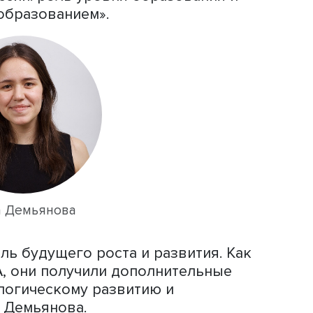
асштабные проекты.
ент вдохновения, он становится
овленных в течение многих дней мног
ако индивидуальные усилия приводят
ер должен поддерживать творчество
ы», — подчеркнул британский ученый
ворческие люди располагают уникальн
себя через собственный опыт и
 окружающих.
нтра статистики труда и заработной 
ова
представила доклад «Четыре мир
рофессий: роль уровня образования 
ой и образованием».