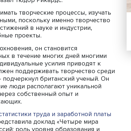
Тюдор Рикардс
е идеи, не бояться применять новые
вел собственный пример: он преодол
попробовав создавать подкасты. Обу
ченому активность. «Моя жизнь
, — сказал Тюдор Рикардс.
 понимать творческие процессы, из
 и учеными, поскольку именно творч
ых достижений в науке и индустрии,