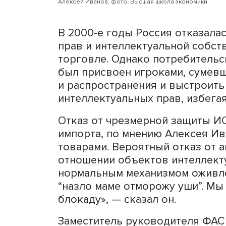
собственность в условия
Института права и разви
Международного центра к
отметил, что сложные про
когда грянул гром и «при
назад институт предлагал
тогда эта инициатива не 
Алексей Иванов, фото: Высшая школа эконо
В 2000-е годы Россия отк
прав и интеллектуальной 
торговле. Однако потреби
был присвоен игроками, 