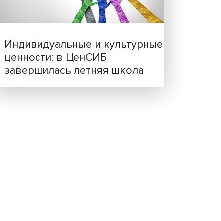
Иллюзия безопасности: 
ий.
исследовали влияние ИИ
решения врачей
к
ал
ет
ческую
е
после
еют.
Индивидуальные и культ