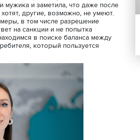
троить монополию на оборот
збегая антимонопольных расследован
иты ИС, разрешение параллельного
ея Иванова, позволят насытить рыно
з от антимонопольного иммунитета в
ллектуальной собственности он назв
живления экономики. «Это не означа
и”. Мы пытаемся преодолеть экономи
я ФАС России Карина Таукенова такж
гром и мужика и заметила, что даже 
дни не хотят, другие, возможно, не ум
нятые меры, в том числе разрешение
 не ответ на санкции и не попытка