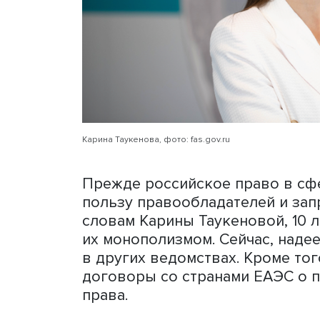
отказаться от норм права
правами правообладателя 
товарами».