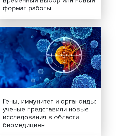
Платформенная занятост
временный выбор или н
формат работы