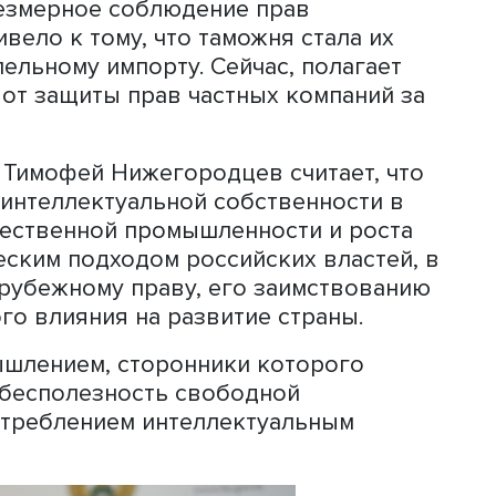
 в сфере ИС было деформировано в
и запрещало параллельный импорт. Ф
, 10 лет безуспешно пыталась бороть
 надеется она, у службы появятся со
ме того, она предложила подписать
ЭС о пределах охраны ИС и авторско