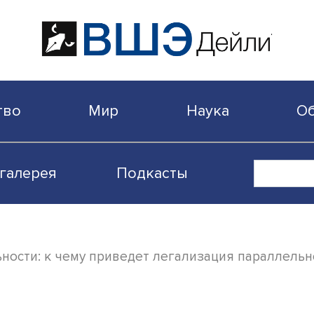
бщество
Мир
Наука
Видеогалерея
Подкасты
ормальности: к чему приведет легализаци