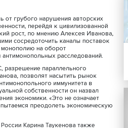
х санкций»
Алексей Иванов
, директор
тия ВШЭ — Сколково
, руководитель
онкурентного права и политики БРИК
блемы приходится обсуждать в перио
шло время перекреститься». Нескольк
 отказаться от чрезмерной защиты ИС,
была реализована.
мики
азалась от грубого нарушения авторс
собственности, перейдя к цивилизов
тельский рост, по мнению Алексея Ив
сумевшими сосредоточить каналы пос