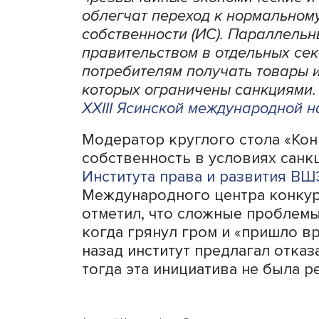
Прежние меры охраны инте
права в нашей стране был
порождены успешным лобб
чрезвычайные экономическ
облегчат переход к норма
собственности (ИС). Пара
правительством в отдельн
потребителям получать то
которых ограничены санкц
XXIII Ясинской междунаро
Модератор круглого стола