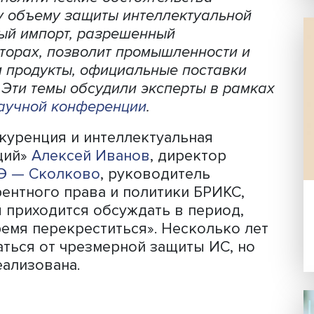
ллектуальной собственности и автор
и чрезмерными и во многом были
измом крупных компаний. Нынешние
ие и политические обстоятельства
льному объему защиты интеллектуаль
ллельный импорт, разрешенный
ых секторах, позволит промышленност
вары и продукты, официальные постав
иями. Эти темы обсудили эксперты в 
дной научной конференции
.
 «Конкуренция и интеллектуальная