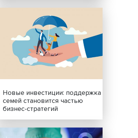
Гены, иммунитет и органо
ученые представили нов
ского
исследования в области
биомедицины
ной
и и
ки
рамках