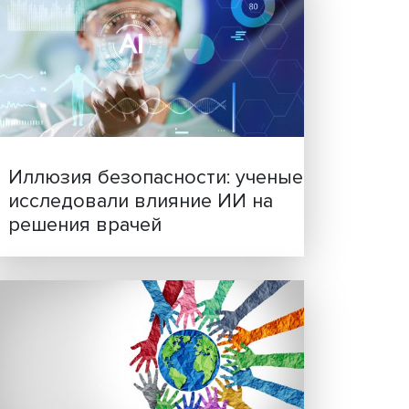
С,
д,
Новые инвестиции: подд
о лет
семей становится частью
 но
бизнес-стратегий
ких
анной
анова,
тавок