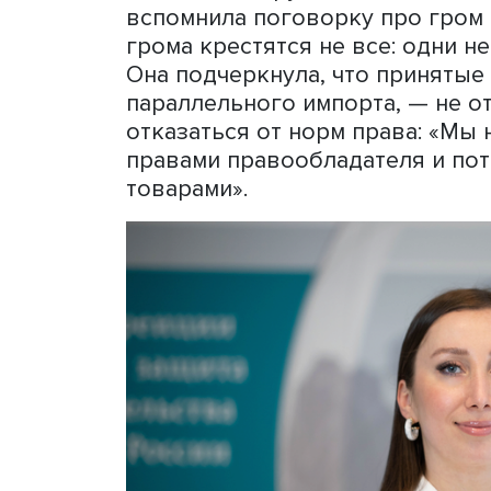
и распространения и выс
интеллектуальных прав, и
Отказ от чрезмерной защ
импорта, по мнению Алекс
товарами. Вероятный отка
отношении объектов инте
нормальным механизмом о
“назло маме отморожу уш
блокаду», — сказал он.
Заместитель руководител
вспомнила поговорку про 
грома крестятся не все: о
Она подчеркнула, что при
параллельного импорта, —