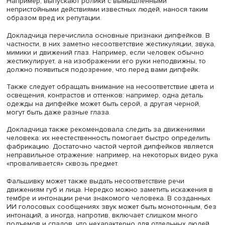
Фото: iStock
Атаки мошенников часто нацелены на кражу информаци
Например, дипфейки создают, чтобы убедить сотрудник
компании предоставить доступ к важной информации,
подделывая в том числе личности государственных дея
Еще одно назначение дипфейков — дезориентация в
насыщенном информационном мире, стремление ввести
заблуждение и манипулировать общественным мнением
используя фальшивые изображения и голоса влиятел
персон. ИИ просто подделать личность того, кто часто
выступает публично. Это создает риски для СМИ: напри
они могут распространить «новости» о событиях, котор
самом деле не происходили (например, встречи глав
государств и заявления по их итогам).