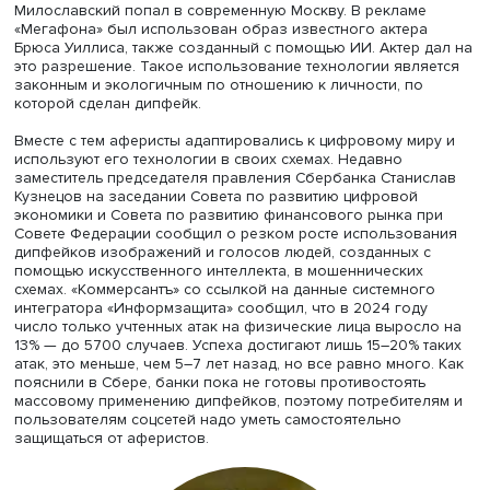
преподаватель НИУ ВШЭ — Пермь
Кристина Чашникова
Она напомнила: технология редактирования, позволя
синхронизировать видео и звуковую дорожку, появила
в 1997 году. Докладчица привела несколько примеров 
использования. Так, в рекламе Сбера воссозданный с
помощью ИИ персонаж пьес Михаила Булгакова Жорж
Милославский попал в современную Москву. В реклам
«Мегафона» был использован образ известного актер
Брюса Уиллиса, также созданный с помощью ИИ. Актер 
это разрешение. Такое использование технологии явл
законным и экологичным по отношению к личности, по
которой сделан дипфейк.
Вместе с тем аферисты адаптировались к цифровому ми
используют его технологии в своих схемах. Недавно
заместитель председателя правления Сбербанка Стани
Кузнецов на заседании Совета по развитию цифровой
экономики и Совета по развитию финансового рынка 
Совете Федерации сообщил о резком росте использов
дипфейков изображений и голосов людей, созданных 
помощью искусственного интеллекта, в мошеннических
схемах. «Коммерсантъ» со ссылкой на данные системно