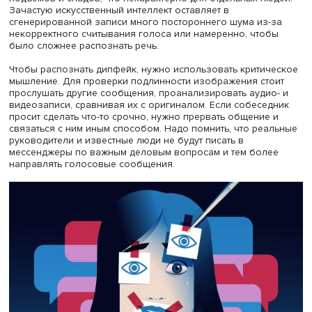
Дипфейки также создают для дискредитации личности.
Например, выпускают ролики с вымышленными
непристойными действиями известных людей, нанося т
образом вред их репутации.
Докладчица перечислила основные признаки дипфейко
частности, в них заметно несоответствие жестикуляции, 
мимики и движений глаз. Например, если человек обы
жестикулирует, а на изображении его руки неподвижны,
должно появиться подозрение, что перед вами дипфе
Также следует обращать внимание на несоответствие ц
освещения, контрастов и оттенков: например, одна дет
одежды на дипфейке может быть серой, а другая черно
могут быть даже разные глаза.
Докладчица также рекомендовала следить за движени
человека: их неестественность помогает быстро опреде
фабрикацию. Достаточно частой чертой дипфейков явл
неправильное отражение: например, на некоторых виде
«проваливается» сквозь предмет.
Фальшивку может также выдать несоответствие речи