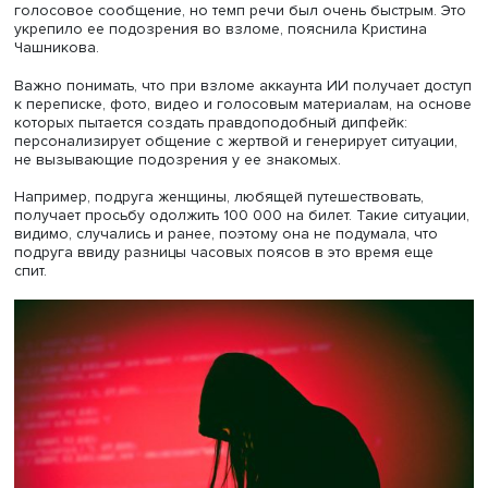
доступ к счетам или персональным данным. Для создан
дипфейка применяют материалы, имеющиеся в Сети:
подделывают голос, интонации и мимику человека. «Че
меньше ваших данных в открытом пространстве, тем сл
создать правдоподобный дипфейк», — отметила экспер
Вышки.
Мошенники взламывают аккаунты в мессенджерах и
рассылают оттуда голосовые и видеосообщения. Поэт
нельзя переходить по ссылкам, не убедившись в их
подлинности, даже если их прислали знакомые.
Докладчица рассказала, как однажды сама получила
сообщение с аккаунта брата с просьбой перевести нек
сумму на ремонт стиральной машины. Однако сообщен
были очень краткими и отличались от обычной манеры 
Когда она спросила, не взломали ли его, то получила
голосовое сообщение, но темп речи был очень быстры
укрепило ее подозрения во взломе, пояснила Кристин
Чашникова.
Важно понимать, что при взломе аккаунта ИИ получает 
к переписке, фото, видео и голосовым материалам, на 