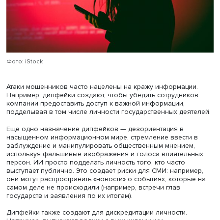
которых пытается создать правдоподобный дипфейк:
персонализирует общение с жертвой и генерирует ситу
не вызывающие подозрения у ее знакомых.
Например, подруга женщины, любящей путешествовать,
получает просьбу одолжить 100 000 на билет. Такие сит
видимо, случались и ранее, поэтому она не подумала, ч
подруга ввиду разницы часовых поясов в это время е
спит.