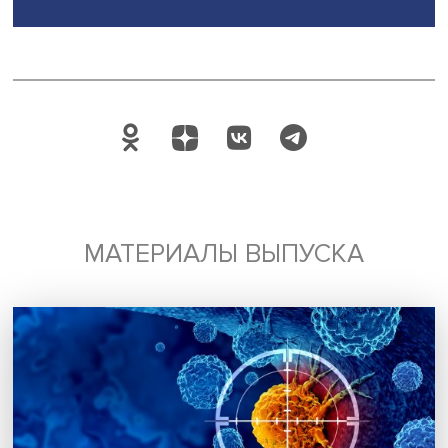
дипфейков будет распространение дезинформации чер
фальшивые каналы настоящих СМИ или некачественны
печатные и сетевые издания.
«Важны просветительские кампании по разоблачению
дипфейков. Нужно рассказывать о них ученикам, знак
близким, взаимно защищать друг друга от цифровых в
и угроз», — подытожила Кристина Чашникова.
Дата публикации: 27.03.2025
Автор:
Павел Аптекарь
мошенничество
дипфейк
Поделиться