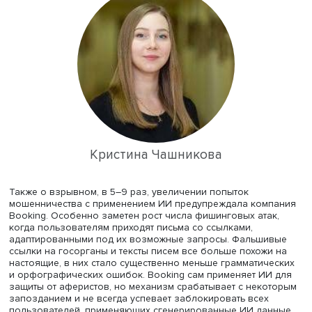
интегратора «Информзащита» сообщил, что в 2024 год
число только учтенных атак на физические лица вырос
13% — до 5700 случаев. Успеха достигают лишь 15–20% 
атак, это меньше, чем 5–7 лет назад, но все равно мног
пояснили в Сбере, банки пока не готовы противостоять
массовому применению дипфейков, поэтому потребите
пользователям соцсетей надо уметь самостоятельно
защищаться от аферистов.