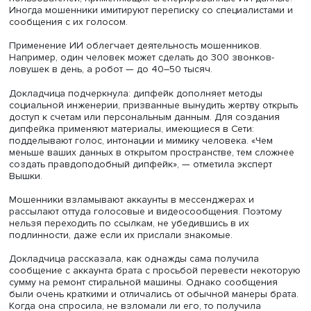
Кристина Чашникова
Также о взрывном, в 5–9 раз, увеличении попыток
мошенничества с применением ИИ предупреждала ком
Booking. Особенно заметен рост числа фишинговых ата
когда пользователям приходят письма со ссылками,
адаптированными под их возможные запросы. Фальши
ссылки на госорганы и тексты писем все больше похож
настоящие, в них стало существенно меньше грамматич
и орфографических ошибок. Booking сам применяет ИИ
защиты от аферистов, но механизм срабатывает с неко
запозданием и не всегда успевает заблокировать всех
пользователей, применяющих сгенерированные ИИ да
Иногда мошенники имитируют переписку со специалист
сообщения с их голосом.
Применение ИИ облегчает деятельность мошенников.
Например, один человек может сделать до 300 звонков
ловушек в день, а робот — до 40–50 тысяч.
Докладчица подчеркнула: дипфейк дополняет методы
социальной инженерии, призванные вынудить жертву о