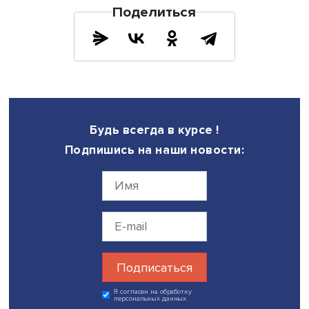
еще несколько, это позволит понять аутентичность. Не 
торопиться и нервничать: нет необратимых ситуаций», —
отметила эксперт.
Можно также установить программы-защитники на теле
компьютер: такие есть у Т-Банка, Сбера и МТС.
При этом важно понимать, что раскрываемость подобн
преступлений невысока, поэтому нужно быть максимал
бдительными. Пока нет наказания за создание дипфей
мошеннических и иных криминальных целях.
Эксперты предполагают, что в ближайшем будущем ди
будут использоваться чаще, поэтому нужно хорошо за
персональные данные. Важно понимать, что мошенники
пытаться пользоваться новыми ситуациями: например, в
начале марта, после введения самозапрета на кредиты
«Госуслуги», гражданам начали поступать звонки от
фальшивых сотрудников «Госуслуг» с требованием уста
«правильное» ограничение. Цель — получение доступа 
аккаунтам в системе.
Еще одним направлением криминального создания