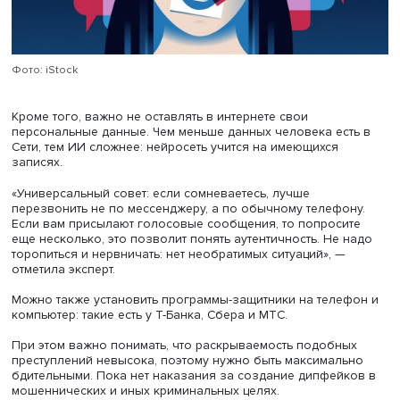
движениям губ и лица. Нередко можно заметить искаже
тембре и интонации речи знакомого человека. В созда
ИИ голосовых сообщениях звук может быть монотонны
интонаций, а иногда, напротив, включает слишком мног
подъемов и спадов, что нехарактерно для отдельных л
Зачастую искусственный интеллект оставляет в
сгенерированной записи много постороннего шума из
некорректного считывания голоса или намеренно, что
было сложнее распознать речь.
Чтобы распознать дипфейк, нужно использовать крити
мышление. Для проверки подлинности изображения ст
прослушать другие сообщения, проанализировать ауди
видеозаписи, сравнивая их с оригиналом. Если собесе
просит сделать что-то срочно, нужно прервать общение
связаться с ним иным способом. Надо помнить, что ре
руководители и известные люди не будут писать в
мессенджеры по важным деловым вопросам и тем бол
направлять голосовые сообщения.