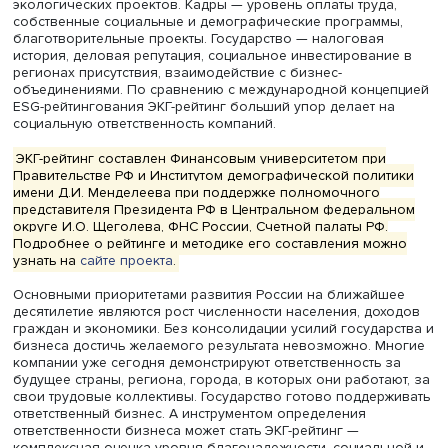
ЭКГ-рейтинг позволяет получить комплексную оценку
компаний, определить уровень их благонадежности,
социальной и экологической ответственности.
ЭКГ — это экология, кадры, государство. Экология — ст
воздействия на окружающую среду, использование
наилучших доступных технологий и реализация
экологических проектов. Кадры — уровень оплаты труд
собственные социальные и демографические программ
благотворительные проекты. Государство — налоговая
история, деловая репутация, социальное инвестирован
регионах присутствия, взаимодействие с бизнес-
объединениями. По сравнению с международной конц
ESG-рейтингования ЭКГ-рейтинг больший упор делает н
социальную ответственность компаний.
ЭКГ-рейтинг составлен Финансовым университетом при
Правительстве РФ и Институтом демографической поли
имени Д.И. Менделеева при поддержке полномочного
представителя Президента РФ в Центральном федерал
округе И.О. Щеголева, ФНС России, Счетной палаты РФ.
Подробнее о рейтинге и методике его составления мо
узнать на
сайте проекта
.