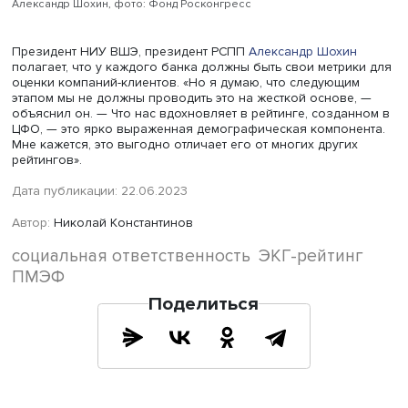
насколько необходима для проведения рейтинга инфо
и должна ли она быть открытой. «Эффективность таких
базируется на доступе к данным. Долгие годы мы рабо
над тем, чтобы сделать данные наиболее публичными, 
рассказал он. — Но за эти долгие годы мы пришли к вы
что открытые данные приносят пользу, но и несут угрозу
Много лет мы открывали данные, сейчас мы оказались 
ситуации, что нам приходится их закрывать». Мы достат
быстро создали соответствующие механизмы, отметил 
Егоров, чтобы уберечь компании от санкций. «Но это им
свою цену. Отсутствие доступа — это ограничение инвес
ограничение качественных решений по выбору контраг
многого другого. Рейтингование — один из способов,
который может быть неплохим сабститутом в тех ситуаци
когда нам необходимо закрывать прямые данные», — с
он.