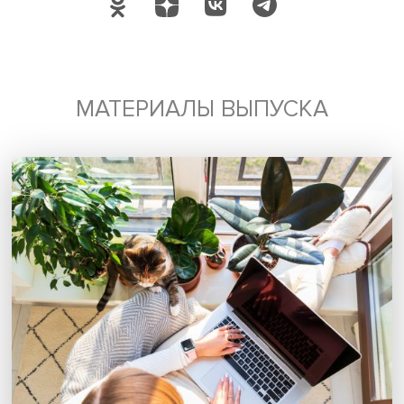
Дата публикации: 22.06.2023
Автор:
Николай Константинов
социальная ответственность
ЭКГ-рейтин
ПМЭФ
Поделиться
Будь всегда в курсе !
Подпишись на наши новости: