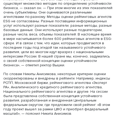
Никита Анисимов, фото: Евгений Федосков / Фонд Росконгрес
Открывая сессию, ректор Высшей школы экономики
Ни
Анисимов
подчеркнул, что тема устойчивого развития и
повестка давно стали важными ориентирами для многих
и компаний. «Рейтинг ESG все еще молодая отрасль, и
существует множество методик по определению устойч
бизнеса, — сказал он. — При этом многие из этих пока
очень субъективны. Они оцениваются различными
агентствами по-разному. Методы оценки рейтинговых аг
ESG не согласованы. Разные поставщики информацио
услуг используют разные показатели, разные методы, 
базовые данные. Они используют разные подкатегории
разные числа, веса, объемы показателей. В настоящее
в мире насчитывается более 600 рейтинговых агентств 