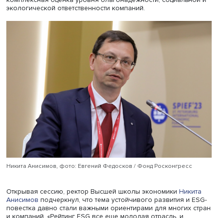
Основными приоритетами развития России на ближайш
десятилетие являются рост численности населения, до
граждан и экономики. Без консолидации усилий госуда
бизнеса достичь желаемого результата невозможно. М
компании уже сегодня демонстрируют ответственность 
будущее страны, региона, города, в которых они работа
свои трудовые коллективы. Государство готово поддер
ответственный бизнес. А инструментом определения
ответственности бизнеса может стать ЭКГ-рейтинг —
комплексная оценка уровня благонадежности, социаль
экологической ответственности компаний.