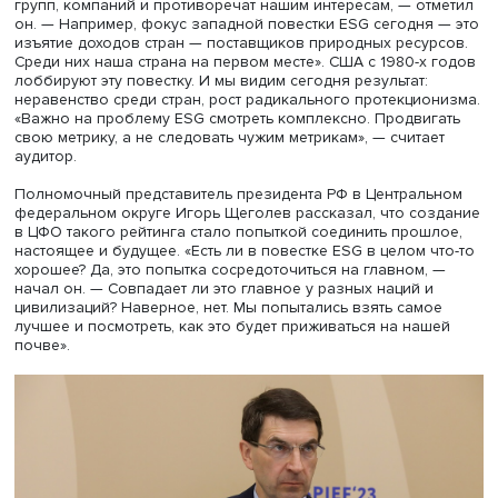
Дмитрий Зайцев, фото: Евгений Федосков / Фонд Росконгресс
Международные ESG-критерии в свое время были
анонсированы в качестве инструмента, позволяющего
оценить устойчивость развития компаний, напомнил ау
Счетной палаты РФ Дмитрий Зайцев. «Но в некоторых с
есть метрики, которые направлены на интересы опреде
групп, компаний и противоречат нашим интересам, — о
он. — Например, фокус западной повестки ESG сегодня
изъятие доходов стран — поставщиков природных ресу