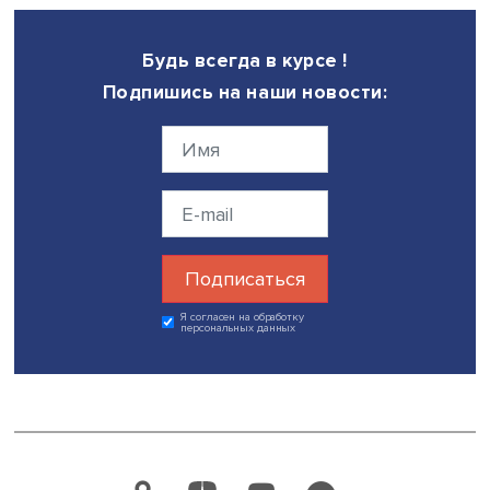
Александр Шохин, фото: Фонд Росконгресс
Президент НИУ ВШЭ, президент РСПП
Александр Шохи
полагает, что у каждого банка должны быть свои метри
оценки компаний-клиентов. «Но я думаю, что следующи
этапом мы не должны проводить это на жесткой основе
объяснил он. — Что нас вдохновляет в рейтинге, созда
ЦФО, — это ярко выраженная демографическая компон
Мне кажется, это выгодно отличает его от многих други
рейтингов».