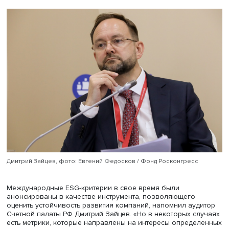
сфере. И в связи с тем, что идеи, которые продвигаются
последние годы под эгидой так называемого устойчив
развития, цели во многом идут вразрез с национальны
интересами России. В нашей стране мы, конечно, задум
о своей собственной концепции оценки устойчивости
бизнеса», — отметил ректор Вышки.
По словам Никиты Анисимова, некоторые критерии оце
скорректированы и внедрены в рейтинги. Например, ин
РСПП, Московской биржи, рейтингового агентства «Экс
РА», Аналитического кредитного рейтингового агентства
Национального рейтингового агентства и другие. На се
была представлена собственная концепция устойчивог
развития, разработанная и внедренная Центральным
федеральным округом, где предложили свой рейтинг. «В
году проект вышел за рамки ЦФО и приобрел федерал
масштаб», — пояснил Никита Анисимов.