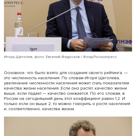
Среди них наша страна на первом месте». США с 1980-х
лоббируют эту повестку. И мы видим сегодня результат:
неравенство среди стран, рост радикального протекцио
«Важно на проблему ESG смотреть комплексно. Продви
свою метрику, а не следовать чужим метрикам», — счита
аудитор.
Полномочный представитель президента РФ в Централ
федеральном округе Игорь Щеголев рассказал, что со
в ЦФО такого рейтинга стало попыткой соединить прош
настоящее и будущее. «Есть ли в повестке ESG в целом 
хорошее? Да, это попытка сосредоточиться на главном,
начал он. — Совпадает ли это главное у разных наций 
цивилизаций? Наверное, нет. Мы попытались взять сам
лучшее и посмотреть, как это будет приживаться на на
почве».