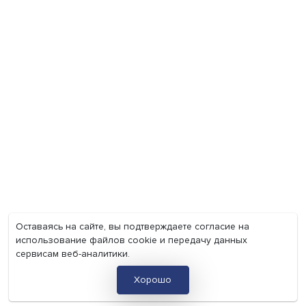
Мир
Наука
Образование
Мнения
Фотогалерея
Видеогалерея
Подкасты
О нас
Контакты
Политика конфиденциальности
Соглашение на обработку персональных данных
Точка зрения и мнения авторов статей не являются официа
позицией НИУ ВШЭ и могут не совпадать с ней