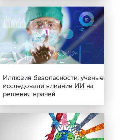
Новые инвестиции: подд
семей становится частью
бизнес-стратегий
,
ть
ения и
ИУ ВШЭ
ставил