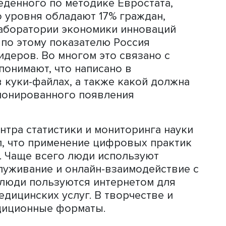
катерина Стрельцова
тв, не подключенных к интернету, счи
может отражать непонимание потенциа
 Также ученые отмечают неравенство
ющихся предиктором пользования
ть более глубокое понимание причин 
ть повседневные сетевые практики
 проведенного по методике Евростат
кого уровня обладают 17% граждан,