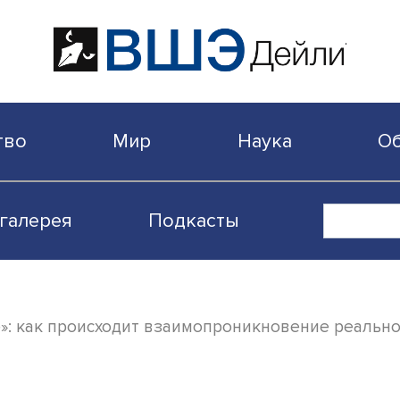
бщество
Мир
Наука
Видеогалерея
Подкасты
ажение»: как происходит взаимопроникнов