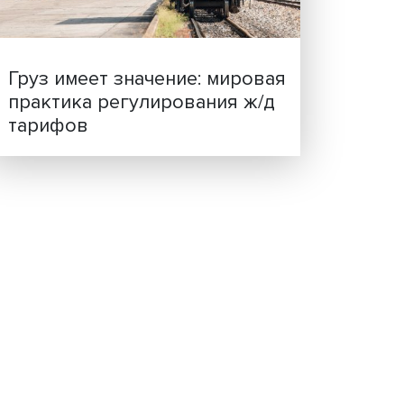
%,
ценности: в ЦенСИБ
о
завершилась летняя шко
.
очнила
Груз имеет значение: мир