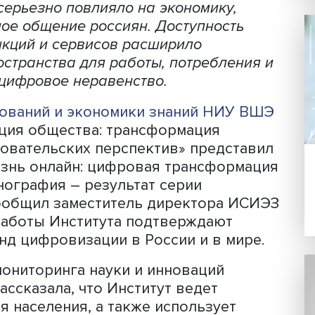
Фото: iStock
огий серьезно повлияло на экономику
дневное общение россиян. Доступнос
ых функций и сервисов расширило
го пространства для работы, потребл
осло и цифровое неравенство.
 исследований и экономики знаний Н
визация общества: трансформация
исследовательских перспектив» пред