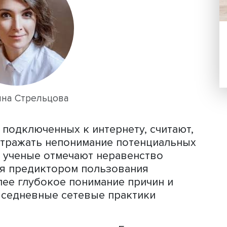
ступ к интернету, выросла с 63 до 88
зуются широкополосным доступом. П
ваний, 87% россиян выходят в сеть
жедневно.
ост неравенства в зависимости от
 и наличия цифровой инфраструктуры
т от уровня урбанизации региона, ут