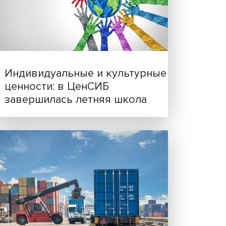
рмация
Иллюзия безопасности: 
исследовали влияние ИИ
 ИСИЭЗ
решения врачей
ире.
т
вают
чать и
ов
Индивидуальные и культ