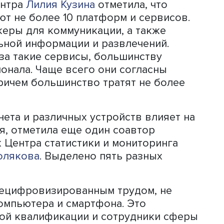
дник Лаборатории экономики инновац
ил, что по этому показателю Россия
тран-лидеров. Во многом это связано 
е все понимают, что написано в
ится в куки-файлах, а также какой д
есанкционированного появления
к Центра статистики и мониторинга 
очнил, что применение цифровых пр
ровне. Чаще всего люди используют
е обслуживание и онлайн-взаимодейс
 реже люди пользуются интернетом д
ния медицинских услуг. В творчестве
т традиционные форматы.