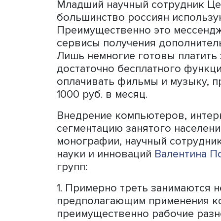
рассказал научный сотру
Евгений Попов
. Он отмет
существенно отстает от с
навыками безопасности: н
соглашениях и что содерж
быть реакция в случае н
персональных данных.
Младший научный сотрудни
и инноваций
Иван Юдин
ут
находится на умеренном у
дистанционное банковско
государством. Несколько
работы, общения и получе
спорте люди предпочитаю