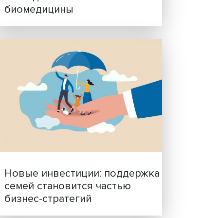
Гены, иммунитет и органо
ученые представили нов
исследования в области
биомедицины