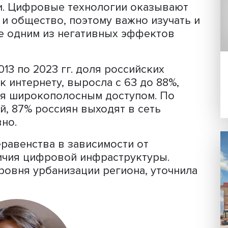
ю «Жизнь онлайн: цифровая трансфо
та монография – результат серии
ки, сообщил заместитель директора
л, что работы Института подтверждают
 тренд цифровизации в России и в м
ки и мониторинга науки и инноваций
цова
рассказала, что Институт ведет
вания населения, а также используе
истики. Цифровые технологии оказы
омику и общество, поэтому важно изу
тавшее одним из негативных эффект
.
о с 2013 по 2023 гг. доля российских