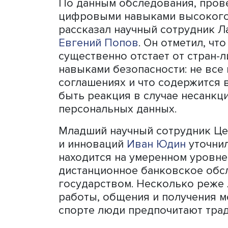
Е
Многие из 12% домохозяйс
что он им не нужен. Это 
преимуществ технологии.
цифровых навыков, явля
интернетом. Чтобы получи
последствий, важно изуча
россиян.
По данным обследования,
цифровыми навыками высо