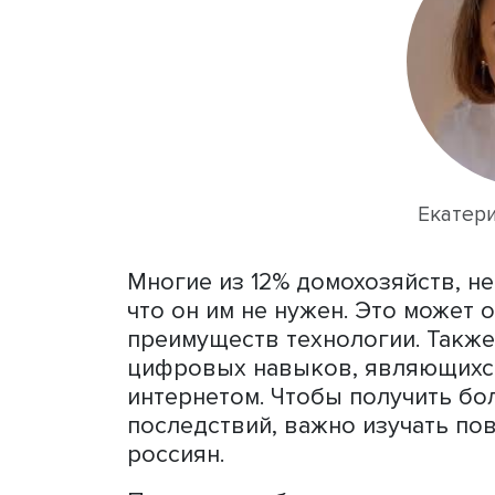
домохозяйств, имеющих до
причем большинство поль
данным последних обследо
каждый день или почти е
При этом фиксируется и р
отдаленности территорий
Разница во многом зависи
Екатерина Стрельцова.