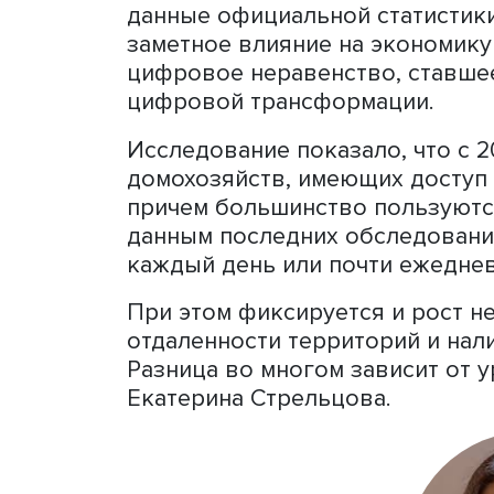
коллективную монографи
российского общества». Э
исследований ученых Выш
Павел Рудник
. Он отмети
устойчивый положительный
Директор Центра статисти
ИСИЭЗ
Екатерина Стрель
репрезентативные обследо
данные официальной стат
заметное влияние на экон
цифровое неравенство, с
цифровой трансформации
Исследование показало, чт