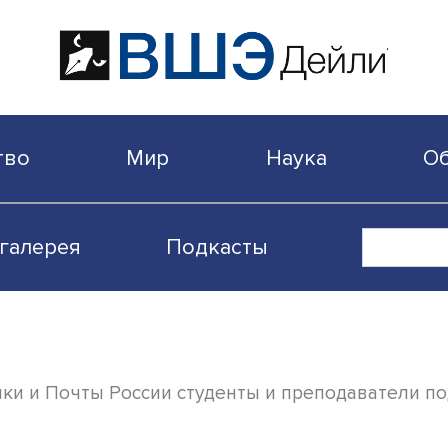
бщество
Мир
Наука
Видеогалерея
Подкасты