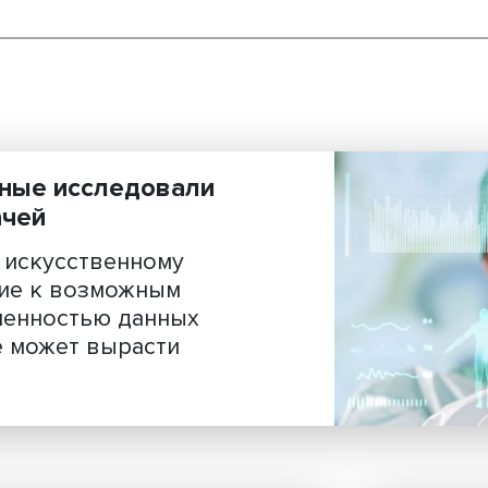
: ученые исследовали
я врачей
чей к искусственному
внимание к возможным
граниченностью данных
льтате может вырасти