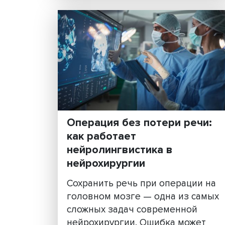
фильтров
Скорость разложения сигар
фильтров зависит от климат
активности почвенных
организмов и типа экосисте
Даже через три года они
сохраняют около 80%
первоначальной массы в ту
северной т......