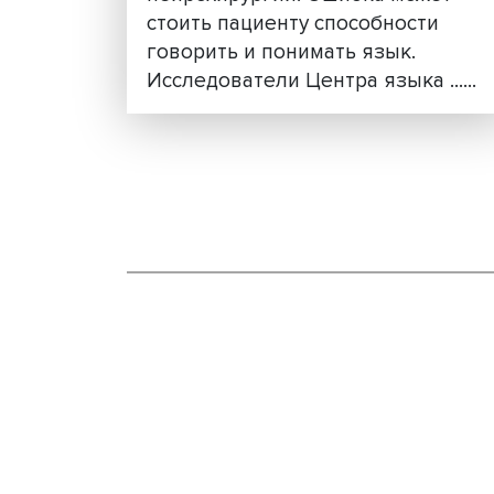
Операция без потери ре
как работает
нейролингвистика в
нейрохирургии
Сохранить речь при операц
головном мозге — одна из 
сложных задач современно
нейрохирургии. Ошибка мож
стоить пациенту способност