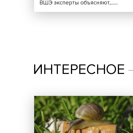
Новые инвестиции: под
частью бизнес-стратеги
Современные работодатели 
ответственность за решени
выпуске дайджеста Лаборат
ВШЭ эксперты объясняют,.....