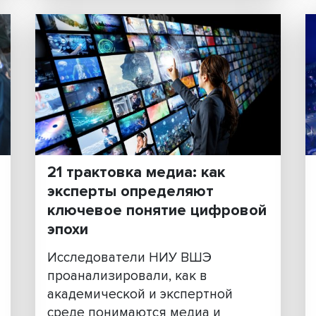
дореволюционной и
советской России
етных
а,
Историки из ведущих научн
центров России обсудили ф
мы.
общественного взаимодейс
— от Московского государст
позднего СССР. На конфере
ндре и
НИУ ВШЭ исследователи
продемонстрировали, что да...