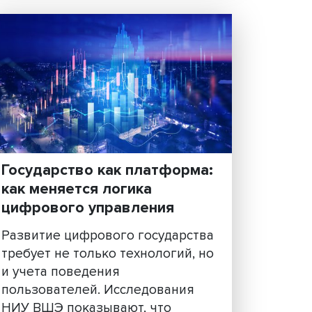
среде
Развитие искусственного
интеллекта ставит под вопро
ых
традиционные представления
ормы
ответственности и субъектнос
твия
Исследователи и практики на
ва до
круглом столе в Вышке обсуд
нции
этические риски, механи......
...