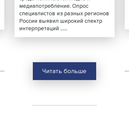
чи:
21 трактовка медиа: как
эксперты определяют
ключевое понятие цифр
эпохи
ии на
Исследователи НИУ ВШЭ
самых
проанализировали, как в
й
академической и экспертной
ет
среде понимаются медиа и
и
медиапотребление. Опрос