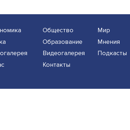
специалистов из разных рег
.....
России выявил широкий спе
интерпретаций ......
Читать больше