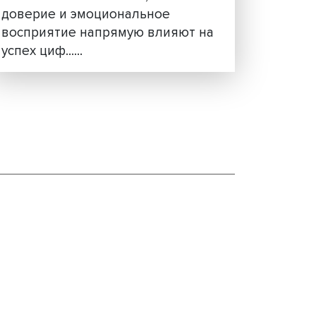
Государство как платфор
как меняется логика
овой
цифрового управления
Развитие цифрового государ
требует не только технологий
и учета поведения
пользователей. Исследовани
НИУ ВШЭ показывают, что
доверие и эмоциональное