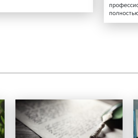
держка семей становится
й
все чаще разделяют с государством
е демографических задач. В новом
ории ответственного бизнеса НИУ
.