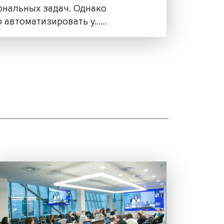
увольнениям — исследование НИ
ВШЭ
Около трети рабочих мест в российской
экономике потенциально могут
использовать технологии искусственно
интеллекта для выполнения части
профессиональных задач. Однако
полностью автоматизировать у......