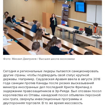
желающие присоединяться к ним, вынуждены изучать
санкционные режимы и перепроверять их, чтобы не под
под один из них.
Анастасия Лихачева полагает, что в ближайшие годы б
применяться смешивание политических и экономически
инструментов и что нарастающий масштаб мер повышае
вероятность экономических шоков. Одновременно
расширение использования санкций усилит стремление
экономических агентов смягчить их негативные последс
лоббирование интересов своих индустрий. Сами санкц
усложнятся, полагает декан, их цена возрастет, поэтому
одна страна не может быть уверена, что не подвергнетс
или иным односторонним воздействиям. У России и ее
союзников пока не получилось создать совместные
страховочные механизмы против санкций, констатиров
Анастасия Лихачева.