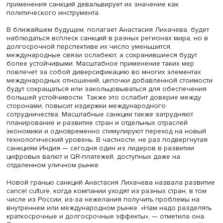
Фото: Михаил Дмитриев / Высшая школа экономики
Сегодня и региональные лидеры пытаются санкционир
другие страны, чтобы подтвердить свой статус крупной
державы. Например, Саудовская Аравия ввела в август
года санкции против Канады после резких высказыван
министра иностранных дел последней Христи Фриланд 
задержании правозащитников в Эр-Рияде. Был отозван
королевства из Оттавы, канадский посол объявлен пе
нон грата, свернуты инвестиционные программы и