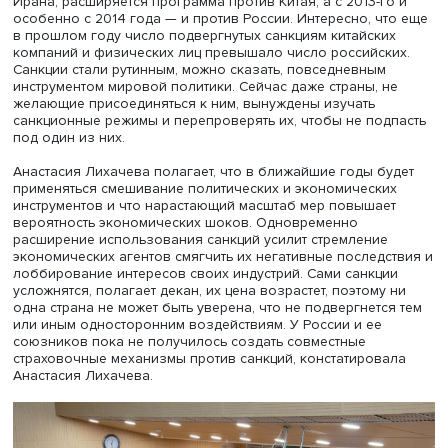
период они применялись редко и в ограниченном масш
Например, ключевой санкционной программой США в 1
годы был «список Клинтона» по борьбе с наркоторговл
были меры против «клуба наркобаронов», их приближе
компаний, заподозренных в связях с ними.
В 2000-е годы санкции переформатировали: в США бы
созданы финансовая разведка и специальные органы 
отслеживанию товарных и денежных потоков. Это
переформатирование совпало с ростом технологическ
возможностей для прослеживания международной
экономической деятельности и транзакций. Стало очев
что для санкционного давления на страну даже средне
военного и экономического потенциала или на
террористическую организацию недостаточно усилий о
государства, нужна коалиция. В 2010-е годы применени
санкций расширяется: усиливается прессинг в отношен
Ирана, расширяется программа против Китая, а с 2013-г
особенно с 2014 года — и против России. Интересно, ч
в прошлом году число подвергнутых санкциям китайски
компаний и физических лиц превышало число российск
Санкции стали рутинным, можно сказать, повседневным
инструментом мировой политики. Сейчас даже страны, 