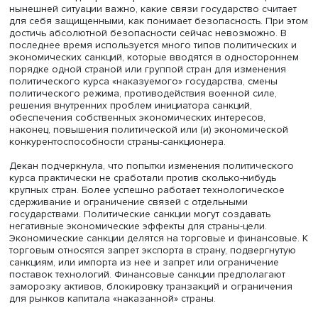
Анастасия Лихачева, фото: Михаил Дмитриев / Высшая школа
экономики
Развитые трансграничные связи создают одновременн
возможности для роста и риски возникновения санкций
нынешней ситуации важно, какие связи государство счи
для себя защищенными, как понимает безопасность. Пр
достичь абсолютной безопасности сейчас невозможно.
последнее время используется много типов политическ
экономических санкций, которые вводятся в одностор
порядке одной страной или группой стран для изменен
политического курса «наказуемого» государства, смен
политического режима, противодействия военной силе
решения внутренних проблем инициатора санкций,
обеспечения собственных экономических интересов,
наконец, повышения политической или (и) экономичес
конкурентоспособности страны-санкционера.