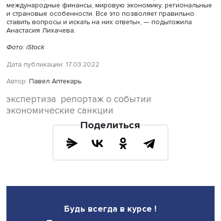
читерам и одновременно активизировать развитие
собственных НИОКР. В нынешней системе легче выжива
дороже сотрудничать.
В завершение лекции Анастасия Лихачева назвала три
наиболее распространенных мифа о санкциях. Во-перв
они не могут быть вечными, поскольку являются не
самоцелью, а лишь производным от задач безопасност
понимание международной безопасности и мер ее
обеспечения у государств и союзов не может быть
постоянным. Во-вторых, идеи, что санкции не наносят
существенного ущерба, Анастасия Лихачева назвала
«соблазнительным самообманом». Она считает также, ч
копирование прежних практик ухода от санкций и сниж
их влияния малоэффективно из-за быстрой смены
технологических укладов. Кроме того, не следует
рассчитывать на то, что при масштабных санкциях воз
«эффект проруби» — быстрой нормализации после
первоначального шока.
Санкции означают смену внешнеэкономической стратег
более точный и детальный прогноз запросов отечеств
промышленности на мировом рынке и внешних партне