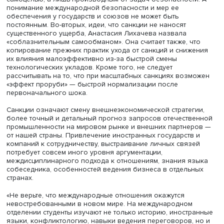
cancel culture, когда компании уходят из разных стран, в
числе из России, из-за нежелания получить проблемы 
внутреннем или международном рынке. «Нам надо разд
краткосрочные и долгосрочные эффекты», — отметила 
Первые могут казаться незначительными, но в длитель
перспективе санкции могут нанести существенный урон.
Другой задачей может стать разработка инструментов 
из-под санкций. Для отдельных товаров это не проблема
будущем ситуация может усложниться из-за глобальног
повышения прозрачности внешних поставок. Изучение
санкций и их влияния предполагает анализ их экономи
и социальных последствий, выделение сегментов эконо
слоев населения, которые могут пострадать вследствие
сокращения поставок определенных товаров и продукт
Также следует исследовать опыт Китая, Индии и Ирана 
уклонению от санкций и снижению их негативных
последствий, прежде всего по замещению и диверсиф
поставщиков. В частности, важную роль для обеспечен
поставок и обучения персонала могут сыграть точечны
связи с небольшими компаниями. Для закупки наибол
важных технологий придется доплачивать до 15–20% ст