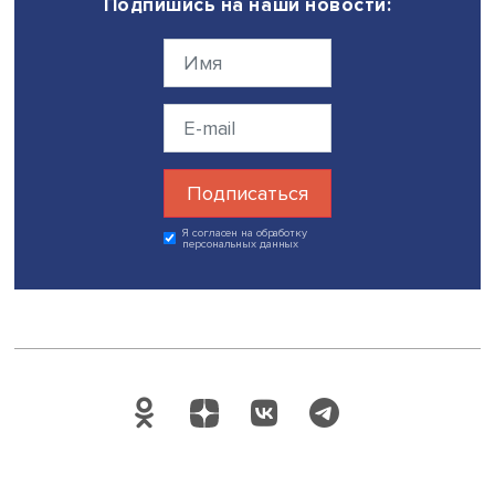
от нашей страны. Привлечение иностранных государств
компаний к сотрудничеству, выстраивание личных связ
потребует совсем иного уровня аргументации,
междисциплинарного подхода к отношениям, знания я
собеседника, особенностей ведения бизнеса в отдель
странах.
«Не верьте, что международные отношения окажутся
невостребованными в новом мире. На международном
отделении студенты изучают не только историю, иност
языки, конфликтологию, навыки ведения переговоров,
международные финансы, мировую экономику, регион
и страновые особенности. Все это позволяет правильн
ставить вопросы и искать на них ответы», — подытожила
Анастасия Лихачева.
Фото: iStock
Дата публикации: 17.03.2022
Автор:
Павел Аптекарь