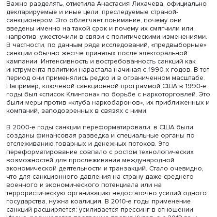
Декан подчеркнула, что попытки изменения политичес
курса практически не сработали против сколько-нибудь
крупных стран. Более успешно работает технологическ
сдерживание и ограничение связей с отдельными
государствами. Политические санкции могут создавать
негативные экономические эффекты для страны-цели.
Экономические санкции делятся на торговые и финансо
торговым относятся запрет экспорта в страну, подвергн
санкциям, или импорта из нее и запрет или ограничени
поставок технологий. Финансовые санкции предполага
заморозку активов, блокировку транзакций и огранич
для рынков капитала «наказанной» страны.
Важно разделять, отметила Анастасия Лихачева, офиц
декларируемые и иные цели, преследуемые страной-
санкционером. Это облегчает понимание, почему они
введены именно на такой срок и почему их смягчили ил
напротив, ужесточили в связи с политическими измене
В частности, по данным ряда исследований, «предвыбо
санкции обычно жестче принятых после электоральной
кампании. Интенсивность и востребованность санкций к
инструмента политики нарастала начиная с 1990-х годов