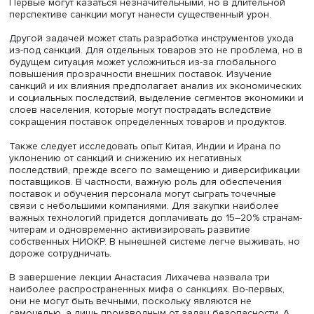
двусторонняя торговля. В то же время массовость
применения санкций девальвирует их значение как
политического инструмента.
В ближайшем будущем, полагает Анастасия Лихачева, 
наблюдаться всплеск санкций в разных регионах мира, 
долгосрочной перспективе их число уменьшится,
международные связи ослабеют, а сохранившиеся буду
более устойчивыми. Масштабное применение таких ме
повлечет за собой диверсификацию во многих элемент
международных отношений, цепочки добавленной стои
будут сокращаться или закольцовываться для обеспеч
большей устойчивости. Также это ослабит доверие меж
сторонами, повысит издержки международного
сотрудничества. Масштабные санкции также затрудняют
планирование и развитие стран и отдельных отраслей
экономики и одновременно стимулируют переход на н
технологический уровень. В частности, не раз подвергн
санкциям Индия — сегодня один из лидеров в развити
цифровых валют и QR-платежей, доступных даже на
отдаленном уличном рынке.
Новой гранью санкций Анастасия Лихачева назвала ра