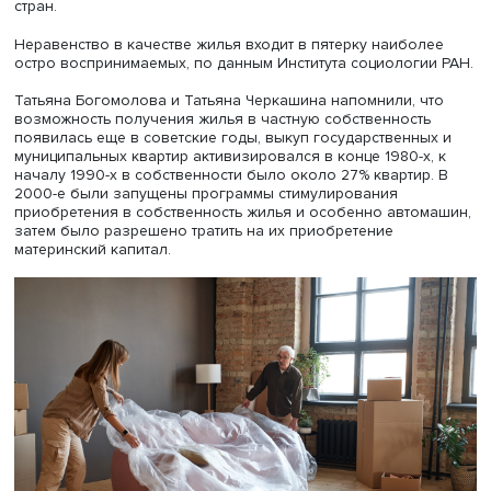
городского типа — с 8 до 7%, одновременно с 23 до 29
выросла доля бедных, живших в региональных центрах
Имущественный статус россиян
Заведующая отделом социальных проблем Института
экономики и организации промышленного производст
Сибирского отделения РАН Татьяна Богомолова и вед
научный сотрудник отдела этого института Татьяна Чер
представили доклад «Формирование нефинансового
богатства в России как результат реакции домохозяйств
институциональные возможности».
Авторы отмечают: неравенство по собственности в Рос
выше, чем по доходам, хотя и воспринимается менее ос
Коэффициент Джини, отражающий неравенство по дохо
колеблется в России в последние годы на уровне 0,4, т
как индекс неравенства нефинансовых богатств составл
по данным Credit Suisse, около 0,9, что сопоставимо с
данными по Бразилии и выше, чем в большинстве разв
стран.
Неравенство в качестве жилья входит в пятерку наибо