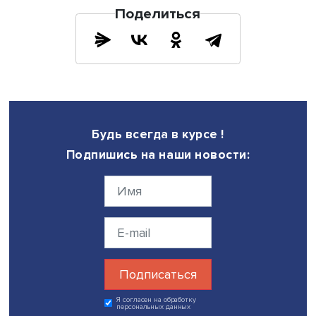
Фото: iStock
В ходе исследования авторы выяснили: оценка и воспр
неравенства, в том числе доступа к высшему образова
как справедливого или несправедливого значительно
воздействует на инвестиции в человеческий капитал. 
существенно чаще склонны инвестировать в него, если
считают доступ к высшему образованию справедливым
равным.
Напротив, представление о том, что хорошее образова
является привилегией богатых, следствием личных и
семейных связей как ключевой причины богатств,
дестимулирует инвестиции, подчеркнула Светлана Маре
«Возможно, хорошее образование воспринимается как
элитарное, и более половины считают доступ к высшем
образованию несправедливым», — сказала директор Ц
стратификационных исследований.