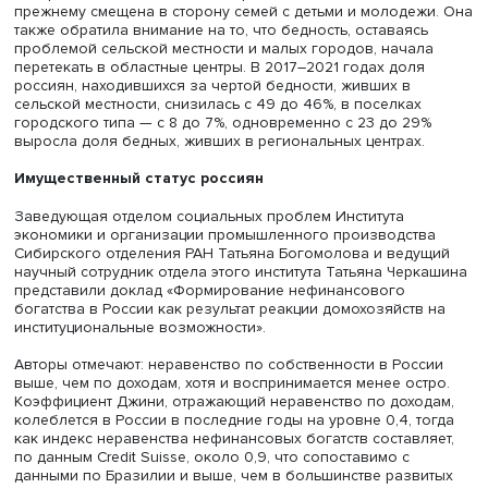
происходит с лагом после увеличения реальной.
Интересны изменения в настроениях разных групп нас
(вся выборка, официально и субъективно бедные).
Субъективно бедные реже говорят о вероятности выхо
бедности, хотя их доходы в 2021 году выросли, по данн
РМЭЗ, на 16% (у официально бедных — на 7%, по выбор
целом — на 15%).
Отсутствие благ ощущалось в разных группах примерн
одинаково: все стали тратить меньше денег на развлеч
что можно объяснить периодическим возобновлением
самоизоляции. Одновременно все категории выборки
отметили улучшение питания (крайне редко звучали ж
на отсутствие белковой пищи в течение недели).
Автор доклада отметила, что официальная бедность по-
прежнему смещена в сторону семей с детьми и молодеж
также обратила внимание на то, что бедность, оставаяс
проблемой сельской местности и малых городов, нача
перетекать в областные центры. В 2017–2021 годах дол
россиян, находившихся за чертой бедности, живших в
сельской местности, снизилась с 49 до 46%, в поселках