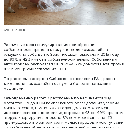
остро воспринимаемых, по данным Института социологи
Татьяна Богомолова и Татьяна Черкашина напомнили, 
возможность получения жилья в частную собственност
появилась еще в советские годы, выкуп государственн
муниципальных квартир активизировался в конце 1980-х
началу 1990-х в собственности было около 27% квартир
2000-е были запущены программы стимулирования
приобретения в собственность жилья и особенно авто
затем было разрешено тратить на их приобретение
материнский капитал.