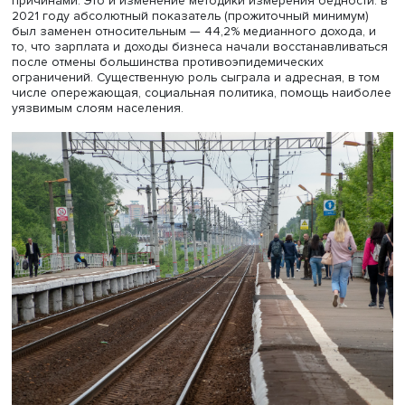
Росстата, а относительной — самоидентификация респо
опроса как бедного. Исследование подготовлено по 
РМЭЗ и Росстата за 2009–2021 годы и сфокусировано 
анализе данных 2019–2021 годов. Уровень бедности
снижался по данным обоих источников: с 16,8 до 10,8%
данным РМЭЗ и с 12,3 до 11% — по данным Росстата, при
2021-м результаты почти совпали.
По мнению автора доклада, снижение уровня официал
бедности во время пандемии было вызвано нескольки
причинами. Это и изменение методики измерения бедно
2021 году абсолютный показатель (прожиточный миним
был заменен относительным — 44,2% медианного доход
то, что зарплата и доходы бизнеса начали восстанавли
после отмены большинства противоэпидемических
ограничений. Существенную роль сыграла и адресная, 
числе опережающая, социальная политика, помощь на
уязвимым слоям населения.