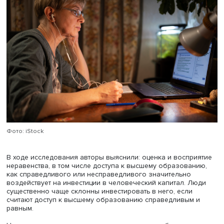
Института социальной политики НИУ ВШЭ
Светлана Мар
старшие научные сотрудники центра
Анастасия Каравай
Екатерина Слободенюк
презентовали доклад «Влияют 
представления о неравенстве на инвестиции в человеч
капитал? Опыт эмпирического анализа».
Светлана Мареева уточнила: речь пока идет о постанов
исследовательской проблемы, поскольку имеющиеся д
пока не позволяют полностью проверить гипотезы. Он
пояснила, что неравенства могут вызвать повышение
социальной напряженности, преступности, влиять на з
и поведение на микроуровне.
Светлана Мареева напомнила про метафору Бранко
Милановича, сравнившего неравенства с хорошим и п
холестерином: первый стимулирует развитие, второй за
социальные лифты. Восприятие неравенства воздейству
уровень доверия в обществе и возможности долгосро
планирования, в том числе инвестиции в человеческий
капитал.
Основываясь на данных РМЭЗ 2019 года, куда были
включены вопросы о неравенстве, Светлана Мареева,