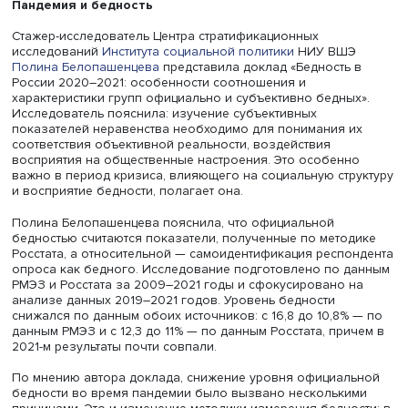
человеческий капитал. На одной из секций
XXIV Ясинск
(Апрельской) международной научной конференции
обс
особенности характеристик групп официально и субъек
бедных, формирование нефинансового богатства как
результат реакции домохозяйств на институциональные
возможности.
Пандемия и бедность
Стажер-исследователь Центра стратификационных
исследований
Института социальной политики
НИУ ВШ
Полина Белопашенцева
представила доклад «Бедность 
России 2020–2021: особенности соотношения и
характеристики групп официально и субъективно бедны
Исследователь пояснила: изучение субъективных
показателей неравенства необходимо для понимания 
соответствия объективной реальности, воздействия
восприятия на общественные настроения. Это особенн
важно в период кризиса, влияющего на социальную стр
и восприятие бедности, полагает она.
Полина Белопашенцева пояснила, что официальной
бедностью считаются показатели, полученные по мето