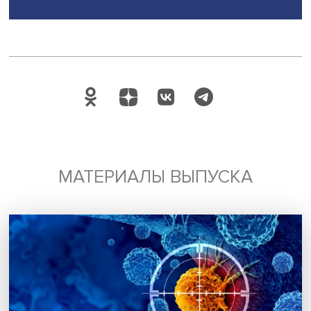
Результаты исследования подтвердили: вопрос о влиян
восприятия неравенства на инвестиции правомерен.
«Восприятие причин богатства как меритократических
положительно влияет на инвестиции в человеческий ка
а мнение, что богатство достигается социальными связ
отрицательно», — подытожила Светлана Мареева.
В секции был также заслушан доклад Светланы Мареев
Екатерины Слободенюк «Сверхбогатство в России: клю
характеристики и динамика группы».
Дата публикации: 24.04.2023
Автор:
Павел Аптекарь
экономика
социология
бедность
неравенство
Поделиться