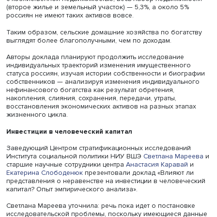
Фото: iStock
Различные меры стимулирования приобретения
собственности привели к тому, что доля домохозяйств,
живущих на собственной жилплощади, выросла к 2015 
до 83%, а 42% имеют в собственности землю. Собствен
автомобилем располагали в 2020-м 62% домохозяйств 
18% в конце существования СССР.
По расчетам экспертов Сибирского отделения РАН, раст
также доля домохозяйств с двумя и более квартирами 
машинами.
Одновременно растет и расслоение по нефинансовому
богатству. По данным комплексного обследования усл