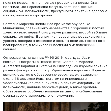
жизни Росстата, в 2013–2020 годах доля домохозяйств,
имеющих единственное жилье, выросла с 43 до 49%, пр
вторую квартиру имеют около 8% домохозяйств, еще 11%
преимущественно жители сел и малых городов, имеют у
с хозяйственной недвижимостью, весь набор недвижим
(второе жилье и земельный участок) — 5,3%, а около 5
россиян не имеют таких активов вовсе.
Таким образом, сельские домашние хозяйства по богат
выглядят более благополучными, чем по доходам.
Авторы доклада планируют продолжить исследование
индивидуальных траекторий изменения имущественног
статуса россиян, изучая истории собственности и биог
собственников — анализируя изменения индивидуальн
нефинансового богатства как результат обретения,
накопления, слияния, сохранения, передачи, утраты,
восстановления экономических активов на разных эта
жизненного цикла.
Инвестиции в человеческий капитал
Заведующий Центром стратификационных исследовани