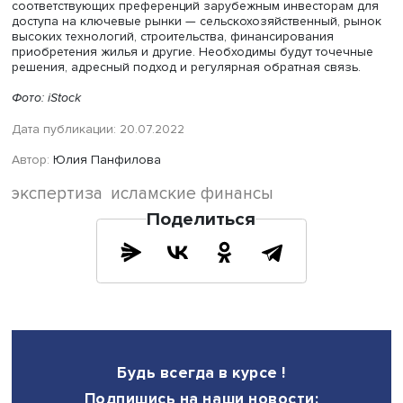
участников, чтобы можно было проследить результатив
различных видов сделок с разными видами активов,
эффективность институтов разного масштаба и формат
деятельности. Это необходимо еще и ввиду того, что се
исламских финансов охватывает как банки, так и
инвестиционные и финансовые компании. О страховом
секторе пока говорить рано, но вопрос создания рынк
исламского (взаимного) страхования со временем такж
необходимо будет обсуждать, включая и решения по
устранению ряда барьеров, прежде всего связанных с
требованиями к активам для размещения страховых ре
(которые сегодня представлены преимущественно в ви
процентных финансовых инструментов).
Во-вторых, нужно, чтобы при разработке нормативов
учитывался объем операций и виды сделок и, соответст
свойственные им риски. Ибо характер рисков, которым
подвержены исламские финансовые компании и ислам
банки, отличается от рисков обычных банков и
микрофинансовых организаций.
Наконец, важно, чтобы новый закон действительно бы
направлен на решение существующих проблем и устра