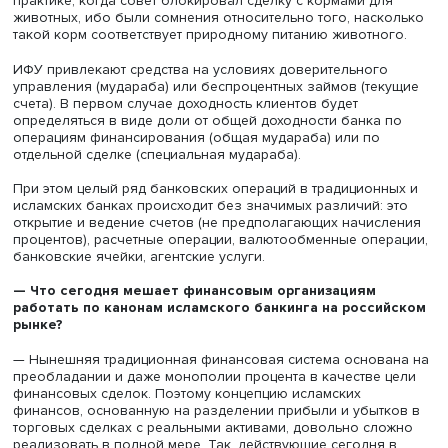
Также клиенты ИФУ могут привлекать инвестиционные
средства в свои проекты или бизнес через проектное
финансирование (мудараба) или участие в капитале
(мушарака) с разделением прибылей и рисков. ИФУ не 
финансировать какие-либо виды деятельности, могущи
повлечь за собой вред человеку, обществу или природ
Конкретные виды деятельности и рамки сделок опреде
совет по этическому комплаенсу, действующий при каж
таком учреждении (как правило, он может именоваться
шариатским советом). То есть это не только исключает
финансирование производства алкоголя, табака,
порноиндустрии, но, например, были кейсы в российск
практике, когда совет блокировал сделку с кормами дл
животных, ибо были сомнения относительно того, наск
такой корм соответствует природному питанию животно
ИФУ привлекают средства на условиях доверительного
управления (мудараба) или беспроцентных займов (тек
счета). В первом случае доходность клиентов будет
определяться в виде доли от общей доходности банка 
операциям финансирования (общая мудараба) или по
отдельной сделке (специальная мудараба).