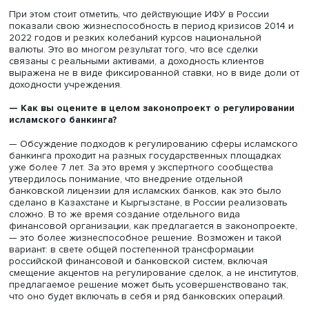
единичные сделки, наиболее известные из которых — 
зарубежные филиалы. При этом стоит отметить, что
заявленные исламские финансовые продукты банка
охватывают широкий спектр операций. Но пока массова
реализация невозможна без понятного регулирования
сферы.
Важным препятствием сегодня является практически п
исключение получателей исламского финансирования 
льготных программ. При этом инструменты государстве
поддержки, такие как субсидирование процентных ставо
чрезвычайно важны в приобретении жилья, финансир
малого бизнеса, субъектов сельского хозяйства.
Сегодня в таких программах могут участвовать
преимущественно получатели обычных кредитов, но не
участники сделок исламского финансирования.
Отдельная головная боль для участников сделок исла
финансирования — это эскроу-счета. Сегодня застройщ
может воспользоваться такими деньгами только через
банковской кредит, пусть и под символический процент.
участников исламского рынка это недопустимая сделка.