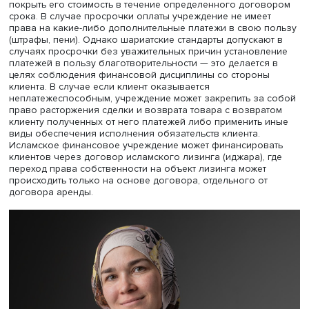
размещения финансовых ресурсов. Исламские финанс
учреждения (ИФУ) предоставляют финансирование кли
не в виде кредита под проценты, а на основе одной из
с реальными активами. Например, на условиях продажи
известной наценкой (в исламском банкинге эта сделка
именуется мурабаха), где клиент в момент подписания
договора становится собственником товара и обязан
покрыть его стоимость в течение определенного дого
срока. В случае просрочки оплаты учреждение не имее
права на какие-либо дополнительные платежи в свою 
(штрафы, пени). Однако шариатские стандарты допускаю
случаях просрочки без уважительных причин установл
платежей в пользу благотворительности — это делается
целях соблюдения финансовой дисциплины со сторон
клиента. В случае если клиент оказывается
неплатежеспособным, учреждение может закрепить за
право расторжения сделки и возврата товара с возвра
клиенту полученных от него платежей либо применить 
виды обеспечения исполнения обязательств клиента.
Исламское финансовое учреждение может финансиров
клиентов через договор исламского лизинга (иджара), 
переход права собственности на объект лизинга может
происходить только на основе договора, отдельного от