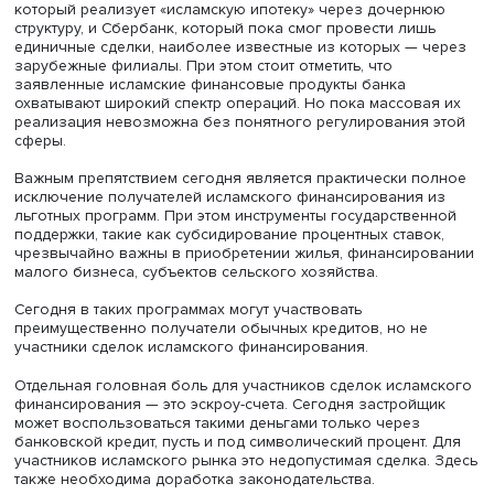
как правовых ограничений, так и отсутствия доверия со
стороны инвесторов, а также налоговый диспаритет в
операциях финансирования, когда речь идет о торговы
сделках. В результате клиенты, претендующие на получ
финансирования в ИФУ, сталкиваются с более дорогим
услугами, что делает нынешние ИФУ в России
неконкурентоспособными по сравнению с банками по
финансовым возможностям.
— Что показали попытки реализовать продукты
исламского банкинга российскими финансовыми
организациями?
— За последние 15–20 лет не менее 10 российских бан
предпринимали попытки выхода на рынок исламского
банкинга, но большинство из них, во многом ввиду
законодательных ограничений, касающихся банковски
операций, смогли реализовать не более одного продукт
основном это были карточные продукты. Сегодня услуг
этом сегменте предлагают только два банка — это «АК Б
который реализует «исламскую ипотеку» через дочерн
структуру, и Сбербанк, который пока смог провести лиш