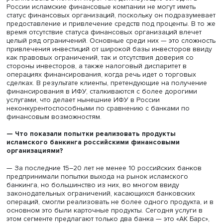
При этом целый ряд банковских операций в традиционн
исламских банках происходит без значимых различий: 
открытие и ведение счетов (не предполагающих начис
процентов), расчетные операции, валютообменные опе
банковские ячейки, агентские услуги.
— Что сегодня мешает финансовым организациям
работать по канонам исламского банкинга на росси
рынке?
— Нынешняя традиционная финансовая система основ
преобладании и даже монополии процента в качестве 
финансовых сделок. Поэтому концепцию исламских
финансов, основанную на разделении прибыли и убыт
торговых сделках с реальными активами, довольно сл
реализовать в полной мере. Так, действующие сегодня
России исламские финансовые компании не могут имет
статус финансовых организаций, поскольку он подразу
предоставление и привлечение средств под проценты. В
время отсутствие статуса финансовых организаций вле
целый ряд ограничений. Основные среди них — это сло
привлечения инвестиций от широкой базы инвесторов 