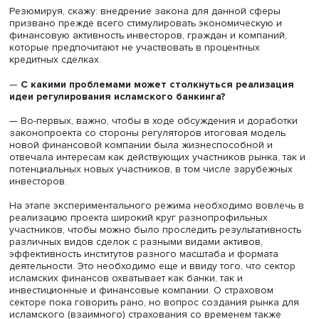
также необходима доработка законодательства.
При этом стоит отметить, что действующие ИФУ в Росси
показали свою жизнеспособность в период кризисов 2
2022 годов и резких колебаний курсов национальной
валюты. Это во многом результат того, что все сделки
связаны с реальными активами, а доходность клиентов
выражена не в виде фиксированной ставки, но в виде 
доходности учреждения.
— Как вы оцените в целом законопроект о регулиро
исламского банкинга?
— Обсуждение подходов к регулированию сферы исла
банкинга проходит на разных государственных площад
уже более 7 лет. За это время у экспертного сообществ
утвердилось понимание, что внедрение отдельной
банковской лицензии для исламских банков, как это б
сделано в Казахстане и Кыргызстане, в России реализо
сложно. В то же время создание отдельного вида
финансовой организации, как предлагается в законопр
— это более жизнеспособное решение. Возможен и та
вариант: в свете общей постепенной трансформации