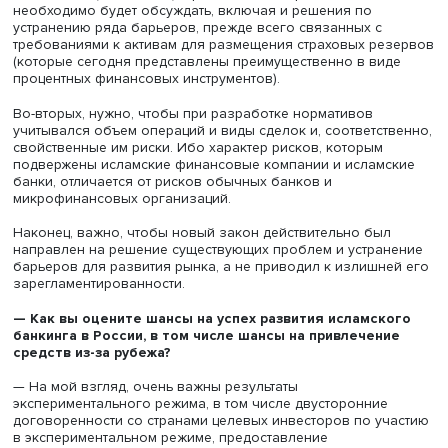
российской финансовой и банковской систем, включая
смещение акцентов на регулирование сделок, а не инст
предлагаемое решение может быть усовершенствовано 
что оно будет включать в себя и ряд банковских опера
Резюмируя, скажу: внедрение закона для данной сфер
призвано прежде всего стимулировать экономическую 
финансовую активность инвесторов, граждан и компани
которые предпочитают не участвовать в процентных
кредитных сделках.
—
С какими проблемами может столкнуться реализа
идеи регулирования исламского банкинга?
— Во-первых, важно, чтобы в ходе обсуждения и дораб
законопроекта со стороны регуляторов итоговая моде
новой финансовой компании была жизнеспособной и
отвечала интересам как действующих участников рынка,
потенциальных новых участников, в том числе зарубеж
инвесторов.
На этапе экспериментального режима необходимо вовл
реализацию проекта широкий круг разнопрофильных