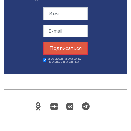
барьеров для развития рынка, а не приводил к излишн
зарегламентированности.
— Как вы оцените шансы на успех развития исламск
банкинга в России, в том числе шансы на привлечен
средств из-за рубежа?
— На мой взгляд, очень важны результаты
экспериментального режима, в том числе двусторонние
договоренности со странами целевых инвесторов по у
в экспериментальном режиме, предоставление
соответствующих преференций зарубежным инвестора
доступа на ключевые рынки — сельскохозяйственный, 
высоких технологий, строительства, финансирования
приобретения жилья и другие. Необходимы будут точе
решения, адресный подход и регулярная обратная связ
Фото: iStock
Дата публикации: 20.07.2022
Автор:
Юлия Панфилова