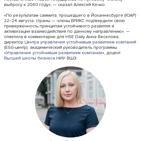
В рамках БРИКС есть отдельные рабочие группы, где
обсуждается зеленое финансирование и экологическа
повестка в целом,
рассказал
там же, в ЮАР, главный стр
ВЭБ.РФ Алексей Кечко. «Российский подход в том, что 
делаем “зеленое” не потому, что оно “зеленое”, а потом
это выгодно и инвестору, и нам, — подчеркнул он. — Мы
занимаемся экономически выгодными “квазизелеными
транзакционными проектами, чтобы улучшить ситуацию 
экологии здесь и сейчас, а не через 5–10 лет, когда у н
появятся деньги». По его словам, Россия уже перевып
свои обязательства по сокращению выбросов СО2 к 2
году, снизив их на 50%. «И я уверен, что мы выполним з
поставленные главой государства по нулевому чистому
выбросу к 2060 году», — сказал Алексей Кечко.
«По результатам саммита, прошедшего в Йоханнесбурге
22–24 августа, страны — члены БРИКС подтвердили сво
приверженность принципам устойчивого развития и
активизации взаимодействия по данному направлению»
отметила в комментарии для HSE Daily Анна Веселова,
директор
Центра управления устойчивым развитием ко
(ESG-центр), академический руководитель программы