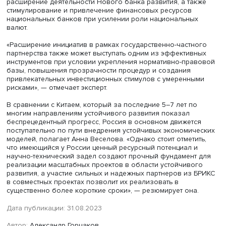
финансирования проектов с существенными социальн
эффектами, направленными на поддержку местных
сообществ, развитие инклюзивных и устойчивых
экономических моделей, борьбу с климатическими
изменениями, а также повышение прозрачности
корпоративных практик национальных компаний.
Реализация амбициозных совместных проектов в рамк
БРИКС при условии сохранения курса на устойчивость б
способствовать формированию новых условий
функционирования общества и бизнеса не только в ст
— членах БРИКС, но и за их пределами, таким образом
способствуя устойчивому экономическому развитию к
регионов (в частности, АТР, MENA), считает эксперт.
При этом с учетом необходимых объемов инвестиций д
финансирования таких проектов требуется внедрение 
финансовых технологий и решений, полагает Анна Вес
На ее взгляд, одним из ключевых драйверов реализац
проектов в области устойчивого развития может служи
расширение деятельности Нового банка развития, а та
стимулирование и привлечение финансовых ресурсов
национальных банков при усилении роли национальны