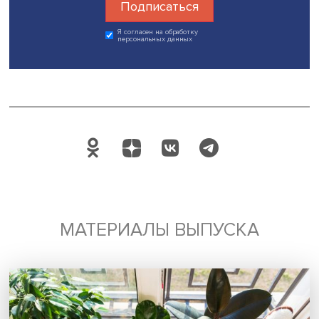
Автор:
Александр Горчаков
международное сотрудничество
БРИКС
устойчивое развитие
ESG
Поделиться
Будь всегда в курсе !
Подпишись на наши новости: