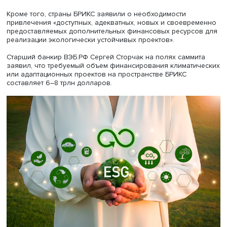
государствами поддержки развивающимся странам в в
обеспечения доступа к существующим и разрабатывае
технологиям и решениям для снижения выбросов, кот
позволят избежать, сократить и устранить парниковые г
также активизировать адаптационные действия в подхо
проблеме изменения климата», — говорится, в частности
итоговой декларации.
Кроме того, страны БРИКС заявили о необходимости
привлечения «доступных, адекватных, новых и своевр
предоставляемых дополнительных финансовых ресурс
реализации экологически устойчивых проектов».
Старший банкир ВЭБ.РФ Сергей Сторчак на полях самм
заявил, что требуемый объем финансирования климати
или адаптационных проектов на пространстве БРИКС
составляет 6–8 трлн долларов.