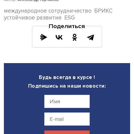
валют.
«Расширение инициатив в рамках государственно-частн
партнерства также может выступать одним из эффектив
инструментов при условии укрепления нормативно-пра
базы, повышения прозрачности процедур и создания
привлекательных инвестиционных стимулов с умеренн
рисками», — отмечает эксперт.
В сравнении с Китаем, который за последние 5–7 лет п
многим направлениям устойчивого развития показал
беспрецедентный прогресс, Россия в основном движет
поступательно по пути внедрения устойчивых экономич
моделей, полагает Анна Веселова. «Однако стоит отмети
что имеющийся у России ценный ресурсный потенциал 
научно-технический задел создают прочный фундамент
реализации масштабных проектов в области устойчиво
развития, а участие сильных и надежных партнеров из
в совместных проектах позволит их реализовать в
существенно более короткие сроки», — резюмирует она
Дата публикации: 31.08.2023