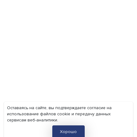
Экономика
Общество
Мир
Наука
Образование
Мнения
Фотогалерея
Видеогалерея
Подкасты
О нас
Контакты
Политика конфиденциальности
Соглашение на обработку персональных данных
Точка зрения и мнения авторов статей не являются официа
позицией НИУ ВШЭ и могут не совпадать с ней