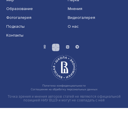
Индивидуальные и культурные ценности: в ЦенСИБ
завершилась летняя школа