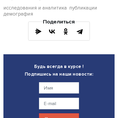
показывает, что поведенческие факторы, в том числе
неумеренное потребление крепкого, нередко
низкокачественного алкоголя в день рождения, станов
дополнительным аспектом, влияющим на растущее чис
утоплений, убийств, ДТП и других происшествий с лета
исходом.
Внешние причины гибели людей являются устранимыми,
часть формально «медицинских» причин смерти, в том ч
таких, как болезни органов дыхания, кровообращения 
пищеварения, тяжесть которых усугубляется неумерен
употреблением алкоголя и перееданием, подчеркиваю
авторы.
Избыточная смертность, связанная с днем рождения, т
разъяснений и информационной поддержки, превентив
мер, способных сократить потребление алкоголя и сни
вероятность рискованного поведения настолько, чтобы
рождения и смерти россиян реже совпадали или критич
сближались, резюмируют Александр Немцов и Тимур
Фаттахов.