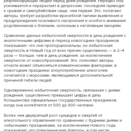
разложив входящие в него смерти на составляющие. И
изучение принесло ряд неожиданных результатов. В де
рождения на 48,3% по сравнению с буднями выросло ч
смертей при утоплении, хотя их общая доля невелика.
Примерно на 30% (с 19 до 25%) увеличилась доля
алкогольных отравлений, также выросло число убитых,
погибших на дорогах, при падениях и пожарах.
Кроме того, на день рождения приходится максимум
самоубийств, которые являются ключевыми среди вне
причин смерти (1310 за исследованный период против 1
алкогольных отравлений). Они же доминируют и по
продолжительности (25 дней). Рост их числа начинается
два месяца до дня рождения, снижается за 20 дней до 
резко увеличивается в этот день. Сложная динамика
самоубийств накануне дня рождения характерна не тол
для России, она отмечается, например, в Японии.
Среди причин роста числа суицидов авторы исследова
называют меланхолию — состояние, возникающее у
рефлексирующих людей перед днем рождения. Нередк
усиливается и перерастает в депрессию, последняя пр
к срывам и самоубийствам чаще, чем первая. Это, пола