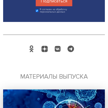
Фото: iStock
Дата публикации: 17.06.2022
Автор:
Павел Аптекарь
исследования и аналитика
публикации
демография
Поделиться
Будь всегда в курсе !
Подпишись на наши новости: