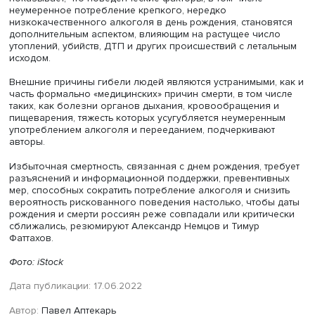
авторы, требует разработки врачебной тактики выявле
предупреждения тоскливого настроения и особого вн
родственников к близким, склонным к негативным эмоц
Сравнение данных избыточной смертности в день рожд
аналогичными цифрами в период новогодних праздни
показывает, что они пропорциональны, но избыточная
смертность в Новый год от всех причин существенно — 
раза — больше, чем в день рождения, за исключением
смертности от новообразований. Это, поясняют авторы
отчасти может объясняться климатическими факторами:
новогодние праздники злоупотребление алкоголем
сочетается с морозами, являющимися дополнительной
причиной гибели людей.
Одновременно избыточная смертность, связанная с дн
рождения, существенно превышает цифры в даты
большинства официальных государственных празднико
когда она колеблется от 500 до 800 человек.
Более чем двукратный рост суицидов и смертей от
алкогольного отравления по сравнению с будними дня
«обычными» праздниками, за исключением Нового год