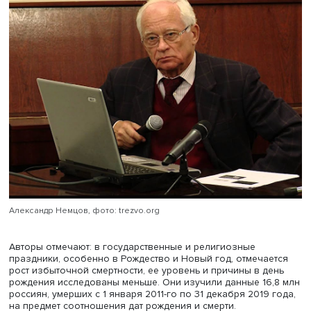
Фаттахов
изучили, как празднование дня рождения вли
избыточную смертность. Свое исследование они излож
статье «
Дни рождения как источник избыточной смертно
диагностический состав причин смерти
», опубликованн
журнале «Демографическое обозрение».