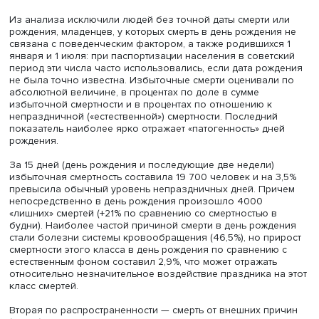
Александр Немцов, фото: trezvo.org
Авторы отмечают: в государственные и религиозные
праздники, особенно в Рождество и Новый год, отмеча
рост избыточной смертности, ее уровень и причины в д
рождения исследованы меньше. Они изучили данные 16
россиян, умерших с 1 января 2011-го по 31 декабря 2019
на предмет соотношения дат рождения и смерти.
Из анализа исключили людей без точной даты смерти 
рождения, младенцев, у которых смерть в день рождени
связана с поведенческим фактором, а также родившихс
января и 1 июля: при паспортизации населения в совет
период эти числа часто использовались, если дата рож
не была точно известна. Избыточные смерти оценивал
абсолютной величине, в процентах по доле в сумме
избыточной смертности и в процентах по отношению к
непраздничной («естественной») смертности. Последни
показатель наиболее ярко отражает «патогенность» дн
рождения.