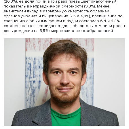
За 15 дней (день рождения и последующие две недели)
избыточная смертность составила 19 700 человек и на 
превысила обычный уровень непраздничных дней. Пр
непосредственно в день рождения произошло 4000
«лишних» смертей (+21% по сравнению со смертностью в
будни). Наиболее частой причиной смерти в день рожд
стали болезни системы кровообращения (46,5%), но пр
смертности этого класса в день рождения по сравнению
естественным фоном составил 2,9%, что может отражать
относительно незначительное воздействие праздника н
класс смертей.
Вторая по распространенности — смерть от внешних пр
(26,3%), ее доля почти в три раза превышает аналогич
показатель в непраздничной смертности (9,3%). Менее
значителен вклад в избыточную смертность болезней
органов дыхания и пищеварения (7,5 и 4,8%), превыше
сравнению с обычным фоном в будни составило 6,4 и 
соответственно. Неожиданно для себя авторы отметили
день рождения на 5,5% смертности от новообразований