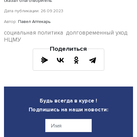
Важно, чтобы учреждения для пожилых людей не
становились чем-то средним между коммунальной квар
и больницей, уверен отец Симеон, а люди не находилис
обстановке, близкой к тюремной. Он рассказал о план
создания поселка для пожилых людей, имеющих отнош
РПЦ. «Мы призваны помочь близким и заботиться о них
чтобы старость была золотой порой передачи опыта и
перехода в вечность», — подытожил священнослужитель
Руководитель проектов Центра экономики инфраструкт
Арий Оконишников рассказал о применении механизм
государственно-частного партнерства (ГЧП) в создании
объектов социального обслуживания граждан. Сейчас,
сообщил он, правила распределения субсидий регион
усложнены, они создают риски отказа в их получении, 
финансового закрытия концессии и риски для владель
объекта, построенного по концессионному соглашению
Нынешний вариант участия в ГЧП по строительству и
модернизации социальных объектов, по его мнению, не
конкурентных преимуществ частным инвесторам по
сравнению с другими источниками вложений. Также дл
получения субсидий и одобрения проекта ГЧП необхо