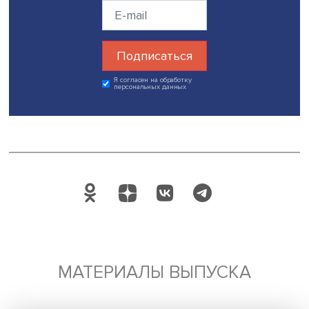
гарантии субъекта Федерации о содержании объекта п
реализации проекта партнерства и его присоединения 
инженерным сетям. Их отсутствие будет означать отказ 
удовлетворении заявки. Нынешние механизмы создан
социальных объектов с использованием ГЧП требуют
совершенствования и создания новых инструментов, в
частности формирования рынка активов долговременн
ухода, резюмировал Арий Оконишников.
Владелец пансионата для пожилых людей Ринат Манья
посетовал на чрезмерные требования контролирующи
инстанций, в частности МЧС, мешающие развитию учре
долговременного ухода.
Рамаз Ахметели добавил: работать нужно так, чтобы у
жилось подопечным, а не чиновникам и контролерам. 
хотят жить дома, наш посыл: давайте работать с МЧС, д
учреждениями, чтобы сделать более мягкими правила»,
сказал благотворитель.
Дата публикации: 26.09.2023
Автор:
Павел Аптекарь