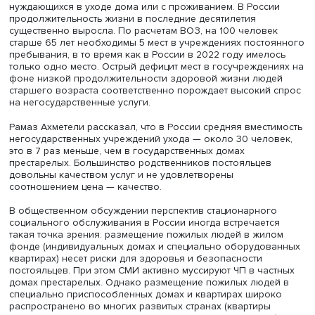
числе учреждений небольшой вместимости, способных
наилучшим образом обеспечить привычный образ жиз
постояльцев.
Президент благотворительного фонда «Национальная
лаборатория долговременного ухода», председатель с
Национальной ассоциации участников социального
обслуживания Рамаз Ахметели отметил, что старение
населения при ограниченных возможностях
здравоохранения приводит к росту числа людей,
нуждающихся в уходе дома или с проживанием. В Росс
продолжительность жизни в последние десятилетия
существенно выросла. По расчетам ВОЗ, на 100 челове
старше 65 лет необходимы 5 мест в учреждениях посто
пребывания, в то время как в России в 2022 году имел
только одно место. Острый дефицит мест в госучрежден
фоне низкой продолжительности здоровой жизни люд
старшего возраста соответственно порождает высокий
на негосударственные услуги.
Рамаз Ахметели рассказал, что в России средняя вмест
негосударственных учреждений ухода — около 30 чело
это в 7 раз меньше, чем в государственных домах