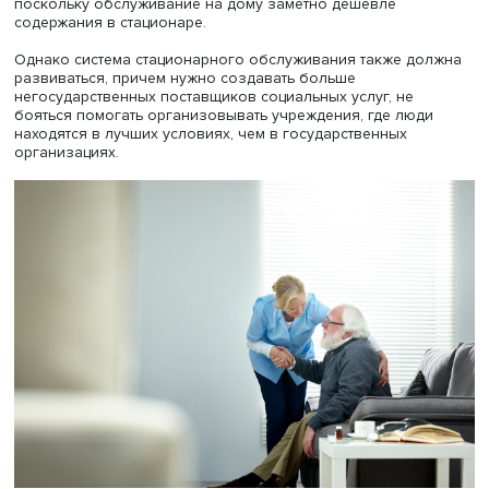
привлекается независимый оценщик. Только после его
положительного отзыва регион выплачивает грант
организатору. Таким образом повышается качество
расходования средств бюджета.
Сейчас в России насчитывается 11 таких проектов, 3 из 
уже реализованы. Например, один из них, в Челябинск
области, рассчитан на то, что часть постояльцев
психоневрологических интернатов (ПНИ) перейдут на
сопровождаемое проживание на дому, другие — на
самостоятельное проживание с сопровождением, а
большинство остающихся подопечных получат возмож
работать и улучшать качество жизни.
По мнению Дениса Бокова, перевод даже 10% постояль
отечественных ПНИ на сопровождаемое проживание
позволит сэкономить значительные средства. Например
Якутии ежемесячное содержание в ПНИ стоит 80 000 р
в месяц, сопровождаемое проживание — 60 000, а
самостоятельное проживание с сопровождением — 10 
рублей, причем человек начинает работать и платить на
Популярность сопровождаемого проживания растет.