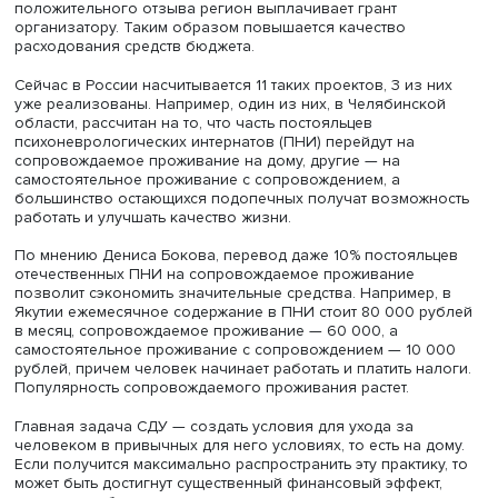
верификации — от самооценки до документального
подтверждения на основе саморегулирования, сформи
систему доброжелательного мониторинга с выдачей
рекомендаций от СРО. Итогом взаимодействия с госуда
должно стать законодательное закрепление термина «у
проживанием» с учетом особенностей сектора и
согласования стандартов. «Главный вопрос — стоит ли 
этим заниматься, нужно ли это обществу и инвесторам?
заострил тему Рамаз Ахметели.
Директор блока агента правительства — госкорпораци
ВЭБ.РФ Денис Боков напоминает, что в соответствии с
постановлением правительства от 2019 года инвестор 
привлечь средства регионального и федерального бю
на модернизацию зданий учреждений социального
обслуживания для реализации проектов социального
воздействия.
Основное отличие в подходе к проектам социального
воздействия состоит в том, что государство запрашива
конкретный эффект. Инвестор и организатор соглашаю
реализовать проект за собственные средства самостоя
или нанимая исполнителя, а для оценки эффекта