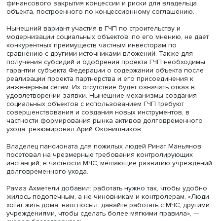
экспертизу качества услуг по уходу, выступать оптовым
покупателями услуг.
Уход за пожилыми выглядит обременительным, он созд
дополнительную нагрузку на медицину, говорит архима
Симеон (Томачинский). Однако почтение к родителям —
фундаментальный закон нынешнего человеческого
общежития, запечатленный в заповедях всех религий. 
мы хотим процветания, то нельзя не заботиться о старик
иначе не будет блага нам на земле», — обратился к ау
священник. По его убеждению, повышение
продолжительности жизни не должно делать старость
мучительной, завершающие годы жизни должны быть
радостными и полноценными. Он рассказал о примере
знакомого из Франции: его мать, пережив в возрасте с
80 лет смерть мужа, потеряла интерес к жизни, но его
знакомый нашел ей дом совместного проживания, где 
чувствуют себя как дома, там работают кружки, есть бас
На новом месте, рассказал священник, она преобразил
сейчас в возрасте около 90 лет полна сил и желания ж
интересно общается и проводит время со сверстниками