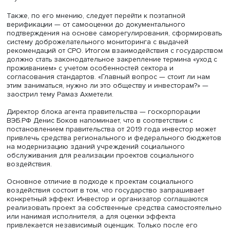
ситуации негосударственные учреждения ухода
малопривлекательны для институциональных инвесторо
порождает недостаток ресурсов для их развития. Сейча
расчетам Рамаза Ахметели, себестоимость ухода за
подопечным в небольшом учреждении составляет окол
000 рублей в месяц, а средняя цена платежеспособног
спроса — всего 40 000 рублей. Как следствие,
негосударственные учреждения редко работают по пра
порождая большой серый сегмент на рынке ухода.
Один из способов сблизить себестоимость ухода и
платежеспособный спрос состоит в оптимизации структ
расходов и пересмотре стандартов. Для сокращения ра
требуется более точное понимание, какой именно уход
требуется отдельным подопечным, чтобы разделить его
медицинский и общий, уточнить минимально необходи
уровень социального и бытового сопровождения. Для
повышения качества ухода не менее важно, подчеркну
эксперт, обеспечить качественную подготовку персонал
дополняющую профессиональные навыки ценностями
служения.
Также, по его мнению, следует перейти к поэтапной