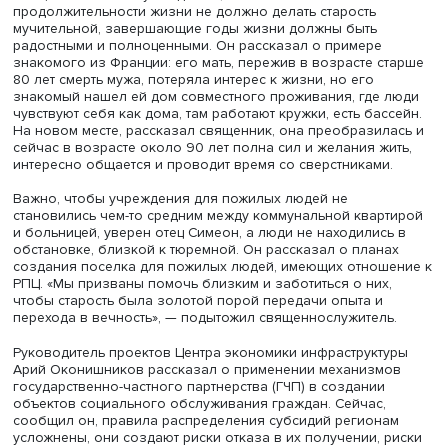
Фото: iStock
Вице-президент саморегулируемой организации
«Национальная ассоциация негосударственных пенсио
фондов» Алексей Денисов отметил, что теперь фонды м
заниматься не только пенсионным обеспечением, но и
агентской деятельностью. Поэтому НПФ заинтересовал
темой долговременного ухода — клиентам фондов час
нужны не столько деньги, сколько определенные услуги
клиент фонда просит направить его сбережения на
предоставление ухода на дому или в частном учрежден
НПФ выступают агентами таких учреждений, то в интере
фонда уберечь подопечного от мошенников и риска п
средств. Фонды могут совместно проводить анализ и