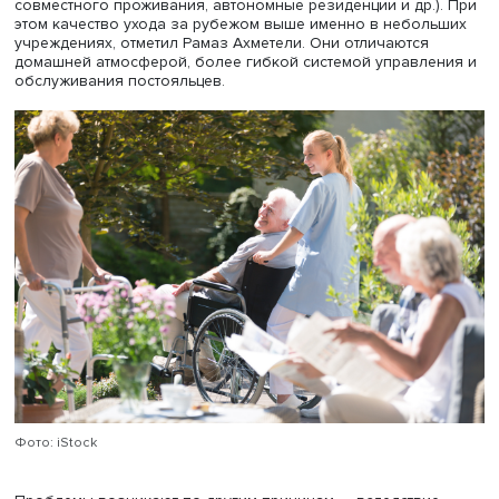
престарелых. Большинство родственников постояльцев
довольны качеством услуг и не удовлетворены
соотношением цена — качество.
В общественном обсуждении перспектив стационарног
социального обслуживания в России иногда встречает
такая точка зрения: размещение пожилых людей в жил
фонде (индивидуальных домах и специально оборудов
квартирах) несет риски для здоровья и безопасности
постояльцев. При этом СМИ активно муссируют ЧП в ча
домах престарелых. Однако размещение пожилых люде
специально приспособленных домах и квартирах широ
распространено во многих развитых странах (квартиры
совместного проживания, автономные резиденции и др.
этом качество ухода за рубежом выше именно в небол
учреждениях, отметил Рамаз Ахметели. Они отличаются
домашней атмосферой, более гибкой системой управл
обслуживания постояльцев.