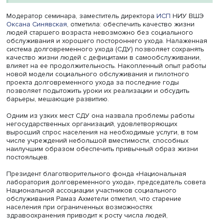
контексте регулирования, инвестиционной
привлекательности и социального воздействия». Се
организован совместно с бизнес-форумом
«Национальная лаборатория долговременного ухода
Национальной ассоциацией участников социального
обслуживания (НАСО).
Модератор семинара, заместитель директора
ИСП
НИУ 
Оксана Синявская
, отметила: обеспечить качество жиз
людей старшего возраста невозможно без социальног
обслуживания и хорошего постороннего ухода. Налаж
система долговременного ухода (СДУ) позволяет сохра
качество жизни людей с дефицитами в самообслуживан
влияет на ее продолжительность. Накопленный опыт р
новой модели социального обслуживания и пилотного
проекта долговременного ухода за последние годы
позволяет подытожить уроки их реализации и обсудить
барьеры, мешающие развитию.
Одним из узких мест СДУ она назвала проблемы рабо
негосударственных организаций, удовлетворяющих
выросший спрос населения на необходимые услуги, в 