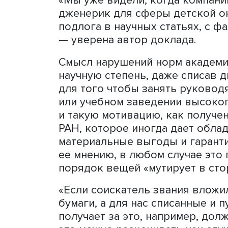
научных разработок в нек
авторитет.
«Например, российские н
признаются за рубежом. Де
опубликована ложная инфо
неадекватные управленчес
что появятся лекарства, 
подобная ситуация достат
Кулешова.
«Мы уже видели, когда к
дженерик для сферы детск
подлога в научных статья
— уверена автор доклада.