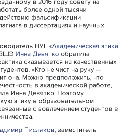
ачилась тенденция, показывающая
бальной проблемы списывания научн
известные в своих кругах люди стали
степеней, уходить с управленческих
я оптимизма появился. Если до 2017 г
актики регистрации научных статей, т
аучных публикаций инициирует практи
атей — отзыва текста (статьи) от
детельствует о том, что публикация
статки или ошибочные данные, кото
 ретрагирование проводится с целью
ублирования публикаций, плагиата,
ересов, которые могли повлиять на
и рекомендации по их использованию