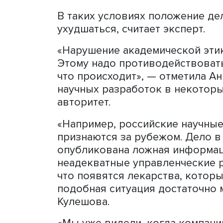
производство фальшивых 
содержащих плагиат, при
«диссеродельные фабрики
которых по несколько со
«мусорные журналы», опуб
На сегодняшний день реч
диссертаций с плагиатом 
этики. Среди них есть ра
институтов, сотрудников 
В таких условиях положен
ухудшаться, считает экспе
«Нарушение академической
Этому надо противодейств
что происходит», — отмет