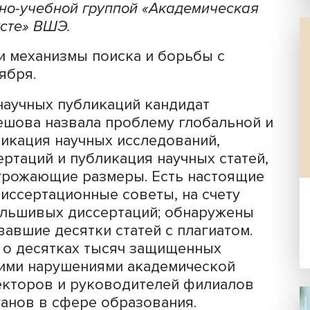
аучных работ можно назвать угрожа
оявились поводы для оптимизма. Такие
основании доклада председателя Сов
 Анны Кулешовой, который она прочла
 научно-учебной группой «Академиче
контексте» ВШЭ.
тика и механизмы поиска и борьбы с
5 октября.
тике научных публикаций кандидат
а Кулешова назвала проблему глобал
альсификация научных исследований,