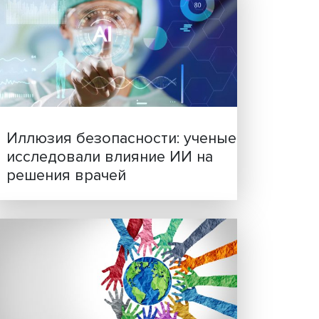
атей,
оящие
ту
Новые инвестиции: подд
жены
семей становится частью
ом.
бизнес-стратегий
й
алов
ь.
ать,
нке