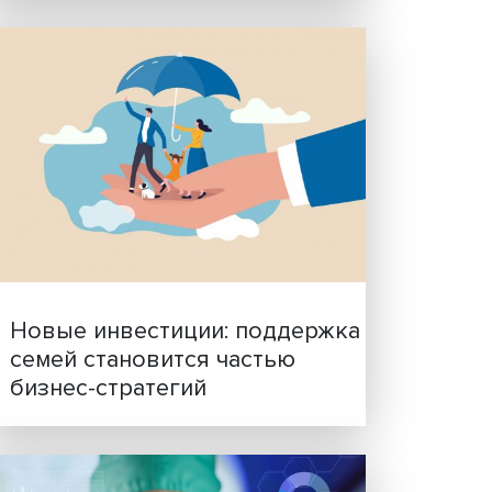
Гены, иммунитет и органо
ющим,
ученые представили нов
исследования в области
ета по
биомедицины
 на
ская
ьной и