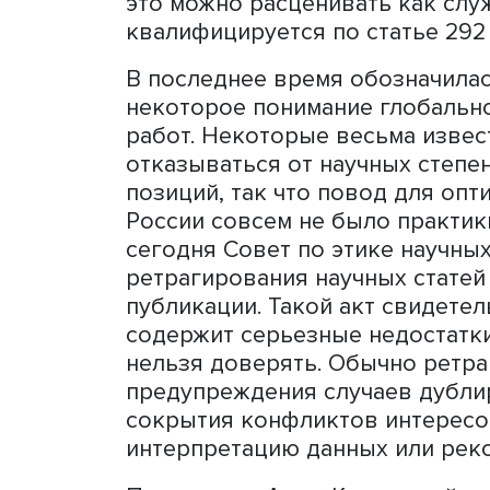
Смысл нарушений норм ака
научную степень, даже сп
для того чтобы занять ру
или учебном заведении вы
и такую мотивацию, как п
РАН, которое иногда дае
материальные выгоды и га
ее мнению, в любом случа
порядок вещей «мутирует 
«Если соискатель звания 
бумаги, а для нас списанн
получает за это, например
это можно расценивать ка
квалифицируется по статье