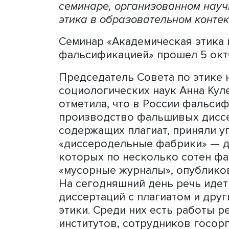
Масштаб фальсификаций н
хотя в последнее время п
выводы можно сделать на 
этике научных публикаций
семинаре, организованном
этика в образовательном 
Семинар «Академическая э
фальсификацией» прошел 
Председатель Совета по э
социологических наук Анн
отметила, что в России ф