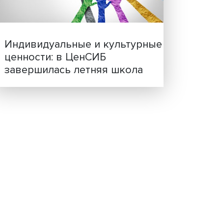
а
Иллюзия безопасности: 
исследовали влияние ИИ
решения врачей
удом
х
иняты
ому,
 И
щий
с
аний»,
Индивидуальные и культ