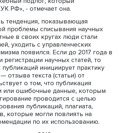
демической этики в том, чтобы полу
исав диссертацию, пойдя на подлог да
ководящий пост в авторитетной комп
сокого уровня. Нельзя списывать со 
олучение пожизненного звания акаде
т обладателю весьма существенные
рантии, говорит Анна Кулешова. Одна
е это преступление, поскольку такой
в сторону коррупции».
вложил в свою диссертацию пустые л
ые и пустые листы — одно и то же, и
, должность ректора престижного вуз
к служебный подлог, который
 292 УК РФ», - отмечает она.