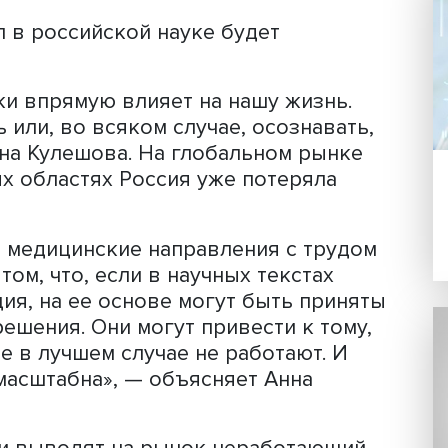
диссертаций и публикация научных ст
няли угрожающие размеры. Есть наст
» — диссертационные советы, на сче
тен фальшивых диссертаций; обнару
ликовавшие десятки статей с плагиат
ь идет о десятках тысяч защищенных
и другими нарушениями академическо
боты ректоров и руководителей фили
госорганов в сфере образования.
ие дел в российской науке будет
рт.
 этики впрямую влияет на нашу жизн
овать или, во всяком случае, осознав
ила Анна Кулешова. На глобальном ры