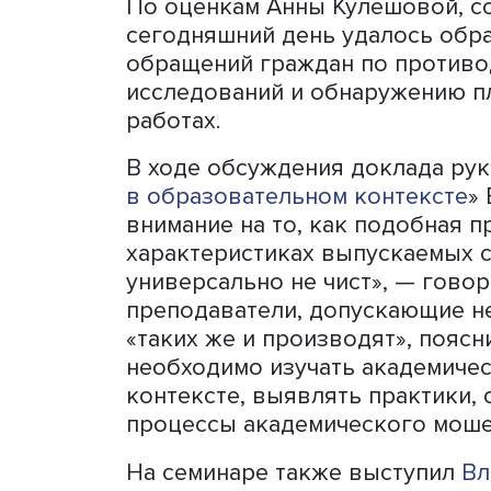
В последнее время обозн
некоторое понимание гло
работ. Некоторые весьма 
отказываться от научных 
позиций, так что повод дл
России совсем не было пр
сегодня Совет по этике н
ретрагирования научных ст
публикации. Такой акт сви
содержит серьезные недо
нельзя доверять. Обычно
предупреждения случаев д
сокрытия конфликтов инт
интерпретацию данных ил