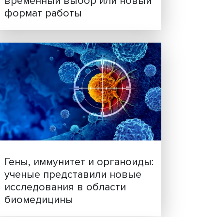
Платформенная занятост
временный выбор или н
формат работы