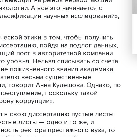
оторых областях Россия уже потерял
аучные медицинские направления с тр
ло в том, что, если в научных текста
рмация, на ее основе могут быть пр
кие решения. Они могут привести к т
которые в лучшем случае не работают.
очно масштабна», — объясняет Анна
омпании выводят на рынок неработаю
ой онкологии. А все это начинается 
х, с фальсификации научных исследов