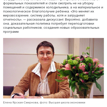
Дискуссант, заведующая
Международной лабораторие
исследований социальной интеграции
ВШЭ
Елена Ярска
Смирнова
, назвала идею доказательной социальной
политики привлекательной. Она напомнила, что в посл
годы возник значительный кластер негосударственных
поставщиков социальных услуг, что вызвало необходи
оценки качества и эффективности их работы. «Доказат
социальная политика становится чашей Грааля, неким
идеальным образом политики, строящейся на основе с
объективных доказательств по контрасту с политикой,
основанной на идеологии, ценностях, здравом смысле 
интуиции», — образно прокомментировала Ярская-Смир
Однако, отметила она, не все поддается классификации
возникают вопросы к источникам, качеству и объему д
необходимых для принятия решений.
При формировании доказательной СП возникает вопро
должны ли ученые выполнять заказы государства на
получение фактов и знаний или им следует поддержива
линию на независимость исследований. Ярская-Смирно
привела пример внедрения доказательной социальной
политики в работу с малообеспеченными семьями с дет