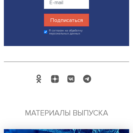
соблюдать эти меры, от чего, в свою очередь, зависела
скорость распространения пандемии COVID-19 в разны
странах.
Модератор семинара, ведущий научный сотрудник ИСП
Светлана Бирюкова, отметила, что применение
квазиэкспериментальных методов в социальной полити
пилотные проекты с выделением целевой и контрольно
групп могут создавать риски и социальное напряжение.
Дата публикации: 10.08.2022
Автор:
Павел Аптекарь
экспертиза
социальная политика
Поделиться