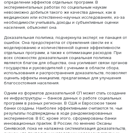
Оксана Синявская напомнила, что Майкл Кремер, Абхи
Банерджи и Эстер Дюфло удостоились Нобелевской пр
по экономике в 2019 году как раз за разработку
экспериментальных методов снижения бедности. Други
примером доказательной СП она назвала длительное
рандомизированное исследование партнерства медсес
семьи в США. Оно выявило снижение жестокого обращ
детьми, материнской судимости и улучшение развития д
Затем программа использовалась в других странах, но 
результаты, например, в Великобритании оказались скр
что поставило вопрос учета национальных контекстов.
Россия начала использовать доказательную СП позже,
позволяет учесть накопленный опыт и осмыслить слож
ее применения. Ключевыми барьерами Оксана Синявск
назвала подвижность изменений, комплексность резул
социальной политики и связанные с этим сложности в
определении эффектов отдельных программ. В
экспериментальных работах по социальным наукам
невозможно добиться такого же качества данных, как 
медицинских или естественно-научных исследованиях, 
необходимости учитывать доходы и субъективные оцен
населения, объясняет она.