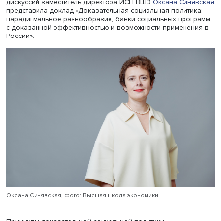
социальных программ в разных регионах.
Институт социальной политики
(ИСП) ВШЭ организовал 
рамках стратегического проекта «Социальная политика
устойчивого развития и инклюзивного экономическог
роста» серию дискуссий «Доказательный подход в соци
политике: pro et contra». На первом семинаре в рамках 
дискуссий заместитель директора ИСП ВШЭ
Оксана Син
представила доклад «Доказательная социальная полити
парадигмальное разнообразие, банки социальных про
с доказанной эффективностью и возможности примене
России».