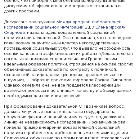
Доказательная политика, подчеркнула эксперт, не пана
ошибок. Она предостерегла от стремления свести ее к
моделированию и количественной оценке эффективнос
отдельных программ, а также к оптимизации расходов. 
всех сложностях доказательная социальная политика
является благом для общества, она усиливает связи о
государства и руководителей с учеными в области сбор
использования и распространения доказательств, поз
оценить эффекты инициатив, предлагаемых для улучше
благосостояния населения.
Одним из форматов доказательной СП может стать соз
ее инфраструктуры — банков данных о работе социаль
программ в разных регионах. В США и Евросоюзе таки
банки созданы. Наиболее эффективными считаются те,
результаты подтверждены в ходе рандомизированных
экспериментов. В ЕС, кроме этого, сформированы банк
инновационных практик. В России, по мнению Оксаны
Синявской, пока не налажена систематизация доказател
оценок, что приводит к многолетним малорезультативн
дискуссиям об эффективности материнского капитала и
других программ.