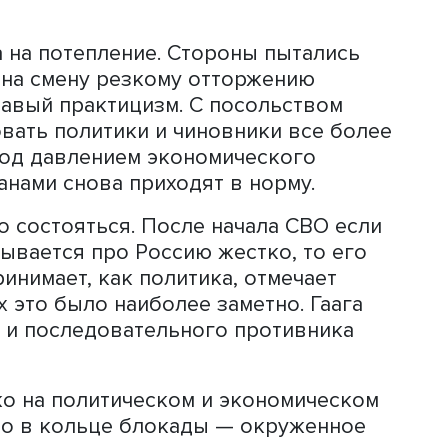
 областью потерпел катастрофу
следовавший по маршруту Амстердам 
андов это стало шоком, после котор
 на business as usual с Россией,
игер.
ь в скорби: realpolitic оказалась чем
нностей стала реальной, как никогда
на стала лидером санкционного давле
тики заняли самую жесткую в Европе
еский блок робко пытался сохранить
 предложения выглядели скорее как
илось давление на российский бизнес
шение строительства “Северного пото
ядчики так и не смогли до конца вып