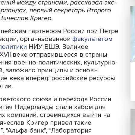
Фото: iStock
ала одним из первых европейских парт
время Нидерланды стали хабом для кр
ходящих на международные рынки. Од
пают лидером санкционного дискурса.
отношений между странами, рассказал
в Нидерландах, первый секретарь Вто
ссии Вячеслав Кригер.
 европейским партнером России при
р на лекции, организованной
факульт
овой политики
НИУ ВШЭ. Великое
рем в XVII веке отправившееся в стр
новления военно-политических, куль