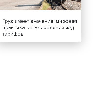
ценности: в ЦенСИБ
сещала
завершилась летняя шко
ов
тельно
тнером
паниям
а
ыва
Груз имеет значение: мир