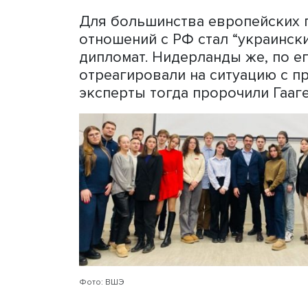
бизнеса двух стран. Росс
Амстердаме свой филиал,
Олимпийские Игры в Сочи
сельского хозяйства, здр
экономики обменивались 
К началу 2014 года насел
относились к России, Ко
России в Европе и вторы
было доверено строительс
россияне планировали рас
Роттердама.
Для большинства европей
отношений с РФ стал “укра
дипломат. Нидерланды же,