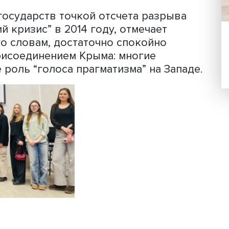
ийский Эрмитаж в 2009 году открыл в
 королевская семья Нидерландов по
, представители промышленности,
авоохранения и многих других сектор
опытом.
ение и власти Нидерландов благожела
ролевство было первым торговым пар
м в мире. Именно нидерландским ком
тво газопровода “Северный поток”, 
ширять свое присутствие в порту
ских государств точкой отсчета разр
инский кризис” в 2014 году, отмечает
 по его словам, достаточно спокойно