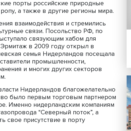
связей, заложило принципы и основы
 многие века вперед: российские ре
ехнологии.
вала Советского союза и перехода Ро
ь развития Нидерланды стали хабом д
сийских компаний, стремящихся выйти
мер Вячеслав Кригер привел такие
Яндекс”, “Альфа-банк”, “Лаборатория
ерландские порты российские природ
 в Европу, а также в другие регионы
 усиления взаимодействия и стремил
и культурные связи. Посольство РФ, 
ремя выступало связующим хабом для