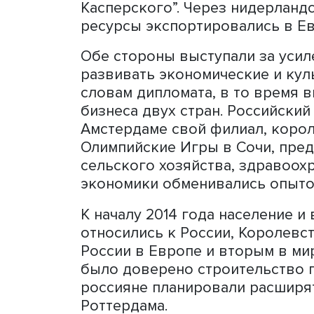
экономических и научных 
взаимоотношений стран на
в обмен на голландские т
Уже в XXI веке после раз
на капиталистический пут
большого количества рос
европейский рынок. В при
компании как “Газпром”, “
Касперского”. Через нид
ресурсы экспортировались
Обе стороны выступали за
развивать экономические 
словам дипломата, в то в