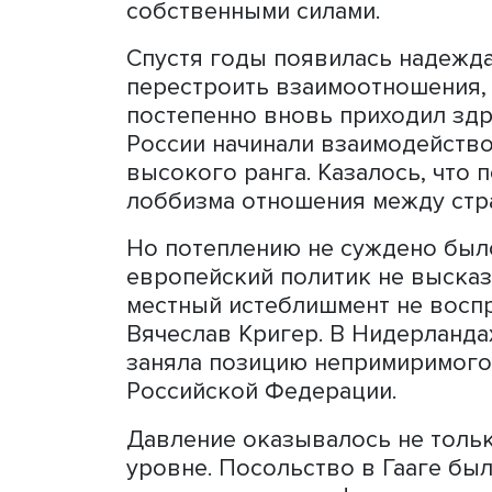
года в небе над Донецкой
малазийский Boeing 777, 
Куала-Лумпур. Для Нидерл
никто не мог быть согласен
констатирует Вячеслав Кр
Общество страны сплотилос
иллюзорным, а политика це
После этой трагедии стра
Россию, голландские поли
позицию. Только экономич
статус-кво, однако такие
маргинальные. Резко усил
угрозой стало даже завер
В итоге голландские подр