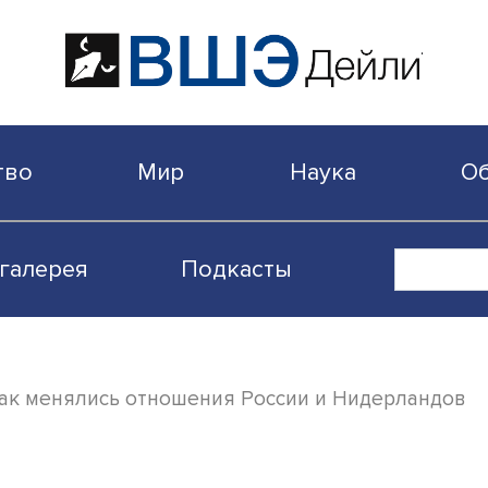
бщество
Мир
Наука
Видеогалерея
Подкасты
нкций: как менялись отношения России и Н