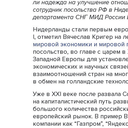
Голландия в XVIII веке ст
России. В постсоветское 
российских компаний, вы
сегодня Нидерланды высту
ли надежда на улучшение 
сотрудник посольства РФ 
департамента СНГ МИД Ро
Нидерланды стали первым
I, отметил Вячеслав Криге
мировой экономики и мир
посольство, во главе с ца
Западной Европы для уста