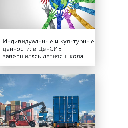
Иллюзия безопасности: 
сурсы
исследовали влияние ИИ
решения врачей
ссии
ля
 на
ные
 мира.
ись
по
Индивидуальные и культ