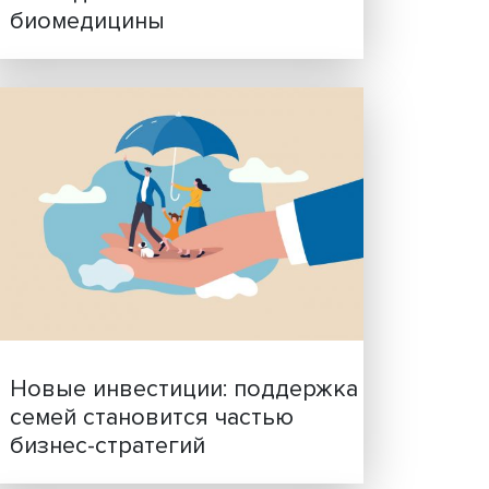
Гены, иммунитет и органо
ученые представили нов
исследования в области
биомедицины