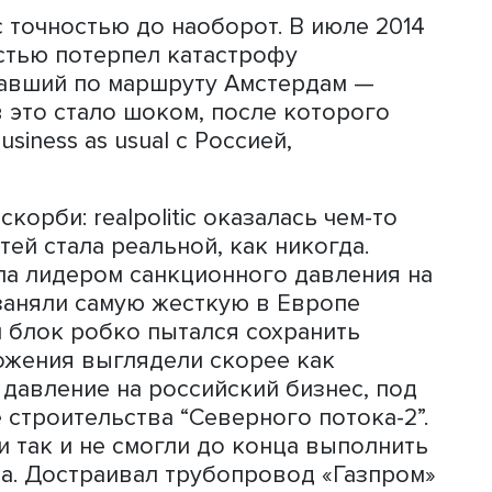
ю с присоединением Крыма: многие
Гааге роль “голоса прагматизма” на З
лись с точностью до наоборот. В июл