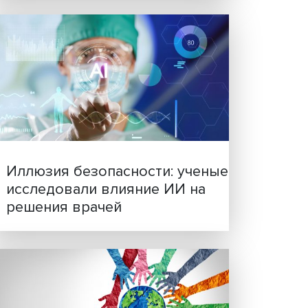
неров
Новые инвестиции: подд
упных
семей становится частью
нако
бизнес-стратегий
 Есть
 экс-
рого
 Петре
етом
аны
турно-