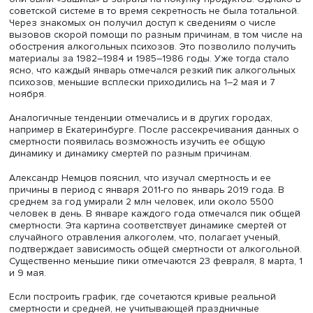
Александр Немцов
В первый период исследования затруднялись из-за
секретности значительной части статистических данных
отсутствия сведений о расходах на потребление алкого
они были «зашиты» в затраты на покупку продуктов. Од
советской системе в то время секретность не была тота
Через знакомых он получил доступ к сведениям о числ
вызовов скорой помощи по разным причинам, в том чи
обострения алкогольных психозов. Это позволило пол
материалы за 1982–1984 и 1985–1986 годы. Уже тогда с
ясно, что каждый январь отмечался резкий пик алкого
психозов, меньшие всплески приходились на 1–2 мая и 
ноября.
Аналогичные тенденции отмечались и в других городах
например в Екатеринбурге. После рассекречивания да
смертности появилась возможность изучить ее общую