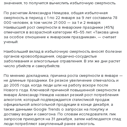
динамику и динамику смертей по разным причинам.
Александр Немцов пояснил, что изучал смертность и ее
причины в период с января 2011-го по январь 2019 года
среднем за год умирали 2 млн человек, или около 550
человек в день. В январе каждого года отмечался пик
смертности. Эта картина соответствует динамике смертей
случайного отравления алкоголем, что, полагает учены
подтверждает зависимость общей смертности от алкого
Существенно меньшие пики отмечаются 23 февраля, 8 ма
и 9 мая.
Если построить график, где сочетаются кривые реально
смертности и средней, не учитывающей праздничные
значения, то получится вычислить избыточную смертнос
По расчетам Александра Немцова, общая избыточная
смертность в период с 1 по 22 января за 9 лет составил
000 человек, в том числе 21 000 — за 1 и 2 января.
Наивысший рост смертности в январские праздники (45
отмечается в возрастной категории 45–55 лет. «Такова 
за особое отношение к январским праздникам», — счит
ученый.