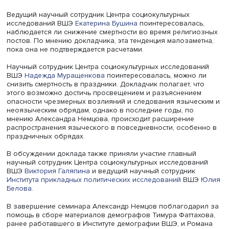
Борис Решетников «Ни капли», 1961 г.
Директор Центра социокультурных исследований ВШЭ
Александр Татарко
задал вопрос о причинах высокой
смертности детей в новогодние праздники и соотноше
смертности от алкоголя женщин и мужчин.
Докладчик объяснил тенденцию значительным потреб
алкоголя детьми из-за снижения контроля за его хран