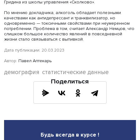
со стороны взрослых и небольшой дозой, необходимо
тяжелого отравления. Кроме того, по его расчетам, ж
вчетверо реже мужчин умирают от алкогольного отрав
но в советские годы мужчины гибли от алкоголя в 8 ра
чаще.
Ведущий научный сотрудник Центра социокультурных
исследований ВШЭ
Екатерина Бушина
поинтересовалас
наблюдается ли снижение смертности во время религи
постов. По мнению докладчика, эта тенденция малозаме
пока она не подтверждается расчетами.
Научный сотрудник Центра социокультурных исследова
ВШЭ
Надежда Муращенкова
поинтересовалась, можно 
снизить смертность в праздники. Докладчик полагает, ч
этого возможно достичь просвещением и разъяснение
опасности чрезмерных возлияний и следования языче
неоязыческим обрядам, однако в последние годы, по
мнению Александра Немцова, происходит расширение
распространения языческого в повседневности, особе
праздничных обрядах.
В обсуждении доклада также приняли участие главный