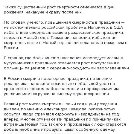
Наибольший вклад в избыточную смертность вносят б
органов кровообращения, сердечно-сосудистые
заболевания и алкогольные отравления. В эти же дни р
число убийств и самоубийств.
По мнению докладчика, причина роста смертности в ян
не длинные праздники. Ее резкое увеличение отмечало
до 2005 года, когда люди шли на работу вскоре после
Нового года. Ключевой причиной повышенной смертно
январе Александр Немцов назвал резкий рост потребл
алкоголя, который подтверждается статистикой продаж
официальной алкогольной продукции в конце декабря,
также данными Google Trends о запросах на покупку и
доставку водки и самогона. По словам исследователя, 
запросов приходится на 31 декабря, затем наблюдается
люди потребляют закупленный ранее алкоголь.
Также существенный рост смертности отмечается в дни
рождения, накануне и сразу после них.
По словам ученого, повышенная смертность в праздни
не исключительно российская проблема. Например, в 