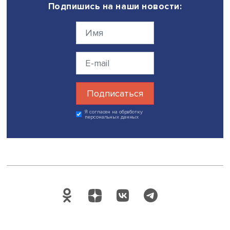
научный сотрудник Центра социокультурных исследова
ВШЭ
Виктория Галяпина
и ведущий научный сотрудник
Института прикладных политических исследований
ВШ
Белова
.
В завершение семинара Александр Немцов поблагодар
помощь в сборе материалов демографов Тимура Фатта
ранее работавшего в Институте демографии ВШЭ, и Ро
Гридина из школы управления «Сколково».
По мнению докладчика, алкоголь обладает полезными
качествами как антидепрессант и транквилизатор, но
одновременно — токсичными свойствами при неумере
потреблении. Проблема в том, считает Александр Немцо
слишком большое количество явлений в повседневно
жизни стало связываться с выпивкой.
Дата публикации: 20.03.2023
Автор:
Павел Аптекарь
демография
статистические данные