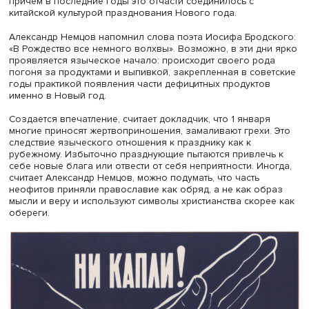
избыточная смертность выше в рождественские праздн
нежели в Новый год, в Германии, напротив, избыточная
смертность выше в Новый год, но эти показатели ниже,
России.
В странах, где большинство населения исповедует исла
мусульманские праздники отмечается рост поступления
больницы пациентов с сердечно-сосудистыми заболева
В России смерти в новогодние праздники, по мнению
докладчика, наносят относительно небольшой урон по
сравнению с ростом заболеваемости и порождаемым и
увеличением нагрузки на систему здравоохранения.
Резкий рост числа смертей в Новый год и дни рождени
вызван, по мнению Александра Немцова, рубежностью
события: люди стремятся отдохнуть и «зарядиться» на г
вперед. Многие отмечают эти праздники по принципу «к
встретишь Новый год, так его и проживешь»: люди стар
добыть необычные продукты, шьют особенную одежду,
причем в последние годы это отчасти соединилось с
китайской культурой празднования Нового года.