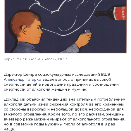
Александр Немцов напомнил слова поэта Иосифа Брод
«В Рождество все немного волхвы». Возможно, в эти дн
проявляется языческое начало: происходит своего ро
погоня за продуктами и выпивкой, закрепленная в сов
годы практикой появления части дефицитных продукто
именно в Новый год.
Создается впечатление, считает докладчик, что 1 январ
многие приносят жертвоприношения, замаливают грехи
следствие языческого отношения к празднику как к
рубежному. Избыточно празднующие пытаются привлеч
себе новые блага или отвести от себя неприятности. Ин
считает Александр Немцов, можно подумать, что часть
неофитов приняли православие как обряд, а не как об
мысли и веру и используют символы христианства скор
обереги.