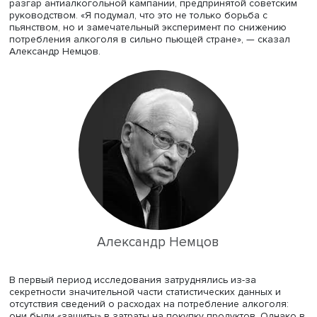
Презентация и обсуждение доклада прошли в рамках
семинара «Культура имеет значение», который проводи
социокультурных исследований
НИУ ВШЭ.
Докладчик пояснил, что идея изучить проблему избыт
смертности в праздники пришла ему осенью 1985 года, 
разгар антиалкогольной кампании, предпринятой сове
руководством. «Я подумал, что это не только борьба с
пьянством, но и замечательный эксперимент по сниже
потребления алкоголя в сильно пьющей стране», — ска
Александр Немцов.