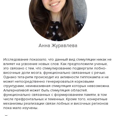
Предыдущие исследования показали, что метод оказы
модуляционный эффект на когнитивные и сенсомоторн
функции. Ученые сконцентрировались на усвоении
пациентами новых слов, так как предыдущие исследова
позволяли в этом случае установить причинно-следств
связи между ритмами мозга и когнитивными функциями
Слова в ментальном лексиконе представлены как слож
сеть взаимосвязей, пояснила Анна Журавлева. Этот
когнитивный процесс включает в себя как процессы
языковой обработки (усвоение формы слова, связь ф
слова и значения), так и процессы формирования памя
Было проведено исследование с участием 30 здоровы
носителей русского языка в возрасте от 18 лет до 41 го
которым представили 80 пар псевдослов (слова, котор
существуют в русском языке, но составлены по всем ег
правилам) и их русских переводов. Для валидации сти
проводился дополнительный онлайн-эксперимент.