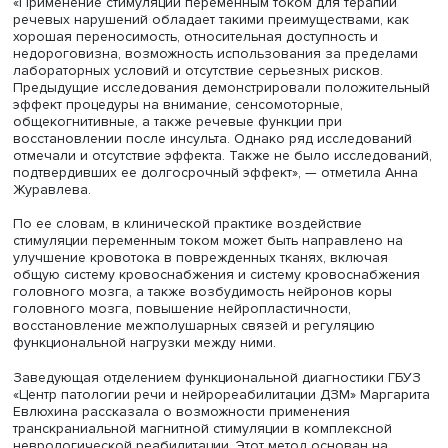
Анна Журавлева
Исследование показало, что данный вид стимуляции ни
влияет на усвоение новых слов. Как предположили уче
это связано с тем, что стимулированию подвергали лоб
височные доли мозга, функционально связанные с реч
Однако тета-ритм происходит из активности гиппокампа
может непосредственно генерироваться корковыми
структурами, неинвазивная стимуляция которых невозм
Альтернативой может быть стимуляция областей,
функционально связанных с формированием памяти, в 