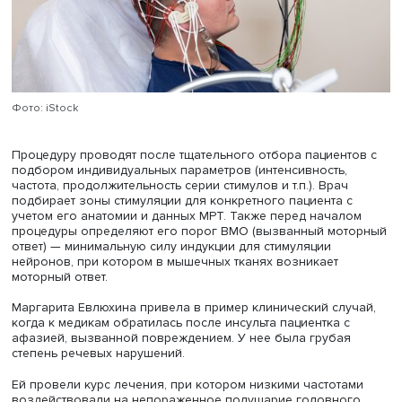
восстановление межполушарных связей и регуляцию
функциональной нагрузки между ними.
Заведующая отделением функциональной диагностики
«Центр патологии речи и нейрореабилитации ДЗМ» Мар
Евлюхина рассказала о возможности применения
транскраниальной магнитной стимуляции в комплексно
неврологической реабилитации. Этот метод основан на
воздействии переменного магнитного поля, которое
безболезненно проникает сквозь кости черепа и генер
электрический ток, изменяя электрохимическую активно
нейронов головного мозга.
Диагностический тип ТМС позволяет оценить возбудим
моторной коры и проводящую функцию кортико-спина
трактов, а лечебный имеет терапевтическое значение.
Показаниями для процедуры могут служить как речевы
нарушения (афазия), так и депрессия, нейропатическая
шум в ушах, болезнь Паркинсона и другие нарушения. 
словам спикера, ТМС является относительно безопасн
методом лечения по сравнению с медикаментозным и
электроимпульсной терапией. При этом побочные эффе
являются жизнеугрожающими и могут быть преодолены