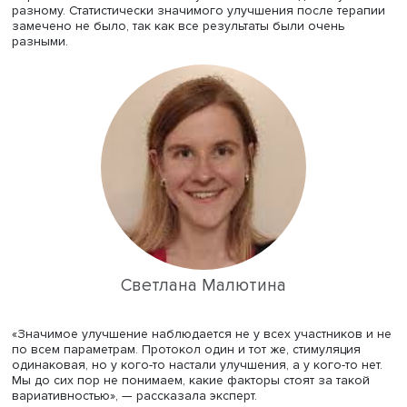
Светлана
Малютина
рассказала о том, как проявляется
индивидуальная вариативность при
транскраниальной
стимуляции мозга
постоянным током. Суть этого метода
заключается в применении слабого постоянного тока,
который пропускают через электроды, расположенные 
голове пациента. При этом ток направляют от катода к 
для модуляции уровня возбуждения нейронов.
Этот метод еще называется микрополяризацией. Его н
применять в России еще в 80–90-е годы, но особую
популярность он получил в последнее десятилетие.
При этом ученых очень интересует вопрос, на который 
пор нет четкого ответа: почему ТСПоТ на всех действует
разному. Статистически значимого улучшения после те
замечено не было, так как все результаты были очень
разными.