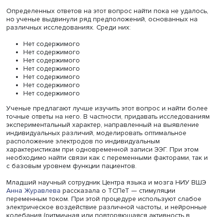
Светлана Малютина
«Значимое улучшение наблюдается не у всех участнико
по всем параметрам. Протокол один и тот же, стимуляц
одинаковая, но у кого-то настали улучшения, а у кого-то
Мы до сих пор не понимаем, какие факторы стоят за та
вариативностью», — рассказала эксперт.
Определенных ответов на этот вопрос найти пока не уд
но ученые выдвинули ряд предположений, основанных
различных исследованиях. Среди них:
Нет содержимого