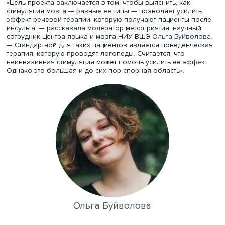
Очередной научный семинар стратегического проекта
«Устойчивый мозг: нейрокогнитивные технологии адапт
обучения, развития и реабилитации человека в
изменяющейся среде» (реализуется в рамках программ
«Приоритет-2030») был посвящен неинвазивной стимул
мозга для коррекции речевых нарушений.
«Цель проекта заключается в том, чтобы выяснить, как
стимуляция мозга — разные ее типы — позволяет усили
эффект речевой терапии, которую получают пациенты 
инсульта, — рассказала модератор мероприятия, научн
сотрудник Центра языка и мозга НИУ ВШЭ
Ольга Буйво
— Стандартной для таких пациентов является поведенч
терапия, которую проводят логопеды. Считается, что
неинвазивная стимуляция может помочь усилить ее эфф
Однако это большая и до сих пор спорная область».