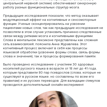
Нет содержимого
Нет содержимого
Нет содержимого
Нет содержимого
Нет содержимого
Нет содержимого
Ученые предлагают лучше изучить этот вопрос и найти
точные ответы на него. В частности, придавать исслед
экспериментальный характер, направленный на выявле
индивидуальных различий, моделировать оптимальное
расположение электродов по индивидуальным
характеристикам при одновременной записи ЭЭГ. При э
необходимо найти связи как с переменными факторами,
с базовым уровнем функции пациентов.
Младший научный сотрудник Центра языка и мозга НИ
Анна Журавлева
рассказала о ТСПеТ — стимуляции
переменным током. При этой процедуре используют сл
электрическое воздействие различной частоты, и ней
колебания (ритмичная или повторяющаяся активность 
центральной нервной системе) обеспечивают синхронн
работу разных функциональных структур мозга.