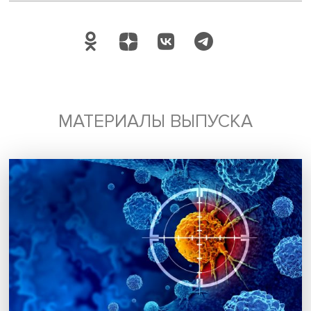
«Как показывает практика, применение магнитной стим
способствует улучшению лечения и реабилитации паци
с различными психоневрологическими заболеваниями.
этом процедура имеет не только сиюминутный, но и
отсроченный эффект, вплоть до трех месяцев», — подче
Маргарита Евлюхина.
Дата публикации: 24.06.2024
Автор:
Марина Полякова
мозг
афазия
лечение
Поделиться