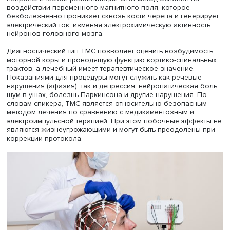
числе префронтальных и теменных. Кроме того, конкре
механизмы реализации связи лобных и височных реги
пока мало изучены.
«Применение стимуляции переменным током для терапи
речевых нарушений обладает такими преимуществами, 
хорошая переносимость, относительная доступность и
недороговизна, возможность использования за преде
лабораторных условий и отсутствие серьезных рисков.
Предыдущие исследования демонстрировали положит
эффект процедуры на внимание, сенсомоторные,
общекогнитивные, а также речевые функции при
восстановлении после инсульта. Однако ряд исследов
отмечали и отсутствие эффекта. Также не было исследо
подтвердивших ее долгосрочный эффект», — отметила 
Журавлева.
По ее словам, в клинической практике воздействие
стимуляции переменным током может быть направлено 
улучшение кровотока в поврежденных тканях, включая
общую систему кровоснабжения и систему кровоснабж
головного мозга, а также возбудимость нейронов кор
головного мозга, повышение нейропластичности,