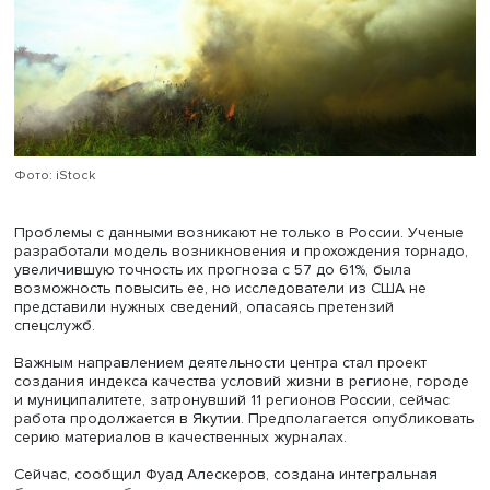
Личные впечатления способствовали и активизации
разработок моделей по предотвращению лесных пожа
Фуад Алескеров напомнил о событиях 2010 года: гости
конференции, проводившейся в центре Москвы, увидел
задымленную Красную площадь и посеревшие памятни
архитектуры. Ученые центра начали заниматься
прогнозированием лесных пожаров, изучением
эффективности мер по их предотвращению. По этой тем
была опубликована серия статей и разработана челов
машинная процедура выбора природоохранных мероп
в регионе. Ученый посетовал, что в открытом доступе н
достаточных данных, позволяющих построить более
выверенный прогноз и модель реагирования, а сами
исследования ученых пока не заинтересовали МЧС.