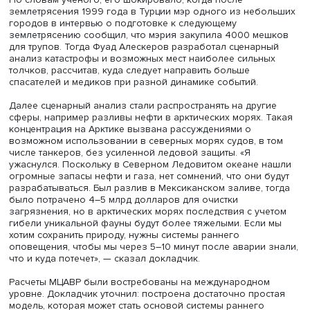
шведским и его вероятные результаты.
Также был разработан сценарный прогноз по развити
зеленой энергетики и ее отдельных отраслей — ветровы
солнечных и приливных электростанций, насколько их
развитие способно заместить традиционные источники
энергии, в частности нефть, газ и уголь.
Важным направлением работы центра Фуад Алескеров
назвал прогнозирование и моделирование опасных
природных явлений и бедствий, в том числе связанных 
антропогенными факторами. В частности, он предложил
2004 году модель сценарного анализа при землетрясе
которые предвосхитили блок современных моделей,
описываемых термином «глубокая неопределенность»,
который отражает многие природные катастрофы.
По словам ученого, его шокировало, когда после
землетрясения 1999 года в Турции мэр одного из неб
городов в интервью о подготовке к следующему
землетрясению сообщил, что мэрия закупила 4000 ме
для трупов. Тогда Фуад Алескеров разработал сценарн
анализ катастрофы и возможных мест наиболее сильн