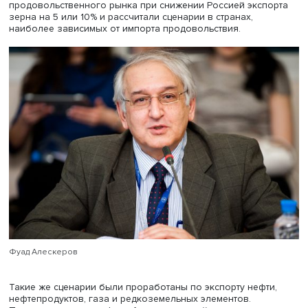
вырос после наводнения в Пакистане в августе 2022 го
которого пострадали более 30 млн человек. Страна,
традиционно экспортировавшая зерно, прекратила его
поставки и, напротив, стала нуждаться в продовольствии
около 10 млн детей получали питание с калорийностью
допустимого минимума.
Сотрудники центра на основе реальных данных об урож
экспорте основных зерновых культур в 2018–2022 года
подготовили модели динамики мирового
продовольственного рынка при снижении Россией эксп
зерна на 5 или 10% и рассчитали сценарии в странах,
наиболее зависимых от импорта продовольствия.