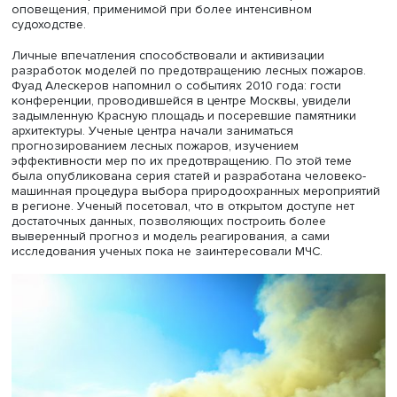
толчков, рассчитав, куда следует направить больше
спасателей и медиков при разной динамике событий.
Далее сценарный анализ стали распространять на друг
сферы, например разливы нефти в арктических морях. 
концентрация на Арктике вызвана рассуждениями о
возможном использовании в северных морях судов, в 
числе танкеров, без усиленной ледовой защиты. «Я
ужаснулся. Поскольку в Северном Ледовитом океане 
огромные запасы нефти и газа, нет сомнений, что они б
разрабатываться. Был разлив в Мексиканском заливе, 
было потрачено 4–5 млрд долларов для очистки
загрязнения, но в арктических морях последствия с уч
гибели уникальной фауны будут более тяжелыми. Если
хотим сохранить природу, нужны системы раннего
оповещения, чтобы мы через 5–10 минут после аварии 
что и куда потечет», — сказал докладчик.
Расчеты МЦАВР были востребованы на международно
уровне. Докладчик уточнил: построена достаточно про
модель, которая может стать основой системы раннего
оповещения, применимой при более интенсивном
судоходстве.