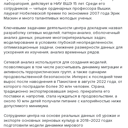
Заместитель проректора НИУ ВШЭ
Наталья Ватолкина
отметила: доклад поможет появлению нестандартных ид
новых тем исследований и использованию прорывных
методов в научной работе.
Фуад Алескеров напомнил: центр, начавший свою работ
лаборатория, действует в НИУ ВШЭ 15 лет. Среди его
сотрудников — четыре ординарных профессора Вышки,
лауреат Нобелевской премии по экономике 2007 года 
Маскин и много талантливых молодых ученых.
Ключевыми задачами деятельности центра докладчик 
разработку сетевых моделей, паттерн-анализ, оболоче
анализ данных, решение многокритериальных задач,
моделирование в условиях глубокой неопределенности
оптимизационные задачи, снижение размерности данн
ускорения их изучения, анализ временных рядов.
Сетевой анализ используется для создания моделей,
позволяющих в том числе рассчитывать динамику мигр
активность террористических групп, а также сценарии
продовольственной безопасности. Интерес к последне