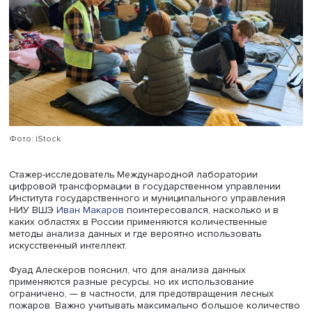
ощущение безопасности и комфорта, повышает поляр
в обществе и вероятность голосования за правые парт
Этот доклад высоко оценили в институтах ЕС, а точность
оценок ярко подтвердилась в последние годы.
Наконец, анализ деятельности террористических групп 
помощью сетевых моделей показал, что их взаимодейс
последние 20 лет усилилось.
Важной отраслью исследований ученый назвал разраб
моделей поиска в анализе больших данных, в том числ
применимых для коммерческих компаний. В частности, 
предложили проанализировать данные по покупкам в с
Metro в одной из стран Европы более 1,5 млн человек 
многим тысячам наименований товаров за год. Их обр
обычными методами означала, что расчеты по одной
категории заняли бы около 4,5 часа. Исследователи
разработали более эффективные суперпозиционные м
подтвержденные российским и зарубежным патентами.
Применение этой методики позволяет сегментировать
потребительскую корзину для роста продаж.
Другие разработки центра были использованы крупны