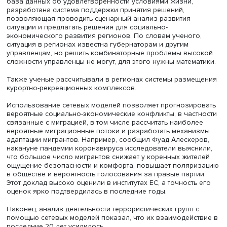
Фото: iStock
Проблемы с данными возникают не только в России. У
разработали модель возникновения и прохождения то
увеличившую точность их прогноза с 57 до 61%, была
возможность повысить ее, но исследователи из США н
представили нужных сведений, опасаясь претензий
спецслужб.
Важным направлением деятельности центра стал проек
создания индекса качества условий жизни в регионе, 
и муниципалитете, затронувший 11 регионов России, сей