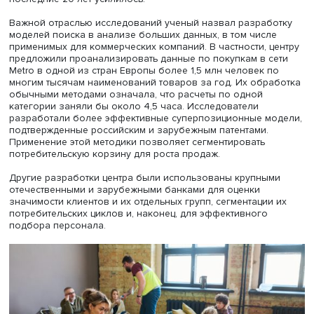
работа продолжается в Якутии. Предполагается опубли
серию материалов в качественных журналах.
Сейчас, сообщил Фуад Алескеров, создана интегральн
база данных об удовлетворенности условиями жизни,
разработана система поддержки принятия решений,
позволяющая проводить сценарный анализ развития
ситуации и предлагать решения для социально-
экономического развития регионов. По словам ученог
ситуация в регионах известна губернаторам и другим
управленцам, но решить комбинаторные проблемы выс
сложности управленцы не могут, для этого нужны матем
Также ученые рассчитывали в регионах системы разм
курортно-рекреационных комплексов.
Использование сетевых моделей позволяет прогнозир
вероятные социально-экономические конфликты, в час
связанные с миграцией, в том числе рассчитать наибол
вероятные миграционные потоки и разработать механ
адаптации мигрантов. Например, сообщил Фуад Алеске
накануне пандемии коронавируса исследователи выясн
что большое число мигрантов снижает у коренных жит