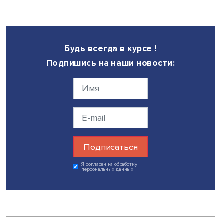
Научный руководитель департамента социологии факул
социальных наук НИУ ВШЭ
Александр Чепуренко
поинтересовался, может ли регулярное появление в
интернете большого массива слитых данных дать
определенные преимущества исследователям в изучен
поведения населения в чрезвычайных ситуациях.
По мнению Фуада Алескерова, большие данные для
исследований следует предоставлять анонимизирован
Деперсонализация не мешает выяснить предпочтения
потребителей, это будет полезно и им, и компаниям. Ут
он назвал печальным явлением.
Проректор НИУ ВШЭ
Елена Одоевская
предложила
разработать платформу, где заинтересованные сотрудн
университета могли бы ознакомиться и использовать
разработки МЦАВР, не отвлекая лишний раз его сотруд
для разъяснения принципов работы моделей и програм
Фуад Алескеров поддержал идею, поскольку научная
кооперация стимулирует появление новых идей. «Если 
напишем новую формулу, то будет лучше всем», — сказ
математик.