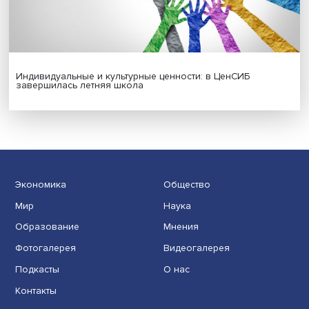
Гены, иммунитет и органоиды: ученые представили но
исследования в области биомедицины