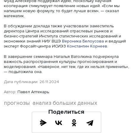
Фото: iStock
Стажер-исследователь Международной лаборатории
цифровой трансформации в государственном управлен
Института государственного и муниципального управле
НИУ ВШЭ
Иван Макаров
поинтересовался, насколько и
каких областях в России применяются количественные
методы анализа данных и где вероятно использовать
искусственный интеллект.
Фуад Алескеров пояснил, что для анализа данных
применяются разные ресурсы, но их использование
ограничено, — в частности, для предотвращения лесны
пожаров. Важно учитывать максимально большое коли
факторов. Например, при разработке карантинных мер
следует обращать внимание на уровень законопослушн
По словам ученого, во время действия
противоэпидемических мер в московском метро маски
надевали от силы 10% пассажиров. ВОЗ сообщает, что
эпидемии прежних или новых вирусов могут повториться
этой ситуации поведение людей следует менять.