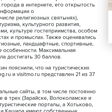
ой области, где творческая активно
естных властей позволила создать
ъектов, стимулирующих ежегодный п
одятся 37 малых городов. Среди них 
рией (Волоколамск, Звенигород, Истра
), наукограды (Пущино и Пересвет) и
ные центры (Талдом, Ликино-Дулёво
 позиционирования по 30 пунктам,
ость города в интернете, его откры
ность информации о
в том числе религиозных святынях),
 для туризма, культурного развития,