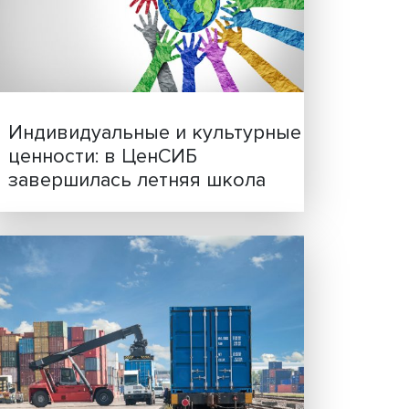
Иллюзия безопасности: 
в
исследовали влияние ИИ
решения врачей
ех.
мера
ющих
остей.
ст
.
Индивидуальные и культ
вали