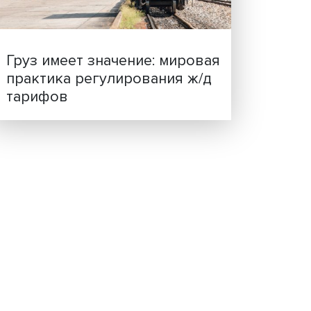
ценности: в ЦенСИБ
сть
завершилась летняя шко
рирост
есть
,
 и
тость
Груз имеет значение: мир