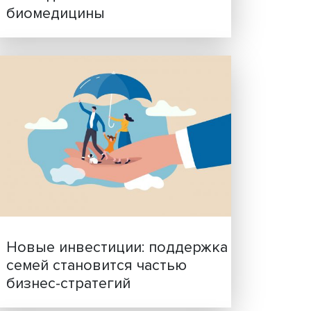
Гены, иммунитет и органо
ученые представили нов
исследования в области
биомедицины