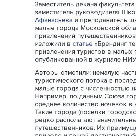
Далеко не все малые горо
свой богатый потенциал д
усилия властей по повыше
среды сочетаются с иници
продукции в интернете и с
туризма важно прилагать 
Заместитель декана факу
заместитель руководите
Афанасьева
и преподават
малые города Московской
привлечения путешественн
изложили в
статье
«Бренди
привлечения туристов в 
опубликованной в журнал