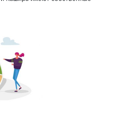
с детьми, культуре гостеприимства, 
продуктах и промыслах. Также оценив
 религиозные, ландшафтные, спортив
тийные особенности. Максимальная
а могла достигать 30 баллов.
 Рыбкин пояснили, что на туристичес
osreg.ru и visitmo.ru представлен 21 
униципальные сайты, в том числе пост
», еще в трех (Зарайске, Волоколамс
ьные туристические порталы, а Хотьк
улёво и Кашира имеют собственные
МО.