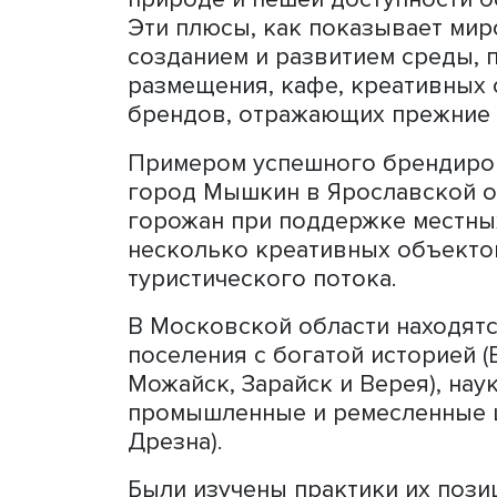
Авторы отметили: немалую
туристического потока в 
малые города с численнос
Например, по данным Сою
среднее количество ночев
Такие города (поселки го
редко располагают значи
путешественников. Их пре
природе и пешей доступн
Эти плюсы, как показывае
созданием и развитием ср
размещения, кафе, креат
брендов, отражающих пре
Примером успешного брен