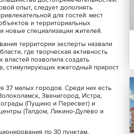
 часть роста внутрироссийского
последние годы обеспечили поездки 
тью населения менее 50 000 человек.
за городов Золотого кольца России,
ок в них выросло с одной до двух-тр
родского типа) из-за небольшого раз
тельным числом объектов, притягива
имущество в другом — в близости к
ости большинства достопримечательн
т мировой опыт, следует дополнять
еды, привлекательной для гостей: ме
ивных объектов и территориальных
жние и новые специализации жителей
дирования территории эксперты наз