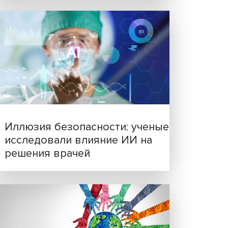
ют
огих
кой
Новые инвестиции: подд
тной
семей становится частью
еннего
бизнес-стратегий
Э,
, как
ти для
зайн».