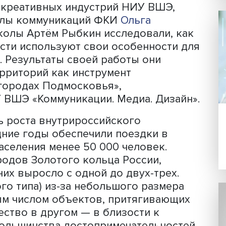
да Подмосковья полноценно использу
ля привлечения туристов. Лишь в немн
нию узнаваемости и качества городс
ативами жителей и продвижением мес
оциальных сетях. Для развития внутр
усилия в этом направлении.
льтета креативных индустрий НИУ ВШ
ля Школы коммуникаций ФКИ
Ольга
ель школы Артём Рыбкин исследовали
 области используют свои особеннос
иков. Результаты своей работы они
нг территорий как инструмент
малых городах Подмосковья»,
е НИУ ВШЭ «Коммуникации. Медиа. Ди