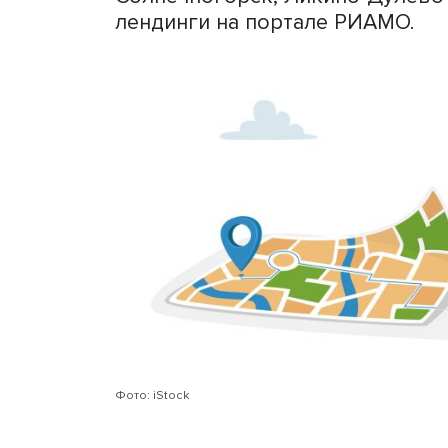
спорта, семейного досуга 
духе поселения, местных 
культурные/исторические,
гастрономические и собы
комплексная оценка город
Ольга Афанасьева и Артём
порталах области welcome.m
малых городов.
11 из них активно ведут м
дополняют раздел «Туризм
Истре) действуют специал
Солнечногорск, Ликино-Д
лендинги на портале РИА