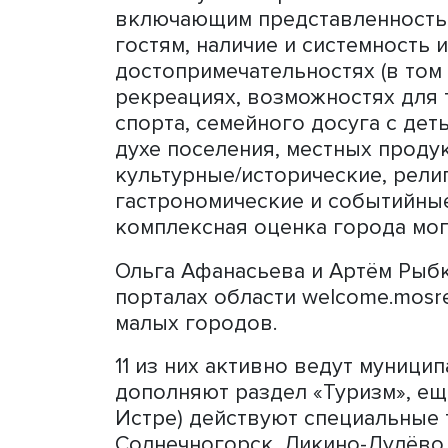
город Мышкин в Ярославск
горожан при поддержке м
несколько креативных об
туристического потока.
В Московской области нах
поселения с богатой исто
Можайск, Зарайск и Верея
промышленные и ремеслен
Дрезна).
Были изучены практики их
включающим представленн
гостям, наличие и систем
достопримечательностях (
рекреациях, возможностях