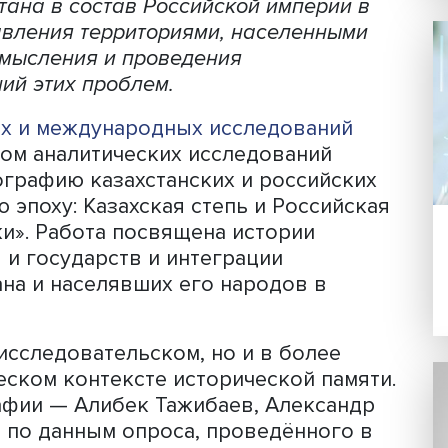
Фото: iStock
 России с народами, населяющими
азвития дипломатических связей меж
Казахстана в состав Российской импер
тей управления территориями, населен
ого осмысления и проведения
дований этих проблем.
ейских и международных исследован
Центром аналитических исследовани
» монографию казахстанских и россий
тарую эпоху: Казахская степь и Росс