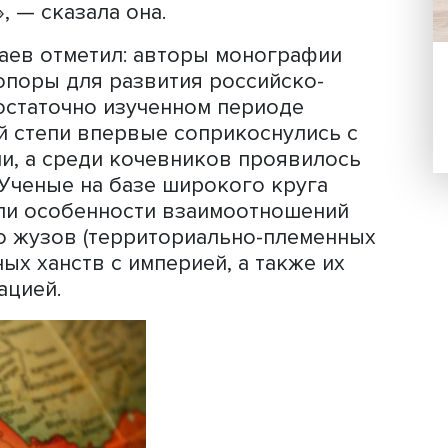
 его мнению, темы, которые часто
и, важно обсудить, придерживаясь
.
нтра «Евразийский мониторинг» Таис
важность работ, базирующихся на
оскольку от объективности информац
лючений экспертов. Авторы изучали
х казахские степи народов с Россий
теории и практики международных
м удовольствием завершаем важный 
оект», — сказала она.
Тажибаев отметил: авторы монографи
очки опоры для развития российско-