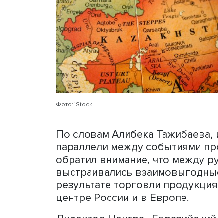
казахстанских отношений 
истории, когда жители ка
подданными Российской и
стремление к интеграции 
исторических источников
Младшего, Среднего и Ст
объединений казахов) и от
взаимодействие с её адми