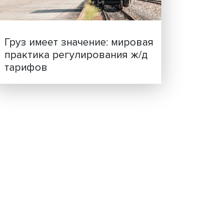
ценности: в ЦенСИБ
завершилась летняя шко
ия
ии
ской
и
и
Груз имеет значение: мир