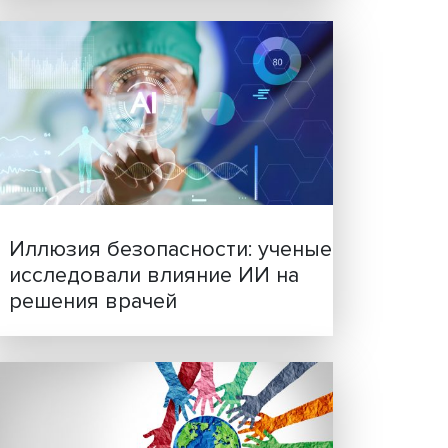
Новые инвестиции: подд
семей становится частью
бизнес-стратегий
ду
ии в
ными
ий
й
ских
ийская