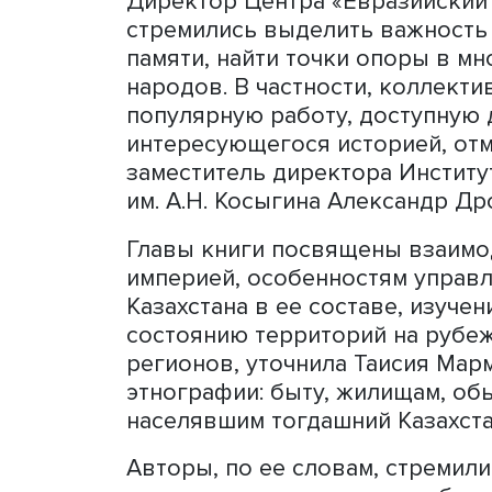
Фото: iStock
По словам Алибека Тажиба
параллели между события
обратил внимание, что ме
выстраивались взаимовыг
результате торговли прод
центре России и в Европе