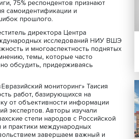
тистики». Работа посвящена истории
одов и государств и интеграции
ахстана и населявших его народов в
ько в исследовательском, но и в боле
итическом контексте исторической п
онографии — Алибек Тажибаев, Алекс
това, по данным опроса, проведённо
ния книги, 75% респондентов признаю
рии для самоидентификации и
ния ошибок прошлого.
, заместитель директора Центра
х и международных исследований Н
л сложность и многоаспектность по