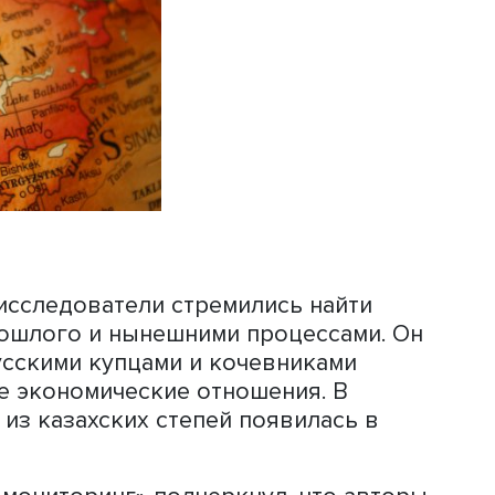
в недостаточно изученном периоде
захской степи впервые соприкоснулис
мперии, а среди кочевников проявил
с ней. Ученые на базе широкого круга
 изучали особенности взаимоотношен
аршего жузов (территориально-племе
дельных ханств с империей, а также 
нистрацией.