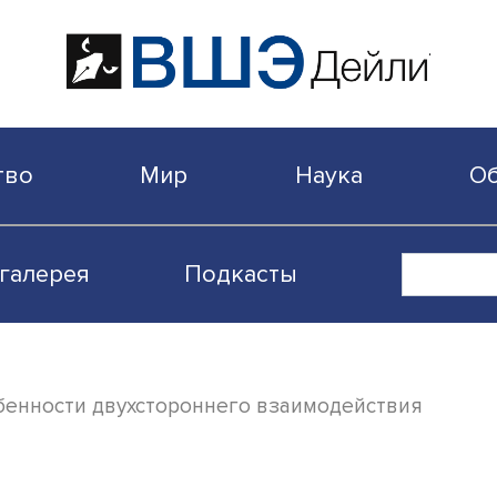
бщество
Мир
Наука
Видеогалерея
Подкасты
ан: особенности двухстороннего взаимоде