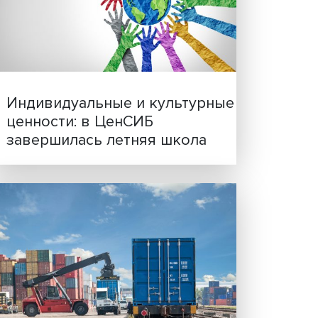
Иллюзия безопасности: 
исследовали влияние ИИ
решения врачей
е
амяти.
андр
го в
т
ИУ ВШЭ
Индивидуальные и культ
днятых