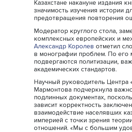
империя через призму ста
взаимоотношений двух нар
территории нынешнего Каз
Российскую империю.
Данная тема важна не тол
широком общественно-пол
Как отметили соавторы м
Дроговоз и Таисия Мармон
Казахстане накануне изда
значимость изучения исто
предотвращения повторе
Модератор круглого стола
комплексных европейски
Александр Королев
отмети