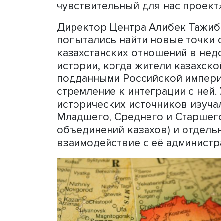
в монографии проблем. По
подвергаются политизаци
академических стандартов
Научный руководитель Це
Мармонтова подчеркнула 
подлинных документах, п
зависит корректность зак
взаимодействие населявши
империей с точки зрения 
отношений. «Мы с больши
чувствительный для нас пр
Директор Центра Алибек 
попытались найти новые т