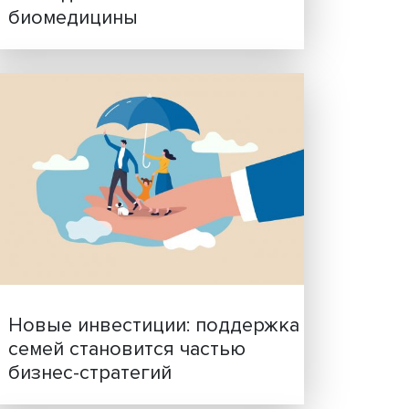
Гены, иммунитет и органо
ученые представили нов
исследования в области
биомедицины