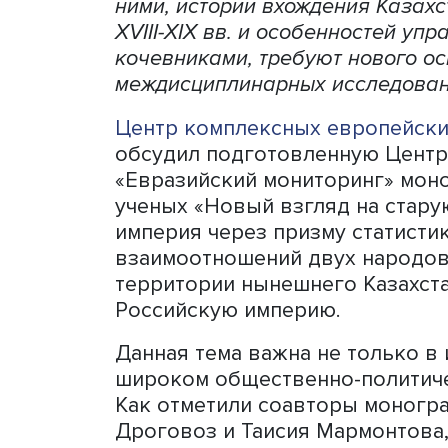
Вопросы взаимоотношений
современный Казахстан, р
ними, истории вхождения 
XVIII-XIX вв. и особеннос
кочевниками, требуют нов
междисциплинарных иссле
Центр комплексных европ
обсудил подготовленную 
«Евразийский мониторинг
ученых «Новый взгляд на с