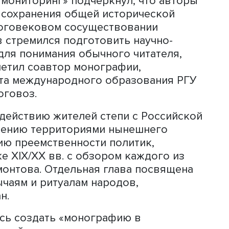
ева, исследователи стремились найт
ми прошлого и нынешними процессам
жду русскими купцами и кочевниками
одные экономические отношения. В
укция из казахских степей появилась
.