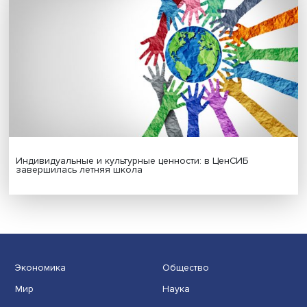
Гены, иммунитет и органоиды: ученые представили но
исследования в области биомедицины