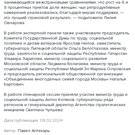
государственном уровне различия в заработной плате
врачей, работающих в Твери и в Москве», — подчеркну
Другим важным направлением Лилия Овчарова назвал
меры по улучшению жилищных условий. Ипотечные
программы сыграли важную роль в решении проблем м
семей, но сейчас они на пределе максимума по охвату 
с детьми. «Следующий шаг — субсидируемое арендное 
Хотелось бы, чтобы мы вместе с законодательной и
исполнительной властью двинулись в эту сторону», — о
она.
Еще одним важным элементом дружественной для семе
социальной политики эксперт назвала помощь многод
семьям. Встречи с семьями и с НКО, занятыми решение
проблем в социальном секторе, показали, что многие
многодетные матери опасаются, что их зарплата даже 
с государственными пособиями не позволит им дать
достойное образование детям в условиях развития ег
платных сегментов. «Поэтому дети из многодетных семе
должны получить право на грант, который им позволит
получить образование по платным программам. Это
недорого, мы рассчитали, что это будет стоить 9 млрд в 