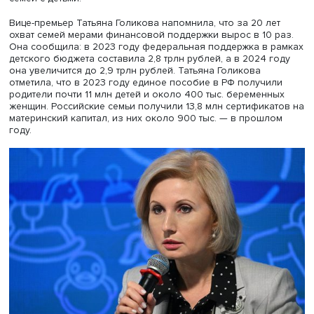
дискуссии по соцполитике на форуме «Россия».
Пленарная сессия «Ключевые результаты и достижения
социальной политики в интересах детства» проходящей
ВДНХ выставки-форума «Россия» была посвящена
обсуждению результатов и достижений в сфере поддер
семей с детьми.
Вице-премьер Татьяна Голикова напомнила, что за 20 л
охват семей мерами финансовой поддержки вырос в 10 
Она сообщила: в 2023 году федеральная поддержка в 
детского бюджета составила 2,8 трлн рублей, а в 2024 
она увеличится до 2,9 трлн рублей. Татьяна Голикова
отметила, что в 2023 году единое пособие в РФ получи
родители почти 11 млн детей и около 400 тыс. беремен
женщин. Российские семьи получили 13,8 млн сертифик
материнский капитал, из них около 900 тыс. — в прошл
году.