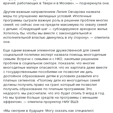
Семьи с детьми благодарят за эти меры, но потенциал
поддержки за счет социальных выплат практически исч
подчеркнула она. Сейчас люди надеются, что их зараб
позволят прокормить и развивать своих детей. «Поэтом
заработной платы — это задача, на которую должны ра
все министерства нашей страны», — сказала она.
Первой мерой в данном направлении она назвала
повышение минимальной зарплаты до полутора прожи
минимумов. «Тогда молодая семья с минимальной зара
платой сможет обеспечить минимальный уровень
потребления ребенка», — обосновала свои расчеты
проректор НИУ ВШЭ.
Второй мерой Лилия Овчарова считает выравнивание
региональных различий в зарплате врачей и учителей 
других работников бюджетной сферы. В свое время
государство ориентировало территории на достижение
средней заработной платы по региону, но сегодня, по 
мнению, следует сделать следующий шаг. «Как экономис
скажу, что нет убедительных экономических оснований,
оправдывающих специально поддерживаемые на