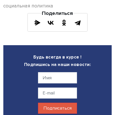
Но мы тратим больше средств на программы с меньшим
эффектом», — отметила проректор НИУ ВШЭ.
«Мы смотрим в будущее. Могу сказать как специалист,
занимающийся межстрановыми сравнениями, что рост н
9 процентных пунктов доли женщин, чьи репродуктивн
намерения реализовались благодаря мерам поддержки
это лучший страновой результат», — подытожила Лилия
Овчарова.
В работе экспертной панели также участвовали предсе
Комитета Государственной Думы по труду, социальной
политике и делам ветеранов Ярослав Нилов, заместите
губернатора Липецкой области Ольга Белоглазова, мин
труда, занятости и социальной защиты Республики Тата
Эльмира Зарипова, министр социального развития
Московской области Людмила Болатаева, министр труд
социальной защиты Республики Марий Эл Марина Остр
и председатель региональной общественной организа
«Объединение многодетных семей города Москвы» Нат
Карпович.