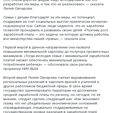
Проректор Вышки отметила: авторитетные международ
эксперты называют Россию страной, осуществляющей
масштабные меры поддержки семьи. НИУ ВШЭ ведет
регулярный мониторинг эффективности инвестиций в
семейную политику. Одним из его инструментов Лилия
Овчарова назвала проводимое Росстатом на протяжен
лет по единой методологии обследование репродукти
поведения населения. Оно позволяет оценить динамик
влияния мер социальной политики на решения семей о
рождении детей на протяжении этого периода.
Обследование показало: за последние годы на 9 проц
пунктов, с 16 до 25%, выросла доля женщин, сообщивши
меры поддержки помогли им принять решение о рожде
ребенка, которое они откладывали. Одновременно поч
вдвое, с 6,4 до 12,7%, выросла доля женщин, у которых
появились дети, чье рождение они не могли себе позв
без мер поддержки.
«Это очень дорогие цифры, надо аплодировать тем, кто
разработал эти меры, и тем, кто их реализовал», — ска
Лилия Овчарова.