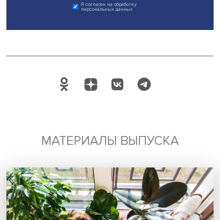
В работе пленарной сессии приняли участие министр тр
социальной защиты Антон Котяков, губернаторы ряда
регионов и генеральный директор Агентства стратегиче
инициатив Светлана Чупшева.
Дата публикации: 09.02.2024
Автор:
Павел Аптекарь
социальная политика
Поделиться
Будь всегда в курсе !
Подпишись на наши новости: