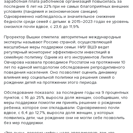
Лилия Овчарова, фото: Высшая школа экономики
Лилия Овчарова отметила важность доказательной
социальной политики, позволяющей разработать комп
эффективных мер, положительно влияющих на
благосостояние и развитие семей с детьми. Она отметил
ей часто задают вопрос о том, какова результативность
эффективность мер поддержки семей с детьми с точки 
влияния на рождаемость. Коллеги по цеху говорят, что 
«читали, что из трех демографических процессов, к ко
относятся рождаемость, смертность и миграция, именно
рождаемость медленнее и меньше всего откликается н
поддержки», рассказала Лилия Овчарова.
Отвечая на этот вопрос, она сообщила о результатах
социальной политики за последние годы. Например,
заработная плата работников организаций повысилась
последние 6 лет на 22% при не самых благоприятных в
условиях (пандемия и экономические санкции).
Одновременно наблюдалось и значительное снижение
бедности среди семей с детьми: в 2015–2023 годах ее 
снизился почти вдвое, с 23,6 до 11,9%.